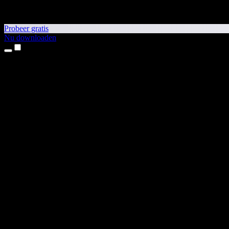
Probeer gratis
Nu downloaden
Producten
Tekst-naar-spraak
iPhone- en iPad-apps
Android-app
Chrome-extensie
Edge-extensie
Webapp
Mac-app
Windows-app