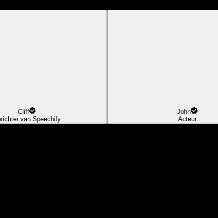
Cliff
John
richter van Speechify
Acteur