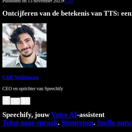
Published on
13 november 2023
•
TTS
Ontcijferen van de betekenis van TTS: een 
Cliff Weitzman
CEO en oprichter van Speechify
Speechify, jouw
Voice AI
-assistent
Tekst-naar-spraak
.
Stemtypen
.
Snelle ant