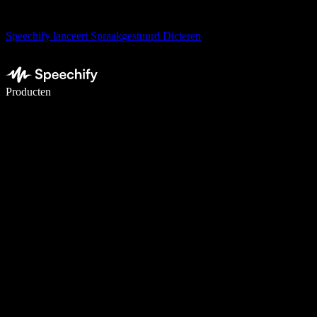
Speechify lanceert Spraakgestuurd Dicteren
Schrijf 5× sneller met spraaktypen
Producten
Meer informatie