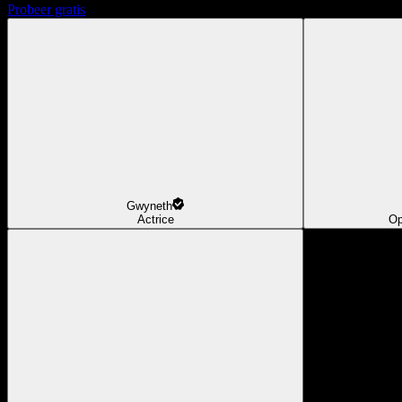
Probeer gratis
Gwyneth
Actrice
Op