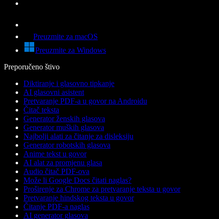
Preuzmite za macOS
Preuzmite za Windows
Preporučeno štivo
Diktiranje i glasovno tipkanje
AI glasovni asistent
Pretvaranje PDF-a u govor na Androidu
Čitač teksta
Generator ženskih glasova
Generator muških glasova
Najbolji alati za čitanje za disleksiju
Generator robotskih glasova
Anime tekst u govor
AI alat za promjenu glasa
Audio čitač PDF-ova
Može li Google Docs čitati naglas?
Proširenje za Chrome za pretvaranje teksta u govor
Pretvaranje hindskog teksta u govor
Čitanje PDF-a naglas
AI generator glasova