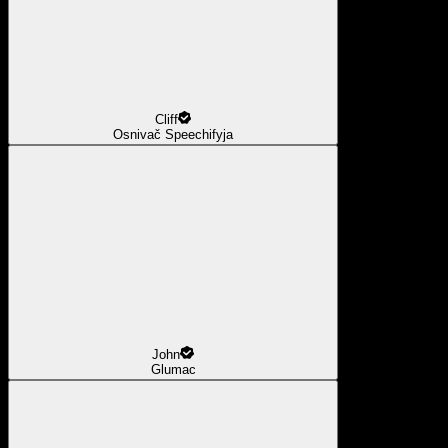
Cliff
Osnivač Speechifyja
John
Glumac