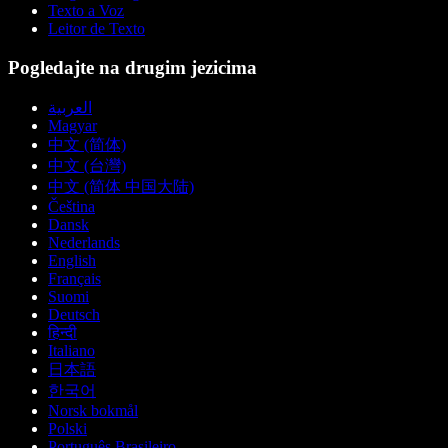
Texto a Voz
Leitor de Texto
Pogledajte na drugim jezicima
العربية
Magyar
中文 (简体)
中文 (台灣)
中文 (简体 中国大陆)
Čeština
Dansk
Nederlands
English
Français
Suomi
Deutsch
हिन्दी
Italiano
日本語
한국어
Norsk bokmål
Polski
Português Brasileiro