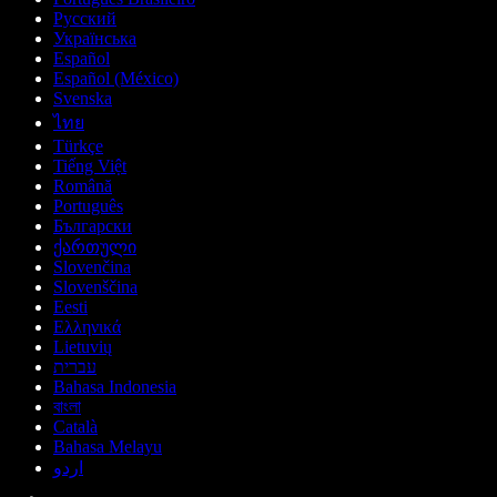
Русский
Українська
Español
Español (México)
Svenska
ไทย
Türkçe
Tiếng Việt
Română
Português
Български
ქართული
Slovenčina
Slovenščina
Eesti
Ελληνικά
Lietuvių
עברית
Bahasa Indonesia
বাংলা
Català
Bahasa Melayu
اردو