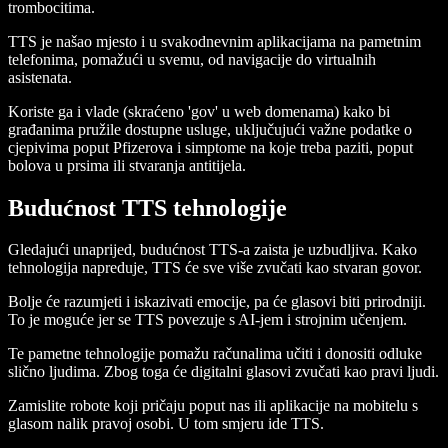
trombocitima.
TTS je našao mjesto i u svakodnevnim aplikacijama na pametnim
telefonima, pomažući u svemu, od navigacije do virtualnih
asistenata.
Koriste ga i vlade (skraćeno 'gov' u web domenama) kako bi
građanima pružile dostupne usluge, uključujući važne podatke o
cjepivima poput Pfizerova i simptome na koje treba paziti, poput
bolova u prsima ili stvaranja antitijela.
Budućnost TTS tehnologije
Gledajući unaprijed, budućnost TTS-a zaista je uzbudljiva. Kako
tehnologija napreduje, TTS će sve više zvučati kao stvaran govor.
Bolje će razumjeti i iskazivati emocije, pa će glasovi biti prirodniji.
To je moguće jer se TTS povezuje s AI-jem i strojnim učenjem.
Te pametne tehnologije pomažu računalima učiti i donositi odluke
slično ljudima. Zbog toga će digitalni glasovi zvučati kao pravi ljudi.
Zamislite robote koji pričaju poput nas ili aplikacije na mobitelu s
glasom nalik pravoj osobi. U tom smjeru ide TTS.