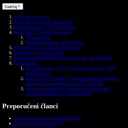
Sadržaj
Što je tekst-u-govor
Povijesni razvoj TTS tehnologije
Dinamičan razvoj TTS tehnologije
Kako radi TTS: tehnička strana
TTS algoritmi
Stalna poboljšanja s AI TTS-om
Primjene TTS-a u raznim područjima
Budućnost TTS tehnologije
Iskusite moć Speechify tekst-u-govor na više platformi
Česta pitanja
Što znači kratica 'VITT' i kako je povezana s TTS
tehnologijom?
Koristi li Novi Zeland TTS tehnologiju za dijeljenje
informacija o cjepivima protiv COVID-19?
Postoje li posebne TTS aplikacije koje pomažu
razumjeti medicinske izraze i kratice?
Preporučeni članci
Generiranje govora: ultimativni vodič
Što je bolje od Speechifyja?