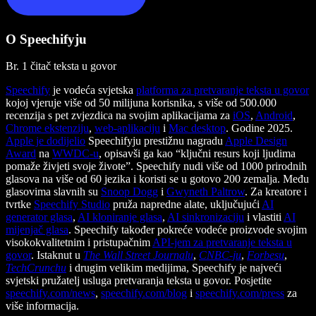
O Speechifyju
Br. 1 čitač teksta u govor
Speechify
je vodeća svjetska
platforma za pretvaranje teksta u govor
kojoj vjeruje više od 50 milijuna korisnika, s više od 500.000
recenzija s pet zvjezdica na svojim aplikacijama za
iOS
,
Android
,
Chrome ekstenziju
,
web-aplikaciju
i
Mac desktop
. Godine 2025.
Apple je dodijelio
Speechifyju prestižnu nagradu
Apple Design
Award
na
WWDC-u
, opisavši ga kao “ključni resurs koji ljudima
pomaže živjeti svoje živote”. Speechify nudi više od 1000 prirodnih
glasova na više od 60 jezika i koristi se u gotovo 200 zemalja. Među
glasovima slavnih su
Snoop Dogg
i
Gwyneth Paltrow
. Za kreatore i
tvrtke
Speechify Studio
pruža napredne alate, uključujući
AI
generator glasa
,
AI kloniranje glasa
,
AI sinkronizaciju
i vlastiti
AI
mijenjač glasa
. Speechify također pokreće vodeće proizvode svojim
visokokvalitetnim i pristupačnim
API-jem za pretvaranje teksta u
govor
. Istaknut u
The Wall Street Journalu
,
CNBC-ju
,
Forbesu
,
TechCrunchu
i drugim velikim medijima, Speechify je najveći
svjetski pružatelj usluga pretvaranja teksta u govor. Posjetite
speechify.com/news
,
speechify.com/blog
i
speechify.com/press
za
više informacija.