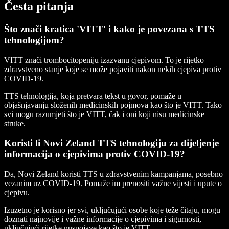
Česta pitanja
Što znači kratica 'VITT' i kako je povezana s TTS
tehnologijom?
VITT znači trombocitopeniju izazvanu cjepivom. To je rijetko
zdravstveno stanje koje se može pojaviti nakon nekih cjepiva protiv
COVID-19.
TTS tehnologija, koja pretvara tekst u govor, pomaže u
objašnjavanju složenih medicinskih pojmova kao što je VITT. Tako
svi mogu razumjeti što je VITT, čak i oni koji nisu medicinske
struke.
Koristi li Novi Zeland TTS tehnologiju za dijeljenje
informacija o cjepivima protiv COVID-19?
Da, Novi Zeland koristi TTS u zdravstvenim kampanjama, posebno
vezanim uz COVID-19. Pomaže im prenositi važne vijesti i upute o
cjepivu.
Izuzetno je korisno jer svi, uključujući osobe koje teže čitaju, mogu
doznati najnovije i važne informacije o cjepivima i sigurnosti,
uključujući rijetke nuspojave kao što je VITT.