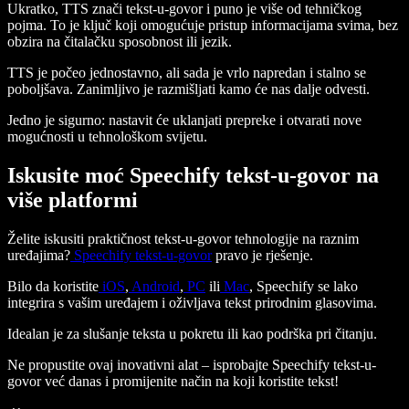
Ukratko, TTS znači tekst-u-govor i puno je više od tehničkog
pojma. To je ključ koji omogućuje pristup informacijama svima, bez
obzira na čitalačku sposobnost ili jezik.
TTS je počeo jednostavno, ali sada je vrlo napredan i stalno se
poboljšava. Zanimljivo je razmišljati kamo će nas dalje odvesti.
Jedno je sigurno: nastavit će uklanjati prepreke i otvarati nove
mogućnosti u tehnološkom svijetu.
Iskusite moć Speechify tekst-u-govor na
više platformi
Želite iskusiti praktičnost tekst-u-govor tehnologije na raznim
uređajima?
Speechify tekst-u-govor
pravo je rješenje.
Bilo da koristite
iOS
,
Android
,
PC
ili
Mac
, Speechify se lako
integrira s vašim uređajem i oživljava tekst prirodnim glasovima.
Idealan je za slušanje teksta u pokretu ili kao podrška pri čitanju.
Ne propustite ovaj inovativni alat – isprobajte Speechify tekst-u-
govor već danas i promijenite način na koji koristite tekst!