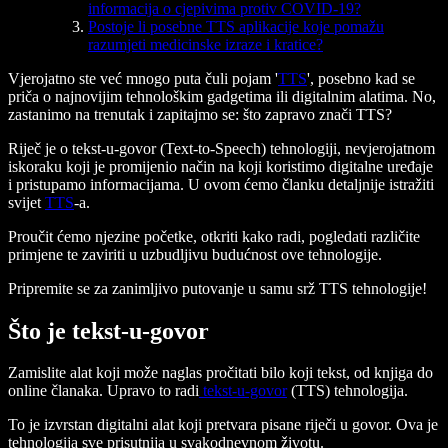
informacija o cjepivima protiv COVID-19?
Postoje li posebne TTS aplikacije koje pomažu
razumjeti medicinske izraze i kratice?
Vjerojatno ste već mnogo puta čuli pojam '
TTS
', posebno kad se
priča o najnovijim tehnološkim gadgetima ili digitalnim alatima. No,
zastanimo na trenutak i zapitajmo se: što zapravo znači TTS?
Riječ je o tekst-u-govor (Text-to-Speech) tehnologiji, nevjerojatnom
iskoraku koji je promijenio način na koji koristimo digitalne uređaje
i pristupamo informacijama. U ovom ćemo članku detaljnije istražiti
svijet
TTS
-a.
Proučit ćemo njezine početke, otkriti kako radi, pogledati različite
primjene te zaviriti u uzbudljivu budućnost ove tehnologije.
Pripremite se za zanimljivo putovanje u samu srž TTS tehnologije!
Što je tekst-u-govor
Zamislite alat koji može naglas pročitati bilo koji tekst, od knjiga do
online članaka. Upravo to radi
tekst-u-govor
(TTS) tehnologija.
To je izvrstan digitalni alat koji pretvara pisane riječi u govor. Ova je
tehnologija sve prisutnija u svakodnevnom životu.