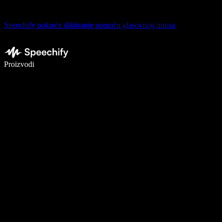
Speechify pokreće diktiranje pomoću glasovnog unosa
Pišite 5× brže uz glasovno diktiranje
Proizvodi
Saznajte više