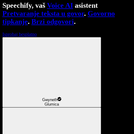
Speechify, vaš
Voice AI
asistent
Pretvaranje teksta u govor
.
Govorno
tipkanje
.
Brzi odgovori
.
Isprobaj besplatno
Gwyneth
Glumica