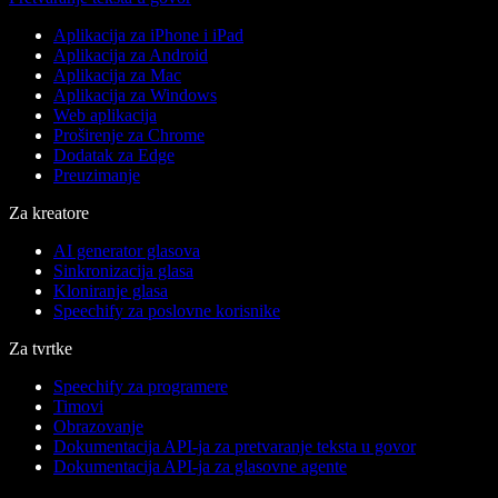
Aplikacija za iPhone i iPad
Aplikacija za Android
Aplikacija za Mac
Aplikacija za Windows
Web aplikacija
Proširenje za Chrome
Dodatak za Edge
Preuzimanje
Za kreatore
AI generator glasova
Sinkronizacija glasa
Kloniranje glasa
Speechify za poslovne korisnike
Za tvrtke
Speechify za programere
Timovi
Obrazovanje
Dokumentacija API-ja za pretvaranje teksta u govor
Dokumentacija API-ja za glasovne agente