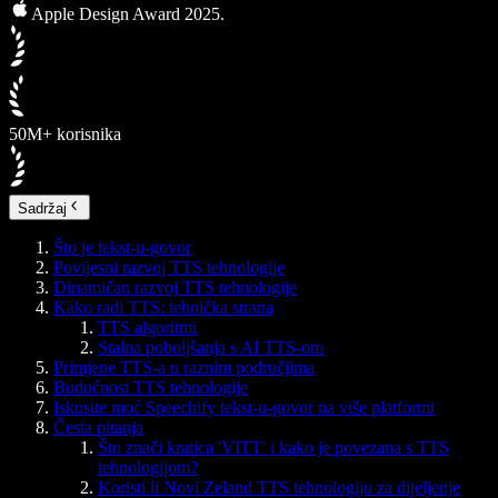
Apple Design Award 2025.
50M+ korisnika
Sadržaj
Što je tekst-u-govor
Povijesni razvoj TTS tehnologije
Dinamičan razvoj TTS tehnologije
Kako radi TTS: tehnička strana
TTS algoritmi
Stalna poboljšanja s AI TTS-om
Primjene TTS-a u raznim područjima
Budućnost TTS tehnologije
Iskusite moć Speechify tekst-u-govor na više platformi
Česta pitanja
Što znači kratica 'VITT' i kako je povezana s TTS
tehnologijom?
Koristi li Novi Zeland TTS tehnologiju za dijeljenje