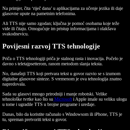
Na primjer, čita ‘riječ dana’ u aplikacijama za učenje jezika ili daje
glasovne upute na pametnim telefonima.
Ali TTS nije samo zgodan; ključna je pomoć osobama koje teže
vide ili čitaju. Omogućuje im pristup informacijama i olakšava
svakodnevicu.
Povijesni razvoj TTS tehnologije
Priča o TTS tehnologiji priča je stalnog rasta i inovacija. Počelo je
davno s teletajpsetterom, ranom metodom slanja teksta.
No, današnji TTS koji pretvara tekst u govor razvio se s izumom
digitalne glasovne sinteze. S vremenom je ova tehnologija znatno
napredovala.
Sada su glasovi mnogo prirodniji i manje robotski. Velike
tehnološke tvrtke kao što su
Microsoft
i Apple imale su veliku ulogu
u tome i ugradile TTS u brojne programe i uređaje.
Danas, bilo da koristite računalo s Windowsom ili iPhone, TTS je
tu, spreman pretvoriti tekst u govor.