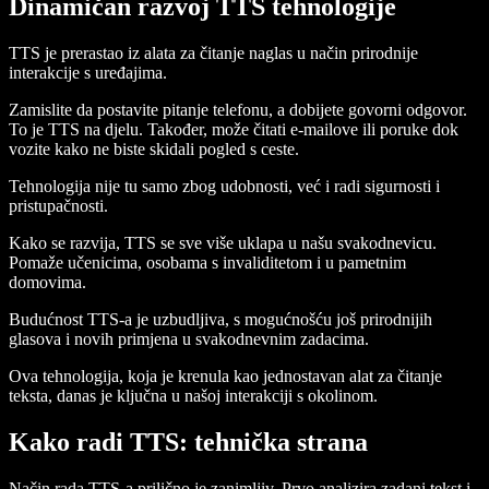
Dinamičan razvoj TTS tehnologije
TTS je prerastao iz alata za čitanje naglas u način prirodnije
interakcije s uređajima.
Zamislite da postavite pitanje telefonu, a dobijete govorni odgovor.
To je TTS na djelu. Također, može čitati e-mailove ili poruke dok
vozite kako ne biste skidali pogled s ceste.
Tehnologija nije tu samo zbog udobnosti, već i radi sigurnosti i
pristupačnosti.
Kako se razvija, TTS se sve više uklapa u našu svakodnevicu.
Pomaže učenicima, osobama s invaliditetom i u pametnim
domovima.
Budućnost TTS-a je uzbudljiva, s mogućnošću još prirodnijih
glasova i novih primjena u svakodnevnim zadacima.
Ova tehnologija, koja je krenula kao jednostavan alat za čitanje
teksta, danas je ključna u našoj interakciji s okolinom.
Kako radi TTS: tehnička strana
Način rada TTS-a prilično je zanimljiv. Prvo analizira zadani tekst i