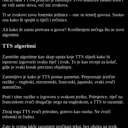
ne vidi samo slova, već niz zvukova.
Ti se zvukovi zovu fonetske jedinice – one su temelj govora. Sustav
zna kako ih spojiti u riječi i rečenice.
Ali kako ih zaista pretvara u govor? Korištenjem nečega što se zove
algoritmi.
TTS algoritmi
Zamislite algoritme kao skup uputa koje TTS slijedi kako bi
ispravno izgovorio svaku riječ i zvuk. To je kao recept za kolač,
gdje je svaki korak precizno objašnjen.
Zanimljivo je kako je TTS postao pametan. Prepoznaje jezične
razlike – engleski, nizozemski, francuski, japanski, svaki zvuči
autentično.
Prati i sitne razlike u izgovoru u svakom jeziku. Primjerice, riječ na
francuskom zvuči drugačije nego na engleskom, a TTS to razumije.
Zbog toga TTS zvuči prirodno, gotovo kao osoba. Ne zvuči
robotski ni čudno.
Zato je svima lakše razumjeti pročitani tekst, bez obzira na jezik.