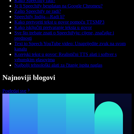
Kako Speechify radi?
Je li Speechify besplatan na Google Chromeu?
Zašto Speechify ne radi?
Speechify Indija—Radi li?
Kako pretvoriti tekst u govor pomoću TTSMP3
Kako isključiti pretvaranje teksta u govor
Sve što trebate znati o Speechifyju: cijene, značajke i
prednosti
Text to Speech YouTube video: Unaprijedite zvuk na svom
kanalu
Korejski tekst u govor: Realistični TTS alati i softver s
vrhunskim glasovima
Najbolji tehnološki alati za čitanje ispita naglas
Najnoviji blogovi
Pogledaj sve