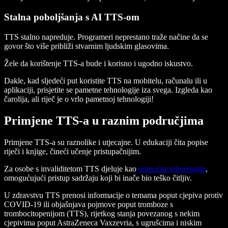
Stalna poboljšanja s AI TTS-om
TTS stalno napreduje. Programeri neprestano traže načine da se
govor što više približi stvarnim ljudskim glasovima.
Žele da korištenje TTS-a bude i korisno i ugodno iskustvo.
Dakle, kad sljedeći put koristite TTS na mobitelu, računalu ili u
aplikaciji, prisjetite se pametne tehnologije iza svega. Izgleda kao
čarolija, ali riječ je o vrlo pametnoj tehnologiji!
Primjene TTS-a u raznim područjima
Primjene TTS-a su raznolike i utjecajne. U edukaciji čita popise
riječi i knjige, čineći učenje pristupačnijim.
Za osobe s invaliditetom TTS djeluje kao
pomoćna tehnologija
,
omogućujući pristup sadržaju koji bi inače bio teško čitljiv.
U zdravstvu TTS prenosi informacije o temama poput cjepiva protiv
COVID-19 ili objašnjava pojmove poput tromboze s
trombocitopenijom (TTS), rijetkog stanja povezanog s nekim
cjepivima poput AstraZeneca Vaxzevria, s ugrušcima i niskim