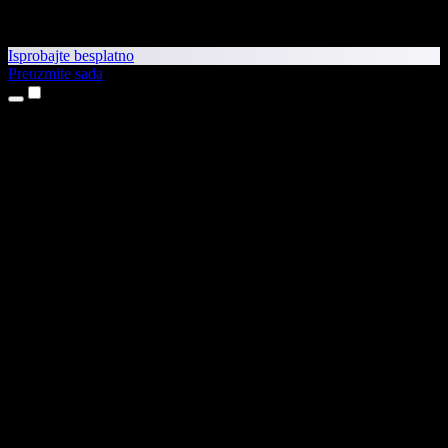
Isprobajte besplatno
Preuzmite sada
Proizvodi
Pretvaranje teksta u govor
Aplikacije za iPhone i iPad
Aplikacija za Android
Proširenje za Chrome
Proširenje za Edge
Web-aplikacija
Aplikacija za Mac
Aplikacija za Windows