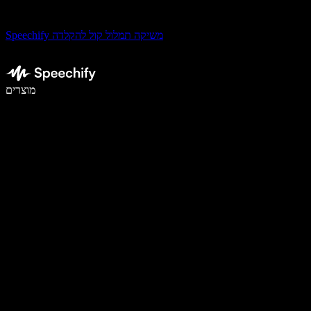
Speechify משיקה תמלול קול להקלדה
לכתוב פי 5 מהר יותר עם הכתבה קולית
מוצרים
למידע נוסף