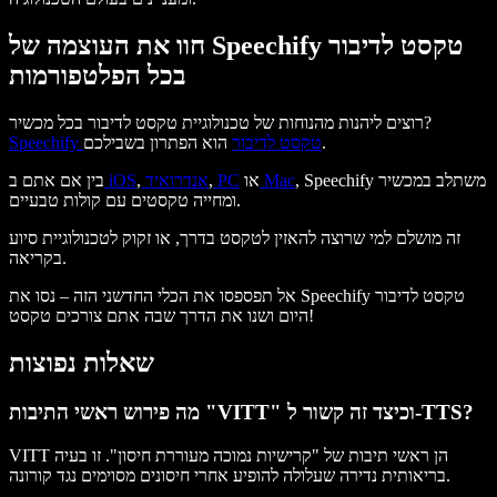
חוו את העוצמה של Speechify טקסט לדיבור
בכל הפלטפורמות
רוצים ליהנות מהנוחות של טכנולוגיית טקסט לדיבור בכל מכשיר?
הוא הפתרון בשבילכם.
Speechify טקסט לדיבור
, Speechify משתלב במכשיר
Mac
או
PC
,
אנדרואיד
,
iOS
בין אם אתם ב
ומחייה טקסטים עם קולות טבעיים.
זה מושלם למי שרוצה להאזין לטקסט בדרך, או זקוק לטכנולוגיית סיוע
בקריאה.
אל תפספסו את הכלי החדשני הזה – נסו את Speechify טקסט לדיבור
היום ושנו את הדרך שבה אתם צורכים טקסט!
שאלות נפוצות
מה פירוש ראשי התיבות "VITT" וכיצד זה קשור ל-TTS?
VITT הן ראשי תיבות של "קרישיות נמוכה מעוררת חיסון". זו בעיה
בריאותית נדירה שעלולה להופיע אחרי חיסונים מסוימים נגד קורונה.