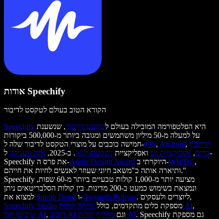
אודות Speechify
הקורא הטוב בעולם לטקסט לדיבור
היא הפלטפורמה המובילה בעולם ל
טקסט לדיבור
, שנשענת
Speechify
על למעלה מ-50 מיליון משתמשים ומגובה ביותר מ-500,000 ביקורות
הרחבת
,
Android
,
iOS
חמישה כוכבים על מוצרי הטקסט לדיבור שלה ל-
כרום
,
אפליקציית ווב
ואפליקציית
דסקטופ למק
. ב-2025,
אפל העניקה
ל-
,
WWDC
היוקרתי ב-
Apple Design Award
Speechify את פרס ה-
ותיארה אותה כ"משאב חיוני שעוזר לאנשים לחיות את חייהם."
Speechify מציעה יותר מ-1,000 קולות טבעיים ביותר מ-60 שפות,
ונמצאת בשימוש כמעט ב-200 מדינות. בין קולות הסלבריטאים ניתן
. ליוצרים ולעסקים,
Gwyneth Paltrow
ו-
Snoop Dogg
למצוא את
,
מחולל קולות AI
מספקת כלים מתקדמים, כולל
Speechify Studio
. Speechify גם מספקת
מחליף קולות AI
וגם
דיבוב AI
,
שיבוטי קול AI