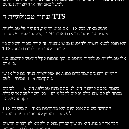
למשל כאב חזה או היווצרות נוגדנים.
עתיד טכנולוגיית ה-TTS
אם נביט קדימה, העתיד של טכנולוגיית TTS מרגש מאוד. ככל
שהטכנולוגיה משתפרת, TTS תישמע עוד יותר כמו אדם אמיתי.
היא תוכל לבטא רגשות ולהישמע ממש טבעית. זה קורה בזכות השילוב בין
TTS לבינה מלאכותית ולמידת מכונה.
אלו טכנולוגיות שמלמדות מחשבים, וכך גורמות לקול דיגיטלי להישמע כמו
בן אדם.
תדמיינו רובוטים שמדברים כמונו, או אפליקציות בנייד עם קול אנושי
אמיתי – לשם TTS מתקדמת.
לסיכום, TTS, כלומר טקסט לדיבור, היא לא סתם מונח טכנולוגי. היא
מפתח לעולם שבו כולם יכולים לקבל מידע – בלי קשר לשפה או ליכולת
הקריאה שלהם.
TTS התחילה פשוטה אבל היום היא מתקדמת מאוד – וממשיכה
להשתפר. מעניין לאן עוד תתפתח בעתיד.
דבר אחד בטוח: היא תמשיך לפרוץ גבולות ולהביא לנו דברים חדשים
ומעניינים בעולם הטכנולוגיה.