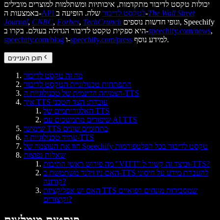
יכולות טקסט לדיבור מתקדמות, איכותיות ומשתלמות למוצרים מובילים
The Wall Street
שלה. הופיעה ב-
API לטקסט לדיבור
באמצעות ה-
וגופי חדשות נוספים, Speechify
TechCrunch
,
Forbes
,
CNBC
,
Journal
,
speechify.com/news
היא ספקית טקסט לדיבור הגדולה בעולם. בקרו ב-
למידע נוסף.
speechify.com/press
ו-
speechify.com/blog
תוכן העניינים
מה זה טקסט לדיבור
התפתחות טכנולוגיית הטקסט לדיבור
הצמיחה הדינמית של טכנולוגיית ה-TTS
איך TTS עובדת: הצד הטכני
האלגוריתמים של TTS
שיפורים מתמשכים עם AI TTS
שימושי TTS בתחומים שונים
עתיד טכנולוגיית ה-TTS
חוו את העוצמה של Speechify טקסט לדיבור בכל הפלטפורמות
שאלות נפוצות
מה פירוש ראשי התיבות "VITT" וכיצד זה קשור ל-TTS?
האם ניו זילנד משתמשת ב-TTS להעברת מידע על חיסוני
קורונה?
האם יש אפליקציות TTS שמסבירות מונחים רפואיים
וקיצורים?
פוסטים מומלצים