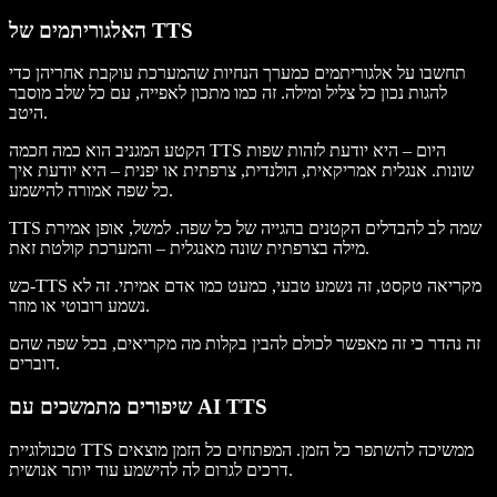
האלגוריתמים של TTS
תחשבו על אלגוריתמים כמערך הנחיות שהמערכת עוקבת אחריהן כדי
להגות נכון כל צליל ומילה. זה כמו מתכון לאפייה, עם כל שלב מוסבר
היטב.
הקטע המגניב הוא כמה חכמה TTS היום – היא יודעת לזהות שפות
שונות. אנגלית אמריקאית, הולנדית, צרפתית או יפנית – היא יודעת איך
כל שפה אמורה להישמע.
TTS שמה לב להבדלים הקטנים בהגייה של כל שפה. למשל, אופן אמירת
מילה בצרפתית שונה מאנגלית – והמערכת קולטת זאת.
כש-TTS מקריאה טקסט, זה נשמע טבעי, כמעט כמו אדם אמיתי. זה לא
נשמע רובוטי או מוזר.
זה נהדר כי זה מאפשר לכולם להבין בקלות מה מקריאים, בכל שפה שהם
דוברים.
שיפורים מתמשכים עם AI TTS
טכנולוגיית TTS ממשיכה להשתפר כל הזמן. המפתחים כל הזמן מוצאים
דרכים לגרום לה להישמע עוד יותר אנושית.