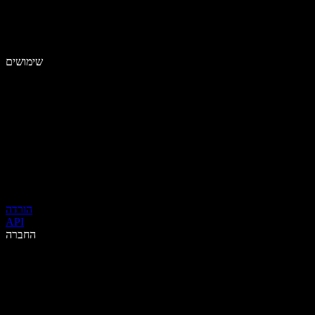
שימושים
הורדה
API
החברה