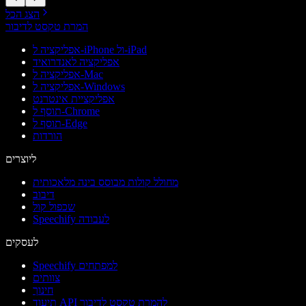
הצג הכל
המרת טקסט לדיבור
אפליקציה ל-iPhone ול-iPad
אפליקציה לאנדרואיד
אפליקציה ל-Mac
אפליקציה ל-Windows
אפליקציית אינטרנט
תוסף ל-Chrome
תוסף ל-Edge
הורדות
ליוצרים
מחולל קולות מבוסס בינה מלאכותית
דיבוב
שכפול קול
Speechify לעבודה
לעסקים
Speechify למפתחים
צוותים
חינוך
תיעוד API להמרת טקסט לדיבור