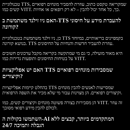
טכנולוגיית TTS, שמקריאה טקסט כתוב, עוזרת להסביר מונחים רפואיים
קשים כמו VITT. כך, כל אחד יכול להבין – לא רק רופאים או אחיות.
האם ניו זילנד משתמשת ב-TTS להעברת מידע על חיסוני
קורונה?
כן, ניו זילנד משתמשת בטכנולוגיית TTS בקמפיינים בריאותיים, במיוחד
בנושא קורונה. TTS עוזרת להעביר חדשות והנחיות על החיסונים.
היא מאוד מועילה, כי גם מי שמתקשה בקריאה מקבל עדכונים חשובים
על בטיחות החיסונים ותופעות נדירות כמו VITT.
האם יש אפליקציות TTS שמסבירות מונחים רפואיים
וקיצורים?
בהחלט קיימות אפליקציות TTS שמסייעות לאנשים להבין מונחים
וקיצורים רפואיים. הן מצוינות עבור מי שלא מכיר את השפה הרפואית.
הן מסבירות בצורה פשוטה מונחים וקיצורים קשים, כמו VITT. זה עוזר
לכולם להבין מידע רפואי מסובך.
השתמשו בקולות ה-AI המתקדמים ביותר, קבצים ללא
הגבלה ותמיכה 24/7