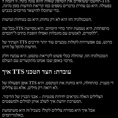
תחשבו ששואלים את הטלפון שאלה והוא עונה בקול. זו דוגמה ל-TTS
בפעולה. היא גם עוזרת בדברים נוספים כמו קריאת הודעות בזמן נהיגה,
כדי שתוכלו להישאר מרוכזים בכביש.
הטכנולוגיה הזו היא לא רק נוחות; היא גם בטיחות ונגישות.
ככל שה-TTS מתפתחת, היא נטמעת יותר בחיי היומיום. היא מסייעת
ללומדים, לאנשים עם מוגבלות ואפילו הופכת בתים ל"חכמים".
העתיד של TTS מרגש, עם אפשרויות לקולות טבעיים עוד יותר ודרכים
חדשות להקל על חיינו.
הטכנולוגיה הזו, שהחלה ככלי פשוט לקריאת טקסט, היא עכשיו חלק
מרכזי באופן שבו אנחנו מתקשרים עם העולם.
איך TTS עובדת: הצד הטכני
אופן הפעולה של TTS די מעניין. בהתחלה, היא בוחנת את הטקסט. היא
לא רואה רק מילים, אלא גם צלילים.
הצלילים האלה נקראים יחידות פונטיות – אבני הבניין של הדיבור.
המערכת יודעת איך לשלב אותן למילים ולמשפטים.
אבל איך היא ממירה צלילים לקול? בשביל זה היא משתמשת
באלגוריתמים.