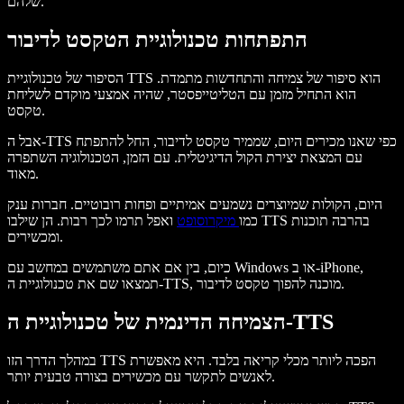
שלהם.
התפתחות טכנולוגיית הטקסט לדיבור
הסיפור של טכנולוגיית TTS הוא סיפור של צמיחה והתחדשות מתמדת.
הוא התחיל מזמן עם הטליטייפסטר, שהיה אמצעי מוקדם לשליחת
טקסט.
אבל ה-TTS כפי שאנו מכירים היום, שממיר טקסט לדיבור, החל להתפתח
עם המצאת יצירת הקול הדיגיטלית. עם הזמן, הטכנולוגיה השתפרה
מאוד.
היום, הקולות שמיוצרים נשמעים אמיתיים ופחות רובוטיים. חברות ענק
כמו
מיקרוסופט
ואפל תרמו לכך רבות. הן שילבו TTS בהרבה תוכנות
ומכשירים.
כיום, בין אם אתם משתמשים במחשב עם Windows או ב-iPhone,
תמצאו שם את טכנולוגיית ה-TTS, מוכנה להפוך טקסט לדיבור.
הצמיחה הדינמית של טכנולוגיית ה-TTS
במהלך הדרך הזו TTS הפכה ליותר מכלי קריאה בלבד. היא מאפשרת
לאנשים לתקשר עם מכשירים בצורה טבעית יותר.