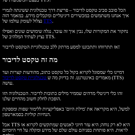
הכל סובב סביב טקסט לדיבור – פריצת דרך טכנולוגית ששינתה לגמרי
איך אנחנו משתמשים במכשירים דיגיטליים ומקבלים מידע. במאמר הזה
.
TTS
נצלול לעומק עולמו של
נחקור את המקורות שלו, נבין איך זה עובד, נגלה שימושים שונים ואפילו
נציץ לעתיד המלהיב של TTS.
אז תתרווחו ותתכוננו למסע מרתק ללב טכנולוגיית הטקסט לדיבור!
מה זה טקסט לדיבור
דמיינו כלי שמסוגל לקרוא בקול כל טקסט כתוב, מהודעות קצרות ועד
(TTS)
מאמרים באינטרנט. זה בדיוק מה ש
טכנולוגיית טקסט לדיבור
עושה.
זהו כלי דיגיטלי מדהים שממיר מילים כתובות לדיבור. הטכנולוגיה הזו
הופכת לחלק חשוב מהחיים שלנו.
למשל, היא מקריאה את 'מילת היום' באפליקציות ללימוד שפות ומספקת
הנחיות קוליות בסמארטפון.
אבל TTS היא לא רק נוחה; היא עזר חיוני לאנשים שמתקשים לקרוא או
לראות. היא פותחת בפניהם עולם שלם של מידע ומקלה על חיי היומיום