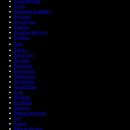
Norsk bokmål
Polski
Português Brasileiro
Русский
Українська
Español
Español (México)
Svenska
ไทย
Türkçe
Tiếng Việt
Română
Português
Български
ქართული
Slovenčina
Slovenščina
Eesti
Hrvatski
Ελληνικά
Lietuvių
Bahasa Indonesia
বাংলা
Català
Bahasa Melayu