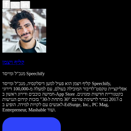
קליף ויצמן
מנכ"ל ומייסד Speechify
קליף ויצמן הוא פעיל למען דיסלקסיה, מנכ"ל ומייסד Speechify,
אפליקציית טקסט־לדיבור המובילה בעולם, עם למעלה מ-100,000 דירוגי
חמישה כוכבים ודירוג ראשון ב-App Store בקטגוריית חדשות ומגזינים.
ב-2017 נבחר לרשימת פורבס "30 מתחת ל-30" בזכות קידום הנגישות
לאנשים עם לקויות למידה. הופיע ב-EdSurge, Inc., PC Mag,
Entrepreneur, Mashable ועוד.