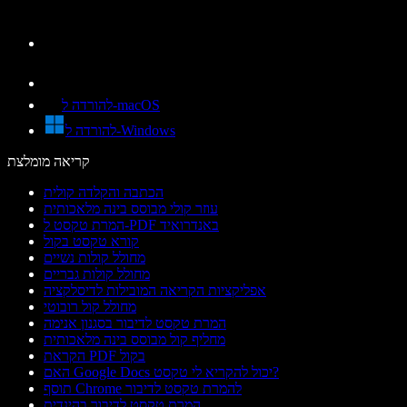
להורדה ל-macOS
להורדה ל-Windows
קריאה מומלצת
הכתבה והקלדה קולית
עוזר קולי מבוסס בינה מלאכותית
המרת טקסט ל-PDF באנדרואיד
קורא טקסט בקול
מחולל קולות נשיים
מחולל קולות גבריים
אפליקציות הקריאה המובילות לדיסלקציה
מחולל קול רובוטי
המרת טקסט לדיבור בסגנון אנימה
מחליף קול מבוסס בינה מלאכותית
הקראת PDF בקול
האם Google Docs יכול להקריא לי טקסט?
תוסף Chrome להמרת טקסט לדיבור
המרת טקסט לדיבור בהינדית