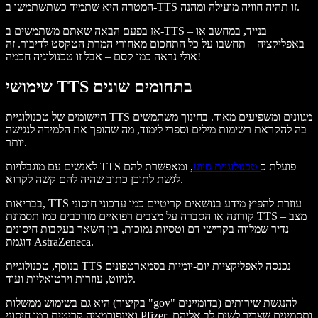
המטרה היא שתמיד כשתשתמשו ב-TTS זו תהיה חוויה מועילה ומהנה.
אז בפעם הבאה שאתם משתמשים ב-TTS – בנייד, במחשב או
באפליקציה – תחשבו על כל התחכום מאחורי המרת הטקסט לדיבור. זה
אולי נראה כמו קסם – אבל זו טכנולוגיה חכמה!
שימושי TTS בתחומים שונים
היישומים של טכנולוגיית TTS מגוונים ומשפיעים מאוד. בחינוך משתמשים
בה להקראת רשימות מילים וספרי לימוד, מה שהופך את הלמידה לנגישה
יותר.
לאנשים עם מוגבלויות TTS פועלת כ
טכנולוגיית סיוע
, ומאפשרת להם
לגשת לתוכן כתוב שהיה להם קשה לקרוא.
בבריאות, TTS עוזרת להפיץ מידע בנושאים קריטיים כמו עדכוני חיסוני
קורונה או הסברה על מצבים רפואיים מורכבים כמו תסמונת TTS – מצב
נדיר שמלווה בקרישי דם וטסיות נמוכות, בין השאר בעקבות חיסונים
דוגמת AstraZeneca.
בנוסף, טכנולוגיית TTS נכנסה לאפליקציות יום-יומיות בסמארטפונים
לניווט, עוזרות וירטואליות ועוד.
היא גם בשימוש ממשלות (בקיצור "gov" בדומיינים) להנגשת שירותים
ואינפורמציה קריטית כמו חיסוני Pfizer ותסמינים שצריך לשים לב אליהם,