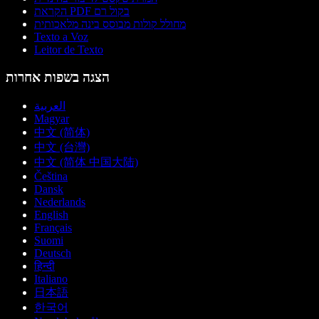
הקראת PDF בקול רם
מחולל קולות מבוסס בינה מלאכותית
Texto a Voz
Leitor de Texto
הצגה בשפות אחרות
العربية
Magyar
中文 (简体)
中文 (台灣)
中文 (简体 中国大陆)
Čeština
Dansk
Nederlands
English
Français
Suomi
Deutsch
हिन्दी
Italiano
日本語
한국어