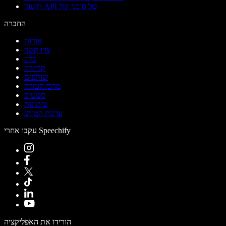
תיעוד API של סוכני קול
החברה
אודות
צרו קשר
בלוג
קריירה
שותפים
מרכז העזרה
סטטוס
עיתונות
ערכת המותג
עקבו אחרי Speechify
הורידו את האפליקציה