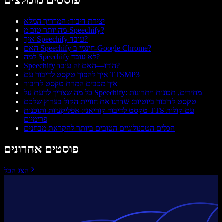
יצירת דיבור: המדריך המלא
מה יותר טוב מ-Speechify?
איך Speechify עובד?
האם Speechify חינמי ב-Google Chrome?
למה Speechify לא עובד?
Speechify הודו—האם זה עובד?
איך להפוך טקסט לדיבור עם TTSMP3
איך מכבים המרת טקסט לדיבור
כל מה שצריך לדעת על Speechify: מחירים, תכונות ויתרונות
טקסט לדיבור ביוטיוב: שדרגו את חוויית הקול בערוץ שלכם
טקסט לדיבור קוריאני: אפליקציות ותוכנות TTS עם קולות
פרימיום
הכלים הטכנולוגיים הטובים ביותר להקראת מבחנים
פוסטים אחרונים
הצג הכל