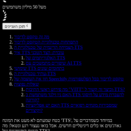
מעל 50 מיליון משתמשים
תוכן העניינים
מה זה טקסט לדיבור
התפתחות טכנולוגיית הטקסט לדיבור
הצמיחה הדינמית של טכנולוגיית ה-TTS
איך TTS עובדת: הצד הטכני
האלגוריתמים של TTS
שיפורים מתמשכים עם AI TTS
שימושי TTS בתחומים שונים
עתיד טכנולוגיית ה-TTS
חוו את העוצמה של Speechify טקסט לדיבור בכל הפלטפורמות
שאלות נפוצות
מה פירוש ראשי התיבות "VITT" וכיצד זה קשור ל-TTS?
האם ניו זילנד משתמשת ב-TTS להעברת מידע על חיסוני
קורונה?
האם יש אפליקציות TTS שמסבירות מונחים רפואיים
וקיצורים?
בטח שמעתם לא מעט את המונח 'TTS', במיוחד כשמדברים על
גאדג'טים או כלים דיגיטליים חדשים. אבל בואו נעצור רגע ונשאל: מה
בעצם המשמעות של TTS?