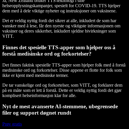
Ja, New Zealand bruker TTS-teknologi i sine
helseopplysningskampanjer, spesielt for COVID-19. TTS hjelper
dem med å dele viktige nyheter og instruksjoner om vaksinene.
Det er veldig nyttig fordi det sikrer at alle, inkludert de som har
vansker med å lese, får den nyeste og viktigste informasjonen om
vaksiner og deres sikkerhet, inkludert sjeldne bivirkninger som
VITT.
Finnes det spesielle TTS-apper som hjelper oss å
forstå medisinske ord og forkortelser?
Det finnes faktisk spesielle TTS-apper som hjelper folk med å forstå
medisinske ord og forkortelser. Disse appene er flotte for folk som
ikke er kjent med medisinske termer.
De tar vanskelige ord og forkortelser, som VITT, og forklarer dem
på en måte som er lett å forstå. Dette er veldig nyttig fordi det gjør
komplisert helseinformasjon klar for alle.
Nyt de mest avanserte AI-stemmene, ubegrensede
filer og support døgnet rundt
Prøv gratis