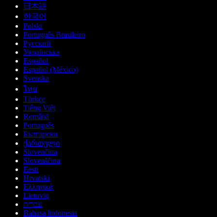
日本語
한국어
Polski
Português Brasileiro
Русский
Українська
Español
Español (México)
Svenska
ไทย
Türkçe
Tiếng Việt
Română
Português
Български
ქართული
Slovenčina
Slovenščina
Eesti
Hrvatski
Ελληνικά
Lietuvių
עברית
Bahasa Indonesia