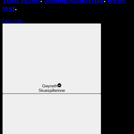
svar
.
Prøv gratis
Gwyneth
Skuespillerinne