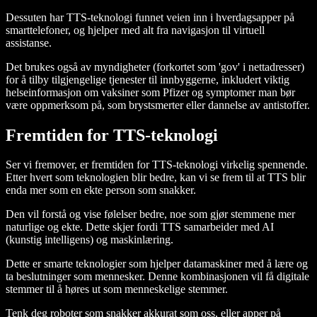
Dessuten har TTS-teknologi funnet veien inn i hverdagsapper på
smarttelefoner, og hjelper med alt fra navigasjon til virtuell
assistanse.
Det brukes også av myndigheter (forkortet som 'gov' i nettadresser)
for å tilby tilgjengelige tjenester til innbyggerne, inkludert viktig
helseinformasjon om vaksiner som Pfizer og symptomer man bør
være oppmerksom på, som brystsmerter eller dannelse av antistoffer.
Fremtiden for TTS-teknologi
Ser vi fremover, er fremtiden for TTS-teknologi virkelig spennende.
Etter hvert som teknologien blir bedre, kan vi se frem til at TTS blir
enda mer som en ekte person som snakker.
Den vil forstå og vise følelser bedre, noe som gjør stemmene mer
naturlige og ekte. Dette skjer fordi TTS samarbeider med AI
(kunstig intelligens) og maskinlæring.
Dette er smarte teknologier som hjelper datamaskiner med å lære og
ta beslutninger som mennesker. Denne kombinasjonen vil få digitale
stemmer til å høres ut som menneskelige stemmer.
Tenk deg roboter som snakker akkurat som oss, eller apper på