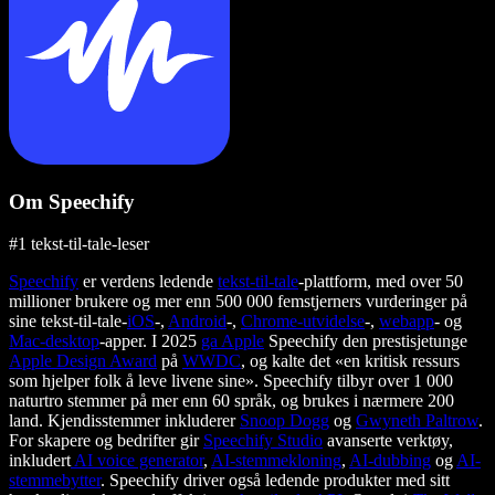
Om Speechify
#1 tekst-til-tale-leser
Speechify
er verdens ledende
tekst-til-tale
-plattform, med over 50
millioner brukere og mer enn 500 000 femstjerners vurderinger på
sine tekst-til-tale-
iOS
-,
Android
-,
Chrome-utvidelse
-,
webapp
- og
Mac-desktop
-apper. I 2025
ga Apple
Speechify den prestisjetunge
Apple Design Award
på
WWDC
, og kalte det «en kritisk ressurs
som hjelper folk å leve livene sine». Speechify tilbyr over 1 000
naturtro stemmer på mer enn 60 språk, og brukes i nærmere 200
land. Kjendisstemmer inkluderer
Snoop Dogg
og
Gwyneth Paltrow
.
For skapere og bedrifter gir
Speechify Studio
avanserte verktøy,
inkludert
AI voice generator
,
AI-stemmekloning
,
AI-dubbing
og
AI-
stemmebytter
. Speechify driver også ledende produkter med sitt