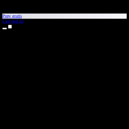
Prøv gratis
Last ned nå
Produkter
Tekst til tale
iPhone- og iPad-apper
Android-app
Chrome-utvidelse
Edge-utvidelse
Nettapp
Mac-app
Windows-app