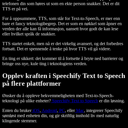
telefonen din som høres ut som en ekte person snakker. Det er dit
TTS er på vei.
For å oppsummere, TTS, som står for Text-to-Speech, er mer enn
bare et fancy teknologibegrep. Det er som en nøkkel som åpner en
verden der alle kan få informasjon, uansett hvor godt de kan lese
eller hvilket språk de snakker.
TTS startet enkelt, men nå er det virkelig avansert, og det forbedres
fortsatt. Det er spennende å tenke på hvor TTS vil gå videre.
En ting er sikkert: det kommer til å fortsette å bryte ned barrierer og
bringe oss nye, kule ting i teknologiens verden.
Opplev kraften i Speechify Text to Speech
på flere plattformer
Ønsker du å oppleve bekvemmeligheten med Text-to-Speech-
teknologi på ulike enheter?
Speechify Text to Speech
er din løsning.
Enten du bruker
iOS
,
Android
,
PC
, eller
Mac
, integrerer Speechify
sømløst med enheten din, og gir skriftlig innhold liv med naturlig
klingende stemmer.