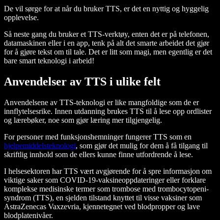
De vil sørge for at når du bruker TTS, er det en nyttig og hyggelig
opplevelse.
Så neste gang du bruker et TTS-verktøy, enten det er på telefonen,
datamaskinen eller i en app, tenk på alt det smarte arbeidet det gjør
for å gjøre tekst om til tale. Det er litt som magi, men egentlig er det
bare smart teknologi i arbeid!
Anvendelser av TTS i ulike felt
Anvendelsene av TTS-teknologi er like mangfoldige som de er
innflytelsesrike. Innen utdanning brukes TTS til å lese opp ordlister
og lærebøker, noe som gjør læring mer tilgjengelig.
For personer med funksjonshemninger fungerer TTS som en
hjelpemiddelsteknologi
, som gjør det mulig for dem å få tilgang til
skriftlig innhold som de ellers kunne finne utfordrende å lese.
I helsesektoren har TTS vært avgjørende for å spre informasjon om
viktige saker som COVID-19-vaksineoppdateringer eller forklare
komplekse medisinske termer som trombose med trombocytopeni-
syndrom (TTS), en sjelden tilstand knyttet til visse vaksiner som
AstraZenecas Vaxzevria, kjennetegnet ved blodpropper og lave
blodplatenivåer.