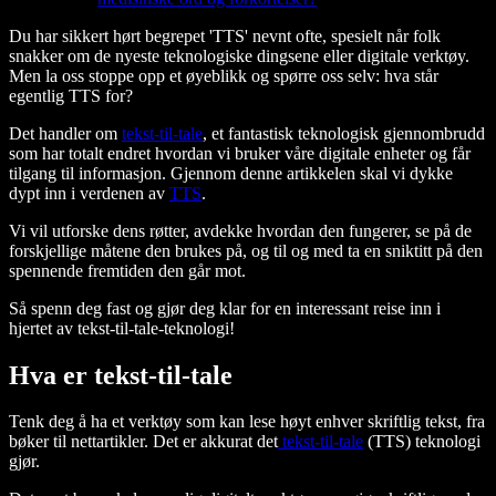
Du har sikkert hørt begrepet 'TTS' nevnt ofte, spesielt når folk
snakker om de nyeste teknologiske dingsene eller digitale verktøy.
Men la oss stoppe opp et øyeblikk og spørre oss selv: hva står
egentlig TTS for?
Det handler om
tekst-til-tale
, et fantastisk teknologisk gjennombrudd
som har totalt endret hvordan vi bruker våre digitale enheter og får
tilgang til informasjon. Gjennom denne artikkelen skal vi dykke
dypt inn i verdenen av
TTS
.
Vi vil utforske dens røtter, avdekke hvordan den fungerer, se på de
forskjellige måtene den brukes på, og til og med ta en sniktitt på den
spennende fremtiden den går mot.
Så spenn deg fast og gjør deg klar for en interessant reise inn i
hjertet av tekst-til-tale-teknologi!
Hva er tekst-til-tale
Tenk deg å ha et verktøy som kan lese høyt enhver skriftlig tekst, fra
bøker til nettartikler. Det er akkurat det
tekst-til-tale
(TTS) teknologi
gjør.