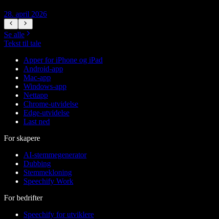
28. april 2026
1
Se alle
Tekst til tale
Apper for iPhone og iPad
Android-app
Mac-app
Windows-app
Nettapp
Chrome-utvidelse
Edge-utvidelse
Last ned
For skapere
AI-stemmegenerator
Dubbing
Stemmekloning
Speechify Work
For bedrifter
Speechify for utviklere