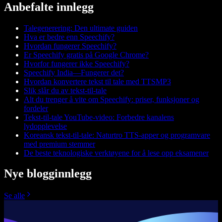
Anbefalte innlegg
Talegenerering: Den ultimate guiden
Hva er bedre enn Speechify?
Hvordan fungerer Speechify?
Er Speechify gratis på Google Chrome?
Hvorfor fungerer ikke Speechify?
Speechify India—Fungerer det?
Hvordan konvertere tekst til tale med TTSMP3
Slik slår du av tekst-til-tale
Alt du trenger å vite om Speechify: priser, funksjoner og
fordeler
Tekst-til-tale YouTube-video: Forbedre kanalens
lydopplevelse
Koreansk tekst-til-tale: Naturtro TTS-apper og programvare
med premium stemmer
De beste teknologiske verktøyene for å lese opp eksamener
Nye blogginnlegg
Se alle