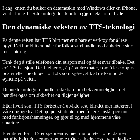
I dag, enten du bruker en datamaskin med Windows eller en iPhone,
vil du finne TTS-teknologi der, klar til å gjøre tekst om til tale.
Den dynamiske veksten av TTS-teknologi
På denne reisen har TTS blitt mer enn bare et verktøy for å lese
høyt. Det har blitt en måte for folk å samhandle med enhetene sine
mer naturlig.
Tenk deg å stille telefonen din et spørsmål og få et svar tilbake. Det
er TTS i aksjon. Det hjelper også på andre måter, som å lese opp e-
poster eller meldinger for folk som kjører, slik at de kan holde
øynene på veien.
Denne teknologien handler ikke bare om bekvemmelighet; det
handler også om sikkerhet og tilgjengelighet.
Etter hvert som TTS fortsetter å utvikle seg, blir det mer integrert i
våre daglige liv. Det hjelper studenter med å lære, bistår personer
med funksjonshemninger, og gjør til og med hjemmene våre
smartere.
Fremtiden for TTS er spennende, med muligheter for enda mer
naturlig lydende stemmer og nye måter å hjelpe oss i våre daglige