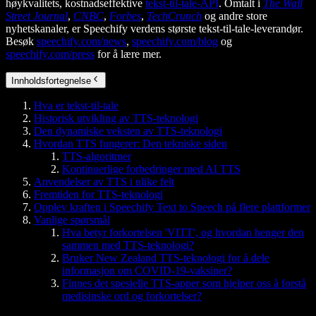
høykvalitets, kostnadseffektive
tekst-til-tale-API
. Omtalt i
The Wall
Street Journal
,
CNBC
,
Forbes
,
TechCrunch
og andre store
nyhetskanaler, er Speechify verdens største tekst-til-tale-leverandør.
Besøk
speechify.com/news
,
speechify.com/blog
og
speechify.com/press
for å lære mer.
Innholdsfortegnelse
Hva er tekst-til-tale
Historisk utvikling av TTS-teknologi
Den dynamiske veksten av TTS-teknologi
Hvordan TTS fungerer: Den tekniske siden
TTS-algoritmer
Kontinuerlige forbedringer med AI TTS
Anvendelser av TTS i ulike felt
Fremtiden for TTS-teknologi
Opplev kraften i Speechify Text to Speech på flere plattformer
Vanlige spørsmål
Hva betyr forkortelsen 'VITT', og hvordan henger den
sammen med TTS-teknologi?
Bruker New Zealand TTS-teknologi for å dele
informasjon om COVID-19-vaksiner?
Finnes det spesielle TTS-apper som hjelper oss å forstå
medisinske ord og forkortelser?