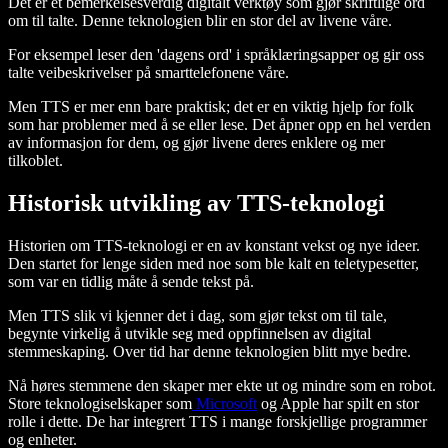
Det er et bemerkelsesverdig digitalt verktøy som gjør skriftlige ord
om til talte. Denne teknologien blir en stor del av livene våre.
For eksempel leser den 'dagens ord' i språklæringsapper og gir oss
talte veibeskrivelser på smarttelefonene våre.
Men TTS er mer enn bare praktisk; det er en viktig hjelp for folk
som har problemer med å se eller lese. Det åpner opp en hel verden
av informasjon for dem, og gjør livene deres enklere og mer
tilkoblet.
Historisk utvikling av TTS-teknologi
Historien om TTS-teknologi er en av konstant vekst og nye ideer.
Den startet for lenge siden med noe som ble kalt en teletypesetter,
som var en tidlig måte å sende tekst på.
Men TTS slik vi kjenner det i dag, som gjør tekst om til tale,
begynte virkelig å utvikle seg med oppfinnelsen av digital
stemmeskaping. Over tid har denne teknologien blitt mye bedre.
Nå høres stemmene den skaper mer ekte ut og mindre som en robot.
Store teknologiselskaper som
Microsoft
og Apple har spilt en stor
rolle i dette. De har integrert TTS i mange forskjellige programmer
og enheter.