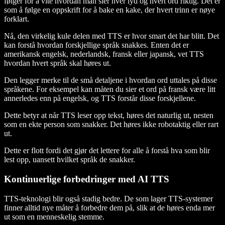
følger for å vite hvordan man sier hver lyd og hvert ord riktig. Det er
som å følge en oppskrift for å bake en kake, der hvert trinn er nøye
forklart.
Nå, den virkelig kule delen med TTS er hvor smart det har blitt. Det
kan forstå hvordan forskjellige språk snakkes. Enten det er
amerikansk engelsk, nederlandsk, fransk eller japansk, vet TTS
hvordan hvert språk skal høres ut.
Den legger merke til de små detaljene i hvordan ord uttales på disse
språkene. For eksempel kan måten du sier et ord på fransk være litt
annerledes enn på engelsk, og TTS forstår disse forskjellene.
Dette betyr at når TTS leser opp tekst, høres det naturlig ut, nesten
som en ekte person som snakker. Det høres ikke robotaktig eller rart
ut.
Dette er flott fordi det gjør det lettere for alle å forstå hva som blir
lest opp, uansett hvilket språk de snakker.
Kontinuerlige forbedringer med AI TTS
TTS-teknologi blir også stadig bedre. De som lager TTS-systemer
finner alltid nye måter å forbedre dem på, slik at de høres enda mer
ut som en menneskelig stemme.