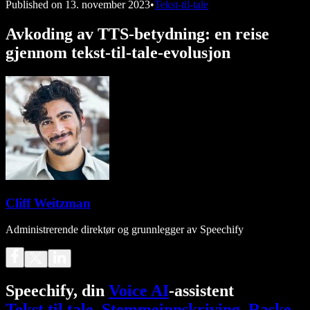
Published on
13. november 2023
•
Tekst-til-tale
Avkoding av TTS-betydning: en reise
gjennom tekst-til-tale-evolusjon
Cliff Weitzman
Administrerende direktør og grunnlegger av Speechify
Speechify, din
Voice AI
-assistent
Tekst til tale
.
Stemmeinnskriving
.
Raske