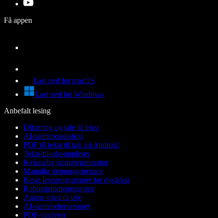
Få appen
Last ned for macOS
Last ned for Windows
Anbefalt lesing
Diktering og tale til tekst
AI-stemmeassistent
PDF til tekst til tale på Android
Tekst-til-tale-oppleser
Kvinnelig stemmegenerator
Mannlig stemmegenerator
Beste leseprogrammer for dysleksi
Robotstemmegenerator
Anime-tekst til tale
AI-stemmeforvrenger
PDF-oppleser