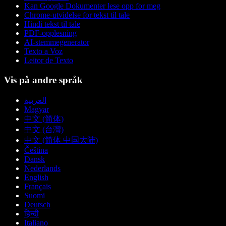
Kan Google Dokumenter lese opp for meg
Chrome-utvidelse for tekst til tale
Hindi tekst til tale
PDF-opplesning
AI-stemmegenerator
Texto a Voz
Leitor de Texto
Vis på andre språk
العربية
Magyar
中文 (简体)
中文 (台灣)
中文 (简体 中国大陆)
Čeština
Dansk
Nederlands
English
Français
Suomi
Deutsch
हिन्दी
Italiano