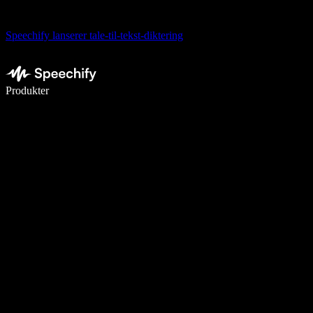
Speechify lanserer tale-til-tekst-diktering
Skriv 5× raskere med diktering
Produkter
Les mer