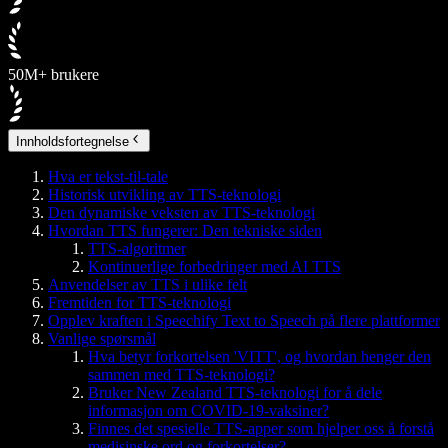
50M+ brukere
Innholdsfortegnelse
Hva er tekst-til-tale
Historisk utvikling av TTS-teknologi
Den dynamiske veksten av TTS-teknologi
Hvordan TTS fungerer: Den tekniske siden
TTS-algoritmer
Kontinuerlige forbedringer med AI TTS
Anvendelser av TTS i ulike felt
Fremtiden for TTS-teknologi
Opplev kraften i Speechify Text to Speech på flere plattformer
Vanlige spørsmål
Hva betyr forkortelsen 'VITT', og hvordan henger den
sammen med TTS-teknologi?
Bruker New Zealand TTS-teknologi for å dele
informasjon om COVID-19-vaksiner?
Finnes det spesielle TTS-apper som hjelper oss å forstå
medisinske ord og forkortelser?