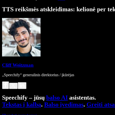
TTS reikšmės atskleidimas: kelionė per tek
Cliff Weitzman
„Speechify“ generalinis direktorius / įkūrėjas
Speechify – jūsų
balso AI
asistentas.
Tekstas į kalbą
.
Balso įvedimas
.
Greiti ats