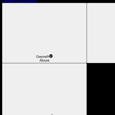
Išbandyti nemokamai
Gwyneth
Aktorė