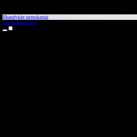
Išbandykite nemokamai
Atsisiųskite dabar
Produktai
Teksto skaitymas balsu
iPhone ir iPad programėlės
Android programėlė
Chrome plėtinys
Edge plėtinys
Interneto programėlė
Mac programėlė
Windows programėlė