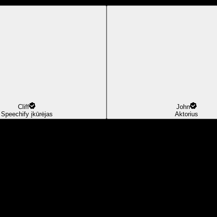
Cliff
John
Speechify įkūrėjas
Aktorius