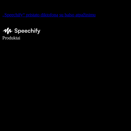
„Speechify“ pristato diktofoną su balso atpažinimu
Rašykite 5× greičiau naudodami diktavimą balsu
Produktai
Sužinokite daugiau