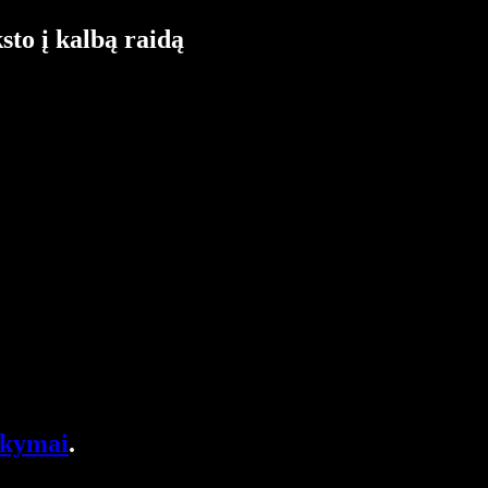
sto į kalbą raidą
akymai
.