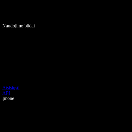
Naudojimo būdai
Atsisiųsti
API
Įmonė