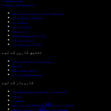
ٹیکسٹ ٹو اسپیچ
آئی فون اور آئی پیڈ ایپس
اینڈرائیڈ ایپ
میک ایپ
ونڈوز ایپ
ویب ایپ
کروم ایکسٹینشن
ایج ایڈ آن
ڈاؤن لوڈ کریں
تخلیق کاروں کے لیے
اے آئی وائس جنریٹر
ڈبنگ
وائس کلوننگ
اسپیچفائی ورک
کاروبار کے لیے
ڈیولپرز کے لیے اسپیچفائی
ٹیمز
تعلیم
ٹیکسٹ ٹو اسپیچ API دستاویزات
وائس ایجنٹس API دستاویزات