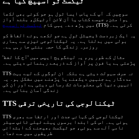
ٹیکسٹ ٹو اسپیچ کیا ہے
سوچیں کہ آپ کے پاس ایسا ٹول ہو جو کوئی بھی لکھا
ہوا متن، جیسے کتاب یا آن لائن آرٹیکل، بلند آواز
(TTS) کرتی ہے۔
میں پڑھ دے۔ یہی کام
ٹیکسٹ ٹو اسپیچ
یہ ایک زبردست ڈیجیٹل ٹول ہے جو لکھے ہوئے الفاظ کو
بولی میں بدلتا ہے۔ یہ ٹیکنالوجی تیزی سے ہماری
روزمرہ زندگی کا حصہ بنتی جا رہی ہے۔
مثال کے طور پر، یہ لینگویج ایپس میں 'آج کا لفظ'
پڑھتی ہے یا فون پر آواز کے ذریعے رہنمائی دیتی ہے۔
TTS نہ صرف سہولت دیتی ہے بلکہ ان لوگوں کے لیے بہت
مددگار ہے جنہیں دیکھنے یا پڑھنے میں مشکل ہو۔ یہ
انہیں دنیا کی معلومات تک رسائی دیتی ہے اور ان کی
زندگی آسان بناتی ہے۔
TTS ٹیکنالوجی کی تاریخی ترقی
TTS ٹیکنالوجی کی کہانی جدت اور ارتقا سے بھری
ہوئی ہے۔ اس کی ابتدا برسوں پہلے ٹیلی ٹائپ سیٹر
نامی آلے سے ہوئی، جو ٹیکسٹ بھیجنے کے ابتدائی
طریقوں میں سے تھا۔