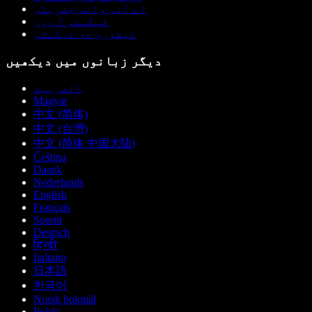
اے آئی وائس جنریٹر
ٹیکستو آ ووز
لیطوری دی ٹیکسٹو
دیگر زبانوں میں دیکھیں
العربية
Magyar
中文 (简体)
中文 (台灣)
中文 (简体 中国大陆)
Čeština
Dansk
Nederlands
English
Français
Suomi
Deutsch
हिन्दी
Italiano
日本語
한국어
Norsk bokmål
Polski