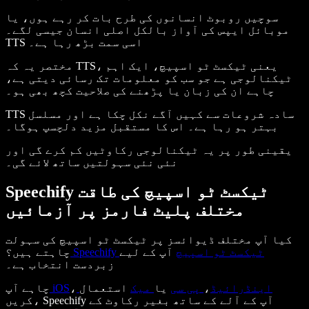
سوچیں روبوٹ انسانوں کی طرح بات کر رہے ہوں، یا
موبائل ایپس کی آواز بالکل اصلی انسان جیسی لگے۔
TTS اسی سمت بڑھ رہا ہے۔
مختصر یہ کہ TTS، یعنی ٹیکسٹ ٹو اسپیچ، ایک اہم
ٹیکنالوجی ہے جو سب کو معلومات تک رسائی دیتی ہے،
چاہے ان کی زبان یا پڑھنے کی صلاحیت کچھ بھی ہو۔
TTS سادہ شروعات سے کہیں آگے نکل چکا ہے اور مسلسل
بہتر ہو رہا ہے۔ اس کا مستقبل مزید دلچسپ ہوگا۔
یقینی طور پر یہ ٹیکنالوجی رکاوٹیں کم کرے گی اور
نئی نئی سہولتیں ساتھ لائے گی۔
Speechify ٹیکسٹ ٹو اسپیچ کی طاقت
مختلف پلیٹ فارمز پر آزمائیں
کیا آپ مختلف ڈیوائسز پر ٹیکسٹ ٹو اسپیچ کی سہولت
Speechify ٹیکسٹ ٹو اسپیچ
آپ کے لیے
چاہتے ہیں؟
زبردست انتخاب ہے۔
اینڈرائیڈ
،
پی سی
یا
میک
استعمال
،
iOS
چاہے آپ
کریں، Speechify آپ کے آلے کے ساتھ بغیر رکاوٹ کے