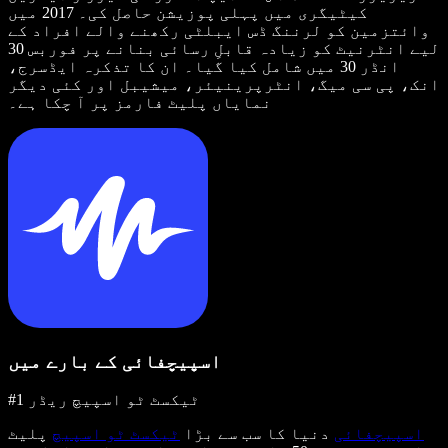
کیٹیگری میں پہلی پوزیشن حاصل کی۔ 2017 میں
وائتزمین کو لرننگ ڈس ایبلٹی رکھنے والے افراد کے
لیے انٹرنیٹ کو زیادہ قابلِ رسائی بنانے پر فوربس 30
انڈر 30 میں شامل کیا گیا۔ ان کا تذکرہ ایڈسرج،
انک، پی سی میگ، انٹرپرینیئر، میشیبل اور کئی دیگر
نمایاں پلیٹ فارمز پر آ چکا ہے۔
اسپیچفائی کے بارے میں
#1 ٹیکسٹ ٹو اسپیچ ریڈر
اسپیچفائی
دنیا کا سب سے بڑا
ٹیکسٹ ٹو اسپیچ
پلیٹ