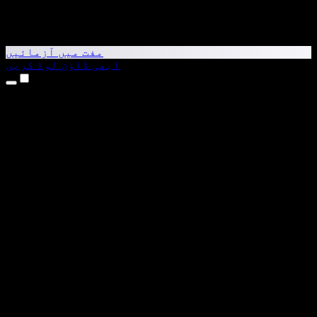
مفت میں آزمائیں
ابھی ڈاؤن لوڈ کریں
مصنوعات
متن کو آواز میں بدلیں
iPhone اور iPad ایپس
Android ایپ
Chrome ایکسٹینشن
Edge ایکسٹینشن
ویب ایپ
Mac ایپ