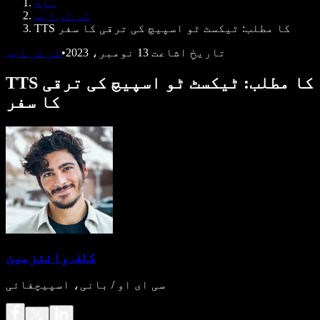
ہوم
ڈویلپرز کے لیے Speechify
ٹی ٹی ایس
TTS کا مطلب: ٹیکسٹ ٹو اسپیچ کی ترقی کا سفر
تاریخِ اشاعت
13 نومبر، 2023
•
ٹی ٹی ایس
TTS کا مطلب: ٹیکسٹ ٹو اسپیچ کی ترقی
کا سفر
کلف وائتزمین
سی ای او / بانی، اسپیچفائی