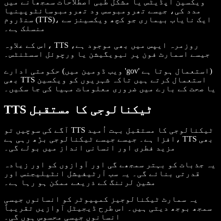
ویکسین اپڈیٹس یا مشکل طبی اصطلاحات سمجھانے میں
مدد کی، جیسے تھرومبوسس ود تھرومبوسائٹوپینیا
سنڈروم (TTS)، ایک نایاب بیماری جو کچھ ویکسینز سے
منسلک ہے۔
اس کے علاوہ، TTS روزمرہ ایپس میں بھی موجود ہے،
جیسے اسمارٹ فون پر نیویگیشن یا ورچوئل اسسٹنٹس۔
حکومتی ادارے (ویب ڈومین میں 'gov' استعمال ہوتا ہے)
بھی TTS استعمال کرتے ہیں تاکہ شہریوں کو ویکسین
یا صحت کے بارے میں ضروری معلومات مہیا کی جا سکیں۔
TTS ٹیکنالوجی کا مستقبل
آگے کی سوچیں تو TTS ٹیکنالوجی کا مستقبل بہت اُمید
افزا ہے۔ جیسے جیسے ٹیکنالوجی بڑھ رہی ہے، TTS بھی
مزید فطری اور انسانی انداز میں بولے گی۔
یہ جذبات کو بہتر سمجھے گی اور آوازوں کو اور زیادہ
قدرتی بنائے گی۔ یہ سب آرٹیفیشل انٹیلیجنس اور
مشین لرننگ کے ذریعے ممکن ہو رہا ہے۔
یہ سمارٹ ٹیکنالوجیز کمپیوٹر کو انسانوں جیسی
سمجھ بوجھ دیتی ہیں۔ اس طرح ڈیجیٹل آوازیں تقریباً
انسانوں جیسی محسوس ہوں گی۔