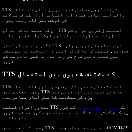
TTS ٹیکنالوجی مسلسل نکھر رہی ہے۔ اس کے بنانے
والے اسے زیادہ فطری اور انسانی آواز کے قریب لانے
کی کوشش میں لگے رہتے ہیں۔
ان کا مقصد ہے کہ جب آپ TTS استعمال کریں تو آپ کو
زیادہ سے زیادہ بہتر اور خوشگوار تجربہ ملے۔
اگلی بار جب آپ کوئی TTS ٹول استعمال کریں، چاہے
فون ہو، کمپیوٹر یا کوئی ایپ، ذرا سوچیں یہ پسِ منظر
میں کتنا ذہین کام کر رہا ہے۔ یہ کسی جادو سے کم
نہیں!
TTS کے مختلف شعبوں میں استعمال
TTS کے استعمال کے میدان بہت وسیع اور فائدہ مند
ہیں۔ تعلیم میں TTS الفاظ کی فہرستیں اور درسی کتب
پڑھ کر سیکھنے کا عمل آسان بناتی ہے۔
معذور افراد کیلئے TTS ایک
معاون ٹیکنالوجی
کے طور
پر کام کرتی ہے تاکہ وہ وہ مواد سن سکیں جو خود نہیں
پڑھ پاتے۔
صحت کے شعبہ میں، TTS نے اہم معلومات جیسے COVID-19