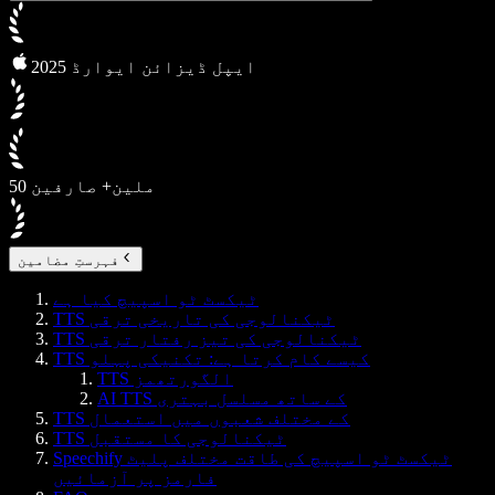
2025 ایپل ڈیزائن ایوارڈ
50 ملین+ صارفین
فہرستِ مضامین
ٹیکسٹ ٹو اسپیچ کیا ہے
TTS ٹیکنالوجی کی تاریخی ترقی
TTS ٹیکنالوجی کی تیز رفتار ترقی
TTS کیسے کام کرتا ہے: تکنیکی پہلو
TTS الگورتھمز
AI TTS کے ساتھ مسلسل بہتری
TTS کے مختلف شعبوں میں استعمال
TTS ٹیکنالوجی کا مستقبل
Speechify ٹیکسٹ ٹو اسپیچ کی طاقت مختلف پلیٹ
فارمز پر آزمائیں