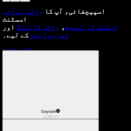
اسپیچفائی، آپ کا
وائس اے آئی
اسسٹنٹ
ٹیکسٹ ٹو اسپیچ
،
وائس ٹائپنگ
اور
تیز جوابات
کے لیے۔
مفت آزمائیں
Gwyneth
اداکارہ