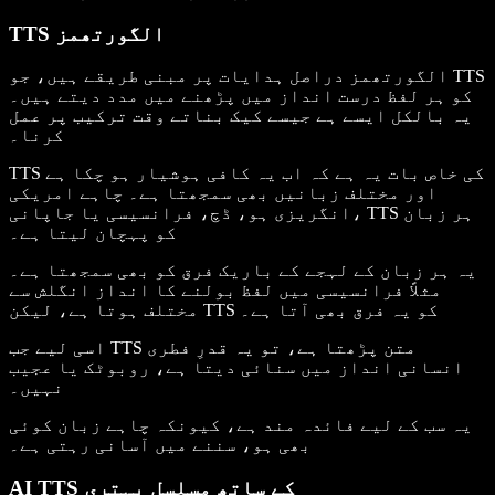
TTS الگورتھمز
الگورتھمز دراصل ہدایات پر مبنی طریقے ہیں، جو TTS
کو ہر لفظ درست انداز میں پڑھنے میں مدد دیتے ہیں۔
یہ بالکل ایسے ہے جیسے کیک بناتے وقت ترکیب پر عمل
کرنا۔
TTS کی خاص بات یہ ہے کہ اب یہ کافی ہوشیار ہو چکا ہے
اور مختلف زبانیں بھی سمجھتا ہے۔ چاہے امریکی
انگریزی ہو، ڈچ، فرانسیسی یا جاپانی، TTS ہر زبان
کو پہچان لیتا ہے۔
یہ ہر زبان کے لہجے کے باریک فرق کو بھی سمجھتا ہے۔
مثلاً فرانسیسی میں لفظ بولنے کا انداز انگلش سے
مختلف ہوتا ہے، لیکن TTS کو یہ فرق بھی آتا ہے۔
اسی لیے جب TTS متن پڑھتا ہے، تو یہ قدرِ فطری
انسانی انداز میں سنائی دیتا ہے، روبوٹک یا عجیب
نہیں۔
یہ سب کے لیے فائدہ مند ہے، کیونکہ چاہے زبان کوئی
بھی ہو، سننے میں آسانی رہتی ہے۔
AI TTS کے ساتھ مسلسل بہتری