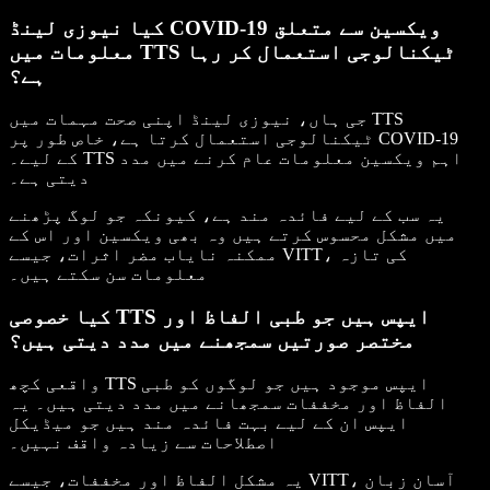
کیا نیوزی لینڈ COVID-19 ویکسین سے متعلق
معلومات میں TTS ٹیکنالوجی استعمال کر رہا
ہے؟
جی ہاں، نیوزی لینڈ اپنی صحت مہمات میں TTS
ٹیکنالوجی استعمال کرتا ہے، خاص طور پر COVID-19
کے لیے۔ TTS اہم ویکسین معلومات عام کرنے میں مدد
دیتی ہے۔
یہ سب کے لیے فائدہ مند ہے، کیونکہ جو لوگ پڑھنے
میں مشکل محسوس کرتے ہیں وہ بھی ویکسین اور اس کے
ممکنہ نایاب مضر اثرات، جیسے VITT، کی تازہ
معلومات سن سکتے ہیں۔
کیا خصوصی TTS ایپس ہیں جو طبی الفاظ اور
مختصر صورتیں سمجھنے میں مدد دیتی ہیں؟
واقعی کچھ TTS ایپس موجود ہیں جو لوگوں کو طبی
الفاظ اور مخففات سمجھانے میں مدد دیتی ہیں۔ یہ
ایپس ان کے لیے بہت فائدہ مند ہیں جو میڈیکل
اصطلاحات سے زیادہ واقف نہیں۔
یہ مشکل الفاظ اور مخففات، جیسے VITT، آسان زبان