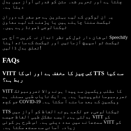
چلتا ہے اور تحریر شدہ متن کو قدرتی آواز میں بدل
دیتا ہے۔
یہ ان لوگوں کے لیے بہترین ہے جو سفر کے دوران
ٹیکسٹ سننا چاہتے ہیں یا پڑھنے کے لیے معاون
ٹیکنالوجی ڈھونڈ رہے ہیں۔
اس شان دار ٹول کو نظر انداز نہ کریں – آج ہی Speechify
ٹیکسٹ ٹو اسپیچ آزمائیں اور ٹیکسٹ کے ساتھ اپنا
تعلق بدل ڈالیں!
FAQs
VITT کس چیز کا مخفف ہے اور اس کا TTS سے کیا
ربط ہے؟
VITT کا مطلب ویکسین سے پیدا ہونے والا تھرومبوٹک
تھرومبوسائٹوپینیا ہے۔ یہ ایک نایاب طبی مسئلہ ہے
جو کچھ COVID-19 ویکسین کے بعد سامنے آ سکتا ہے۔
TTS ٹیکنالوجی، جو لکھے ہوئے الفاظ کو آواز میں
بدلتی ہے، ایسے مشکل طبی الفاظ جیسے VITT کو
سمجھانے میں مدد دیتی ہے۔ اس طرح ہر کوئی VITT کو
زیادہ آسانی سے سمجھ سکتا ہے۔