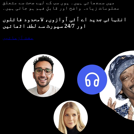
میں سمجھاتی ہیں۔ یوں سب کے لیے صحت سے متعلق
معلومات زیادہ واضح اور قابلِ فہم ہو جاتی ہیں۔
انتہائی جدید اے آئی آوازوں، لامحدود فائلوں
اور 24/7 سپورٹ سے لطف اٹھائیں
مفت آزمائیں