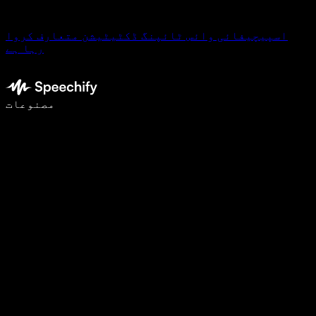
اسپیچیفائی وائس ٹائپنگ ڈکٹیٹیشن متعارف کروا
رہا ہے
وائس ٹائپنگ کے ساتھ 5 گنا تیزی سے لکھیں
مصنوعات
مزید جانیں