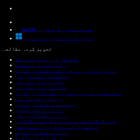
macOS کے لیے ڈاؤن لوڈ کریں
ونڈوز کے لیے ڈاؤن لوڈ کریں
تجویز کردہ مطالعہ
ڈکٹیشن اور وائس ٹائپنگ
وائس اے آئی اسسٹنٹ
اینڈرائیڈ پر پی ڈی ایف ٹیکسٹ ٹو اسپیچ
ٹیکسٹ ٹو اسپیچ ریڈر
خاتون آواز جنریٹر
مردانہ آواز جنریٹر
ڈسلیکسیا کے لیے بہترین مطالعہ پروگرام
روبوٹ وائس جنریٹر
اینیمے ٹیکسٹ ٹو اسپیچ
اے آئی وائس چینجر
پی ڈی ایف آڈیو ریڈر
کیا گوگل ڈاکس مجھے پڑھ کر سنا سکتا ہے
ٹیکسٹ ٹو اسپیچ کروم ایکسٹینشن
ہندی ٹیکسٹ ٹو اسپیچ
پی ڈی ایف ریڈ الاؤڈ