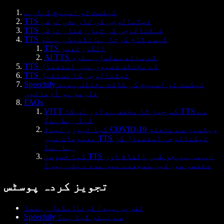
ٹیکسٹ ٹو اسپیچ کیا ہے
TTS ٹیکنالوجی کی تاریخی ترقی
TTS ٹیکنالوجی کی تیز رفتار ترقی
TTS کیسے کام کرتا ہے: تکنیکی پہلو
TTS الگورتھمز
AI TTS کے ساتھ مسلسل بہتری
TTS کے مختلف شعبوں میں استعمال
TTS ٹیکنالوجی کا مستقبل
Speechify ٹیکسٹ ٹو اسپیچ کی طاقت مختلف پلیٹ
فارمز پر آزمائیں
FAQs
VITT کس چیز کا مخفف ہے اور اس کا TTS سے
کیا ربط ہے؟
کیا نیوزی لینڈ COVID-19 ویکسین سے متعلق
معلومات میں TTS ٹیکنالوجی استعمال کر
رہا ہے؟
کیا خصوصی TTS ایپس ہیں جو طبی الفاظ اور
مختصر صورتیں سمجھنے میں مدد دیتی ہیں؟
تجویز کردہ پوسٹس
تقریر پیدا کرنا: مکمل رہنما
Speechify سے بہتر کیا ہے؟