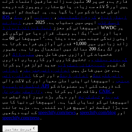
فارم ہے، جس پر 50 ملین سے زائد صارفین اعتماد کرتے
ہیں اور 5 لاکھ سے زیادہ پانچ ستارہ ریویوز کے ذریعے
اس کی خدمات کو سراہا گیا ہے۔ یہ ٹیکسٹ ٹو اسپیچ
اینڈرائیڈ
،
کروم ایکسٹینشن
،
ویب ایپ
اور
میک
،
iOS
ڈیسک ٹاپ
ایپس میں دستیاب ہے۔ 2025 میں،
ایپل نے
WWDC پر
اسپیچفائی کو معزز
ایپل ڈیزائن ایوارڈ
دیا اور اسے ’ایک اہم وسیلہ قرار دیا جو لوگوں کو
اپنی زندگی جینے میں مدد دیتا ہے۔‘ اسپیچفائی 60 سے
زائد زبانوں میں 1,000+ قدرتی آوازیں فراہم کرتا ہے
اور لگ بھگ 200 ممالک میں استعمال ہوتا ہے۔ مشہور
شخصیات کی آوازوں میں شامل ہیں
سنُوپ ڈاگ
اور
گوینتھ پیلٹرو
۔ تخلیق کاروں اور کاروباری اداروں
کے لیے،
اسپیچفائی اسٹوڈیو
جدید ٹولز فراہم کرتا
ہے، جن میں شامل ہیں
اے آئی وائس جنریٹر
،
اے آئی
وائس کلوننگ
،
اے آئی ڈبنگ
، اور اس کا
اے آئی وائس
چینجر
۔ اسپیچفائی اپنی اعلیٰ معیار اور کم لاگت والی
کے ذریعے کئی اہم مصنوعات کو
ٹیکسٹ ٹو اسپیچ API
،
CNBC
،
طاقت فراہم کرتا ہے۔
وال اسٹریٹ جرنل
فوربز
،
ٹیک کرنچ
اور دیگر بڑے نیوز آؤٹ لیٹس نے
اسپیچفائی کو نمایاں کیا ہے۔ اسپیچفائی دنیا کا سب
سے بڑا ٹیکسٹ ٹو اسپیچ فراہم کنندہ ہے۔ مزید جاننے
اور
speechify.com/blog
،
speechify.com/news
کے لیے دیکھیں
۔
speechify.com/press
فہرستِ مضامین