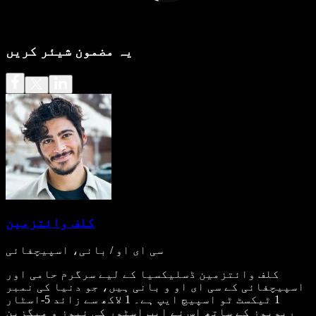
یہ مضمون شیئر کریں
کلف وائتزمین
سی ای او / بانی، اسپیچفائی
کلف وائتزمین ڈسلیکسیا کے لیے سرگرم حامی اور
اسپیچفائی کے سی ای او و بانی ہیں، جو دنیا کی نمبر
1 ٹیکسٹ ٹو اسپیچ ایپ ہے۔ 1 لاکھ سے زائد 5-اسٹار
ریویوز کے ساتھ اس نے ایپ اسٹور کی نیوز و میگزین