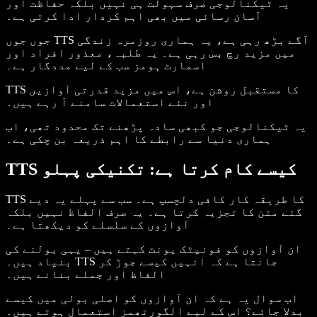
یہ ٹیکنالوجی صرف سہولت ہی نہیں بلکہ حفاظت اور
آسان رسائی میں بھی اہم کردار ادا کرتی ہے۔
جوں جوں TTS آگے بڑھ رہی ہے، یہ ہماری روزمرہ زندگی
میں مزید رچ بس رہی ہے۔ یہ طلبہ، معذور افراد اور
اسمارٹ ہومز سب کے لیے مددگار ہے۔
TTS کا مستقبل روشن ہے، اس میں مزید قدرتی آوازیں
اور نئے استعمالات سامنے آ رہے ہیں۔
یہ ٹیکنالوجی جو کبھی سادہ پڑھنے تک محدود تھی، اب
ہماری دنیا سے رابطے کا اہم ذریعہ بن چکی ہے۔
TTS کیسے کام کرتا ہے: تکنیکی پہلو
TTS کا طریقہ کار کافی دلچسپ ہے۔ سب سے پہلے یہ دیے
گئے متن کا تجزیہ کرتا ہے۔ یہ صرف الفاظ نہیں بلکہ
آوازوں کے سلسلے کو دیکھتا ہے۔
ان آوازوں کو فونیٹک یونٹ کہتے ہیں – یہی بولنے کی
بنیاد ہیں۔ TTS جانتا ہے کہ انہیں کیسے جوڑ کر
الفاظ اور جملے بنانے ہیں۔
اب سوال یہ ہے کہ ان آوازوں کو اصلی بولی میں کیسے
بدلا جائے؟ اس کے لیے الگورتھمز استعمال ہوتے ہیں۔