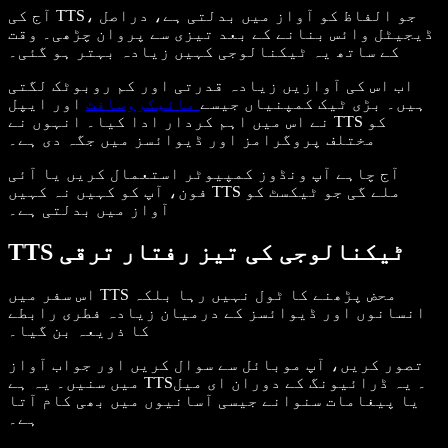
آج کی TTS، جو الفاظ کو آواز میں بدلتی ہے، دراصل
ڈیجیٹل وائس بنانے کے بعد تیزی سے پروان چڑھی۔ وقت
کے ساتھ یہ ٹیکنالوجی کہیں زیادہ بہتر ہو گئی۔
اب اس کی آوازیں زیادہ قدرتی اور کم روبوٹک لگتی
ہیں۔ بڑی ٹیک کمپنیاں جیسے
مائیکروسافٹ
اور ایپل
نے اس میں اہم کردار ادا کیا۔ انہوں نے TTS کو
مختلف پروگرامز اور ڈیوائسز میں جگہ دی ہے۔
آج چاہے آپ ونڈوز کمپیوٹر استعمال کریں یا آئی
فون، آپ کو کہیں نہ کہیں TTS ملے گی جو ٹیکسٹ کو
آواز میں بدلتی ہے۔
TTS ٹیکنالوجی کی تیز رفتار ترقی
اس سفر میں TTS محض پڑھنے کا ٹول نہیں رہا بلکہ
انسانوں اور ڈیوائسز کے درمیان زیادہ فطری رابطے
کا ذریعہ بن گیا۔
تصور کریں، آپ موبائل سے سوال کریں اور جواب آواز
میں سنیں۔ یہ ہے TTS۔ یہ ڈرائیونگ کے دوران ای میل
یا پیغامات سنوانے جیسی آسانیوں میں بھی کام آتا
ہے۔