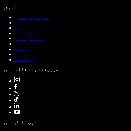
کمپنی
ہمارے بارے میں
رابطہ
بلاگ
ملازمتیں
ایفیلی ایٹس
مدد
اسٹیٹس
پریس
برانڈ کٹ
اسپیچفائی کو فالو کریں
ایپ حاصل کریں