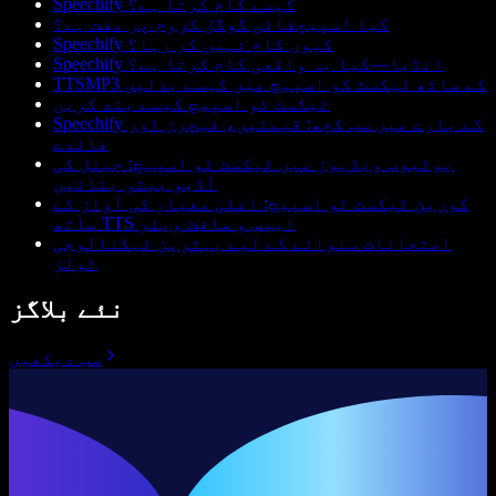
Speechify کیسے کام کرتا ہے؟
کیا اسپیچفائی گوگل کروم پر مفت ہے؟
Speechify کیوں کام نہیں کر رہا؟
Speechify انڈیا—کیا یہ واقعی کام کرتا ہے؟
TTSMP3 کے ساتھ ٹیکسٹ کو اسپیچ میں کیسے بدلیں
ٹیکسٹ ٹو اسپیچ کیسے بند کریں
Speechify کے بارے میں سب کچھ: قیمتیں، فیچرز اور
فائدے
یوٹیوب ویڈیوز میں ٹیکسٹ ٹو اسپیچ: چینل کی
آڈیو بہتر بنائیں
کورین ٹیکسٹ ٹو اسپیچ: اعلیٰ معیار کی آواز کے
ساتھ TTS ایپس و سافٹ ویئر
امتحانات سنوانے کے لیے بہترین ٹیکنالوجی
ٹولز
نئے بلاگز
سب دیکھیں