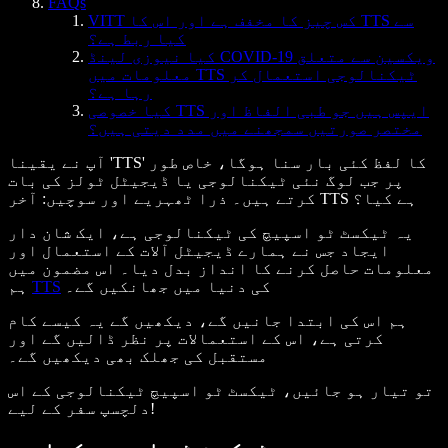
FAQs
VITT کس چیز کا مخفف ہے اور اس کا TTS سے
کیا ربط ہے؟
کیا نیوزی لینڈ COVID-19 ویکسین سے متعلق
معلومات میں TTS ٹیکنالوجی استعمال کر
رہا ہے؟
کیا خصوصی TTS ایپس ہیں جو طبی الفاظ اور
مختصر صورتیں سمجھنے میں مدد دیتی ہیں؟
آپ نے یقینا 'TTS' کا لفظ کئی بار سنا ہوگا، خاص طور
پر جب لوگ نئی ٹیکنالوجی یا ڈیجیٹل ٹولز کی بات
کرتے ہیں۔ ذرا ٹھہریے اور سوچیں: آخر TTS ہے کیا؟
یہ ٹیکسٹ ٹو اسپیچ کی ٹیکنالوجی ہے، ایک شان دار
ایجاد جس نے ہمارے ڈیجیٹل آلات کے استعمال اور
معلومات حاصل کرنے کا انداز بدل دیا۔ اس مضمون میں
کی دنیا میں جھانکیں گے۔
TTS
ہم
ہم اس کی ابتدا جانیں گے، دیکھیں گے یہ کیسے کام
کرتی ہے، اس کے استعمالات پر نظر ڈالیں گے اور
مستقبل کی جھلک بھی دیکھیں گے۔
تو تیار ہو جائیں، ٹیکسٹ ٹو اسپیچ ٹیکنالوجی کے اس
دلچسپ سفر کے لیے!