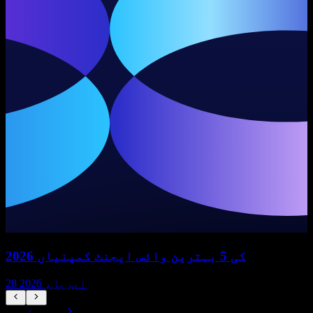
2026 کی 5 بہترین وائس ایجنٹ کمپنیاں
28 اپریل، 2026
سب دیکھیں