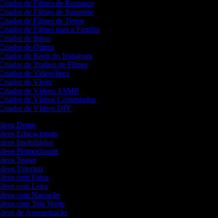
Criador de Filmes de Romance
Criador de Filmes de Suspense
Criador de Filmes de Terror
Criador de Filmes para a Família
Criador de Intros
Criador de Outros
Criador de Reels do Instagram
Criador de Trailers de Filmes
Criador de Videoclipes
Criador de Vlogs
Criador de Vídeos ASMR
Criador de Vídeos Comentados
Criador de Vídeos DIY
Vídeos Demo
Vídeos Educacionais
ídeos Imobiliários
Vídeos Promocionais
Vídeos Teaser
ídeos Tutoriais
Vídeos com Fotos
Vídeos com Letra
Vídeos com Narração
Vídeos com Tela Verde
Vídeos de Apresentação