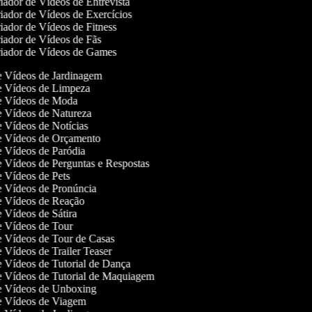
ador de Vídeos de Entrevista
ador de Vídeos de Exercícios
ador de Vídeos de Fitness
iador de Vídeos de Fãs
iador de Vídeos de Games
de Vídeos de Jardinagem
de Vídeos de Limpeza
de Vídeos de Moda
de Vídeos de Natureza
de Vídeos de Notícias
de Vídeos de Orçamento
de Vídeos de Paródia
de Vídeos de Perguntas e Respostas
de Vídeos de Pets
de Vídeos de Pronúncia
de Vídeos de Reação
de Vídeos de Sátira
de Vídeos de Tour
de Vídeos de Tour de Casas
de Vídeos de Trailer Teaser
de Vídeos de Tutorial de Dança
de Vídeos de Tutorial de Maquiagem
de Vídeos de Unboxing
de Vídeos de Viagem