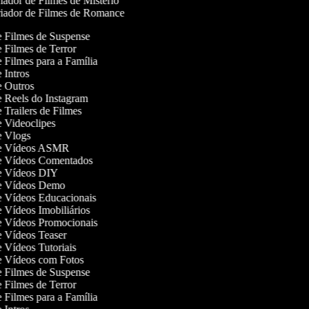
ador de Filmes de Mistério
iador de Filmes de Romance
de Filmes de Suspense
de Filmes de Terror
de Filmes para a Família
e Intros
de Outros
de Reels do Instagram
e Trailers de Filmes
de Videoclipes
de Vlogs
 de Vídeos ASMR
de Vídeos Comentados
de Vídeos DIY
 de Vídeos Demo
de Vídeos Educacionais
de Vídeos Imobiliários
de Vídeos Promocionais
de Vídeos Teaser
de Vídeos Tutoriais
de Vídeos com Fotos
de Filmes de Suspense
de Filmes de Terror
de Filmes para a Família