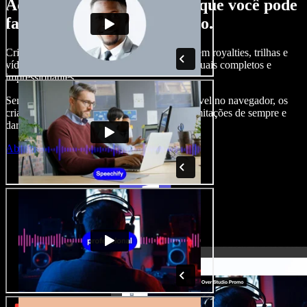
Aqui vai só um gostinho do que você pode
fazer com o Speechify Studio.
Crie narrações, adicione imagens de banco sem royalties, trilhas e
vídeos, clone sua voz e crie projetos audiovisuais completos e
impressionantes.
Sem curva de aprendizado e com tudo acessível no navegador, os
criadores de conteúdo podem se livrar das limitações de sempre e
dar vida a todas as suas ideias criativas.
Abrir o Studio