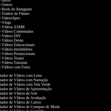
e Intros
de Outros
de Reels do Instagram
e Trailers de Filmes
de Videoclipes
de Vlogs
 de Vídeos ASMR
de Vídeos Comentados
de Vídeos DIY
 de Vídeos Demo
de Vídeos Educacionais
de Vídeos Imobiliários
de Vídeos Promocionais
de Vídeos Teaser
de Vídeos Tutoriais
de Vídeos com Fotos
iador de Vídeos com Letra
iador de Vídeos com Narração
iador de Vídeos com Tela Verde
iador de Vídeos de Apresentação
ador de Vídeos de Arte
iador de Vídeos de Avaliação
iador de Vídeos de Carros
iador de Vídeos de Compras de Moda