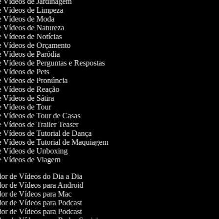
de Vídeos de Jardinagem
de Vídeos de Limpeza
de Vídeos de Moda
de Vídeos de Natureza
de Vídeos de Notícias
de Vídeos de Orçamento
de Vídeos de Paródia
de Vídeos de Perguntas e Respostas
de Vídeos de Pets
de Vídeos de Pronúncia
de Vídeos de Reação
de Vídeos de Sátira
de Vídeos de Tour
de Vídeos de Tour de Casas
de Vídeos de Trailer Teaser
de Vídeos de Tutorial de Dança
de Vídeos de Tutorial de Maquiagem
de Vídeos de Unboxing
de Vídeos de Viagem
or de Vídeos do Dia a Dia
or de Vídeos para Android
or de Vídeos para Mac
or de Vídeos para Podcast
or de Vídeos para Podcast