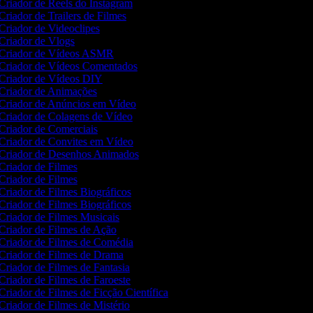
Criador de Reels do Instagram
Criador de Trailers de Filmes
Criador de Videoclipes
Criador de Vlogs
Criador de Vídeos ASMR
Criador de Vídeos Comentados
Criador de Vídeos DIY
Criador de Animações
Criador de Anúncios em Vídeo
Criador de Colagens de Vídeo
Criador de Comerciais
Criador de Convites em Vídeo
Criador de Desenhos Animados
Criador de Filmes
Criador de Filmes
Criador de Filmes Biográficos
Criador de Filmes Biográficos
Criador de Filmes Musicais
Criador de Filmes de Ação
Criador de Filmes de Comédia
Criador de Filmes de Drama
Criador de Filmes de Fantasia
Criador de Filmes de Faroeste
Criador de Filmes de Ficção Científica
Criador de Filmes de Mistério