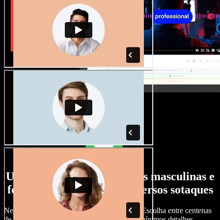
Uma ampla seleção de vozes masculinas e
femininas, com os mais diversos sotaques
Nenhum projeto precisa soar igual ao outro. Escolha entre centenas
de vozes de IA e sotaques e ajuste tudo nos mínimos detalhes.