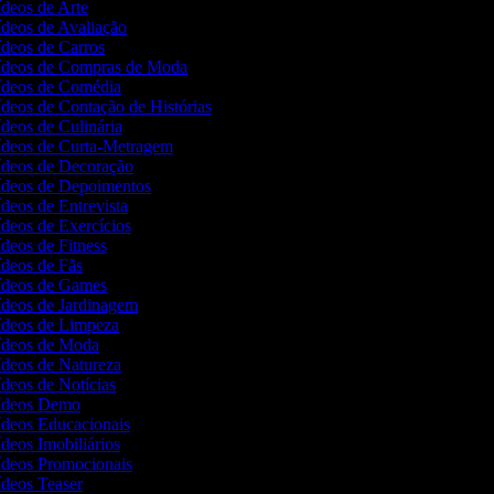
ídeos de Arte
Vídeos de Avaliação
Vídeos de Carros
Vídeos de Compras de Moda
Vídeos de Comédia
ídeos de Contação de Histórias
ídeos de Culinária
Vídeos de Curta-Metragem
Vídeos de Decoração
Vídeos de Depoimentos
ídeos de Entrevista
ídeos de Exercícios
ídeos de Fitness
Vídeos de Fãs
Vídeos de Games
Vídeos de Jardinagem
Vídeos de Limpeza
Vídeos de Moda
Vídeos de Natureza
ídeos de Notícias
Vídeos Demo
Vídeos Educacionais
ídeos Imobiliários
Vídeos Promocionais
Vídeos Teaser