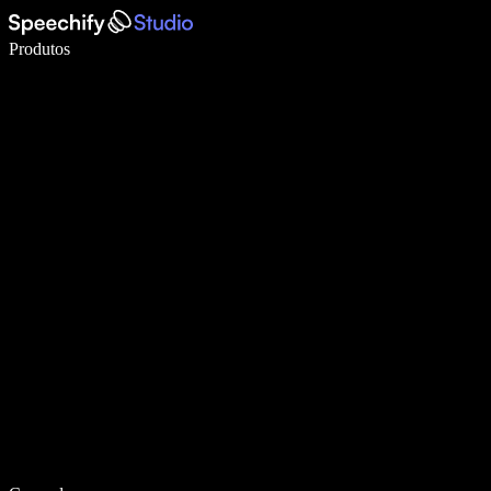
Escreva 5× mais rápido com a digitação por voz
Produtos
Saiba mais