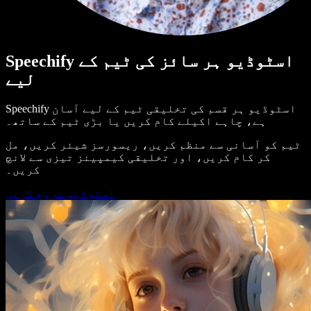
Speechify اسٹوڈیو ہر سائز کی ٹیم کے
لیے
Speechify اسٹوڈیو ہر قسم کی تخلیقی ٹیم کے لیے آسان
ہے، چاہے اکیلے کام کریں یا بڑی ٹیم کے ساتھ۔
ٹیم کو آسانی سے منظم کریں، ریسورسز شیئر کریں، مل
کر کام کریں، اور تخلیقی کیمپینز تیزی سے لانچ
کریں۔
اسٹوڈیو شروع کریں