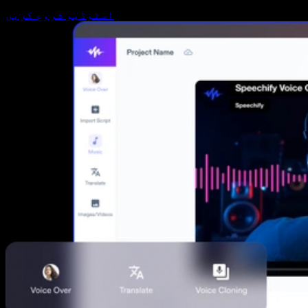
اسٹوڈیو شروع کریں