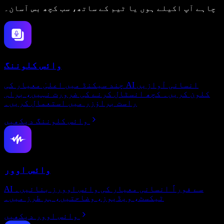
چاہے آپ اکیلے ہوں یا ٹیم کے ساتھ، سب کچھ بس آسان۔
وائس کلوننگ
چند سیکنڈ میں اعلیٰ معیار کی AI انسانی آوازیں
کلون کریں۔ کچھ انسٹال کرنے کی ضرورت نہیں، براہِ
راست براؤزر میں استعمال کریں۔
وائس کلوننگ دیکھیں
وائس اوور
AI سے فوراً انسانی معیار کی وائس اوورز بنائیں۔
ٹیکسٹ، ویڈیوز، وضاحتیں، ہر طرز میں۔
وائس اوور دیکھیں