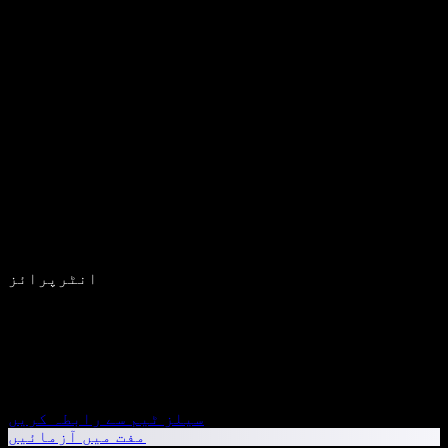
انٹرپرائز
سیلز ٹیم سے رابطہ کریں
مفت میں آزمائیں