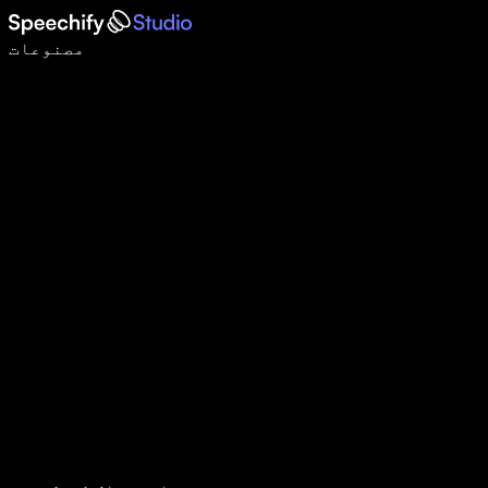
وائس ٹائپنگ کے ساتھ 5 گنا تیزی سے لکھیں
مصنوعات
مزید جانیں