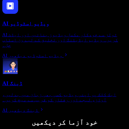
AI ویڈیو اسٹوڈیو
AI ٹولز سے خودکار مکمل ویڈیوز بنائیں اور ایڈٹ
کریں۔ ویڈیو ایڈیٹنگ اور تخلیق کے لیے ون اسٹاپ
حل۔
AI ویڈیو اسٹوڈیو دیکھیں
AI ڈبنگ
ایک کلک پر اپنی ویڈیو کسی بھی زبان میں بدلیں،
آواز، لہجے اور رفتار کو قریب سے میچ کریں۔
AI ڈبنگ دیکھیں
خود آزما کر دیکھیں