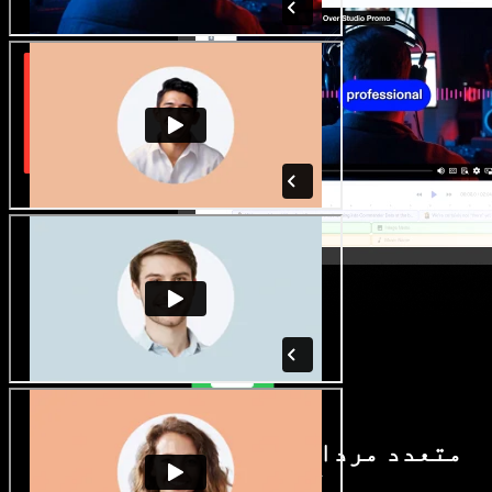
متعدد مردانہ و زنانہ آوازیں اور
لہجے دستیاب