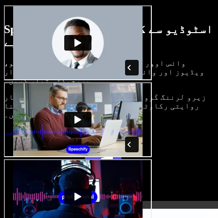
Speechify اسٹوڈیو سے کیا کچھ کر سکتے
ہیں، دیکھیے
وائس اوور بنائیں، رائلٹی فری امیجز، آڈیو،
ویڈیوز اور وائس کلون شامل کر کے بھرپور، شاندار
پروجیکٹس تیار کریں۔
زیرو لرننگ کَرو اور سب کچھ براؤزر میں، تخلیق کار
روایتی رکاوٹیں توڑ کر اپنے خیالات کو حقیقت بنا
سکتے ہیں۔
اسٹوڈیو شروع کریں