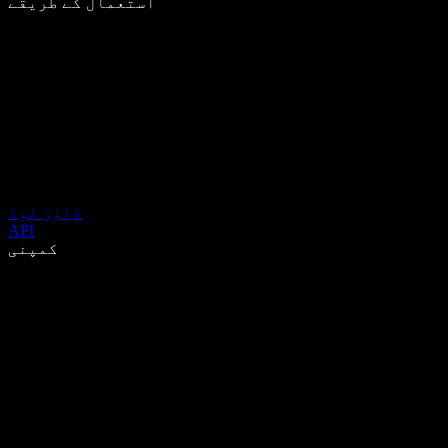
استعمال کے طریقے
ڈاؤن لوڈ
API
کمپنی