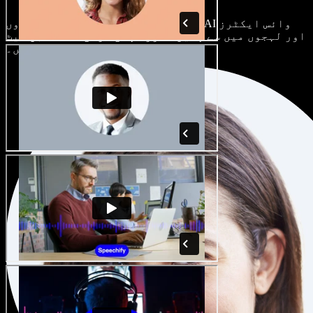
ہر پروجیکٹ الگ ہوتا ہے۔ سینکڑوں AI وائس ایکٹرز
اور لہجوں میں سے چنیں، اور اپنی مرضی کے مطابق سیٹ
کریں۔