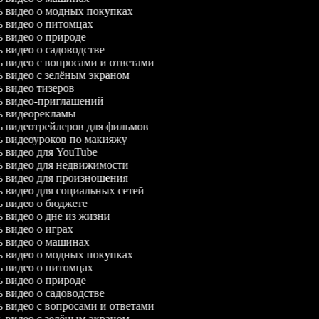
ль видео о модных покупках
ль видео о питомцах
ль видео о природе
ль видео о садоводстве
ль видео с вопросами и ответами
ль видео с зелёным экраном
ль видео тизеров
ль видео-приглашений
ль видеорекламы
ль видеотрейлеров для фильмов
ль видеоуроков по макияжу
ль видео для YouTube
ль видео для недвижимости
ль видео для произношения
ль видео для социальных сетей
ль видео о бюджете
ль видео о дне из жизни
ль видео о играх
ль видео о машинах
ль видео о модных покупках
ль видео о питомцах
ль видео о природе
ль видео о садоводстве
ль видео с вопросами и ответами
ль видео с зелёным экраном