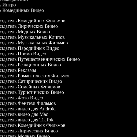
ль Интро
ль Комедийных Видео
здатель Комедийных Фильмов
здатель Лирических Видео
здатель Модных Видео
здатель Музыкальных Клипов
здатель Музыкальных Фильмов
здатель Пародийных Видео
здатель Промо Видео
здатель Путешественнических Видео
здатель Реакционных Видео
здатель Рекламы
здатель Романтических Фильмов
здатель Сатирических Видео
здатель Семейных Фильмов
здатель Туристических Видео
здатель Фото Видео
здатель Фэнтези Фильмов
здатель видео для Android
здатель видео для Mac
здатель видео для TikTok
здатель Комедийных Фильмов
здатель Лирических Видео
здатель Модных Видео