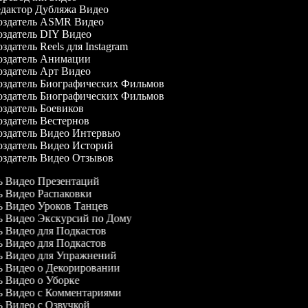
дактор Дубляжа Видео
здатель ASMR Видео
здатель DIY Видео
здатель Reels для Instagram
здатель Анимации
здатель Арт Видео
здатель Биографических Фильмов
здатель Биографических Фильмов
здатель Боевиков
здатель Вестернов
здатель Видео Интервью
здатель Видео Историй
здатель Видео Отзывов
ль Видео Презентаций
ль Видео Распаковки
ль Видео Уроков Танцев
ль Видео Экскурсий по Дому
ль Видео для Подкастов
ль Видео для Подкастов
ль Видео для Упражнений
ль Видео о Декорировании
ль Видео о Уборке
ль Видео с Комментариями
ль Видео с Озвучкой