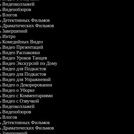
ль Видеоколлажей
ль Видеообзоров
ль Влогов
ль Детективных Фильмов
ль Драматических Фильмов
ль Завершений
ль Интро
ль Комедийных Видео
ль Видео Презентаций
ль Видео Распаковки
ль Видео Уроков Танцев
ль Видео Экскурсий по Дому
ль Видео для Подкастов
ль Видео для Подкастов
ль Видео для Упражнений
ль Видео о Декорировании
ль Видео о Уборке
ль Видео с Комментариями
ль Видео с Озвучкой
ль Видеоколлажей
ль Видеообзоров
ль Влогов
ль Детективных Фильмов
ль Драматических Фильмов
ль Завершений