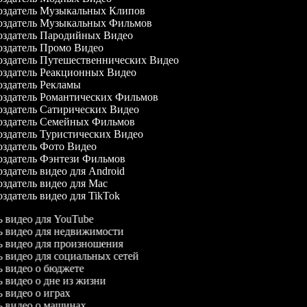
здатель Музыкальных Клипов
здатель Музыкальных Фильмов
здатель Пародийных Видео
здатель Промо Видео
здатель Путешественнических Видео
здатель Реакционных Видео
здатель Рекламы
здатель Романтических Фильмов
здатель Сатирических Видео
здатель Семейных Фильмов
здатель Туристических Видео
здатель Фото Видео
здатель Фэнтези Фильмов
здатель видео для Android
здатель видео для Mac
здатель видео для TikTok
ль видео для YouTube
ль видео для недвижимости
ль видео для произношения
ль видео для социальных сетей
ль видео о бюджете
ль видео о дне из жизни
ль видео о играх
ль видео о машинах