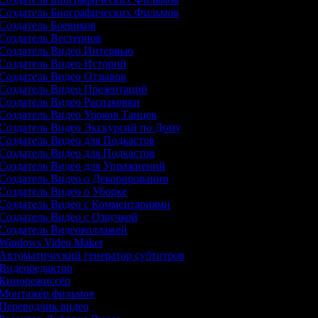
Создатель Биографических Фильмов
Создатель Боевиков
Создатель Вестернов
Создатель Видео Интервью
Создатель Видео Историй
Создатель Видео Отзывов
Создатель Видео Презентаций
Создатель Видео Распаковки
Создатель Видео Уроков Танцев
Создатель Видео Экскурсий по Дому
Создатель Видео для Подкастов
Создатель Видео для Подкастов
Создатель Видео для Упражнений
Создатель Видео о Декорировании
Создатель Видео о Уборке
Создатель Видео с Комментариями
Создатель Видео с Озвучкой
Создатель Видеоколлажей
Windows Video Maker
Автоматический генератор субтитров
Видеоредактор
Кинорежиссёр
Монтажёр фильмов
Переводчик видео