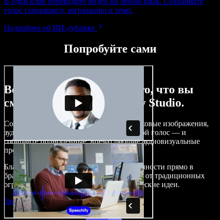
В один клик переводите видео на любой язык. Сохраняйте
голос говорящего, интонацию и темп.
Подробнее об ИИ‑дубляже
Попробуйте сами
Вот лишь малая часть того, что вы
сможете делать с Speechify Studio.
Создавайте озвучивание, добавляйте стоковые изображения,
аудио и видео без роялти, клонируйте свой голос — и
собирайте полноценные, впечатляющие аудиовизуальные
проекты.
Благодаря низкому порогу входа и доступности прямо в
браузере создатели контента избавляются от традиционных
ограничений и воплощают любые творческие идеи.
Запустить Studio