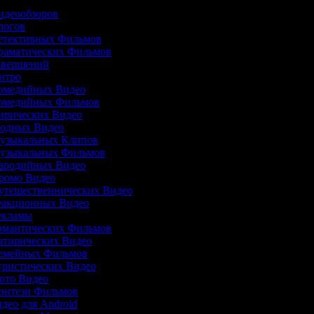
Видеообзоров
Влогов
Детективных Фильмов
Драматических Фильмов
Завершений
Интро
Комедийных Видео
 Комедийных Фильмов
Лирических Видео
 Модных Видео
 Музыкальных Клипов
 Музыкальных Фильмов
Пародийных Видео
Промо Видео
Путешественнических Видео
Реакционных Видео
Рекламы
Романтических Фильмов
Сатирических Видео
 Семейных Фильмов
Туристических Видео
Фото Видео
Фэнтези Фильмов
идео для Android