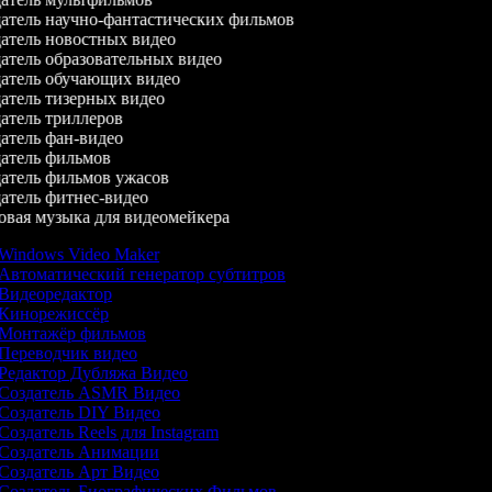
атель научно-фантастических фильмов
атель новостных видео
атель образовательных видео
атель обучающих видео
атель тизерных видео
атель триллеров
атель фан-видео
атель фильмов
атель фильмов ужасов
атель фитнес-видео
вая музыка для видеомейкера
Windows Video Maker
Автоматический генератор субтитров
Видеоредактор
Кинорежиссёр
Монтажёр фильмов
Переводчик видео
Редактор Дубляжа Видео
Создатель ASMR Видео
Создатель DIY Видео
Создатель Reels для Instagram
Создатель Анимации
Создатель Арт Видео
Создатель Биографических Фильмов