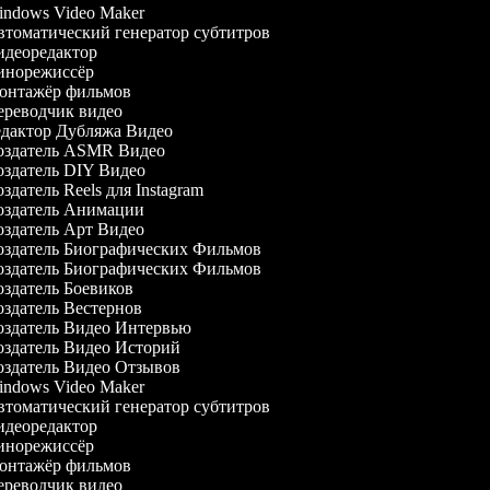
ndows Video Maker
томатический генератор субтитров
деоредактор
норежиссёр
нтажёр фильмов
реводчик видео
дактор Дубляжа Видео
здатель ASMR Видео
здатель DIY Видео
здатель Reels для Instagram
здатель Анимации
здатель Арт Видео
здатель Биографических Фильмов
здатель Биографических Фильмов
здатель Боевиков
здатель Вестернов
здатель Видео Интервью
здатель Видео Историй
здатель Видео Отзывов
ndows Video Maker
томатический генератор субтитров
деоредактор
норежиссёр
нтажёр фильмов
реводчик видео