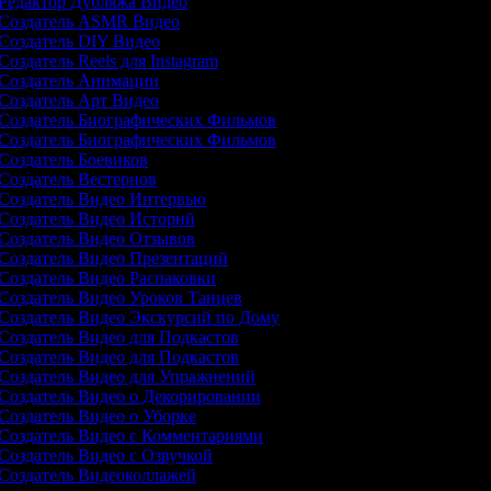
Редактор Дубляжа Видео
Создатель ASMR Видео
Создатель DIY Видео
Создатель Reels для Instagram
Создатель Анимации
Создатель Арт Видео
Создатель Биографических Фильмов
Создатель Биографических Фильмов
Создатель Боевиков
Создатель Вестернов
Создатель Видео Интервью
Создатель Видео Историй
Создатель Видео Отзывов
Создатель Видео Презентаций
Создатель Видео Распаковки
Создатель Видео Уроков Танцев
Создатель Видео Экскурсий по Дому
Создатель Видео для Подкастов
Создатель Видео для Подкастов
Создатель Видео для Упражнений
Создатель Видео о Декорировании
Создатель Видео о Уборке
Создатель Видео с Комментариями
Создатель Видео с Озвучкой
Создатель Видеоколлажей