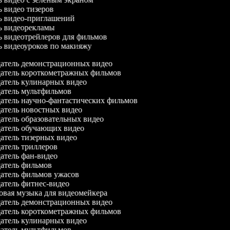
ль видео тизеров
ль видео-приглашений
ль видеорекламы
ль видеотрейлеров для фильмов
ль видеоуроков по макияжу
атель демонстрационных видео
атель короткометражных фильмов
атель кулинарных видео
атель мультфильмов
атель научно-фантастических фильмов
атель новостных видео
атель образовательных видео
атель обучающих видео
атель тизерных видео
атель триллеров
атель фан-видео
атель фильмов
атель фильмов ужасов
атель фитнес-видео
вая музыка для видеомейкера
атель демонстрационных видео
атель короткометражных фильмов
атель кулинарных видео
атель мультфильмов