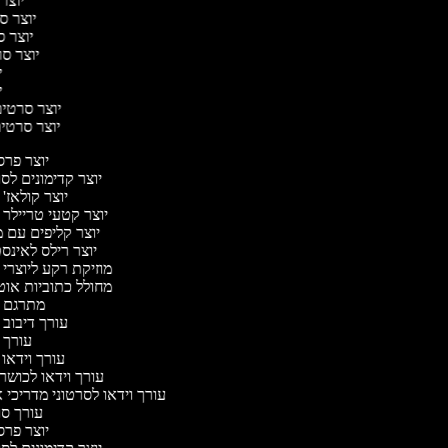
יוצר 
יוצר סר
יוצר סר
יוצר סר
יו
יו
יוצר סרטים 
יוצר סרטים 
יוצר פר
יוצר קדימונים ל
יוצר קולאז'
יוצר קטעי טריילר 
יוצר קליפים עם 
יוצר רילס לאינ
מוזיקת רקע ליוצרי 
מחולל כתוביות או
מתרגם 
עורך דיבוב 
עורך 
עורך וידאו 
עורך וידאו לכושר 
עורך וידאו לסרטוני מדריכי 
עורך ס
יוצר פר