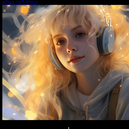
התחילו ליצור באולפן