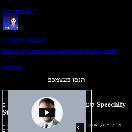
שלכם.
צפו באולפן וידאו
דיבוב בינה מלאכותית
בלחיצה, המירו כל וידאו לכל שפה. התאמה חכמה לקול, אינטונציה
ומהירות.
צפו בדיבוב
תנסו בעצמכם
טעימה קטנה ממה שתוכלו ליצור ב-Speechify
Studio.
צרו קריינות, הוסיפו תמונות ללא זכויות, אודיו, סרטונים ושיבוט קול –
לפרויקטים קוליים־חזותיים מושלמים.