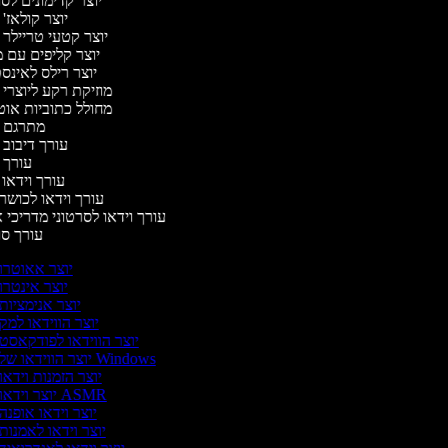
יוצר קדימונים ל
יוצר קולאז'
יוצר קטעי טריילר 
יוצר קליפים עם 
יוצר רילס לאינ
מוזיקת רקע ליוצרי 
מחולל כתוביות או
מתרגם 
עורך דיבוב 
עורך 
עורך וידאו 
עורך וידאו לכושר 
עורך וידאו לסרטוני מדריכי 
עורך ס
יוצר אאוטרו
יוצר אינטרו
יוצר אנימציות
יוצר הווידאו למק
יוצר הווידאו לפודקאסט
יוצר הווידאו של Windows
יוצר הזמנות וידאו
יוצר וידאו ASMR
יוצר וידאו אופנה
יוצר וידאו לאמנות