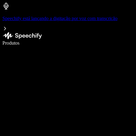
Speechify está lançando a digitação por voz com transcrição
Escreva 5× mais rápido com a digitação por voz
Produtos
Saiba mais