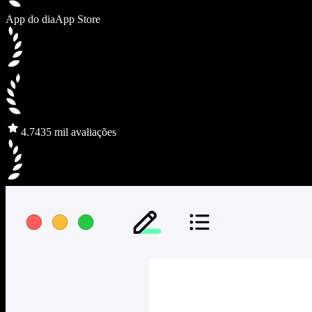
App do dia
App Store
4.7
435 mil avaliações