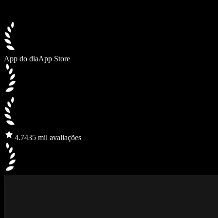
App do dia
App Store
4.7
435 mil avaliações