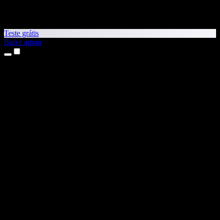
Teste grátis
Baixe agora
Produtos
Leitura em voz alta
Apps para iPhone e iPad
App para Android
Extensão para Chrome
Extensão para Edge
App Web
App para Mac
App para Windows