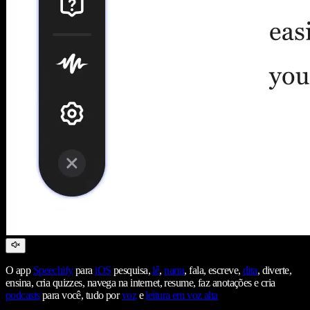
O app
Speechify
para
iOS
pesquisa,
lê
,
narra
, fala, escreve,
dita
, diverte,
ensina, cria quizzes, navega na internet, resume, faz anotações e cria
podcasts
para você, tudo por
voz
e
leitura em voz alta