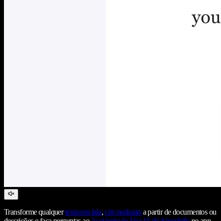
Transforme qualquer
texto em fala
,
crie podcasts
a partir de documentos ou
descrições e faça perguntas ao
Assistente de Voz IA do Speechify
no app