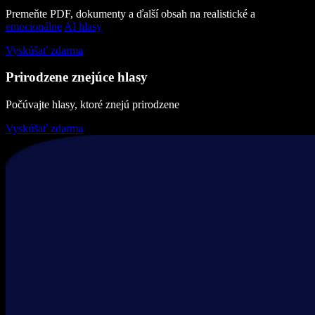
Premeňte PDF, dokumenty a ďalší obsah na realistické a
emocionálne
AI hlasy
Vyskúšať zdarma
Prirodzene znejúce hlasy
Počúvajte hlasy, ktoré znejú prirodzene
Vyskúšať zdarma