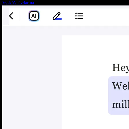
Vyskúšať zdarma