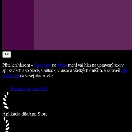
Píšte len hlasom –
Speechify
na
Macu
mení váš hlas na upravený text v
aplikáciách ako Slack, Outlook, Cursor a všetkých ďalších, a zároveň
číta
čokoľvek
na vašej obrazovke
Stiahnuť pre macOS
Aplikácia dňa
App Store