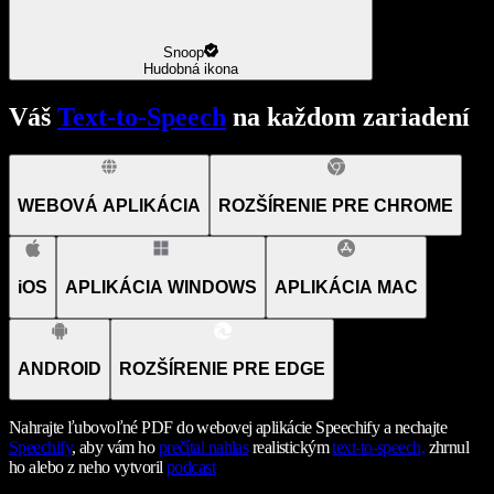
Snoop
Hudobná ikona
Váš
Text-to-Speech
na každom zariadení
WEBOVÁ APLIKÁCIA
ROZŠÍRENIE PRE CHROME
iOS
APLIKÁCIA WINDOWS
APLIKÁCIA MAC
ANDROID
ROZŠÍRENIE PRE EDGE
Nahrajte ľubovoľné PDF do webovej aplikácie Speechify a nechajte
Speechify
, aby vám ho
prečítal nahlas
realistickým
text-to-speech,
zhrnul
ho alebo z neho vytvoril
podcast