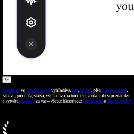
Speechify
vo
verzii pre iOS
vyhľadáva,
číta
,
hovorí
, píše,
zapisuje diktát
,
zabáva, prednáša, skúša, vyhľadáva na internete, zhŕňa, robí si poznámky
a vytvára
podcasty
za vás – všetko hlasom cez
AI asistenta
a
text-to-speech