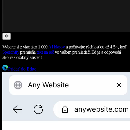
Vyberte si z viac ako 1 000
AI hlasov
a počúvajte rýchlosťou až 4,5×, keď
Speechify
premieňa
text na reč
vo vašom prehliadači Edge a odpovedá
ako váš osobný asistent
Pridať do Edge