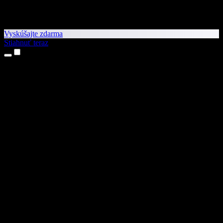
Vyskúšajte zdarma
Stiahnuť teraz
Produkty
Prevod textu na reč
Aplikácie pre iPhone a iPad
Aplikácia pre Android
Rozšírenie pre Chrome
Rozšírenie pre Edge
Webová aplikácia
Aplikácia pre Mac
Aplikácia pre Windows