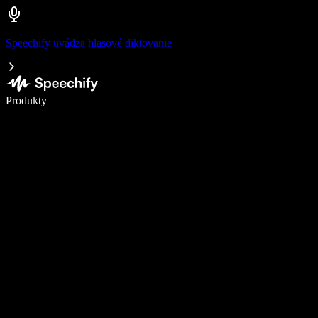
Speechify uvádza hlasové diktovanie
Píšte 5× rýchlejšie pomocou hlasového diktovania
Produkty
Zistiť viac