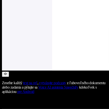
Zmeňte každý
text na reč
,
vytvárajte podcasty
z ľubovoľného dokumentu
alebo zadania a pýtajte sa
Voice AI asistenta Speechify
kdekoľvek s
aplikáciou
pre Android