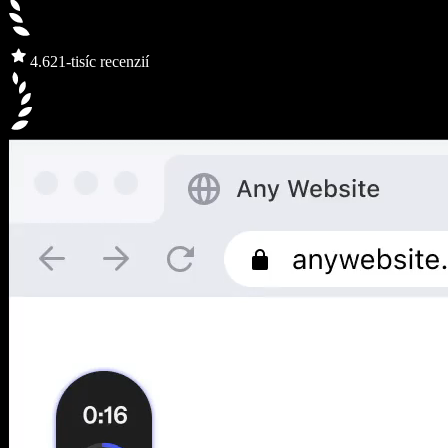
4.6
21-tisíc recenzií