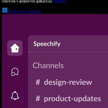
čokoľvek v akejkoľvek aplikácii na
Windows
Stiahnuť pre Windows