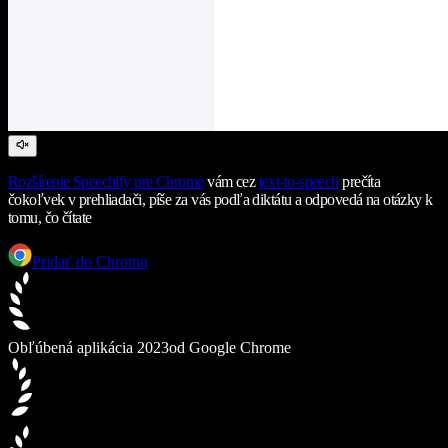
Rozšírenie Speechify pre Chrome
vám cez
text-to-speech
prečíta
čokoľvek v prehliadači, píše za vás podľa diktátu a odpovedá na otázky k
tomu, čo čítate
Pridať do Chromu
Obľúbená aplikácia 2023
od Google Chrome