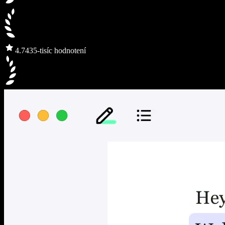
4.7
435-tisíc hodnotení