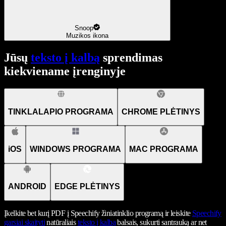
Snoop
Muzikos ikona
Jūsų
teksto į kalbą
sprendimas
kiekviename įrenginyje
TINKLALAPIO PROGRAMA
CHROME PLĖTINYS
iOS
WINDOWS PROGRAMA
MAC PROGRAMA
ANDROID
EDGE PLĖTINYS
Įkelkite bet kurį PDF į Speechify žiniatinklio programą ir leiskite
Speechify
garsiai skaityti
natūraliais
teksto į kalbą
balsais, sukurti santrauką ar net