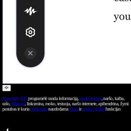
Speechify
iOS
programėlė randa informaciją,
skaito garsiai
, naršo, kalba,
rašo,
diktuoja
, linksmina, moko, testuoja, naršo internete, apibendrina, žymi
pastabas ir kuria
podkastus
naudodama
balso
ir
teksto į kalbą
funkcijas