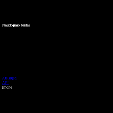
Naudojimo būdai
Atsisiųsti
API
Įmonė