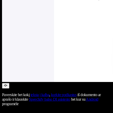
Paverskite bet kokį
tekstą į kalbą
,
kurkite podkastus
iš dokumento ar
aprašo ir klauskite
Speechify balso DI asistento
bet kur su
Android
programėle