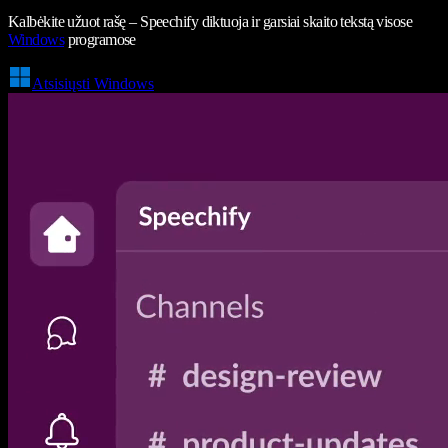
Kalbėkite užuot rašę – Speechify diktuoja ir garsiai skaito tekstą visose
Windows
programose
Atsisiųsti Windows