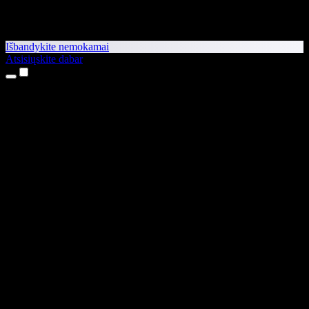
Išbandykite nemokamai
Atsisiųskite dabar
Produktai
Teksto skaitymas balsu
iPhone ir iPad programėlės
Android programėlė
Chrome plėtinys
Edge plėtinys
Interneto programėlė
Mac programėlė
Windows programėlė