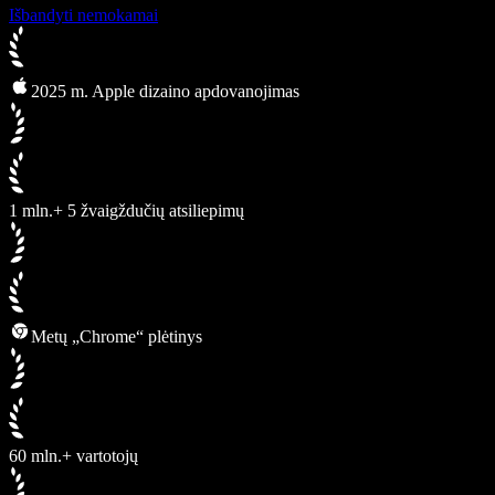
Išbandyti nemokamai
2025 m. Apple dizaino apdovanojimas
1 mln.+ 5 žvaigždučių atsiliepimų
Metų „Chrome“ plėtinys
60 mln.+ vartotojų