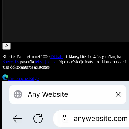
Rinkitės iš daugiau nei 1000
DI balsų
ir klausykitės iki 4,5× greičiau, kai
Speechify
paverčia
tekstą į kalbą
Edge naršyklėje ir atsako į klausimus tarsi
jūsų doktorantūros asistentas
Pridėti prie Edge