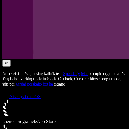
Nebereikia rašyti, tiesiog kalbėkite –
Speechify
Mac
kompiuteryje paverčia
jūsų balsą tvarkingu tekstu Slack, Outlook, Cursor ir kitose programose,
taip pat
garsiai perskaito bet ką
ekrane
Atsisiųsti macOS
Dienos programėlė
App Store