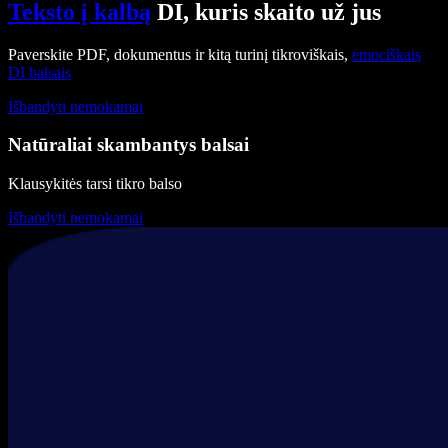
Teksto į kalbą
DI, kuris skaito už jus
Paverskite PDF, dokumentus ir kitą turinį tikroviškais,
emociškais
DI balsais
Išbandyti nemokamai
Natūraliai skambantys balsai
Klausykitės tarsi tikro balso
Išbandyti nemokamai