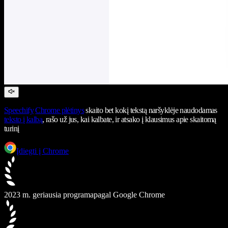
Speechify
Chrome plėtinys
skaito bet kokį tekstą naršyklėje naudodamas
teksto į kalbą
, rašo už jus, kai kalbate, ir atsako į klausimus apie skaitomą
turinį
Įdiegti į Chrome
2023 m. geriausia programa
pagal Google Chrome