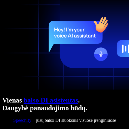
Vienas
balso DI asistentas
.
Daugybė panaudojimo būdų.
Speechify
– jūsų balso DI sluoksnis visuose įrenginiuose