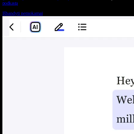
podkastą
Išbandyti nemokamai