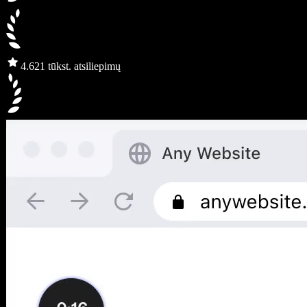
4.6
21 tūkst. atsiliepimų