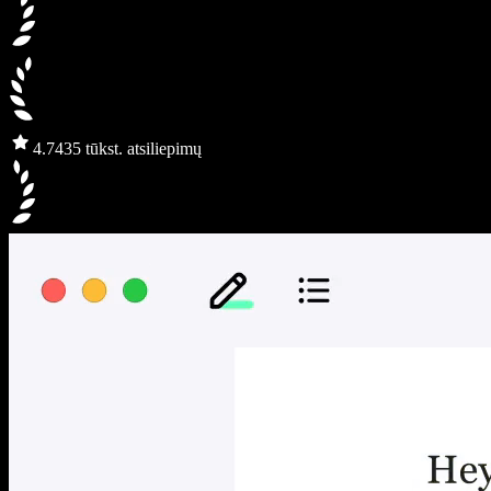
4.7
435 tūkst. atsiliepimų