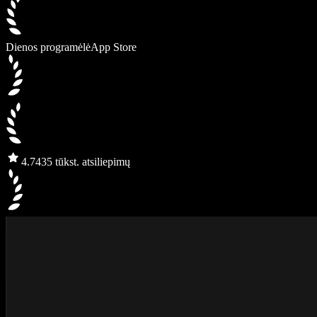
Dienos programėlė
App Store
4.7
435 tūkst. atsiliepimų