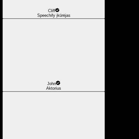
Cliff
Speechify įkūrėjas
John
Aktorius