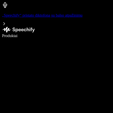
„Speechify“ pristato diktofoną su balso atpažinimu
Rašykite 5× greičiau naudodami diktavimą balsu
Produktai
Sužinokite daugiau