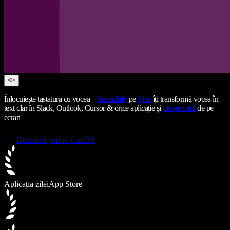
Înlocuiește tastatura cu vocea –
Speechify
pe
Mac
îți transformă vocea în
text clar în Slack, Outlook, Cursor & orice aplicație și
citește totul
de pe
ecran
Descarcă pentru macOS
Aplicația zilei
App Store