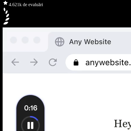
4.6
21k de evaluări