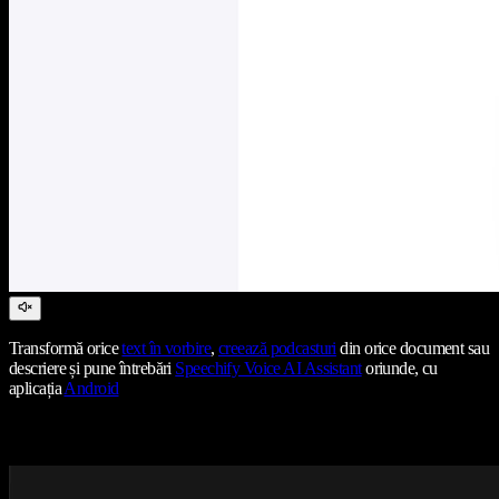
Transformă orice
text în vorbire
,
creează podcasturi
din orice document sau
descriere și pune întrebări
Speechify Voice AI Assistant
oriunde, cu
aplicația
Android