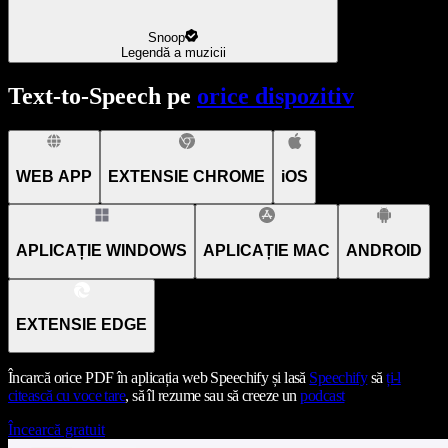
Snoop
Legendă a muzicii
Text-to-Speech pe
orice dispozitiv
WEB APP
EXTENSIE CHROME
iOS
APLICAȚIE WINDOWS
APLICAȚIE MAC
ANDROID
EXTENSIE EDGE
Încarcă orice PDF în aplicația web Speechify și lasă
Speechify
să
ți-l
citească cu voce tare
, să îl rezume sau să creeze un
podcast
Încearcă gratuit