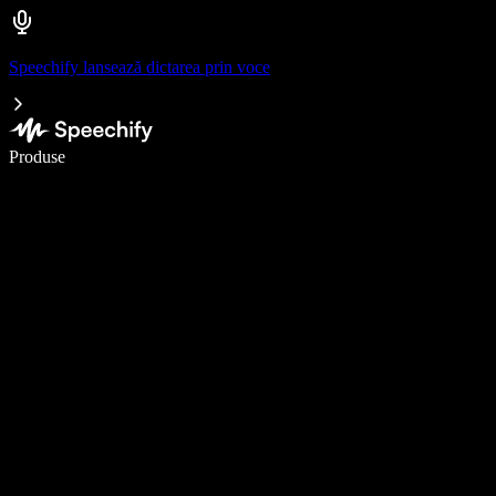
Speechify lansează dictarea prin voce
Scrie de 5× mai repede cu dictarea vocală
Produse
Află mai multe