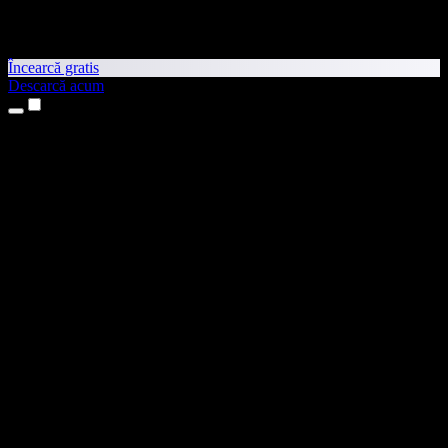
Încearcă gratis
Descarcă acum
Produse
Text transformat în vorbire
Aplicații pentru iPhone și iPad
Aplicație pentru Android
Extensie pentru Chrome
Extensie pentru Edge
Aplicație web
Aplicație pentru Mac
Aplicație pentru Windows