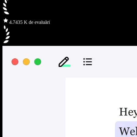
4.7
435 K de evaluări