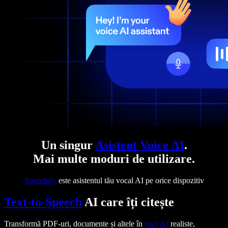
Un singur
Asistent Voice AI
.
Mai multe moduri de utilizare.
Speechify
este asistentul tău vocal AI pe orice dispozitiv
Text-to-Speech
AI care îți citește
Transformă PDF-uri, documente și altele în
voci AI
realiste,