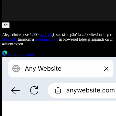
Alege dintre peste 1.000
voci AI
și ascultă cu până la 4.5x viteză în timp ce
Speechify
transformă
textul în vorbire
în browserul Edge și răspunde ca un
asistent expert
Adaugă în Edge