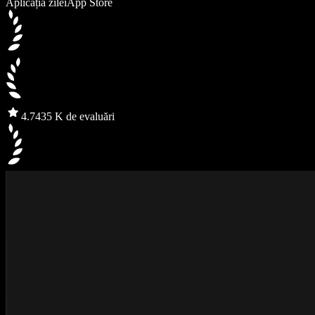
Aplicația zilei
App Store
4.7
435 K de evaluări