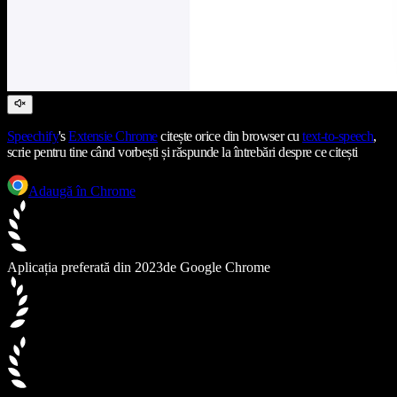
Speechify
's
Extensie Chrome
citește orice din browser cu
text-to-speech
,
scrie pentru tine când vorbești și răspunde la întrebări despre ce citești
Adaugă în Chrome
Aplicația preferată din 2023
de Google Chrome