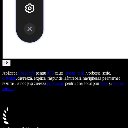
Aplicația
Speechify
pentru
iOS
caută,
citește
,
redă
, vorbește, scrie,
dictează
, distrează, explică, răspunde la întrebări, navighează pe internet,
rezumă, ia notițe și creează
podcasturi
pentru tine, totul prin
voce
și
text-to-
speech