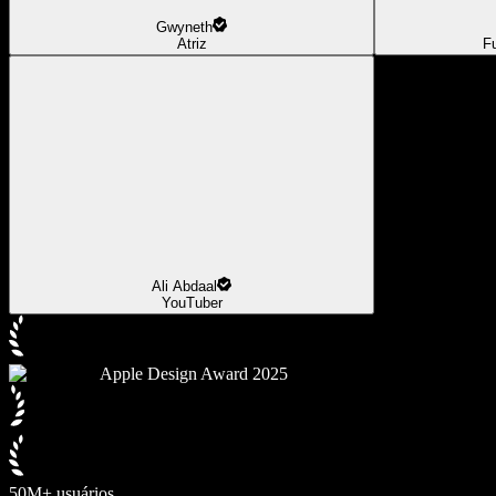
Gwyneth
Atriz
F
Ali Abdaal
YouTuber
Apple Design Award 2025
50M+ usuários