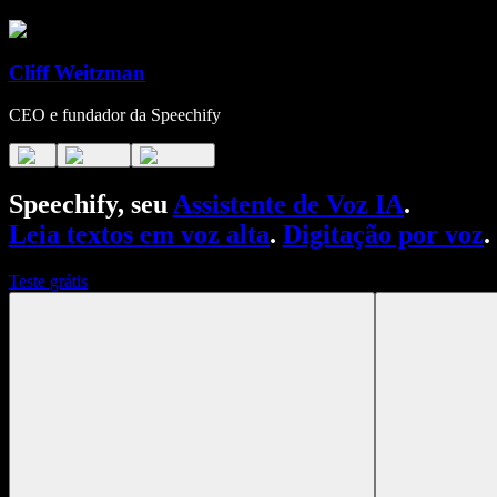
Cliff Weitzman
CEO e fundador da Speechify
Speechify, seu
Assistente de Voz IA
.
Leia textos em voz alta
.
Digitação por voz
.
Teste grátis