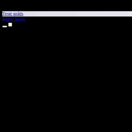
Teste grátis
Baixe agora
Produtos
Leitura em voz alta
Apps para iPhone e iPad
App para Android
Extensão para Chrome
Extensão para Edge
App Web
App para Mac
App para Windows
Gerador de Voz com IA
Locução
Dublagem
Clonagem de voz