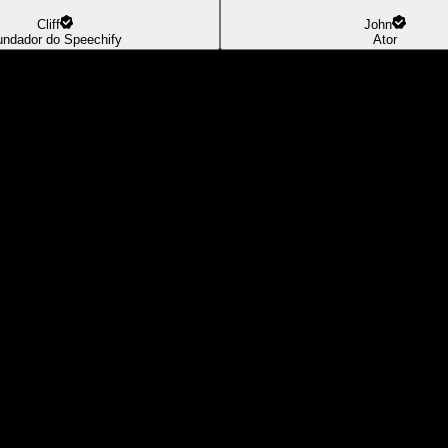
Cliff
John
undador do Speechify
Ator