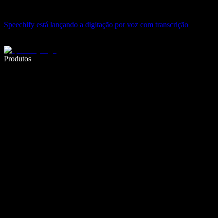
Speechify está lançando a digitação por voz com transcrição
Escreva 5× mais rápido com a digitação por voz
Produtos
Saiba mais