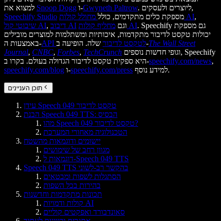
. ליוצרים ולעסקים,
Gwyneth Paltrow
ו-
Snoop Dogg
למצוא את
,
מחולל קולות AI
מספקת כלים מתקדמים, כולל
Speechify Studio
. Speechify גם מספקת
מחליף קולות AI
וגם
דיבוב AI
,
שיבוטי קול AI
יכולות טקסט לדיבור מתקדמות, איכותיות ומשתלמות למוצרים מובילים
The Wall Street
שלה. הופיעה ב-
API לטקסט לדיבור
באמצעות ה-
וגופי חדשות נוספים, Speechify
TechCrunch
,
Forbes
,
CNBC
,
Journal
,
speechify.com/news
היא ספקית טקסט לדיבור הגדולה בעולם. בקרו ב-
למידע נוסף.
speechify.com/press
ו-
speechify.com/blog
תוכן העניינים
עידן Speech 049 טקסט לדיבור
הבנת Speech 049 TTS: הבסיס
מהו Speech 049 טקסט לדיבור?
הטכנולוגיה מאחורי המערכת
יישומים ודוגמאות מהשטח
מגוון רחב של שימושים
דוגמאות ל-Speech 049 TTS
Speech 049 TTS בהקשר רב-לשוני
הסתגלות לשפות ומבטאים
בהירות בכל השפות
תכונות מתקדמות וחדשנות
קולות ודמויות AI
סאונדבורד ואפקטים קוליים
אתגרים וכיוונים לעתיד