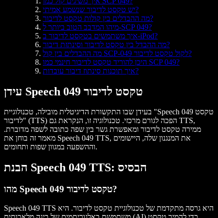
איך משיגים קול כמו SCP 049?
יש טקסט לדיבור שנשמע אמיתי?
מה ההבדלים בין קולות טקסט לדיבור?
מיהו המדבב הטוב ביותר ל-SCP 049?
איך משתמשים בטקסט לדיבור ב-iPod?
מה ההבדל בין טקסט לדיבור וסינתזת דיבור?
מה ההבדלים בין קול SCP-049 לקול טקסט לדיבור?
היכן להוריד טקסט לדיבור חינמי כמו SCP 049?
איך תוכנות סינתוז דיבור עובדות?
עידן Speech 049 טקסט לדיבור
בעידן שבו התקשורת הדיגיטלית מובילה, טכנולוגיית "Speech 049 טקסט
לדיבור" (TTS) הפכה לגורם מרכזי. טכנולוגיה זו, הנקראת גם TTS,
ממירה טקסט לדיבור ומאפשרת גשר בין שפה כתובה לשפה מדוברת.
מאמר זה בוחן את Speech 049 TTS, את המנגנון שלה, היישומים
וההשפעה במגוון שפות ותחומים.
הבנת Speech 049 TTS: הבסיס
מהו Speech 049 טקסט לדיבור?
Speech 049 TTS היא גרסה מתקדמת של טכנולוגיית טקסט לדיבור. היא
משתמשת באלגוריתמים של בינה מלאכותית (AI) כדי להמיר טקסט