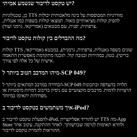
יש טקסט לדיבור שנשמע אמיתי?
כן, טכנולוגיות TTS מודרניות המבוססות על בינה מלאכותית יכולות
להפיק קולות מציאותיים מאוד. תמצאו קולות בשפות כמו אנגלית,
צרפתית, יפנית, עם מבטאים (אמריקאי, גרמני ועוד).
מה ההבדלים בין קולות טקסט לדיבור?
קולות TTS שונים בשפה (אנגלית, צרפתית, גרמנית), במבטא (אמריקאי,
בריטי), בטון, במהירות ובגובה קול. תוכנה מתקדמת מאפשרת התאמה
אישית של כל אלה לפי צורך.
מיהו המדבב הטוב ביותר ל-SCP 049?
הבחירה במדבב המתאים ביותר ל-SCP 049 תלויה בהעדפה ובתכונות
הרצויות לדמות. מדבבים מקצועיים עם ניסיון בדיבוב דמויות מיסטיות או
מפחידות יתאימו במיוחד.
איך משתמשים בטקסט לדיבור ב-iPod?
להפעלת טקסט לדיבור ב-iPod, יש להוריד אפליקציית TTS מה-App
Store ולוודא תאימות לגרסה שברשותך. לאחר ההתקנה, עקוב אחר
ההוראות להמרת טקסט לדיבור.