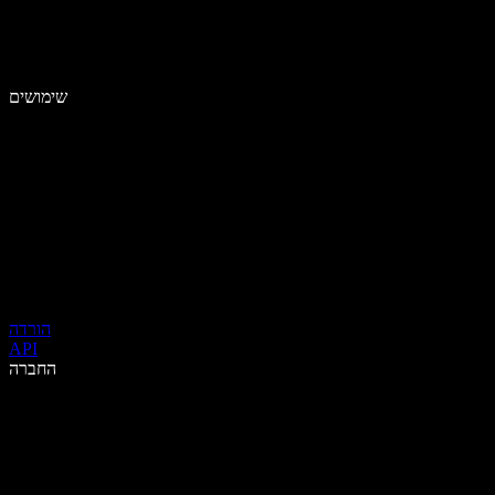
שימושים
הורדה
API
החברה