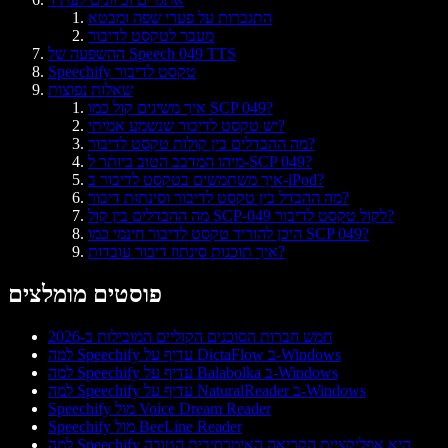
התגברות על פערי שפה ומבטא
מעבר לטקסט לדיבור
ההשפעה של Speech 049 TTS
Speechify טקסט לדיבור
שאלות נפוצות
איך משיגים קול כמו SCP 049?
יש טקסט לדיבור שנשמע אמיתי?
מה ההבדלים בין קולות טקסט לדיבור?
מיהו המדבב הטוב ביותר ל-SCP 049?
איך משתמשים בטקסט לדיבור ב-iPod?
מה ההבדל בין טקסט לדיבור וסינתזת דיבור?
מה ההבדלים בין קול SCP-049 לקול טקסט לדיבור?
היכן להוריד טקסט לדיבור חינמי כמו SCP 049?
איך תוכנות סינתוז דיבור עובדות?
פוסטים מומלצים
חמש חברות הסוכנים הקוליים המובילות ב-2026
למה Speechify עדיף על DictaFlow ב-Windows
למה Speechify עדיף על Balabolka ב-Windows
למה Speechify עדיף על NaturalReader ב-Windows
Speechify מול Voice Dream Reader
Speechify מול BeeLine Reader
למה Speechify היא אפליקציית הקריאה האימרסיבית הטובה