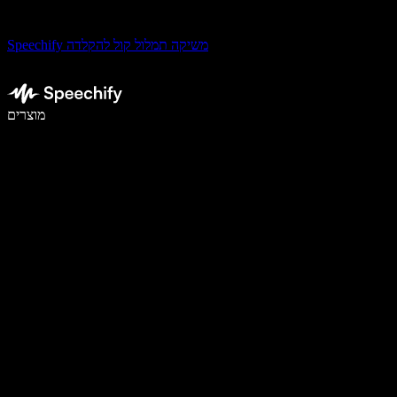
Speechify משיקה תמלול קול להקלדה
לכתוב פי 5 מהר יותר עם הכתבה קולית
מוצרים
למידע נוסף