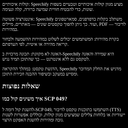
: Speechify מציע מגוון קולות איכותיים וטבעיים בשפות
קולות איכותיים
שונות, כדי להבטיח חוויית שמיעה ברורה, קלה ונעימה.
: Speechify משתלב בקלות בדפדפנים, סמארטפונים
אינטגרציה פשוטה
ועוד. כך ניתן להפוך טקסטים שונים — מאתרים, מיילים, PDF — לדיבור
במהירות.
בקרת מהירות
: המשתמשים יכולים לשלוט במהירות ההשמעה ולבחור
קריאה מהירה או איטית, לפי העדפתם.
האזנה לא מקוונת
: תכונה מרכזית ב-Speechify היא שמירה והאזנה
לטקסט גם ללא אינטרנט — כך שהתוכן תמיד נגיש.
הדגשת טקסט
: במהלך ההקראה, Speechify מדגיש את החלק המדובר
ומסייע במעקב ובשיפור ההבנה וזכירת התוכן.
שאלות נפוצות
איך משיגים קול כמו SCP 049?
להשגת קול דומה ל-SCP 049, השתמשו בתוכנות טקסט לדיבור (TTS)
ייעודיות או בלוחות צלילים שמציעים מגוון קולות, וכוללים אפשרות לשנות
גובה ומהירות להשגת האפקט הרצוי.