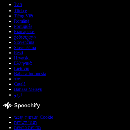
ไทย
Türkçe
Tiếng Việt
Română
Português
Български
ქართული
Slovenčina
Slovenščina
Eesti
Hrvatski
Ελληνικά
Lietuvių
Bahasa Indonesia
বাংলা
Català
Bahasa Melayu
اردو
העדפות קובצי Cookie
תנאי השירות
מדיניות פרטיות