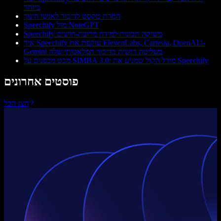
ביותר
המרת טקסט לדיבור לאנשי חינוך
Speechify מול NoteGPT
Speechify משיקה תכונות למידה מרובת-חושים
איך Speechify עוקפת את ElevenLabs, Cartesia, OpenAI ו-
Gemini בשליטה רגשית בדיבור המלאכותי שלה
מבט מבפנים על SIMBA 3.0: מודל הקול שמניע את Speechify
פוסטים אחרונים
הצג הכל