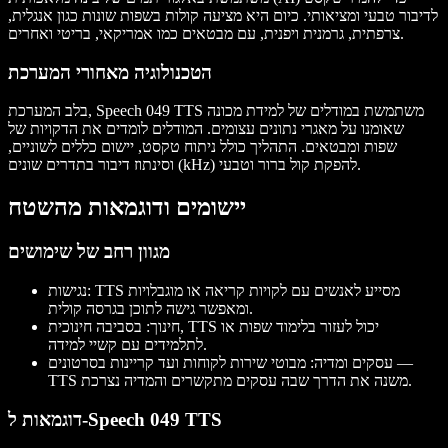
לדיבור טבעי ומציאותי. כיום היא מציעה קולות בשפות שונות כגון אנגלית,
צרפתית, גרמנית ויפנית, עם מבטאים כמו אמריקאי, בריטי ואחרים.
הטכנולוגיה מאחורי המערכת
בלב המערכת, Speech 049 TTS משתמשת במודלים של למידת מכונה
שאומנו על מאגרי נתונים עצומים. המודלים לומדים את הדקויות של
שפות ומבטאים. התהליך כולל ניתוח טקסט, יישום כללים לשוניים,
וסינתוז דיבור בתדרים שונים (kHz) להפקת קול ברור וטבעי.
יישומים ודוגמאות מהשטח
מגוון רחב של שימושים
: TTS מסייע לאנשים עם לקויות קריאה או מוגבלויות
נגישות
ומאפשר גישה לתוכן בגרסה קולית.
חינוך
: בסביבה חינוכית, TTS יכול לעזור בלימוד שפות או
לתלמידים עם קשיי למידה.
עסקים ומדיה
: מבוטי שירות לקוחות ועד קריינות בסרטונים —
TTS משנה את הדרך שבה עסקים מתקשרים והמדיה נצרכת.
דוגמאות ל-Speech 049 TTS