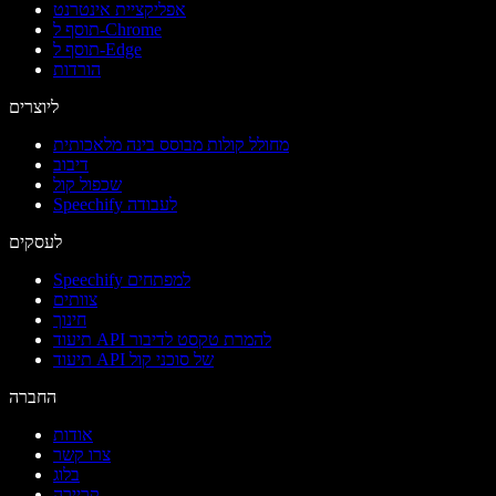
אפליקציית אינטרנט
תוסף ל-Chrome
תוסף ל-Edge
הורדות
ליוצרים
מחולל קולות מבוסס בינה מלאכותית
דיבוב
שכפול קול
Speechify לעבודה
לעסקים
Speechify למפתחים
צוותים
חינוך
תיעוד API להמרת טקסט לדיבור
תיעוד API של סוכני קול
החברה
אודות
צרו קשר
בלוג
קריירה