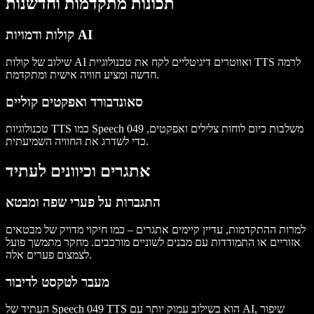
תכונות מתקדמות וחדשנות
קולות ודמויות AI
שילוב של קולות AI ואווטרים דיגיטליים לקח את טכנולוגיית TTS לרמה
חדשה ומציע חוויה אישית ומתקדמת.
סאונדבורד ואפקטים קוליים
טכנולוגיות TTS כמו Speech 049 משלבות כיום לוחות צלילים ואפקטים,
כדי לשדרג את החוויה השמיעתית.
אתגרים וכיוונים לעתיד
התגברות על פערי שפה ומבטא
למרות ההתקדמות, עדיין קיימים אתגרים – כמו חיקוי מדויק של מבטאים
אזוריים או התמודדות עם מבנים לשוניים מורכבים. מחקר מתמשך פועל
לצמצום פערים אלה.
מעבר לטקסט לדיבור
העתיד של Speech 049 TTS הוא בשילוב עמוק יותר עם AI, שיפור