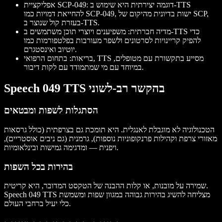
: דוגמה יצירתית היא שימוש ב-TTS
אפליקציית SCP-049
להחייאת דמויות כמו SCP-049, ישות בדיונית מהיקום של SCP,
בעזרת קול שנוצר ב-TTS.
מדיה חברתית
: משפיענים ויוצרי תוכן משתמשים ב-TTS כדי
להפיק קריינויות לסרטונים ולשפר מעורבות בפלטפורמות כמו
יוטיוב ואינסטגרם.
בריאות
: בתחום הרפואי, TTS מסייע בתקשורת עם מטופלים,
במיוחד עם מי שמתמודד עם לקות דיבור.
Speech 049 TTS בהקשר רב-לשוני
הסתגלות לשפות ומבטאים
הטכנולוגיה לא מוגבלת לאנגלית. היא תומכת גם בצרפתית (כולל גרסאות
מאזורי צרפת וקהילות פרנקופוניות נוספות), גרמנית (גם ניבים אוסטריים),
ויפנית — ומדגימה גמישות ובינלאומיות.
בהירות בכל השפות
שמירה על מובנות, או קלות ההבנה של הטקסט המדובר, היא קריטית.
Speech 049 TTS מצליחה להשיג בהירות גבוהה במגוון שפות ומשמשת
כלי יעיל ברחבי העולם.