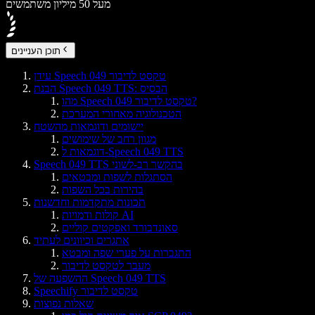
מעל 50 מיליון משתמשים
תוכן העניינים
עידן Speech 049 טקסט לדיבור
הבנת Speech 049 TTS: הבסיס
מהו Speech 049 טקסט לדיבור?
הטכנולוגיה מאחורי המערכת
יישומים ודוגמאות מהשטח
מגוון רחב של שימושים
דוגמאות ל-Speech 049 TTS
Speech 049 TTS בהקשר רב-לשוני
הסתגלות לשפות ומבטאים
בהירות בכל השפות
תכונות מתקדמות וחדשנות
קולות ודמויות AI
סאונדבורד ואפקטים קוליים
אתגרים וכיוונים לעתיד
התגברות על פערי שפה ומבטא
מעבר לטקסט לדיבור
ההשפעה של Speech 049 TTS
Speechify טקסט לדיבור
שאלות נפוצות