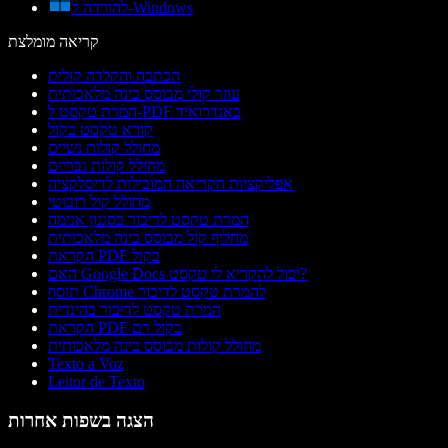
להורדה ל-Windows
קריאה מומלצת
הכתבה והקלדה קולית
עוזר קולי מבוסס בינה מלאכותית
המרת טקסט ל-PDF באנדרואיד
קורא טקסט בקול
מחולל קולות נשיים
מחולל קולות גבריים
אפליקציות הקריאה המובילות לדיסלקציה
מחולל קול רובוטי
המרת טקסט לדיבור בסגנון אנימה
מחליף קול מבוסס בינה מלאכותית
הקראת PDF בקול
האם Google Docs יכול להקריא לי טקסט?
תוסף Chrome להמרת טקסט לדיבור
המרת טקסט לדיבור בהינדית
הקראת PDF בקול רם
מחולל קולות מבוסס בינה מלאכותית
Texto a Voz
Leitor de Texto
הצגה בשפות אחרות