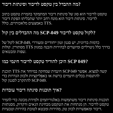
מה ההבדל בין טקסט לדיבור וסינתזת דיבור?
טקסט לדיבור הוא סוג של סינתזת דיבור המתמקד בהמרת טקסט כתוב
לדיבור. סינתזת דיבור הוא מונח רחב יותר שתכליתו הפקת דיבור
באמצעים מלאכותיים, כולל TTS.
מה ההבדלים בין קול SCP-049 לקול טקסט לדיבור?
לקול של SCP-049, כדמות בדיונית, יש סגנון וטון ייחודיים ומעוררי
מסתורין. קולות TTS בדרך כלל ניטרליים ומיועדים לבהירות והבנה במגוון
שפות ומבטאים.
היכן להוריד טקסט לדיבור חינמי כמו SCP 049?
תוכנת TTS חינמית שמחקה במיוחד את SCP 049 קשה למצוא. אפשר
להתנסות בכלים חינמיים ברשת או באפליקציות ולכוון הגדרות כדי
להתקרב לסגנון קול SCP 049.
איך תוכנות סינתוז דיבור עובדות?
תוכנות סינתזת דיבור משתמשות באלגוריתמים ולמידת מכונה כדי להמיר
טקסט לדיבור. הן מנתחות את הטקסט מבחינת הגאים ודקדוק, מסנתזות
דיבור ומאפשרות לכוון טון, מהירות ומבטא לטובת בהירות וטבעיות.