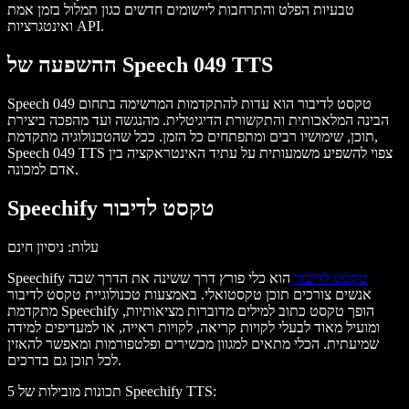
טבעיות הפלט והתרחבות ליישומים חדשים כגון תמלול בזמן אמת
ואינטגרציות API.
ההשפעה של Speech 049 TTS
Speech 049 טקסט לדיבור הוא עדות להתקדמות המרשימה בתחום
הבינה המלאכותית והתקשורת הדיגיטלית. מהנגשה ועד מהפכה ביצירת
תוכן, שימושיו רבים ומתפתחים כל הזמן. ככל שהטכנולוגיה מתקדמת,
Speech 049 TTS צפוי להשפיע משמעותית על עתיד האינטראקציה בין
אדם למכונה.
Speechify טקסט לדיבור
עלות
: ניסיון חינם
טקסט לדיבור
הוא כלי פורץ דרך ששינה את הדרך שבה
Speechify
אנשים צורכים תוכן טקסטואלי. באמצעות טכנולוגיית טקסט לדיבור
מתקדמת Speechify הופך טקסט כתוב למילים מדוברות מציאותיות,
ומועיל מאוד לבעלי לקויות קריאה, לקויות ראייה, או למעדיפים למידה
שמיעתית. הכלי מתאים למגוון מכשירים ופלטפורמות ומאפשר להאזין
לכל תוכן גם בדרכים.
:
5 תכונות מובילות של Speechify TTS