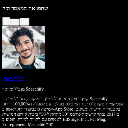
שתפו את המאמר הזה
קליף ויצמן
מנכ"ל ומייסד Speechify
קליף ויצמן הוא פעיל למען דיסלקסיה, מנכ"ל ומייסד Speechify,
אפליקציית טקסט־לדיבור המובילה בעולם, עם למעלה מ-100,000 דירוגי
חמישה כוכבים ודירוג ראשון ב-App Store בקטגוריית חדשות ומגזינים.
ב-2017 נבחר לרשימת פורבס "30 מתחת ל-30" בזכות קידום הנגישות
לאנשים עם לקויות למידה. הופיע ב-EdSurge, Inc., PC Mag,
Entrepreneur, Mashable ועוד.