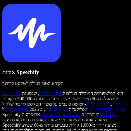
אודות Speechify
הקורא הטוב בעולם לטקסט לדיבור
היא הפלטפורמה המובילה בעולם ל
טקסט לדיבור
, שנשענת
Speechify
על למעלה מ-50 מיליון משתמשים ומגובה ביותר מ-500,000 ביקורות
הרחבת
,
Android
,
iOS
חמישה כוכבים על מוצרי הטקסט לדיבור שלה ל-
כרום
,
אפליקציית ווב
ואפליקציית
דסקטופ למק
. ב-2025,
אפל העניקה
ל-
,
WWDC
היוקרתי ב-
Apple Design Award
Speechify את פרס ה-
ותיארה אותה כ"משאב חיוני שעוזר לאנשים לחיות את חייהם."
Speechify מציעה יותר מ-1,000 קולות טבעיים ביותר מ-60 שפות,
ונמצאת בשימוש כמעט ב-200 מדינות. בין קולות הסלבריטאים ניתן