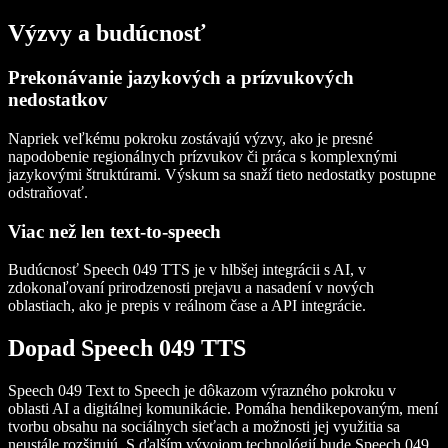
Výzvy a budúcnosť
Prekonávanie jazykových a prízvukových
nedostatkov
Napriek veľkému pokroku zostávajú výzvy, ako je presné
napodobenie regionálnych prízvukov či práca s komplexnými
jazykovými štruktúrami. Výskum sa snaží tieto nedostatky postupne
odstraňovať.
Viac než len text-to-speech
Budúcnosť Speech 049 TTS je v hlbšej integrácii s AI, v
zdokonaľovaní prirodzenosti prejavu a nasadení v nových
oblastiach, ako je prepis v reálnom čase a API integrácie.
Dopad Speech 049 TTS
Speech 049 Text to Speech je dôkazom výrazného pokroku v
oblasti AI a digitálnej komunikácie. Pomáha hendikepovaným, mení
tvorbu obsahu na sociálnych sieťach a možnosti jej využitia sa
neustále rozširujú. S ďalším vývojom technológií bude Speech 049