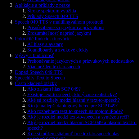
Aplikácie a príklady z praxe
Široké spektrum využitia
Príklady Speech 049 TTS
Speech 049 TTS v multilingválnom prostredí
Prispôsobenie sa jazykom a prízvukom
Zrozumiteľnosť naprieč jazykmi
Pokročilé funkcie a inovácie
AI hlasy a avatary
Soundboardy a zvukové efekty
Výzvy a budúcnosť
Prekonávanie jazykových a prízvukových nedostatkov
Viac než len text-to-speech
Dopad Speech 049 TTS
Speechify Text to Speech
Často kladené otázky
Ako získam hlas SCP 049?
Existuje text-to-speech, ktorý znie realisticky?
Aké sú rozdiely medzi hlasmi v text-to-speech?
Kto je najlepší dabingový herec pre SCP 049?
Ako rozbehnem text-to-speech na mojom iPode?
Aký je rozdiel medzi text-to-speech a syntézou reči?
Aký je rozdiel medzi hlasom SCP-049 a hlasom text-to-
speech?
Kde si môžem stiahnuť free text-to-speech hlas