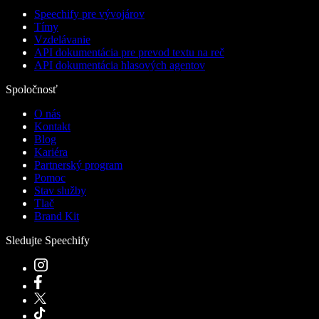
Speechify pre vývojárov
Tímy
Vzdelávanie
API dokumentácia pre prevod textu na reč
API dokumentácia hlasových agentov
Spoločnosť
O nás
Kontakt
Blog
Kariéra
Partnerský program
Pomoc
Stav služby
Tlač
Brand Kit
Sledujte Speechify