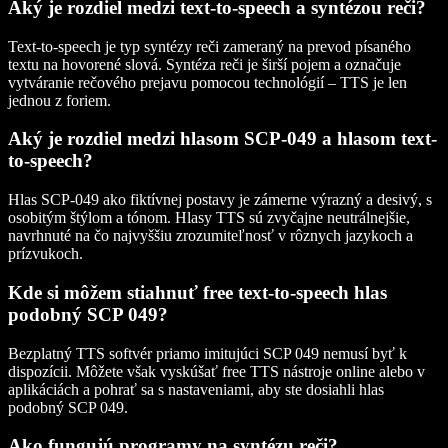
Aký je rozdiel medzi text-to-speech a syntézou reči?
Text-to-speech je typ syntézy reči zameraný na prevod písaného
textu na hovorené slová. Syntéza reči je širší pojem a označuje
vytváranie rečového prejavu pomocou technológií – TTS je len
jednou z foriem.
Aký je rozdiel medzi hlasom SCP-049 a hlasom text-
to-speech?
Hlas SCP-049 ako fiktívnej postavy je zámerne výrazný a desivý, s
osobitým štýlom a tónom. Hlasy TTS sú zvyčajne neutrálnejšie,
navrhnuté na čo najvyššiu zrozumiteľnosť v rôznych jazykoch a
prízvukoch.
Kde si môžem stiahnuť free text-to-speech hlas
podobný SCP 049?
Bezplatný TTS softvér priamo imitujúci SCP 049 nemusí byť k
dispozícii. Môžete však vyskúšať free TTS nástroje online alebo v
aplikáciách a pohrať sa s nastaveniami, aby ste dosiahli hlas
podobný SCP 049.
Ako fungujú programy na syntézu reči?