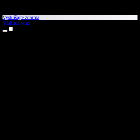
Vyskúšajte zdarma
Stiahnuť teraz
Produkty
Prevod textu na reč
Aplikácie pre iPhone a iPad
Aplikácia pre Android
Rozšírenie pre Chrome
Rozšírenie pre Edge
Webová aplikácia
Aplikácia pre Mac
Aplikácia pre Windows