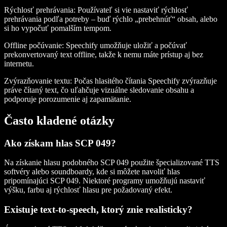
Rýchlosť prehrávania
: Používateľ si vie nastaviť rýchlosť
prehrávania podľa potreby – buď rýchlo „prebehnúť“ obsah, alebo
si ho vypočuť pomalším tempom.
Offline počúvanie
: Speechify umožňuje uložiť a počúvať
prekonvertovaný text offline, takže k nemu máte prístup aj bez
internetu.
Zvýrazňovanie textu
: Počas hlasitého čítania Speechify zvýrazňuje
práve čítaný text, čo uľahčuje vizuálne sledovanie obsahu a
podporuje porozumenie aj zapamätanie.
Často kladené otázky
Ako získam hlas SCP 049?
Na získanie hlasu podobného SCP 049 použite špecializované TTS
softvéry alebo soundboardy, kde si môžete navoliť hlas
pripomínajúci SCP 049. Niektoré programy umožňujú nastaviť
výšku, farbu aj rýchlosť hlasu pre požadovaný efekt.
Existuje text-to-speech, ktorý znie realisticky?