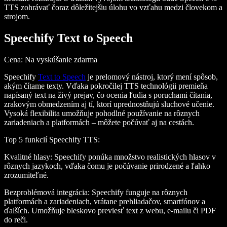
TTS zohrávať čoraz dôležitejšiu úlohu vo vzťahu medzi človekom a
strojom.
Speechify Text to Speech
Cena
: Na vyskúšanie zdarma
Speechify
Text to Speech
je prelomový nástroj, ktorý mení spôsob,
akým čítame texty. Vďaka pokročilej TTS technológii premieňa
napísaný text na živý prejav, čo ocenia ľudia s poruchami čítania,
zrakovým obmedzením aj tí, ktorí uprednostňujú sluchové učenie.
Vysoká flexibilita umožňuje pohodlné používanie na rôznych
zariadeniach a platformách – môžete počúvať aj na cestách.
Top 5 funkcií Speechify TTS
:
Kvalitné hlasy
: Speechify ponúka množstvo realistických hlasov v
rôznych jazykoch, vďaka čomu je počúvanie prirodzené a ľahko
zrozumiteľné.
Bezproblémová integrácia
: Speechify funguje na rôznych
platformách a zariadeniach, vrátane prehliadačov, smartfónov a
ďalších. Umožňuje bleskovo previesť text z webu, e-mailu či PDF
do reči.