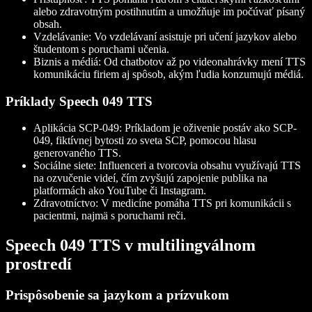
alebo zdravotným postihnutím a umožňuje im počúvať písaný
obsah.
Vzdelávanie
: Vo vzdelávaní asistuje pri učení jazykov alebo
študentom s poruchami učenia.
Biznis a médiá
: Od chatbotov až po videonahrávky mení TTS
komunikáciu firiem aj spôsob, akým ľudia konzumujú médiá.
Príklady Speech 049 TTS
Aplikácia SCP-049
: Príkladom je oživenie postáv ako SCP-
049, fiktívnej bytosti zo sveta SCP, pomocou hlasu
generovaného TTS.
Sociálne siete
: Influenceri a tvorcovia obsahu využívajú TTS
na ozvučenie videí, čím zvyšujú zapojenie publika na
platformách ako YouTube či Instagram.
Zdravotníctvo
: V medicíne pomáha TTS pri komunikácii s
pacientmi, najmä s poruchami reči.
Speech 049 TTS v multilingválnom
prostredí
Prispôsobenie sa jazykom a prízvukom