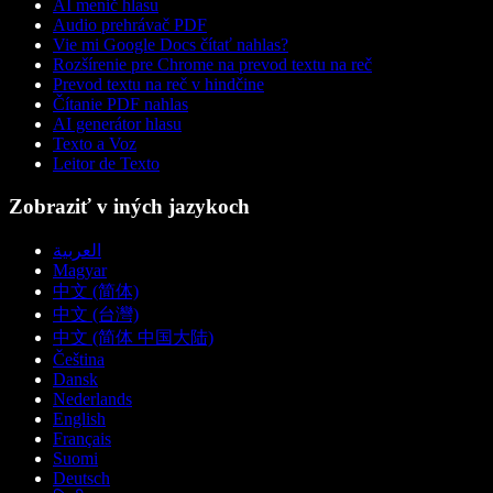
AI menič hlasu
Audio prehrávač PDF
Vie mi Google Docs čítať nahlas?
Rozšírenie pre Chrome na prevod textu na reč
Prevod textu na reč v hindčine
Čítanie PDF nahlas
AI generátor hlasu
Texto a Voz
Leitor de Texto
Zobraziť v iných jazykoch
العربية
Magyar
中文 (简体)
中文 (台灣)
中文 (简体 中国大陆)
Čeština
Dansk
Nederlands
English
Français
Suomi
Deutsch