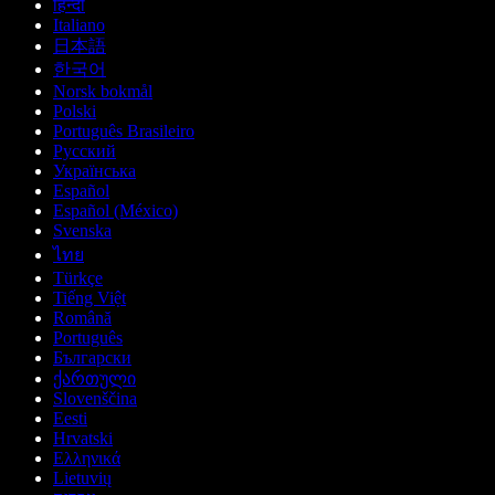
हिन्दी
Italiano
日本語
한국어
Norsk bokmål
Polski
Português Brasileiro
Русский
Українська
Español
Español (México)
Svenska
ไทย
Türkçe
Tiếng Việt
Română
Português
Български
ქართული
Slovenščina
Eesti
Hrvatski
Ελληνικά
Lietuvių