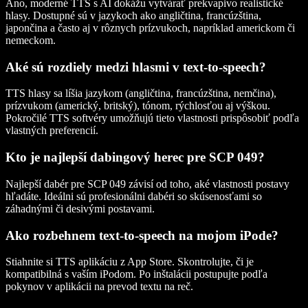
Áno, moderné TTS s AI dokážu vytvárať prekvapivo realistické
hlasy. Dostupné sú v jazykoch ako angličtina, francúzština,
japončina a často aj v rôznych prízvukoch, napríklad americkom či
nemeckom.
Aké sú rozdiely medzi hlasmi v text-to-speech?
TTS hlasy sa líšia jazykom (angličtina, francúzština, nemčina),
prízvukom (americký, britský), tónom, rýchlosťou aj výškou.
Pokročilé TTS softvéry umožňujú tieto vlastnosti prispôsobiť podľa
vlastných preferencií.
Kto je najlepší dabingový herec pre SCP 049?
Najlepší dabér pre SCP 049 závisí od toho, aké vlastnosti postavy
hľadáte. Ideálni sú profesionálni dabéri so skúsenosťami so
záhadnými či desivými postavami.
Ako rozbehnem text-to-speech na mojom iPode?
Stiahnite si TTS aplikáciu z App Store. Skontrolujte, či je
kompatibilná s vaším iPodom. Po inštalácii postupujte podľa
pokynov v aplikácii na prevod textu na reč.