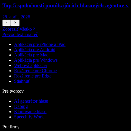
Top 5 spoločností ponúkajúcich hlasových agentov v
28. apríla 2026
1
Zobraziť všetko
Prevod textu na reč
Aplikácia pre iPhone a iPad
Aplikácia pre Android
Aplikácia pre Mac
Aplikácia pre Windows
Webová aplikácia
Rozšírenie pre Chrome
Rozšírenie pre Edge
Stiahnuť
Pre tvorcov
AI generátor hlasu
Dabing
Klonovanie hlasu
Speechify Work
Pre firmy