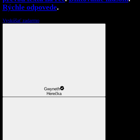
Rýchle odpovede
.
Vyskúšať zadarmo
Gwyneth
Herečka