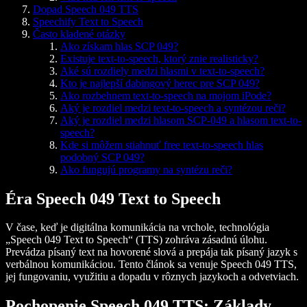
Dopad Speech 049 TTS
Speechify Text to Speech
Často kladené otázky
Ako získam hlas SCP 049?
Existuje text-to-speech, ktorý znie realisticky?
Aké sú rozdiely medzi hlasmi v text-to-speech?
Kto je najlepší dabingový herec pre SCP 049?
Ako rozbehnem text-to-speech na mojom iPode?
Aký je rozdiel medzi text-to-speech a syntézou reči?
Aký je rozdiel medzi hlasom SCP-049 a hlasom text-to-
speech?
Kde si môžem stiahnuť free text-to-speech hlas
podobný SCP 049?
Ako fungujú programy na syntézu reči?
Éra Speech 049 Text to Speech
V čase, keď je digitálna komunikácia na vrchole, technológia
„Speech 049 Text to Speech“ (TTS) zohráva zásadnú úlohu.
Prevádza písaný text na hovorené slová a prepája tak písaný jazyk s
verbálnou komunikáciou. Tento článok sa venuje Speech 049 TTS,
jej fungovaniu, využitiu a dopadu v rôznych jazykoch a odvetviach.
Pochopenie Speech 049 TTS: Základy