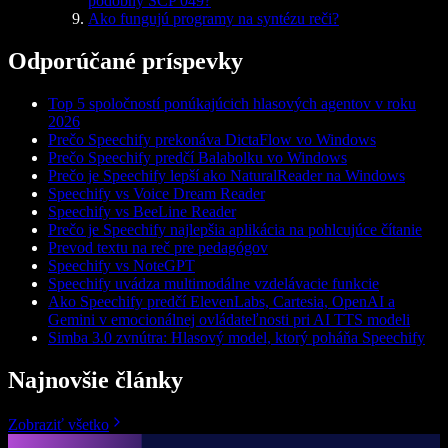
podobný SCP 049?
Ako fungujú programy na syntézu reči?
Odporúčané príspevky
Top 5 spoločností ponúkajúcich hlasových agentov v roku
2026
Prečo Speechify prekonáva DictaFlow vo Windows
Prečo Speechify predčí Balabolku vo Windows
Prečo je Speechify lepší ako NaturalReader na Windows
Speechify vs Voice Dream Reader
Speechify vs BeeLine Reader
Prečo je Speechify najlepšia aplikácia na pohlcujúce čítanie
Prevod textu na reč pre pedagógov
Speechify vs NoteGPT
Speechify uvádza multimodálne vzdelávacie funkcie
Ako Speechify predčí ElevenLabs, Cartesia, OpenAI a
Gemini v emocionálnej ovládateľnosti pri AI TTS modeli
Simba 3.0 zvnútra: Hlasový model, ktorý poháňa Speechify
Najnovšie články
Zobraziť všetko