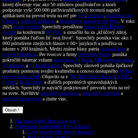
ktorej dôveruje viac ako 50 miliónov používateľov a ktorú
podporuje vyše 500 000 päťhviezdičkových recenzií naprieč
aplikáciami na prevod textu na reč pre
iOS
,
Android
,
rozšírenie pre
Chrome
,
webovú aplikáciu
a
desktopovú aplikáciu pre Mac
. V roku
2025
Apple ocenilo
Speechify prestížnou
cenou Apple Design
Award
na konferencii
WWDC
a označilo ho za „kľúčový zdroj,
ktorý pomáha ľuďom žiť svoj život“. Speechify ponúka viac ako 1
000 prirodzene znejúcich hlasov v 60+ jazykoch a používa sa
takmer v 200 krajinách. Medzi známe hlasy patria
Snoop Dogg
a
Gwyneth Paltrow
. Pre tvorcov a firmy
Speechify Studio
ponúka
pokročilé nástroje vrátane
generátora AI hlasu
,
AI klonovania hlasu
,
AI dabingu
a
AI meniča hlasu
. Speechify zároveň poháňa špičkové
produkty pomocou svojho kvalitného a cenovo dostupného
API na
prevod textu na reč
. Objavilo sa v
The Wall Street Journal
,
CNBC
,
Forbes
,
TechCrunch
a ďalších popredných spravodajských
médiách. Speechify je najväčší poskytovateľ prevodu textu na reč
na svete. Navštívte
speechify.com/news
,
speechify.com/blog
a
speechify.com/press
a zistite viac.
Obsah
Éra Speech 049 Text to Speech
Pochopenie Speech 049 TTS: Základy
Čo je Speech 049 Text to Speech?
Technológia v pozadí