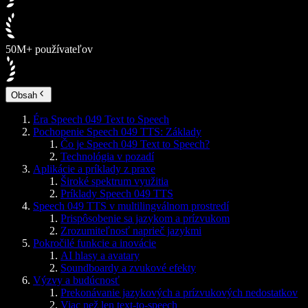
50M+ používateľov
Obsah
Éra Speech 049 Text to Speech
Pochopenie Speech 049 TTS: Základy
Čo je Speech 049 Text to Speech?
Technológia v pozadí
Aplikácie a príklady z praxe
Široké spektrum využitia
Príklady Speech 049 TTS
Speech 049 TTS v multilingválnom prostredí
Prispôsobenie sa jazykom a prízvukom
Zrozumiteľnosť naprieč jazykmi
Pokročilé funkcie a inovácie
AI hlasy a avatary
Soundboardy a zvukové efekty
Výzvy a budúcnosť
Prekonávanie jazykových a prízvukových nedostatkov
Viac než len text-to-speech