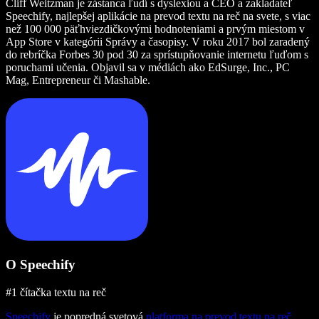
Cliff Weitzman je zástanca ľudí s dyslexiou a CEO a zakladateľ
Speechify, najlepšej aplikácie na prevod textu na reč na svete, s viac
než 100 000 päťhviezdičkovými hodnoteniami a prvým miestom v
App Store v kategórii Správy a časopisy. V roku 2017 bol zaradený
do rebríčka Forbes 30 pod 30 za sprístupňovanie internetu ľuďom s
poruchami učenia. Objavil sa v médiách ako EdSurge, Inc., PC
Mag, Entrepreneur či Mashable.
O Speechify
#1 čítačka textu na reč
Speechify
je popredná svetová
platforma na prevod textu na reč
,