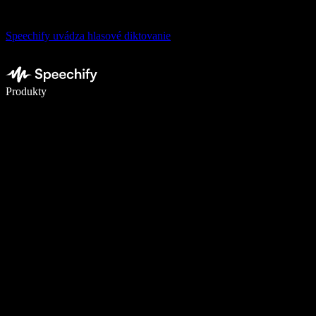
Speechify uvádza hlasové diktovanie
Píšte 5× rýchlejšie pomocou hlasového diktovania
Produkty
Zistiť viac