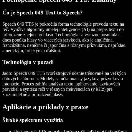
Čo je Speech 049 Text to Speech?
Speech 049 TTS je pokročilá forma technológie prevodu textu na
reč. Využíva algoritmy umelej inteligencie (AI) na prepis textu do
prirodzene znejúceho hlasu. Technológia sa výrazne posunula a
dnes ponúka hlasy vo viacerých jazykoch, ako je angličtina,
francúzština, nemčina či japončina s rôznymi prízvukmi, napríklad
americkým, britským a ďalšími.
Technológia v pozadí
Jadro Speech 049 TTS tvorí strojové učenie trénované na veľkých
dátových súboroch. Modely sa učia nuansy jazykov, prízvukov a
intonácie. Proces zahŕňa analýzu textu, aplikovanie jazykových
pravidiel a syntézu reči v rôznych frekvenciách (v kHz) pre
zrozumiteľné a prirodzené hlasy.
Aplikácie a príklady z praxe
Široké spektrum využitia
Prístupnosť
: TTS pomáha ľuďom s čitateľskými ťažkosťami