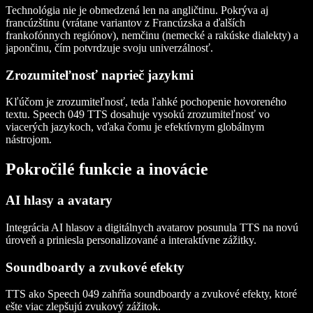
Technológia nie je obmedzená len na angličtinu. Pokrýva aj
francúzštinu (vrátane variantov z Francúzska a ďalších
frankofónnych regiónov), nemčinu (nemecké a rakúske dialekty) a
japončinu, čím potvrdzuje svoju univerzálnosť.
Zrozumiteľnosť naprieč jazykmi
Kľúčom je zrozumiteľnosť, teda ľahké pochopenie hovoreného
textu. Speech 049 TTS dosahuje vysokú zrozumiteľnosť vo
viacerých jazykoch, vďaka čomu je efektívnym globálnym
nástrojom.
Pokročilé funkcie a inovácie
AI hlasy a avatary
Integrácia AI hlasov a digitálnych avatarov posunula TTS na novú
úroveň a priniesla personalizované a interaktívne zážitky.
Soundboardy a zvukové efekty
TTS ako Speech 049 zahŕňa soundboardy a zvukové efekty, ktoré
ešte viac zlepšujú zvukový zážitok.