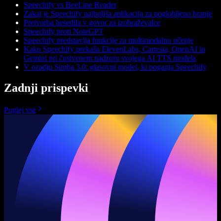
Speechify vs BeeLine Reader
Zakaj je Speechify najboljša aplikacija za poglobljeno branje
Pretvorba besedila v govor za izobraževalce
Speechify proti NoteGPT
Speechify predstavlja funkcije za multimodalno učenje
Kako Speechify prekaša ElevenLabs, Cartesia, OpenAI in
Gemini pri čustvenem nadzoru svojega AI TTS modela
V ozadju Simba 3.0: glasovni model, ki poganja Speechify
Zadnji prispevki
Poglej vse