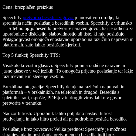
Cena
: brezplačen preizkus
Speechify
pretvorba besedila v govor
je inovativno orodje, ki
spreminja način poslušanja besedilnih vsebin. Speechify z vrhunsko
TTS-tehnologijo besedilo pretvori v naraven govor, kar je odlično za
uporabnike z disleksijo, slabovidnostjo ali tiste, ki raje poslušajo.
Prilagodljivost omogoča enostavno uporabo na različnih napravah in
platformah, zato lahko poslušate kjerkoli.
Top 5 funkcij Speechify TTS
:
Visokokakovostni glasovi
: Speechify ponuja različne naravne in
jasne glasove v več jezikih. To omogoča prijetno poslušanje ter lažje
razumevanje in sledenje vsebini.
Brezhibna integracija
: Speechify deluje na različnih napravah in
platformah – v brskalnikih, na telefonih in drugod. Besedila s
spletnih strani, e-pošte, PDF-jev in drugih virov lahko v govor
pretvorite v trenutku.
Nadzor hitrosti
: Uporabnik lahko poljubno nastavi hitrost
predvajanja in tako hitro preleti ali pa podrobno posluša besedilo.
Poslušanje brez povezave
: Velika prednost Speechify je možnost
shranjevanja in poslušanja pretvorjenega besedila tudi brez