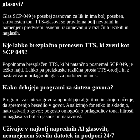
glasovi?
Glas SCP-049 je posebej zasnovan za lik in ima bolj poseben,
skrivnosten ton. TTS-glasovi so praviloma bolj nevtralni in
namenjeni predvsem jasnemu razumevanju v različnih jezikih in
naglasih.
Kje lahko brezplačno prenesem TTS, ki zveni kot
SCP 049?
Popolnoma brezplačen TTS, ki bi natančno posnemal SCP 049, je
težko najti. Lahko pa preizkusite različna prosta TTS-orodja in z
nastavitvami prilagodite glas za podoben učinek.
Kako delujejo programi za sintezo govora?
Programi za sintezo govora uporabljajo algoritme in strojno učenje,
da spremenijo besedilo v govor. Analizirajo fonetiko in skladnjo,
nato ustvarijo govor; pogosto omogočajo prilagoditev tona, hitrosti
in naglasa za boljšo jasnost in naravnost.
Uživajte v najbolj naprednih AI glasovih,
neomejenem številu datotek in podpori 24/7