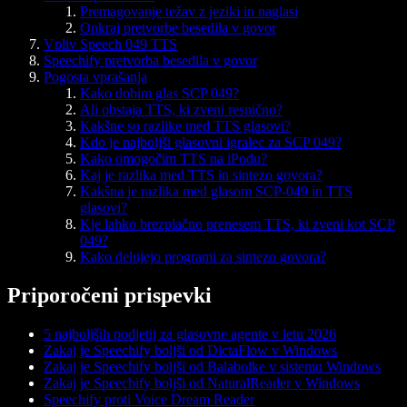
Premagovanje težav z jeziki in naglasi
Onkraj pretvorbe besedila v govor
Vpliv Speech 049 TTS
Speechify pretvorba besedila v govor
Pogosta vprašanja
Kako dobim glas SCP 049?
Ali obstaja TTS, ki zveni resnično?
Kakšne so razlike med TTS glasovi?
Kdo je najboljši glasovni igralec za SCP 049?
Kako omogočim TTS na iPodu?
Kaj je razlika med TTS in sintezo govora?
Kakšna je razlika med glasom SCP-049 in TTS
glasovi?
Kje lahko brezplačno prenesem TTS, ki zveni kot SCP
049?
Kako delujejo programi za sintezo govora?
Priporočeni prispevki
5 najboljših podjetij za glasovne agente v letu 2026
Zakaj je Speechify boljši od DictaFlow v Windows
Zakaj je Speechify boljši od Balabolke v sistemu Windows
Zakaj je Speechify boljši od NaturalReader v Windows
Speechify proti Voice Dream Reader