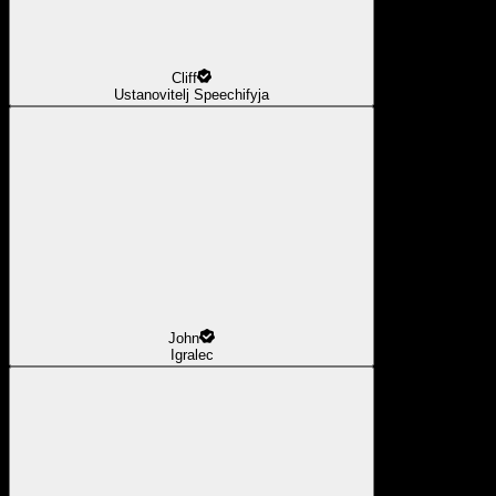
Cliff
Ustanovitelj Speechifyja
John
Igralec