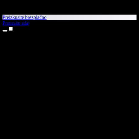
Preizkusite brezplačno
Prenesite zdaj
Izdelki
Pretvorba besedila v govor
Aplikaciji za iPhone in iPad
Aplikacija za Android
Razširitev za Chrome
Razširitev za Edge
Spletna aplikacija
Aplikacija za Mac
Aplikacija za Windows