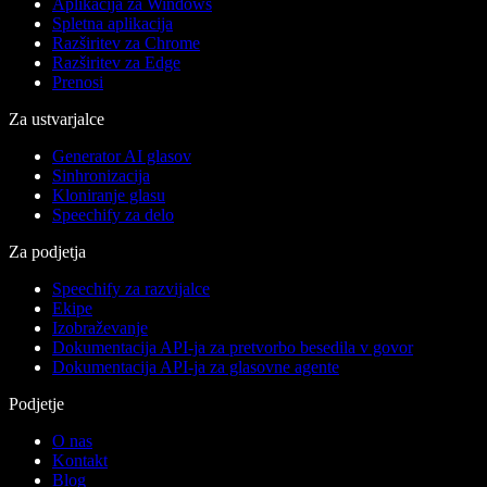
Aplikacija za Windows
Spletna aplikacija
Razširitev za Chrome
Razširitev za Edge
Prenosi
Za ustvarjalce
Generator AI glasov
Sinhronizacija
Kloniranje glasu
Speechify za delo
Za podjetja
Speechify za razvijalce
Ekipe
Izobraževanje
Dokumentacija API-ja za pretvorbo besedila v govor
Dokumentacija API-ja za glasovne agente
Podjetje
O nas
Kontakt
Blog