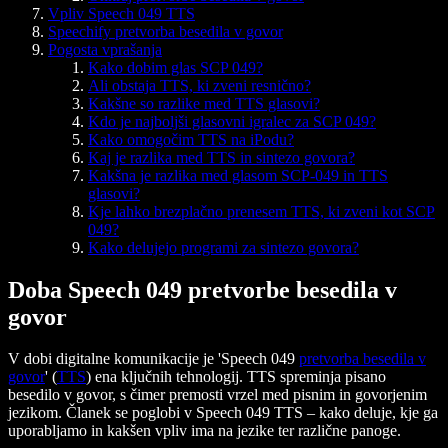
Vpliv Speech 049 TTS
Speechify pretvorba besedila v govor
Pogosta vprašanja
Kako dobim glas SCP 049?
Ali obstaja TTS, ki zveni resnično?
Kakšne so razlike med TTS glasovi?
Kdo je najboljši glasovni igralec za SCP 049?
Kako omogočim TTS na iPodu?
Kaj je razlika med TTS in sintezo govora?
Kakšna je razlika med glasom SCP-049 in TTS
glasovi?
Kje lahko brezplačno prenesem TTS, ki zveni kot SCP
049?
Kako delujejo programi za sintezo govora?
Doba Speech 049 pretvorbe besedila v
govor
V dobi digitalne komunikacije je 'Speech 049
pretvorba besedila v
govor
' (
TTS
) ena ključnih tehnologij. TTS spreminja pisano
besedilo v govor, s čimer premosti vrzel med pisnim in govorjenim
jezikom. Članek se poglobi v Speech 049 TTS – kako deluje, kje ga
uporabljamo in kakšen vpliv ima na jezike ter različne panoge.