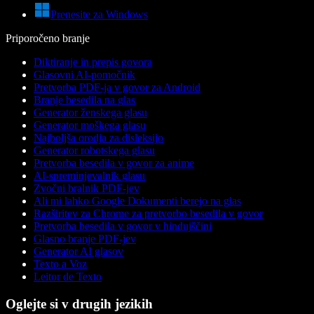
Prenesite za Windows
Priporočeno branje
Diktiranje in prepis govora
Glasovni AI-pomočnik
Pretvorba PDF-ja v govor za Android
Branje besedila na glas
Generator ženskega glasu
Generator moškega glasu
Najboljša orodja za disleksijo
Generator robotskega glasu
Pretvorba besedila v govor za anime
AI-spreminjevalnik glasu
Zvočni bralnik PDF-jev
Ali mi lahko Google Dokumenti berejo na glas
Razširitev za Chrome za pretvorbo besedila v govor
Pretvorba besedila v govor v hindujščini
Glasno branje PDF-jev
Generator AI glasov
Texto a Voz
Leitor de Texto
Oglejte si v drugih jezikih