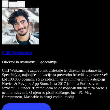
Cliff Weitzman
Direktor in ustanovitelj Speechifyja
Cliff Weitzman je zagovornik disleksije ter direktor in ustanovitelj
Speechifyja, najboljše aplikacije za pretvorbo besedila v govor z več
kot 100.000 ocenami s 5 zvezdicami ter prvim mestom v kategoriji
Novice & Revije v App Storu. Leta 2017 je bil na Forbesovem
seznamu 30 under 30 zaradi dela na dostopnosti interneta za osebe z
učnimi težavami. O njem so pisali EdSurge, Inc., PC Mag,
Entrepreneur, Mashable in drugi vodilni mediji.