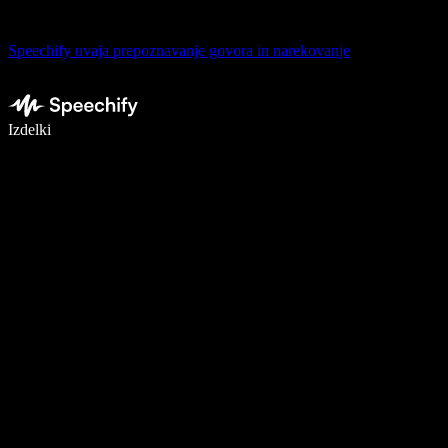
Speechify uvaja prepoznavanje govora in narekovanje
Pišite 5× hitreje z narekovanjem
Izdelki
Več o tem