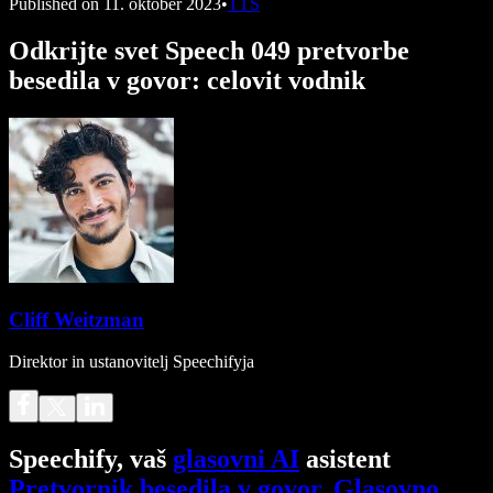
Published on
11. oktober 2023
•
TTS
Odkrijte svet Speech 049 pretvorbe
besedila v govor: celovit vodnik
Cliff Weitzman
Direktor in ustanovitelj Speechifyja
Speechify, vaš
glasovni AI
asistent
Pretvornik besedila v govor
.
Glasovno