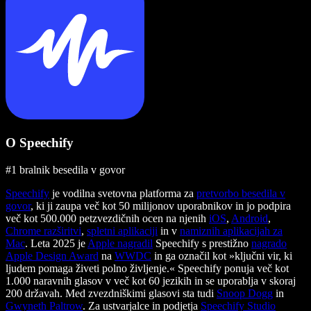
O Speechify
#1 bralnik besedila v govor
Speechify
je vodilna svetovna platforma za
pretvorbo besedila v
govor
, ki ji zaupa več kot 50 milijonov uporabnikov in jo podpira
več kot 500.000 petzvezdičnih ocen na njenih
iOS
,
Android
,
Chrome razširitvi
,
spletni aplikaciji
in v
namiznih aplikacijah za
Mac
. Leta 2025 je
Apple nagradil
Speechify s prestižno
nagrado
Apple Design Award
na
WWDC
in ga označil kot »ključni vir, ki
ljudem pomaga živeti polno življenje.« Speechify ponuja več kot
1.000 naravnih glasov v več kot 60 jezikih in se uporablja v skoraj
200 državah. Med zvezdniškimi glasovi sta tudi
Snoop Dogg
in
Gwyneth Paltrow
. Za ustvarjalce in podjetja
Speechify Studio