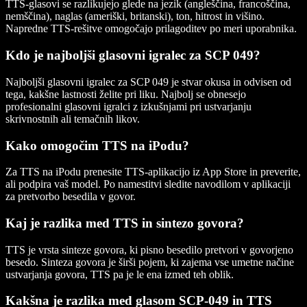
TTS-glasovi se razlikujejo glede na jezik (angleščina, francoščina,
nemščina), naglas (ameriški, britanski), ton, hitrost in višino.
Napredne TTS-rešitve omogočajo prilagoditev po meri uporabnika.
Kdo je najboljši glasovni igralec za SCP 049?
Najboljši glasovni igralec za SCP 049 je stvar okusa in odvisen od
tega, kakšne lastnosti želite pri liku. Najbolj se obnesejo
profesionalni glasovni igralci z izkušnjami pri ustvarjanju
skrivnostnih ali temačnih likov.
Kako omogočim TTS na iPodu?
Za TTS na iPodu prenesite TTS-aplikacijo iz App Store in preverite,
ali podpira vaš model. Po namestitvi sledite navodilom v aplikaciji
za pretvorbo besedila v govor.
Kaj je razlika med TTS in sintezo govora?
TTS je vrsta sinteze govora, ki pisno besedilo pretvori v govorjeno
besedo. Sinteza govora je širši pojem, ki zajema vse umetne načine
ustvarjanja govora, TTS pa je le ena izmed teh oblik.
Kakšna je razlika med glasom SCP-049 in TTS