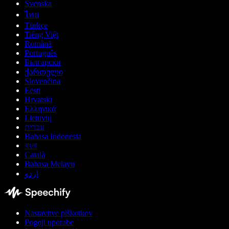
Svenska
ไทย
Türkçe
Tiếng Việt
Română
Português
Български
ქართული
Slovenčina
Eesti
Hrvatski
Ελληνικά
Lietuvių
עברית
Bahasa Indonesia
বাংলা
Català
Bahasa Melayu
اردو
Nastavitve piškotkov
Pogoji uporabe