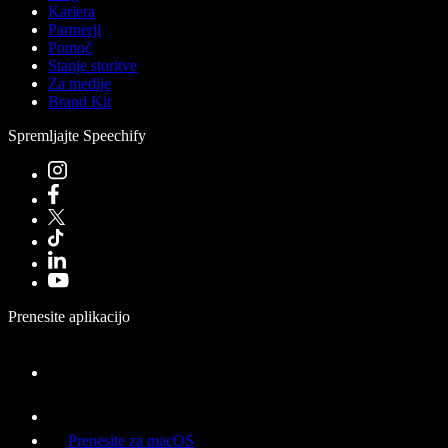
Kariera
Partnerji
Pomoč
Stanje storitve
Za medije
Brand Kit
Spremljajte Speechify
Prenesite aplikacijo
Prenesite za macOS