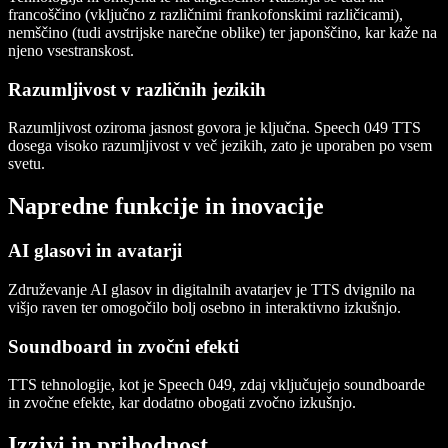
francoščino (vključno z različnimi frankofonskimi različicami),
nemščino (tudi avstrijske narečne oblike) ter japonščino, kar kaže na
njeno vsestranskost.
Razumljivost v različnih jezikih
Razumljivost oziroma jasnost govora je ključna. Speech 049 TTS
dosega visoko razumljivost v več jezikih, zato je uporaben po vsem
svetu.
Napredne funkcije in inovacije
AI glasovi in avatarji
Združevanje AI glasov in digitalnih avatarjev je TTS dvignilo na
višjo raven ter omogočilo bolj osebno in interaktivno izkušnjo.
Soundboard in zvočni efekti
TTS tehnologije, kot je Speech 049, zdaj vključujejo soundboarde
in zvočne efekte, kar dodatno obogati zvočno izkušnjo.
Izzivi in prihodnost