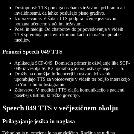
Dostopnost
: TTS pomaga osebam s težavami pri branju ali
invalidnostmi, da lahko poslušajo pisno gradivo.
Izobraževanje
: V šolah TTS podpira učenje jezikov in
pomaga učencem z učnimi težavami.
Posel in mediji
: Od chatbotov do pripovedovanja v videih
TTS spreminja poslovno komunikacijo in način uporabe
medijev.
Primeri Speech 049 TTS
Aplikacija SCP-049
: Domiseln primer je oživljanje lika SCP-
049 iz vesolja SCP z uporabo govora, ustvarjenega s TTS.
Družbena omrežja
: Influencerji in ustvarjalci vsebin
uporabljajo TTS za voiceoverje v videih ter boljšo interakcijo
na YouTubu in Instagramu.
Zdravstvo
: V medicini TTS olajša komunikacijo s pacienti,
posebej s tistimi, ki težko govorijo.
Speech 049 TTS v večjezičnem okolju
Prilagajanje jezika in naglasa
Tehnologija ni omejena le na angleščino. Razširja se tudi na