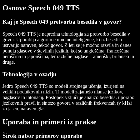
Osnove Speech 049 TTS
Kaj je Speech 049 pretvorba besedila v govor?
Speech 049 TTS je napredna tehnologija za pretvorbo besedila v
govor. Uporablja algoritme umetne inteligence, ki iz besedila
ustvarijo naraven, tekoč govor. Z leti se je močno razvila in danes
ponuja glasove v številnih jezikih, kot so angleščina, francoščina,
nemščina in japonščina, ter različne naglase – ameriški, britanski in
druge.
Tehnologija v ozadju
Jedro Speech 049 TTS so modeli strojnega učenja, izurjeni na
velikih podatkovnih nizih. Ti modeli zajamejo nianse jezikov,
naglasov in intonacij. Postopek vključuje analizo besedila, uporabo
jezikovnih pravil in sintezo govora v različnih frekvencah (v kHz)
za jasen, naraven glas.
Uporaba in primeri iz prakse
Širok nabor primerov uporabe