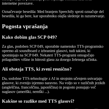
internetne povezave.
Označevanje besedila
: Med branjem Speechify sproti označuje del
besedila, ki ga bere, kar uporabniku olajša sledenje in razumevanje.
Pogosta vprašanja
Kako dobim glas SCP 049?
Za glas, podoben SCP 049, uporabite namensko TTS-programsko
opremo ali soundboard z izbranimi glasovi, tudi takimi, ki
spominjajo na SCP 049. Nekateri TTS-programi omogočajo
prilagoditev višine in hitrosti glasu za dosego želenega učinka.
Ali obstaja TTS, ki zveni resnično?
Da, sodobne TTS-tehnologije z AI in strojnim učenjem ustvarjajo
glasove, ki zvenijo izjemno naravno. Na voljo so v različnih jezikih
(angleščina, francoščina, japonščina) in pogosto ponujajo več
naglasov (ameriški, nemški ...).
Kakšne so razlike med TTS glasovi?