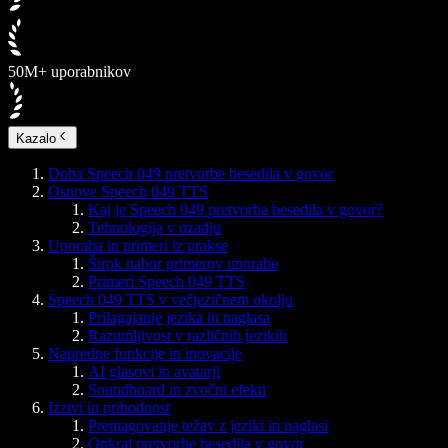
50M+ uporabnikov
Kazalo
Doba Speech 049 pretvorbe besedila v govor
Osnove Speech 049 TTS
Kaj je Speech 049 pretvorba besedila v govor?
Tehnologija v ozadju
Uporaba in primeri iz prakse
Širok nabor primerov uporabe
Primeri Speech 049 TTS
Speech 049 TTS v večjezičnem okolju
Prilagajanje jezika in naglasa
Razumljivost v različnih jezikih
Napredne funkcije in inovacije
AI glasovi in avatarji
Soundboard in zvočni efekti
Izzivi in prihodnost
Premagovanje težav z jeziki in naglasi
Onkraj pretvorbe besedila v govor