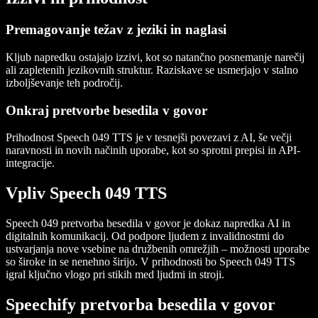
Premagovanje težav z jeziki in naglasi
Kljub napredku ostajajo izzivi, kot so natančno posnemanje narečij
ali zapletenih jezikovnih struktur. Raziskave se usmerjajo v stalno
izboljševanje teh področij.
Onkraj pretvorbe besedila v govor
Prihodnost Speech 049 TTS je v tesnejši povezavi z AI, še večji
naravnosti in novih načinih uporabe, kot so sprotni prepisi in API-
integracije.
Vpliv Speech 049 TTS
Speech 049 pretvorba besedila v govor je dokaz napredka AI in
digitalnih komunikacij. Od podpore ljudem z invalidnostmi do
ustvarjanja nove vsebine na družbenih omrežjih – možnosti uporabe
so široke in se nenehno širijo. V prihodnosti bo Speech 049 TTS
igral ključno vlogo pri stikih med ljudmi in stroji.
Speechify pretvorba besedila v govor