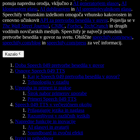
ponuja napredna orodja, vključno z
AI generatorjem glasov
,
AI
kloniranjem glasu
,
AI dubliranjem
in
AI spreminjevalnikom glasu
.
Speechify vrhunskim izdelkom omogoča vrhunsko kakovosten in
cenovno učinkovit
API za pretvorbo besedila v govor
. Pojavlja se v
The Wall Street Journal
,
CNBC
,
Forbes
,
TechCrunch
in drugih
vodilnih novičarskih medijih. Speechify je največji ponudnik
pretvorbe besedila v govor na svetu. Obiščite
speechify.com/news
,
speechify.com/blog
in
speechify.com/press
za več informacij.
Kazalo
Doba Speech 049 pretvorbe besedila v govor
Osnove Speech 049 TTS
Kaj je Speech 049 pretvorba besedila v govor?
Tehnologija v ozadju
Uporaba in primeri iz prakse
Širok nabor primerov uporabe
Primeri Speech 049 TTS
Speech 049 TTS v večjezičnem okolju
Prilagajanje jezika in naglasa
Razumljivost v različnih jezikih
Napredne funkcije in inovacije
AI glasovi in avatarji
Soundboard in zvočni efekti
Izzivi in prihodnost