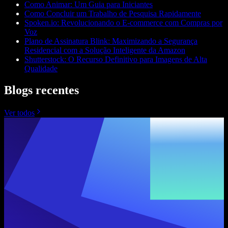
Como Animar: Um Guia para Iniciantes
Como Concluir um Trabalho de Pesquisa Rapidamente
Spoken.io: Revolucionando o E-commerce com Compras por
Voz
Plano de Assinatura Blink: Maximizando a Segurança
Residencial com a Solução Inteligente da Amazon
Shutterstock: O Recurso Definitivo para Imagens de Alta
Qualidade
Blogs recentes
Ver todos