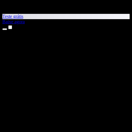
Teste grátis
Baixe agora
Produtos
Leitura em voz alta
Apps para iPhone e iPad
App para Android
Extensão para Chrome
Extensão para Edge
App Web
App para Mac
App para Windows