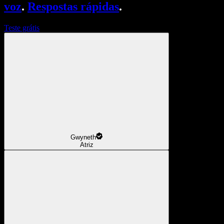
voz
.
Respostas rápidas
.
Teste grátis
Gwyneth
Atriz