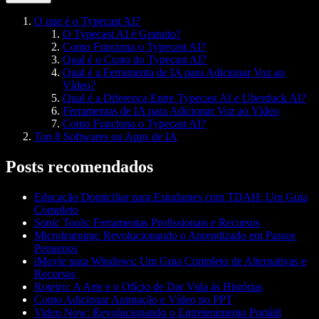
O que é o Typecast AI?
O Typecast AI é Gratuito?
Como Funciona o Typecast AI?
Qual é o Custo do Typecast AI?
Qual é a Ferramenta de IA para Adicionar Voz ao
Vídeo?
Qual é a Diferença Entre Typecast AI e Uberduck AI?
Ferramentas de IA para Adicionar Voz ao Vídeo
Como Funciona o Typecast AI?
Top 8 Softwares ou Apps de IA
Posts recomendados
Educação Domiciliar para Estudantes com TDAH: Um Guia
Completo
Sonic Tools: Ferramentas Profissionais e Recursos
Microlearning: Revolucionando o Aprendizado em Passos
Pequenos
iMovie para Windows: Um Guia Completo de Alternativas e
Recursos
Roteiro: A Arte e o Ofício de Dar Vida às Histórias
Como Adicionar Animação e Vídeo no PPT
Video Now: Revolucionando o Entretenimento Portátil