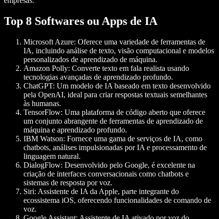
empresas.
Top 8 Softwares ou Apps de IA
Microsoft Azure:
Oferece uma variedade de ferramentas de
IA, incluindo análise de texto, visão computacional e modelos
personalizados de aprendizado de máquina.
Amazon Polly:
Converte texto em fala realista usando
tecnologias avançadas de aprendizado profundo.
ChatGPT:
Um modelo de IA baseado em texto desenvolvido
pela OpenAI, ideal para criar respostas textuais semelhantes
às humanas.
TensorFlow:
Uma plataforma de código aberto que oferece
um conjunto abrangente de ferramentas de aprendizado de
máquina e aprendizado profundo.
IBM Watson:
Fornece uma gama de serviços de IA, como
chatbots, análises impulsionadas por IA e processamento de
linguagem natural.
DialogFlow:
Desenvolvido pelo Google, é excelente na
criação de interfaces conversacionais como chatbots e
sistemas de resposta por voz.
Siri:
Assistente de IA da Apple, parte integrante do
ecossistema iOS, oferecendo funcionalidades de comando de
voz.
Google Assistant:
Assistente de IA ativado por voz do