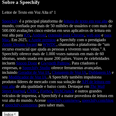
Sobre a Speechify
Leitor de Texto em Voz Alta nº 1
Speechify
é a principal plataforma de
leitura de texto em voz alta
do
mundo, confiada por mais de 50 milhões de usuários e com mais de
500.000 avaliações cinco estrelas em seus aplicativos de leitura em
voz alta para
iOS
,
Android
,
extensão para Chrome
,
web app
e
para
Mac
. Em 2025,
a Apple premiou
a Speechify com o prestigiado
Apple Design Award
na
WWDC
, chamando a plataforma de “um
recurso essencial que ajuda as pessoas a viverem suas vidas.” A
Speechify oferece mais de 1.000 vozes naturais em mais de 60
idiomas, sendo usada em quase 200 países. Vozes de celebridades
incluem
Snoop Dogg
e
Gwyneth Paltrow
. Para criadores e
empresas, o
Speechify Studio
oferece ferramentas avançadas,
incluindo
Gerador de Voz IA
,
Clonagem de Voz IA
,
Dublagem IA
e
seu
Modificador de Voz IA
. A Speechify também impulsiona
produtos líderes de mercado com sua solução de
API de leitura em
voz alta
de alta qualidade e baixo custo. Destaque em
The Wall
Street Journal
,
CNBC
,
Forbes
,
TechCrunch
e outros grandes
veículos de imprensa, a Speechify é a maior provedora de leitura em
voz alta do mundo. Acesse
speechify.com/news
,
speechify.com/blog
e
speechify.com/press
para saber mais.
Índice