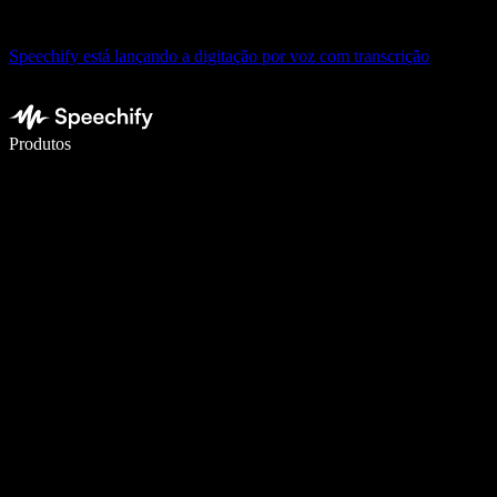
Speechify está lançando a digitação por voz com transcrição
Escreva 5× mais rápido com a digitação por voz
Produtos
Saiba mais