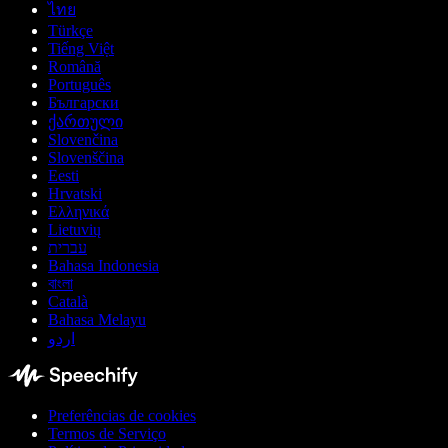
ไทย
Türkçe
Tiếng Việt
Română
Português
Български
ქართული
Slovenčina
Slovenščina
Eesti
Hrvatski
Ελληνικά
Lietuvių
עברית
Bahasa Indonesia
বাংলা
Català
Bahasa Melayu
اردو
Preferências de cookies
Termos de Serviço