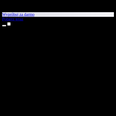
Wypróbuj za darmo
Pobierz teraz
Produkty
Tekst na mowę
Aplikacje na iPhone’a i iPada
Aplikacja na Androida
Rozszerzenie do Chrome
Rozszerzenie do Edge
Aplikacja webowa
Aplikacja na Maca
Aplikacja na Windows