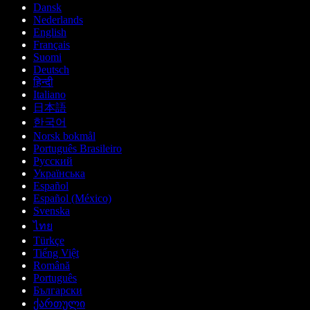
Dansk
Nederlands
English
Français
Suomi
Deutsch
हिन्दी
Italiano
日本語
한국어
Norsk bokmål
Português Brasileiro
Русский
Українська
Español
Español (México)
Svenska
ไทย
Türkçe
Tiếng Việt
Română
Português
Български
ქართული