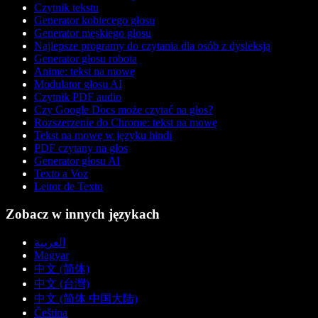
Czytnik tekstu
Generator kobiecego głosu
Generator męskiego głosu
Najlepsze programy do czytania dla osób z dysleksją
Generator głosu robota
Anime: tekst na mowę
Modulator głosu AI
Czytnik PDF audio
Czy Google Docs może czytać na głos?
Rozszerzenie do Chrome: tekst na mowę
Tekst na mowę w języku hindi
PDF czytany na głos
Generator głosu AI
Texto a Voz
Leitor de Texto
Zobacz w innych językach
العربية
Magyar
中文 (简体)
中文 (台灣)
中文 (简体 中国大陆)
Čeština