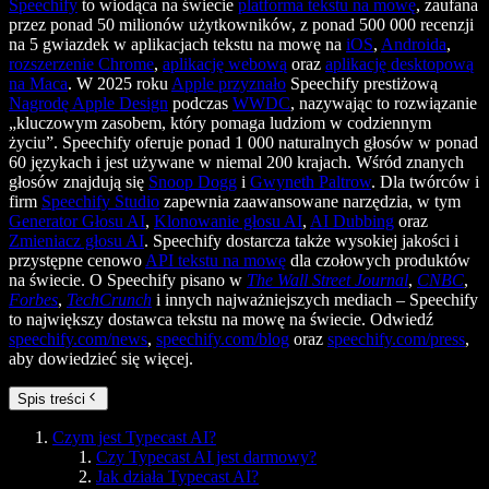
Speechify
to wiodąca na świecie
platforma tekstu na mowę
, zaufana
przez ponad 50 milionów użytkowników, z ponad 500 000 recenzji
na 5 gwiazdek w aplikacjach tekstu na mowę na
iOS
,
Androida
,
rozszerzenie Chrome
,
aplikację webową
oraz
aplikację desktopową
na Maca
. W 2025 roku
Apple przyznało
Speechify prestiżową
Nagrodę Apple Design
podczas
WWDC
, nazywając to rozwiązanie
„kluczowym zasobem, który pomaga ludziom w codziennym
życiu”. Speechify oferuje ponad 1 000 naturalnych głosów w ponad
60 językach i jest używane w niemal 200 krajach. Wśród znanych
głosów znajdują się
Snoop Dogg
i
Gwyneth Paltrow
. Dla twórców i
firm
Speechify Studio
zapewnia zaawansowane narzędzia, w tym
Generator Głosu AI
,
Klonowanie głosu AI
,
AI Dubbing
oraz
Zmieniacz głosu AI
. Speechify dostarcza także wysokiej jakości i
przystępne cenowo
API tekstu na mowę
dla czołowych produktów
na świecie. O Speechify pisano w
The Wall Street Journal
,
CNBC
,
Forbes
,
TechCrunch
i innych najważniejszych mediach – Speechify
to największy dostawca tekstu na mowę na świecie. Odwiedź
speechify.com/news
,
speechify.com/blog
oraz
speechify.com/press
,
aby dowiedzieć się więcej.
Spis treści
Czym jest Typecast AI?
Czy Typecast AI jest darmowy?
Jak działa Typecast AI?