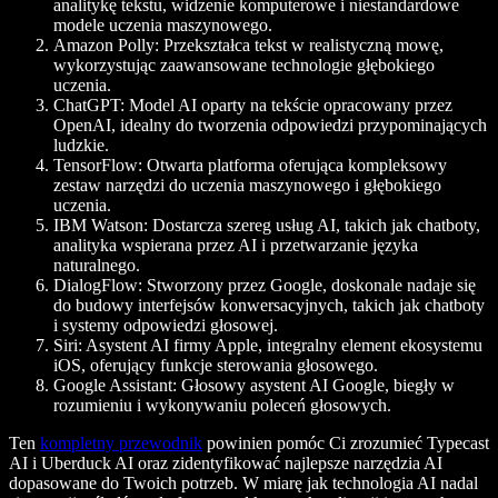
analitykę tekstu, widzenie komputerowe i niestandardowe
modele uczenia maszynowego.
Amazon Polly:
Przekształca tekst w realistyczną mowę,
wykorzystując zaawansowane technologie głębokiego
uczenia.
ChatGPT:
Model AI oparty na tekście opracowany przez
OpenAI, idealny do tworzenia odpowiedzi przypominających
ludzkie.
TensorFlow:
Otwarta platforma oferująca kompleksowy
zestaw narzędzi do uczenia maszynowego i głębokiego
uczenia.
IBM Watson:
Dostarcza szereg usług AI, takich jak chatboty,
analityka wspierana przez AI i przetwarzanie języka
naturalnego.
DialogFlow:
Stworzony przez Google, doskonale nadaje się
do budowy interfejsów konwersacyjnych, takich jak chatboty
i systemy odpowiedzi głosowej.
Siri:
Asystent AI firmy Apple, integralny element ekosystemu
iOS, oferujący funkcje sterowania głosowego.
Google Assistant:
Głosowy asystent AI Google, biegły w
rozumieniu i wykonywaniu poleceń głosowych.
Ten
kompletny przewodnik
powinien pomóc Ci zrozumieć Typecast
AI i Uberduck AI oraz zidentyfikować najlepsze narzędzia AI
dopasowane do Twoich potrzeb. W miarę jak technologia AI nadal