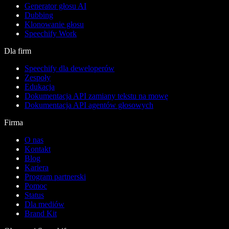
Generator głosu AI
Dubbing
Klonowanie głosu
Speechify Work
Dla firm
Speechify dla deweloperów
Zespoły
Edukacja
Dokumentacja API zamiany tekstu na mowę
Dokumentacja API agentów głosowych
Firma
O nas
Kontakt
Blog
Kariera
Program partnerski
Pomoc
Status
Dla mediów
Brand Kit