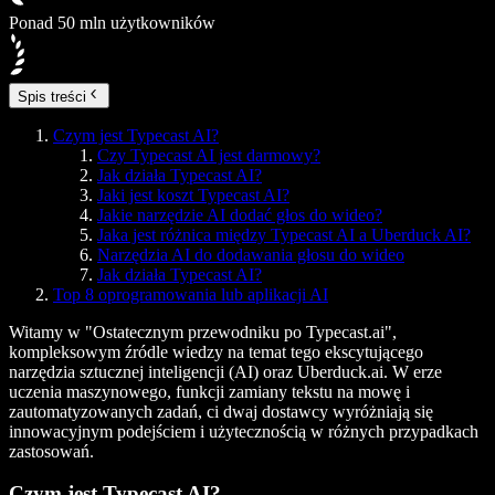
Ponad 50 mln użytkowników
Spis treści
Czym jest Typecast AI?
Czy Typecast AI jest darmowy?
Jak działa Typecast AI?
Jaki jest koszt Typecast AI?
Jakie narzędzie AI dodać głos do wideo?
Jaka jest różnica między Typecast AI a Uberduck AI?
Narzędzia AI do dodawania głosu do wideo
Jak działa Typecast AI?
Top 8 oprogramowania lub aplikacji AI
Witamy w "Ostatecznym przewodniku po Typecast.ai",
kompleksowym źródle wiedzy na temat tego ekscytującego
narzędzia sztucznej inteligencji (AI) oraz Uberduck.ai. W erze
uczenia maszynowego, funkcji zamiany tekstu na mowę i
zautomatyzowanych zadań, ci dwaj dostawcy wyróżniają się
innowacyjnym podejściem i użytecznością w różnych przypadkach
zastosowań.
Czym jest Typecast AI?