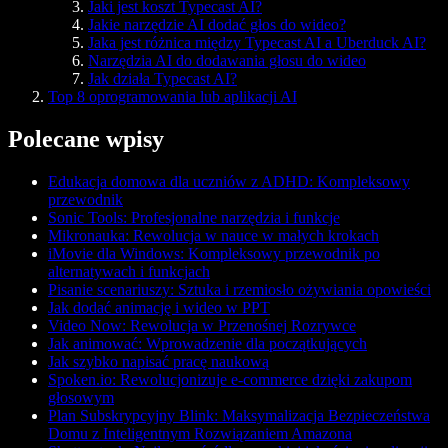
Jaki jest koszt Typecast AI?
Jakie narzędzie AI dodać głos do wideo?
Jaka jest różnica między Typecast AI a Uberduck AI?
Narzędzia AI do dodawania głosu do wideo
Jak działa Typecast AI?
Top 8 oprogramowania lub aplikacji AI
Polecane wpisy
Edukacja domowa dla uczniów z ADHD: Kompleksowy
przewodnik
Sonic Tools: Profesjonalne narzędzia i funkcje
Mikronauka: Rewolucja w nauce w małych krokach
iMovie dla Windows: Kompleksowy przewodnik po
alternatywach i funkcjach
Pisanie scenariuszy: Sztuka i rzemiosło ożywiania opowieści
Jak dodać animację i wideo w PPT
Video Now: Rewolucja w Przenośnej Rozrywce
Jak animować: Wprowadzenie dla początkujących
Jak szybko napisać pracę naukową
Spoken.io: Rewolucjonizuje e-commerce dzięki zakupom
głosowym
Plan Subskrypcyjny Blink: Maksymalizacja Bezpieczeństwa
Domu z Inteligentnym Rozwiązaniem Amazona