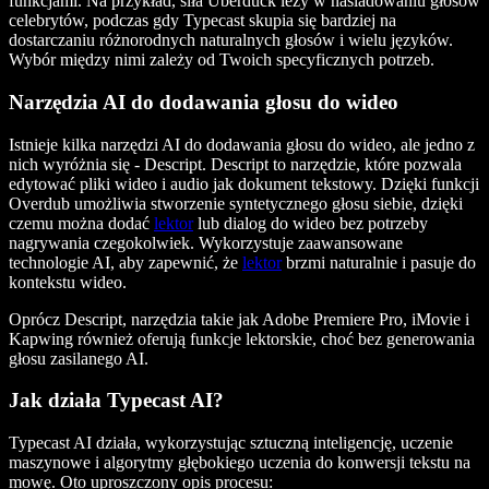
funkcjami. Na przykład, siła Uberduck leży w naśladowaniu głosów
celebrytów, podczas gdy Typecast skupia się bardziej na
dostarczaniu różnorodnych naturalnych głosów i wielu języków.
Wybór między nimi zależy od Twoich specyficznych potrzeb.
Narzędzia AI do dodawania głosu do wideo
Istnieje kilka narzędzi AI do dodawania głosu do wideo, ale jedno z
nich wyróżnia się - Descript. Descript to narzędzie, które pozwala
edytować pliki wideo i audio jak dokument tekstowy. Dzięki funkcji
Overdub umożliwia stworzenie syntetycznego głosu siebie, dzięki
czemu można dodać
lektor
lub dialog do wideo bez potrzeby
nagrywania czegokolwiek. Wykorzystuje zaawansowane
technologie AI, aby zapewnić, że
lektor
brzmi naturalnie i pasuje do
kontekstu wideo.
Oprócz Descript, narzędzia takie jak Adobe Premiere Pro, iMovie i
Kapwing również oferują funkcje lektorskie, choć bez generowania
głosu zasilanego AI.
Jak działa Typecast AI?
Typecast AI działa, wykorzystując sztuczną inteligencję, uczenie
maszynowe i algorytmy głębokiego uczenia do konwersji tekstu na
mowę. Oto uproszczony opis procesu: