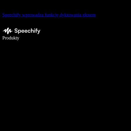
Speechify wprowadza funkcję dyktowania głosem
Pisz 5× szybciej dzięki dyktowaniu głosowemu
Produkty
Dowiedz się więcej