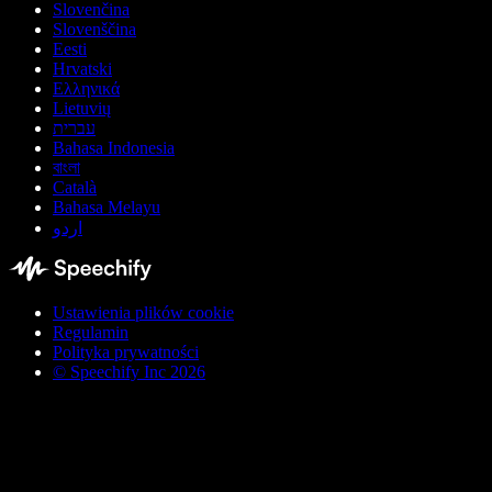
Slovenčina
Slovenščina
Eesti
Hrvatski
Ελληνικά
Lietuvių
עברית
Bahasa Indonesia
বাংলা
Català
Bahasa Melayu
اردو
Ustawienia plików cookie
Regulamin
Polityka prywatności
© Speechify Inc 2026