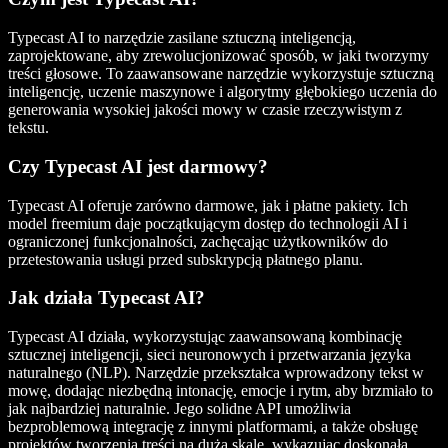
Typecast AI to narzędzie zasilane sztuczną inteligencją,
zaprojektowane, aby zrewolucjonizować sposób, w jaki tworzymy
treści głosowe. To zaawansowane narzędzie wykorzystuje sztuczną
inteligencję, uczenie maszynowe i algorytmy głębokiego uczenia do
generowania wysokiej jakości mowy w czasie rzeczywistym z
tekstu.
Czy Typecast AI jest darmowy?
Typecast AI oferuje zarówno darmowe, jak i płatne pakiety. Ich
model freemium daje początkującym dostęp do technologii AI i
ograniczonej funkcjonalności, zachęcając użytkowników do
przetestowania usługi przed subskrypcją płatnego planu.
Jak działa Typecast AI?
Typecast AI działa, wykorzystując zaawansowaną kombinację
sztucznej inteligencji, sieci neuronowych i przetwarzania języka
naturalnego (NLP). Narzędzie przekształca wprowadzony tekst w
mowę, dodając niezbędną intonację, emocje i rytm, aby brzmiało to
jak najbardziej naturalnie. Jego solidne API umożliwia
bezproblemową integrację z innymi platformami, a także obsługę
projektów tworzenia treści na dużą skalę, wykazując doskonałą