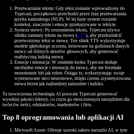
Przetwarzanie tekstu:
Gdy tekst zostanie wprowadzony do
Typecast, początkowo przechodzi przez fazę przetwarzania
języka naturalnego (NLP). W tej fazie system rozumie
kontekst, znaczenie i emocje przekazywane w tekście.
Synteza mowy:
Po zrozumieniu tekstu, Typecast używa
silnika zamiany tekstu na mowę (
TTS
), aby przekształcić
przetworzony tekst w mowę. Ten silnik TTS wykorzystuje
modele głębokiego uczenia, trenowane na godzinach danych
mowy od różnych aktorów głosowych, aby generować
realistyczną ludzką mowę.
Emocje i intonacja:
W ostatnim kroku Typecast dodaje
niezbędne emocje i intonację do mowy, aby nie brzmiała
monotonnie lub jak robot. Osiąga to, wykorzystując swoje
wytrenowane sieci neuronowe, dzięki czemu zsyntetyzowana
mowa brzmi jak najbardziej naturalnie i ludzko.
Ta nowoczesna technologia AI pozwala Typecast generować
wysokiej jakości lektory, co czyni go nieocenionym narzędziem dla
twórców treści, edukatorów, marketerów i firm.
Top 8 oprogramowania lub aplikacji AI
Microsoft Azure:
Oferuje szeroki zakres narzędzi AI, w tym