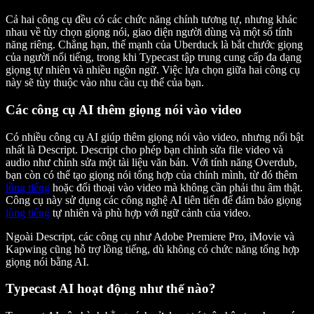
Cả hai công cụ đều có các chức năng chính tương tự, nhưng khác
nhau về tùy chọn giọng nói, giao diện người dùng và một số tính
năng riêng. Chẳng hạn, thế mạnh của Uberduck là bắt chước giọng
của người nổi tiếng, trong khi Typecast tập trung cung cấp đa dạng
giọng tự nhiên và nhiều ngôn ngữ. Việc lựa chọn giữa hai công cụ
này sẽ tùy thuộc vào nhu cầu cụ thể của bạn.
Các công cụ AI thêm giọng nói vào video
Có nhiều công cụ AI giúp thêm giọng nói vào video, nhưng nổi bật
nhất là Descript. Descript cho phép bạn chỉnh sửa file video và
audio như chỉnh sửa một tài liệu văn bản. Với tính năng Overdub,
bạn còn có thể tạo giọng nói tổng hợp của chính mình, từ đó thêm
lồng tiếng
hoặc đối thoại vào video mà không cần phải thu âm thật.
Công cụ này sử dụng các công nghệ AI tiên tiến để đảm bảo giọng
lồng tiếng
tự nhiên và phù hợp với ngữ cảnh của video.
Ngoài Descript, các công cụ như Adobe Premiere Pro, iMovie và
Kapwing cũng hỗ trợ lồng tiếng, dù không có chức năng tổng hợp
giọng nói bằng AI.
Typecast AI hoạt động như thế nào?