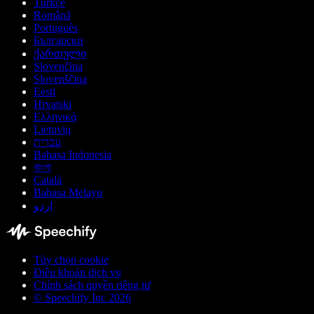
Türkçe
Română
Português
Български
ქართული
Slovenčina
Slovenščina
Eesti
Hrvatski
Ελληνικά
Lietuvių
עברית
Bahasa Indonesia
বাংলা
Català
Bahasa Melayu
اردو
Tùy chọn cookie
Điều khoản dịch vụ
Chính sách quyền riêng tư
© Speechify Inc 2026