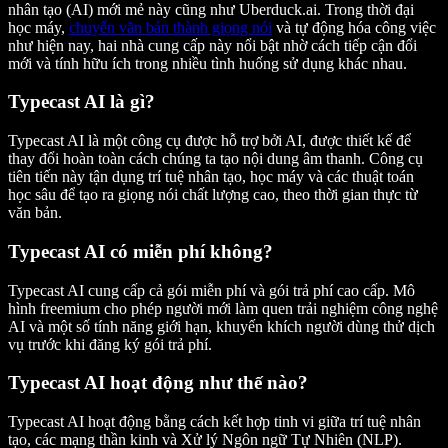
nhân tạo (AI) mới mẻ này cũng như Uberduck.ai. Trong thời đại
học máy,
chuyển văn bản thành giọng nói
và tự động hóa công việc
như hiện nay, hai nhà cung cấp này nổi bật nhờ cách tiếp cận đổi
mới và tính hữu ích trong nhiều tình huống sử dụng khác nhau.
Typecast AI là gì?
Typecast AI là một công cụ được hỗ trợ bởi AI, được thiết kế để
thay đổi hoàn toàn cách chúng ta tạo nội dung âm thanh. Công cụ
tiên tiến này tận dụng trí tuệ nhân tạo, học máy và các thuật toán
học sâu để tạo ra giọng nói chất lượng cao, theo thời gian thực từ
văn bản.
Typecast AI có miễn phí không?
Typecast AI cung cấp cả gói miễn phí và gói trả phí cao cấp. Mô
hình freemium cho phép người mới làm quen trải nghiệm công nghệ
AI và một số tính năng giới hạn, khuyến khích người dùng thử dịch
vụ trước khi đăng ký gói trả phí.
Typecast AI hoạt động như thế nào?
Typecast AI hoạt động bằng cách kết hợp tinh vi giữa trí tuệ nhân
tạo, các mạng thần kinh và Xử lý Ngôn ngữ Tự Nhiên (NLP).