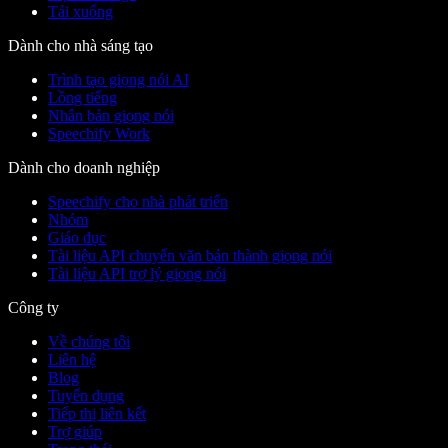
Tải xuống
Dành cho nhà sáng tạo
Trình tạo giọng nói AI
Lồng tiếng
Nhân bản giọng nói
Speechify Work
Dành cho doanh nghiệp
Speechify cho nhà phát triển
Nhóm
Giáo dục
Tài liệu API chuyển văn bản thành giọng nói
Tài liệu API trợ lý giọng nói
Công ty
Về chúng tôi
Liên hệ
Blog
Tuyển dụng
Tiếp thị liên kết
Trợ giúp