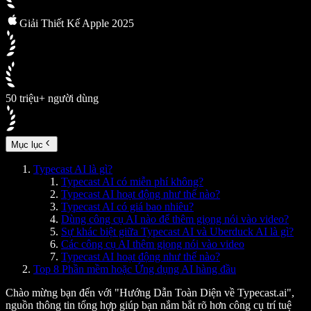
Giải Thiết Kế Apple 2025
50 triệu+ người dùng
Mục lục
Typecast AI là gì?
Typecast AI có miễn phí không?
Typecast AI hoạt động như thế nào?
Typecast AI có giá bao nhiêu?
Dùng công cụ AI nào để thêm giọng nói vào video?
Sự khác biệt giữa Typecast AI và Uberduck AI là gì?
Các công cụ AI thêm giọng nói vào video
Typecast AI hoạt động như thế nào?
Top 8 Phần mềm hoặc Ứng dụng AI hàng đầu
Chào mừng bạn đến với "Hướng Dẫn Toàn Diện về Typecast.ai",
nguồn thông tin tổng hợp giúp bạn nắm bắt rõ hơn công cụ trí tuệ