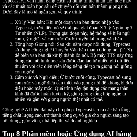
Typecast AI vận hành bằng cách sử dụng trí tuệ nhân tạo, học máy
và các thuật toán học sâu để chuyển đổi văn bản thành giọng nói.
Dưới đây là mô tả ngắn gọn về quy trình:
Xử lý Văn bản:
Khi một đoạn văn bản được nhập vào
Typecast, trước tiên nó sẽ trải qua giai đoạn Xử lý Ngôn ngữ
Tự nhiên (NLP). Trong giai đoạn này, hệ thống sẽ hiểu ngữ
cảnh, ý nghĩa và cảm xúc được truyền tải trong văn bản.
Tổng hợp Giọng nói:
Sau khi nắm được nội dung, Typecast
sử dụng công nghệ Chuyển Văn bản thành Giọng nói (TTS)
để biến văn bản đã xử lý thành lời nói. Bộ máy TTS này ứng
dụng các mô hình học sâu được đào tạo từ nhiều giờ dữ liệu
thu âm với các diễn viên lồng tiếng để tạo ra giọng nói giống
con người.
Cảm xúc và Ngữ điệu:
Ở bước cuối cùng, Typecast bổ sung
cảm xúc và ngữ điệu cần thiết vào giọng nói để không bị đơn
điệu hoặc máy móc. Quá trình này tận dụng các mạng thần
kinh đã được huấn luyện kỹ, giúp giọng tổng hợp nghe tự
nhiên và gần với giọng người thật nhất có thể.
Công nghệ AI hiện đại này cho phép Typecast tạo ra các bản lồng
tiếng chất lượng cao, trở thành công cụ vô giá cho người sáng tạo
nội dung, giáo viên, nhà tiếp thị và doanh nghiệp.
Top 8 Phần mềm hoặc Ứng dụng AI hàng