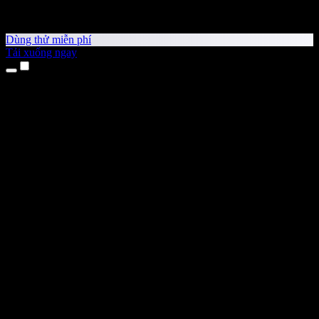
Dùng thử miễn phí
Tải xuống ngay
Sản phẩm
Chuyển văn bản thành giọng nói
Ứng dụng cho iPhone & iPad
Ứng dụng Android
Tiện ích cho Chrome
Tiện ích cho Edge
Ứng dụng web
Ứng dụng cho Mac
Ứng dụng cho Windows