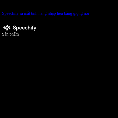
Speechify ra mắt tính năng nhập liệu bằng giọng nói
Viết nhanh gấp 5 lần với tính năng nhập bằng giọng nói
Sản phẩm
Tìm hiểu thêm