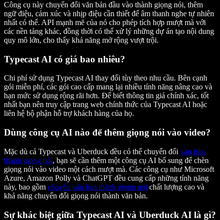
Công cụ này chuyển đổi văn bản đầu vào thành giọng nói, thêm
ngữ điệu, cảm xúc và nhịp điệu cần thiết để âm thanh nghe tự nhiên
nhất có thể. API mạnh mẽ của nó cho phép tích hợp mượt mà với
các nền tảng khác, đồng thời có thể xử lý những dự án tạo nội dung
quy mô lớn, cho thấy khả năng mở rộng vượt trội.
Typecast AI có giá bao nhiêu?
Chi phí sử dụng Typecast AI thay đổi tùy theo nhu cầu. Bên cạnh
gói miễn phí, các gói cao cấp mang lại nhiều tính năng nâng cao và
hạn mức sử dụng rộng rãi hơn. Để biết thông tin giá chính xác, tốt
nhất bạn nên truy cập trang web chính thức của Typecast AI hoặc
liên hệ bộ phận hỗ trợ khách hàng của họ.
Dùng công cụ AI nào để thêm giọng nói vào video?
Mặc dù cả Typecast và Uberduck đều có thể chuyển đổi
văn bản
thành giọng nói
, bạn sẽ cần thêm một công cụ AI bổ sung để chèn
giọng nói vào video một cách mượt mà. Các công cụ như Microsoft
Azure, Amazon Polly và ChatGPT đều cung cấp những tính năng
này, bao gồm
chuyển văn bản thành giọng nói
chất lượng cao và
khả năng chuyển đổi giọng nói thành văn bản.
Sự khác biệt giữa Typecast AI và Uberduck AI là gì?