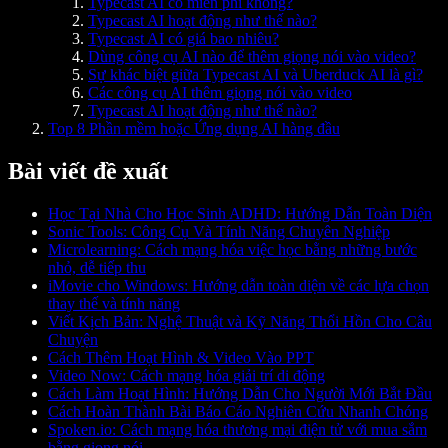
Typecast AI có miễn phí không?
Typecast AI hoạt động như thế nào?
Typecast AI có giá bao nhiêu?
Dùng công cụ AI nào để thêm giọng nói vào video?
Sự khác biệt giữa Typecast AI và Uberduck AI là gì?
Các công cụ AI thêm giọng nói vào video
Typecast AI hoạt động như thế nào?
Top 8 Phần mềm hoặc Ứng dụng AI hàng đầu
Bài viết đề xuất
Học Tại Nhà Cho Học Sinh ADHD: Hướng Dẫn Toàn Diện
Sonic Tools: Công Cụ Và Tính Năng Chuyên Nghiệp
Microlearning: Cách mạng hóa việc học bằng những bước
nhỏ, dễ tiếp thu
iMovie cho Windows: Hướng dẫn toàn diện về các lựa chọn
thay thế và tính năng
Viết Kịch Bản: Nghệ Thuật và Kỹ Năng Thổi Hồn Cho Câu
Chuyện
Cách Thêm Hoạt Hình & Video Vào PPT
Video Now: Cách mạng hóa giải trí di động
Cách Làm Hoạt Hình: Hướng Dẫn Cho Người Mới Bắt Đầu
Cách Hoàn Thành Bài Báo Cáo Nghiên Cứu Nhanh Chóng
Spoken.io: Cách mạng hóa thương mại điện tử với mua sắm
bằng giọng nói