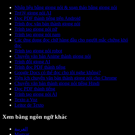
Nhập liệu bằng giọng nói & soạn thảo bằng giọng nói
Trợ lý giọng nói AI
Đọc PDF thành tiếng trên Android
Trình đọc văn bản thành giọng nói
Trình tạo giọng nói nữ
Trình tạo giọng nói nam
Các ứng dụng đọc chữ hàng đầu cho người mắc chứng khó
đọc
Trình tạo giọng nói robot
Chuyển văn bản Anime thành giọng nói
Trình đổi giọng AI
Trình đọc PDF thành tiếng
Google Docs có thể đọc cho tôi nghe không?
Tiện ích chuyển văn bản thành giọng nói cho Chrome
Chuyển văn bản thành giọng nói tiếng Hindi
Đọc PDF thành tiếng
Trình tạo giọng nói AI
Texto a Voz
Leitor de Texto
Xem bằng ngôn ngữ khác
العربية
Magyar