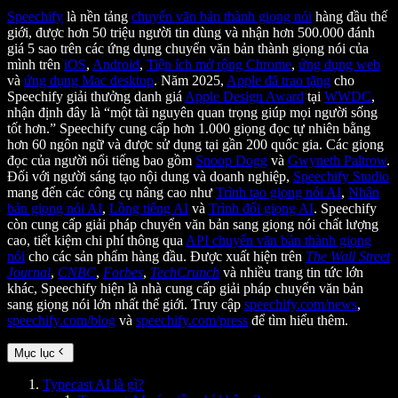
Speechify
là nền tảng
chuyển văn bản thành giọng nói
hàng đầu thế
giới, được hơn 50 triệu người tin dùng và nhận hơn 500.000 đánh
giá 5 sao trên các ứng dụng chuyển văn bản thành giọng nói của
mình trên
iOS
,
Android
,
Tiện ích mở rộng Chrome
,
ứng dụng web
và
ứng dụng Mac desktop
. Năm 2025,
Apple đã trao tặng
cho
Speechify giải thưởng danh giá
Apple Design Award
tại
WWDC
,
nhận định đây là “một tài nguyên quan trọng giúp mọi người sống
tốt hơn.” Speechify cung cấp hơn 1.000 giọng đọc tự nhiên bằng
hơn 60 ngôn ngữ và được sử dụng tại gần 200 quốc gia. Các giọng
đọc của người nổi tiếng bao gồm
Snoop Dogg
và
Gwyneth Paltrow
.
Đối với người sáng tạo nội dung và doanh nghiệp,
Speechify Studio
mang đến các công cụ nâng cao như
Trình tạo giọng nói AI
,
Nhân
bản giọng nói AI
,
Lồng tiếng AI
và
Trình đổi giọng AI
. Speechify
còn cung cấp giải pháp chuyển văn bản sang giọng nói chất lượng
cao, tiết kiệm chi phí thông qua
API chuyển văn bản thành giọng
nói
cho các sản phẩm hàng đầu. Được xuất hiện trên
The Wall Street
Journal
,
CNBC
,
Forbes
,
TechCrunch
và nhiều trang tin tức lớn
khác, Speechify hiện là nhà cung cấp giải pháp chuyển văn bản
sang giọng nói lớn nhất thế giới. Truy cập
speechify.com/news
,
speechify.com/blog
và
speechify.com/press
để tìm hiểu thêm.
Mục lục
Typecast AI là gì?