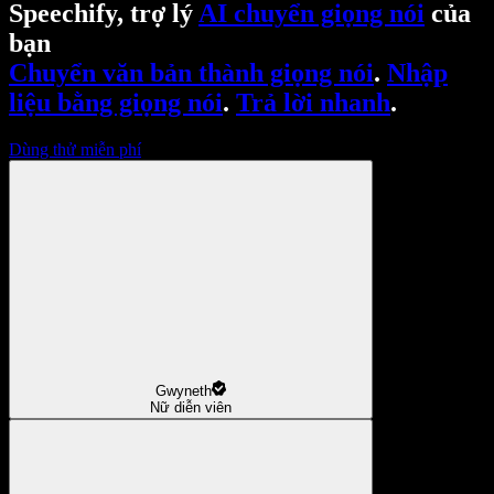
Speechify, trợ lý
AI chuyển giọng nói
của
bạn
Chuyển văn bản thành giọng nói
.
Nhập
liệu bằng giọng nói
.
Trả lời nhanh
.
Dùng thử miễn phí
Gwyneth
Nữ diễn viên