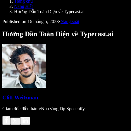
Trang chủ
Speechify cho nhà phát triển
Năng suất
Hướng Dẫn Toàn Diện về Typecast.ai
Published on
16 tháng 5, 2023
•
Năng suất
Hướng Dẫn Toàn Diện về Typecast.ai
Cliff Weitzman
Giám đốc điều hành/Nhà sáng lập Speechify