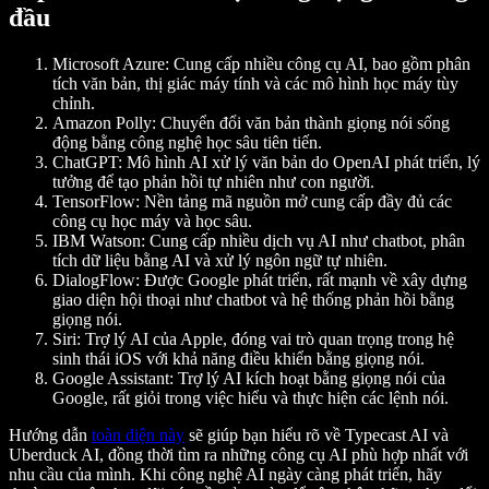
đầu
Microsoft Azure:
Cung cấp nhiều công cụ AI, bao gồm phân
tích văn bản, thị giác máy tính và các mô hình học máy tùy
chỉnh.
Amazon Polly:
Chuyển đổi văn bản thành giọng nói sống
động bằng công nghệ học sâu tiên tiến.
ChatGPT:
Mô hình AI xử lý văn bản do OpenAI phát triển, lý
tưởng để tạo phản hồi tự nhiên như con người.
TensorFlow:
Nền tảng mã nguồn mở cung cấp đầy đủ các
công cụ học máy và học sâu.
IBM Watson:
Cung cấp nhiều dịch vụ AI như chatbot, phân
tích dữ liệu bằng AI và xử lý ngôn ngữ tự nhiên.
DialogFlow:
Được Google phát triển, rất mạnh về xây dựng
giao diện hội thoại như chatbot và hệ thống phản hồi bằng
giọng nói.
Siri:
Trợ lý AI của Apple, đóng vai trò quan trọng trong hệ
sinh thái iOS với khả năng điều khiển bằng giọng nói.
Google Assistant:
Trợ lý AI kích hoạt bằng giọng nói của
Google, rất giỏi trong việc hiểu và thực hiện các lệnh nói.
Hướng dẫn
toàn diện này
sẽ giúp bạn hiểu rõ về Typecast AI và
Uberduck AI, đồng thời tìm ra những công cụ AI phù hợp nhất với
nhu cầu của mình. Khi công nghệ AI ngày càng phát triển, hãy