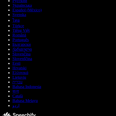
Русский
Українська
Español (México)
Svenska
ไทย
Türkçe
Tiếng Việt
Română
Português
Български
ქართული
Slovenčina
Slovenščina
Eesti
Hrvatski
Ελληνικά
Lietuvių
עברית
Bahasa Indonesia
বাংলা
Català
Bahasa Melayu
اردو