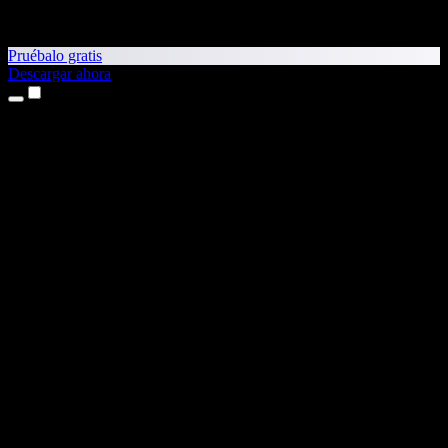
Pruébalo gratis
Descargar ahora
Productos
Texto a voz
App para iPhone y iPad
App para Android
Extensión para Chrome
Extensión para Edge
Aplicación web
App para Mac
App para Windows