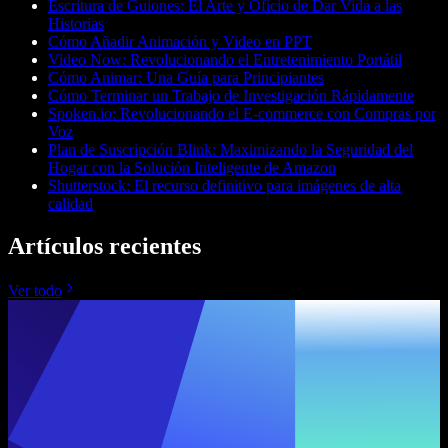
Escritura de Guiones: El Arte y Oficio de Dar Vida a las
Historias
Cómo Añadir Animación y Video en PPT
Video Now: Revolucionando el Entretenimiento Portátil
Cómo Animar: Una Guía para Principiantes
Cómo Terminar un Trabajo de Investigación Rápidamente
Spoken.io: Revolucionando el E-commerce con Compras por
Voz
Plan de Suscripción Blink: Maximizando la Seguridad del
Hogar con la Solución Inteligente de Amazon
Shutterstock: El recurso definitivo para imágenes de alta
calidad
Artículos recientes
Ver todo