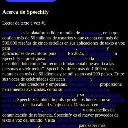
Acerca de Speechify
Lector de texto a voz #1
Speechify
es la plataforma líder mundial de
texto a voz
, en la que
confían más de 50 millones de usuarios y que cuenta con más de
500.000 reseñas de cinco estrellas en sus aplicaciones de texto a voz
para
iOS
,
Android
,
extensión de Chrome
,
aplicación web
y
aplicaciones de escritorio para
Mac
. En 2025,
Apple concedió
a
Speechify el prestigioso
Apple Design Award
en la
WWDC
,
describiéndolo como “un recurso fundamental que ayuda a las
personas a vivir mejor”. Speechify ofrece más de 1.000 voces
naturales en más de 60 idiomas y se utiliza en casi 200 países. Entre
sus voces de celebridades destacan
Snoop Dogg
y
Gwyneth
Paltrow
. Para creadores y empresas,
Speechify Studio
proporciona
herramientas avanzadas, como su
generador de voz con IA
,
clonación de voz con IA
,
doblaje con IA
y su
modificador de voz
con IA
. Speechify también impulsa productos líderes con su
API de
texto a voz
de alta calidad y bajo costo. Destacado en
The Wall
Street Journal
,
CNBC
,
Forbes
,
TechCrunch
y otros medios de
comunicación de referencia, Speechify es el mayor proveedor de
texto a voz del mundo. Visita
speechify.com/news
,
speechify.com/blog
y
speechify.com/press
para saber más.