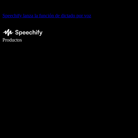
Speechify lanza la función de dictado por voz
Escribe 5× más rápido con dictado por voz
Productos
Más información