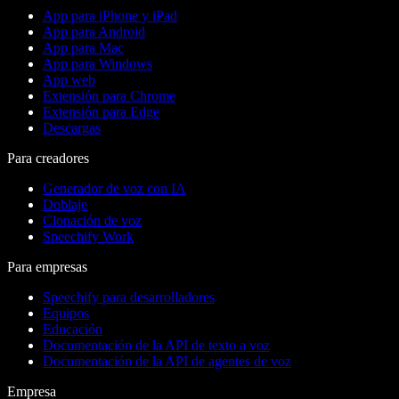
App para iPhone y iPad
App para Android
App para Mac
App para Windows
App web
Extensión para Chrome
Extensión para Edge
Descargas
Para creadores
Generador de voz con IA
Doblaje
Clonación de voz
Speechify Work
Para empresas
Speechify para desarrolladores
Equipos
Educación
Documentación de la API de texto a voz
Documentación de la API de agentes de voz
Empresa