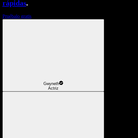
rápidas
.
Pruébalo gratis
Gwyneth
Actriz