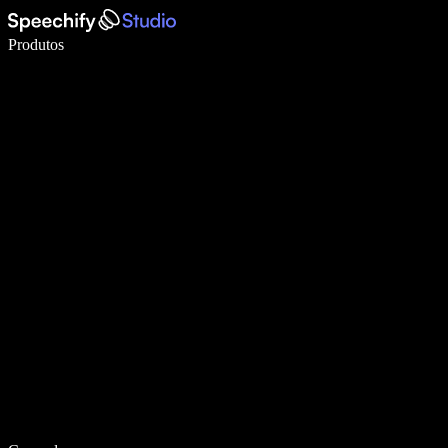
Escreva 5× mais rápido com a digitação por voz
Produtos
Saiba mais