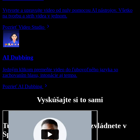
Vytvorte a upravujte video od nuly pomocou AI nástrojov. Všetko
na tvorbu a strih videa v jednom.
Pozrieť Video Studio
AI Dubbing
Jedným klikom premeňte video do ľubovoľného jazyka so
zachovaním hlasu, intonácie aj tempa.
Pozrieť AI Dubbing
Vyskúšajte si to sami
Tu je malá ukážka toho, čo zvládnete v
Speechify Studio.