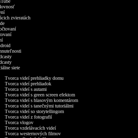
ouTube
ýslovnosť
čení
mácich zvieratách
rode
počtovaní
atovaní
ení
Android
ehnuteľnosti
odcasty
odcasty
ciálne siete
Tvorca videí prehliadky domu
Tvorca videí prehliadok
Tvorca videí s autami
Tvorca videí s green screen efektom
Tvorca videí s hlasovým komentárom
Tvorca videí s tanečnými tutoriálmi
Tvorca videí so storytellingom
Tvorca videí z fotografií
Tvorca vlogov
Tvorca vzdelávacích videí
Tvorca westernových filmov