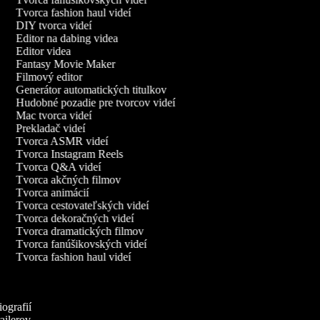
Tvorca fashion haul videí
DIY tvorca videí
Editor na dabing videa
Editor videa
Fantasy Movie Maker
Filmový editor
Generátor automatických titulkov
Hudobné pozadie pre tvorcov videí
Mac tvorca videí
Prekladač videí
Tvorca ASMR videí
Tvorca Instagram Reels
Tvorca Q&A videí
Tvorca akčných filmov
Tvorca animácií
Tvorca cestovateľských videí
Tvorca dekoračných videí
Tvorca dramatických filmov
Tvorca fanúšikovských videí
Tvorca fashion haul videí
iografií
railerov