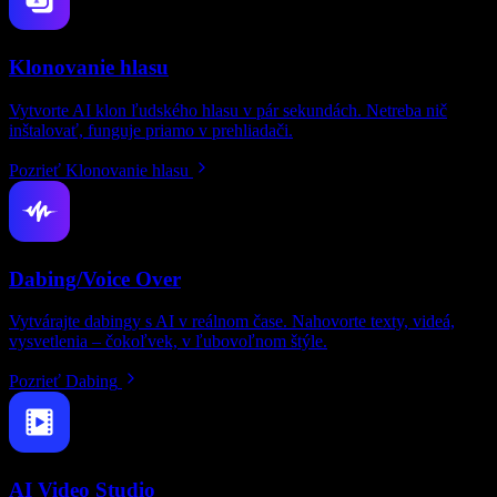
Klonovanie hlasu
Vytvorte AI klon ľudského hlasu v pár sekundách. Netreba nič
inštalovať, funguje priamo v prehliadači.
Pozrieť Klonovanie hlasu
Dabing/Voice Over
Vytvárajte dabingy s AI v reálnom čase. Nahovorte texty, videá,
vysvetlenia – čokoľvek, v ľubovoľnom štýle.
Pozrieť Dabing
AI Video Studio