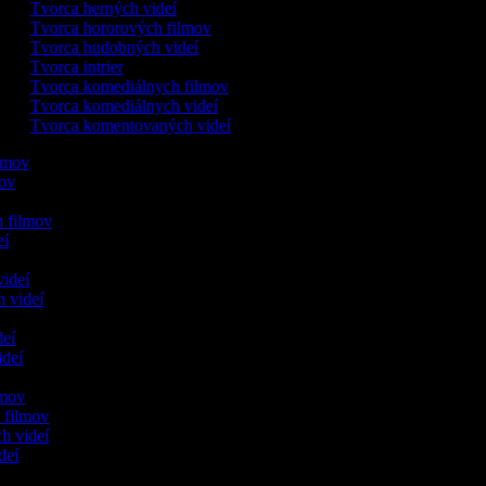
Tvorca herných videí
Tvorca hororových filmov
Tvorca hudobných videí
Tvorca intrier
Tvorca komediálnych filmov
Tvorca komediálnych videí
Tvorca komentovaných videí
ilmov
mov
h filmov
eí
videí
h videí
deí
ideí
ilmov
h filmov
ch videí
ideí