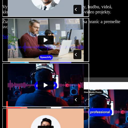
Vytvárajte dabingy, pridajte bezplatné obrázky, hudbu, videá,
klonujte svoj hlas – postavíte pôsobivé audio-video projekty.
Žiadne učenie, všetko v prehliadači – zbavte sa hraníc a premeňte
svoje nápady na realitu.
Spustiť Studio