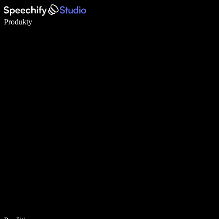
Píšte 5× rýchlejšie pomocou hlasového diktovania
Produkty
Zistiť viac