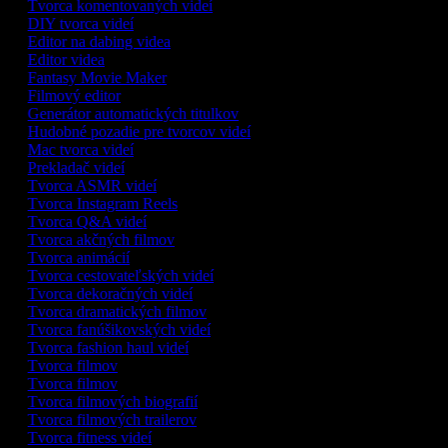
Tvorca komentovaných videí
DIY tvorca videí
Editor na dabing videa
Editor videa
Fantasy Movie Maker
Filmový editor
Generátor automatických titulkov
Hudobné pozadie pre tvorcov videí
Mac tvorca videí
Prekladač videí
Tvorca ASMR videí
Tvorca Instagram Reels
Tvorca Q&A videí
Tvorca akčných filmov
Tvorca animácií
Tvorca cestovateľských videí
Tvorca dekoračných videí
Tvorca dramatických filmov
Tvorca fanúšikovských videí
Tvorca fashion haul videí
Tvorca filmov
Tvorca filmov
Tvorca filmových biografií
Tvorca filmových trailerov
Tvorca fitness videí