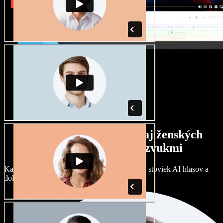
Široký výber mužských aj ženských
hlasov s rôznymi prízvukmi
Každý projekt môže znieť inak. Vyberte si zo stoviek AI hlasov a
dolaďte si ich podľa seba.