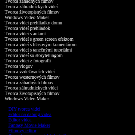
Tvorca záhadných filmov
Tvorca záhradníckych videí
Tvorca životopisných filmov
Windows Video Maker
Tvorca videí prehliadky domu
Tvorca videí prehliadok
Tvorca videí s autami
Tvorca videí s green screen efektom
Tvorca videí s hlasovým komentárom
Tvorca videí s tanečnými tutoriálmi
Tvorca videí so storytellingom
Tvorca videí z fotografií
Tvorca vlogov
Tvorca vzdelávacích videí
Tvorca westernových filmov
Tvorca záhadných filmov
Tvorca záhradníckych videí
Tvorca životopisných filmov
Windows Video Maker
DIY tvorca videí
Editor na dabing videa
Editor videa
Fantasy Movie Maker
Filmový editor