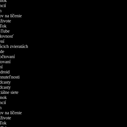
vánok
encií
ám
ov na líčenie
v živote
ikTok
ouTube
ýslovnosť
čení
mácich zvieratách
rode
počtovaní
atovaní
ení
Android
ehnuteľnosti
odcasty
odcasty
ciálne siete
vánok
encií
ám
ov na líčenie
v živote
ikTok