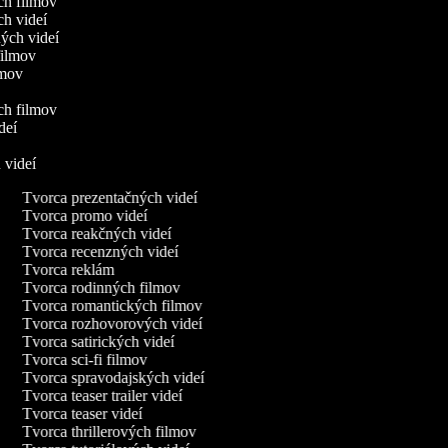
ych filmov
ch videí
ných videí
 filmov
ilmov
ých filmov
ideí
h videí
Tvorca prezentačných videí
Tvorca promo videí
Tvorca reakčných videí
Tvorca recenzných videí
Tvorca reklám
Tvorca rodinných filmov
Tvorca romantických filmov
Tvorca rozhovorových videí
Tvorca satirických videí
Tvorca sci-fi filmov
Tvorca spravodajských videí
Tvorca teaser trailer videí
Tvorca teaser videí
Tvorca thrillerových filmov