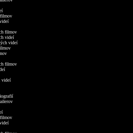
í
deí
 filmov
 videí
ych filmov
ch videí
ných videí
 filmov
ilmov
ých filmov
ideí
h videí
iografií
railerov
í
deí
 filmov
 videí