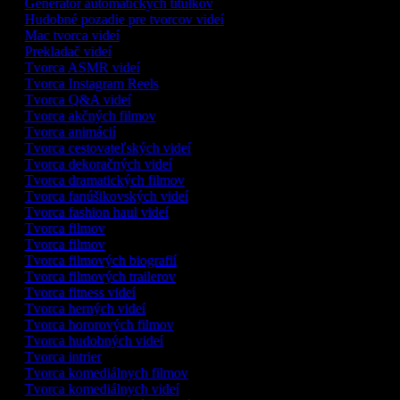
Generátor automatických titulkov
Hudobné pozadie pre tvorcov videí
Mac tvorca videí
Prekladač videí
Tvorca ASMR videí
Tvorca Instagram Reels
Tvorca Q&A videí
Tvorca akčných filmov
Tvorca animácií
Tvorca cestovateľských videí
Tvorca dekoračných videí
Tvorca dramatických filmov
Tvorca fanúšikovských videí
Tvorca fashion haul videí
Tvorca filmov
Tvorca filmov
Tvorca filmových biografií
Tvorca filmových trailerov
Tvorca fitness videí
Tvorca herných videí
Tvorca hororových filmov
Tvorca hudobných videí
Tvorca intrier
Tvorca komediálnych filmov
Tvorca komediálnych videí