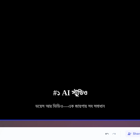
#১ AI স্টুডিও
ভয়েস আর ভিডিও—এক জায়গায় সব সমাধান