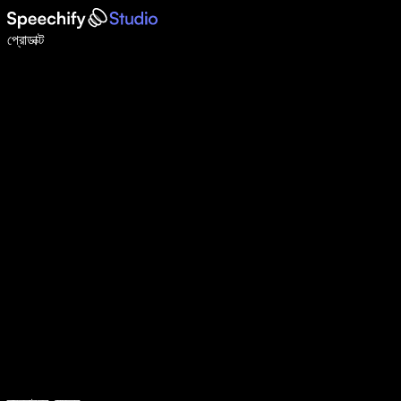
ভয়েস টাইপিং দিয়ে ৫ গুণ দ্রুত লিখুন
প্রোডাক্ট
আরও জানুন