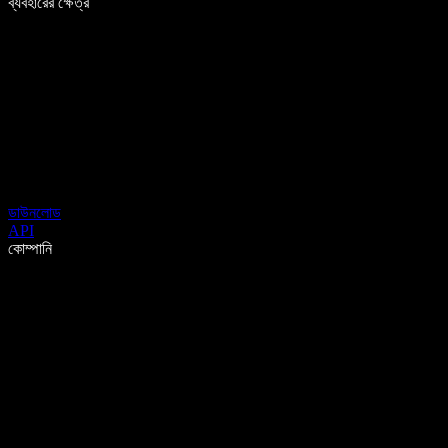
ব্যবহারের ক্ষেত্র
ডাউনলোড
API
কোম্পানি