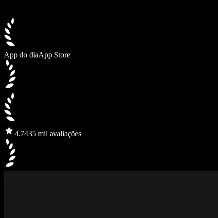
App do dia
App Store
4.7
435 mil avaliações