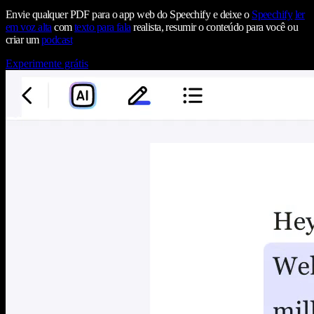
Envie qualquer PDF para o app web do Speechify e deixe o
Speechify
ler
em voz alta
com
texto para fala
realista, resumir o conteúdo para você ou
criar um
podcast
Experimente grátis