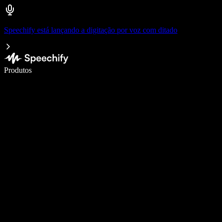
Speechify está lançando a digitação por voz com ditado
Escreva 5× mais rápido com digitação por voz
Produtos
Saiba mais