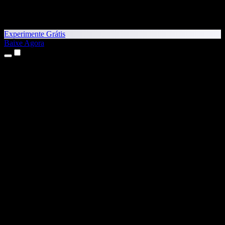
Experimente Grátis
Baixe Agora
Produtos
Texto para Fala
Apps para iPhone e iPad
App para Android
Extensão para Chrome
Extensão para Edge
App Web
App para Mac
App para Windows