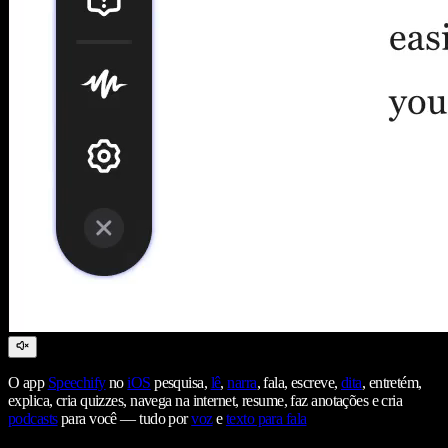
O app
Speechify
no
iOS
pesquisa,
lê
,
narra
, fala, escreve,
dita
, entretém,
explica, cria quizzes, navega na internet, resume, faz anotações e cria
podcasts
para você — tudo por
voz
e
texto para fala