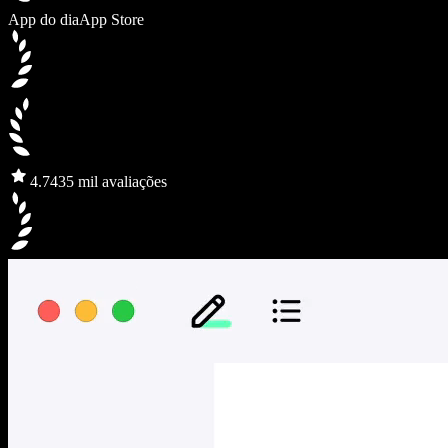
App do dia
App Store
4.7
435 mil avaliações