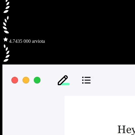
4.7
435 000 arviota