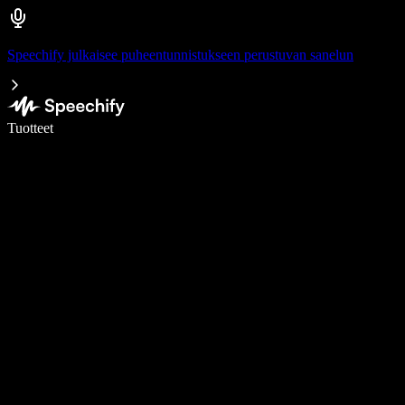
Speechify julkaisee puheentunnistukseen perustuvan sanelun
Kirjoita 5× nopeammin puheentunnistuksen avulla
Tuotteet
Lue lisää