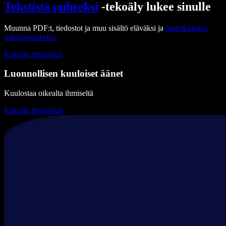
Tekstistä puheeksi
-tekoäly lukee sinulle
Muunna PDF:t, tiedostot ja muu sisältö eläväksi ja
tunteikkaaksi
tekoälypuheeksi
Kokeile ilmaiseksi
Luonnollisen kuuloiset äänet
Kuulostaa oikealta ihmiseltä
Kokeile ilmaiseksi