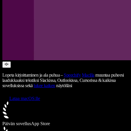
Lopeta kirjoittaminen ja ala puhua –
Speechify
Macilla
muuntaa puheesi
laadukkaaksi tekstiksi Slackissa, Outlookissa, Cursorissa & kaikissa
sovelluksissa sekä
lukee kaiken
näytölläsi
Lataa macOS:lle
Päivän sovellus
App Store