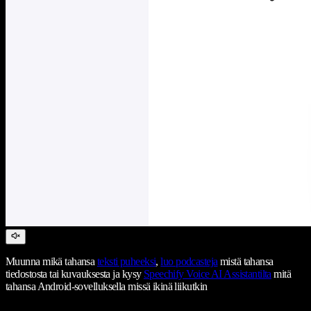
Muunna mikä tahansa
teksti puheeksi
,
luo podcasteja
mistä tahansa
tiedostosta tai kuvauksesta ja kysy
Speechify Voice AI Assistantilta
mitä
tahansa Android-sovelluksella missä ikinä liikutkin