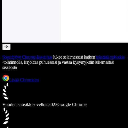
Speechifyn
Chrome-laajennus
lukee selaimessasi kaiken
tekstistä puheeksi
-toiminnolla, kirjoittaa puhuessasi ja vastaa kysymyksiin lukemastasi
sisällöstä
Lisää Chromeen
Vuoden suosikkisovellus 2023
Google Chrome