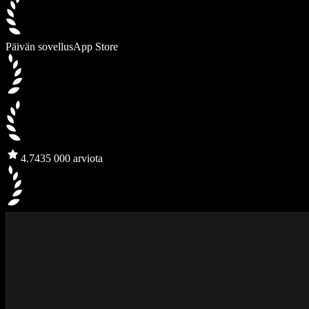
Päivän sovellus
App Store
4.7
435 000 arviota