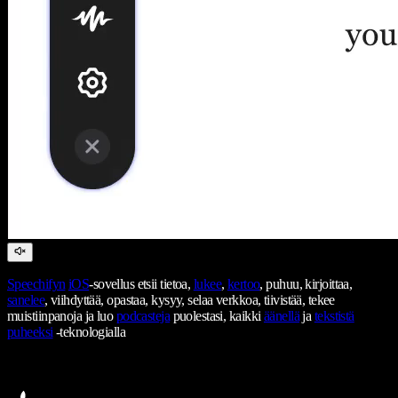
Speechifyn
iOS
-sovellus etsii tietoa,
lukee
,
kertoo
, puhuu, kirjoittaa,
sanelee
, viihdyttää, opastaa, kysyy, selaa verkkoa, tiivistää, tekee
muistiinpanoja ja luo
podcasteja
puolestasi, kaikki
äänellä
ja
tekstistä
puheeksi
-teknologialla