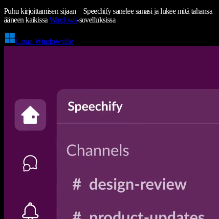
Puhu kirjoittamisen sijaan – Speechify sanelee sanasi ja lukee mitä tahansa
ääneen kaikissa
Windows
-sovelluksissa
Lataa Windowsille