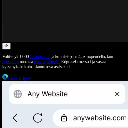
Valitse yli 1 000
tekoälyääntä
ja kuuntele jopa 4,5x nopeudella, kun
Speechify
muuttaa
tekstin puheeksi
Edge-selaimessasi ja vastaa
kysymyksiin kuin asiantunteva assistentti
Lisää Edgeen