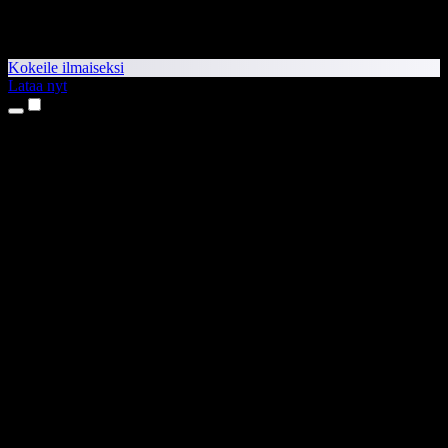
Kokeile ilmaiseksi
Lataa nyt
Tuotteet
Tekstistä puheeksi
iPhone- ja iPad-sovellukset
Android-sovellus
Chrome-laajennus
Edge-laajennus
Verkkosovellus
Mac-sovellus
Windows-sovellus