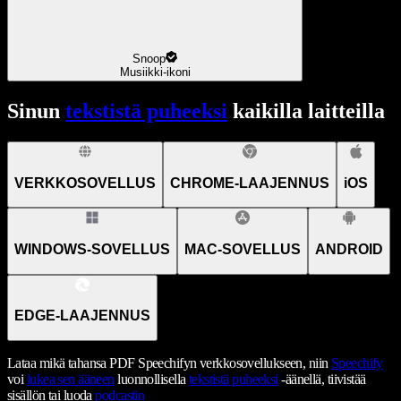
Snoop
Musiikki-ikoni
Sinun
tekstistä puheeksi
kaikilla laitteilla
VERKKOSOVELLUS
CHROME-LAAJENNUS
iOS
WINDOWS-SOVELLUS
MAC-SOVELLUS
ANDROID
EDGE-LAAJENNUS
Lataa mikä tahansa PDF Speechifyn verkkosovellukseen, niin
Speechify
voi
lukea sen ääneen
luonnollisella
tekstistä puheeksi
-äänellä, tiivistää
sisällön tai luoda
podcastin