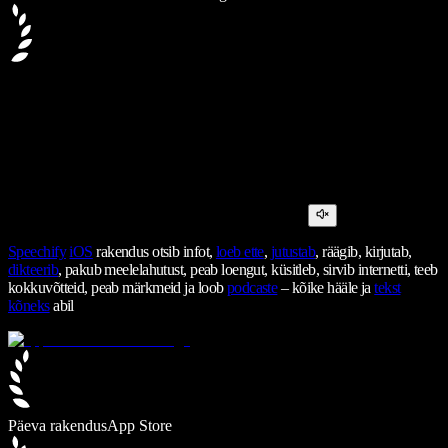
Speechify
iOS
rakendus otsib infot,
loeb ette
,
jutustab
, räägib, kirjutab,
dikteerib
, pakub meelelahutust, peab loengut, küsitleb, sirvib internetti, teeb
kokkuvõtteid, peab märkmeid ja loob
podcaste
– kõike hääle ja
tekst
kõneks
abil
Päeva rakendus
App Store