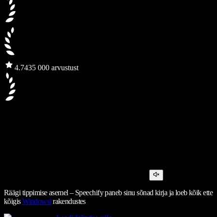
4.7
435 000 arvustust
Räägi tippimise asemel – Speechify paneb sinu sõnad kirja ja loeb kõik ette
kõigis
Windowsi
rakendustes