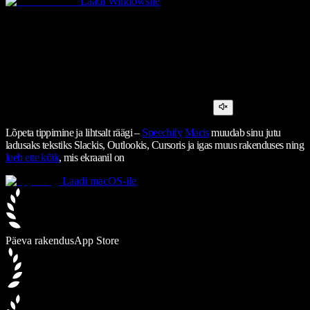
Laadi Windowsile
Lõpeta tippimine ja lihtsalt räägi –
Speechify
Macis
muudab sinu jutu
ladusaks tekstiks Slackis, Outlookis, Cursoris ja igas muus rakenduses ning
loeb ette kõik
, mis ekraanil on
Laadi macOS-ile
Päeva rakendus
App Store