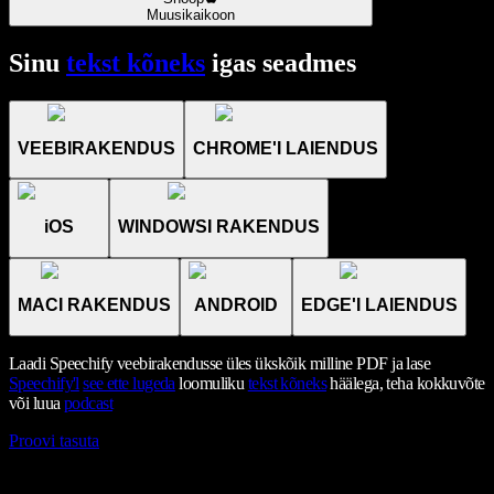
Muusikaikoon
Sinu
tekst kõneks
igas seadmes
VEEBIRAKENDUS
CHROME'I LAIENDUS
iOS
WINDOWSI RAKENDUS
MACI RAKENDUS
ANDROID
EDGE'I LAIENDUS
Laadi Speechify veebirakendusse üles ükskõik milline PDF ja lase
Speechify'l
see ette lugeda
loomuliku
tekst kõneks
häälega, teha kokkuvõte
või luua
podcast
Proovi tasuta