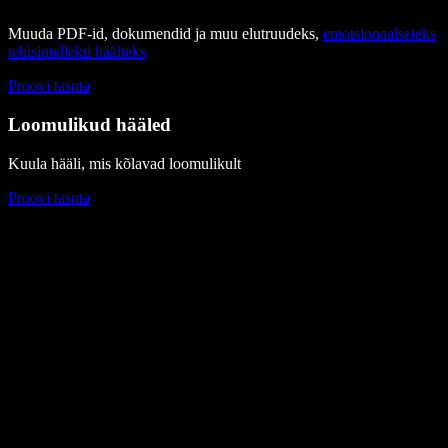
Muuda PDF-id, dokumendid ja muu elutruudeks,
emotsionaalseteks
tehisintellekti häälteks
Proovi tasuta
Loomulikud hääled
Kuula hääli, mis kõlavad loomulikult
Proovi tasuta