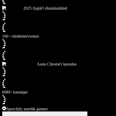
2025 Apple'i disainiauhind
1M+ viietärniarvustust
Aasta Chrome'i laiendus
60M+ kasutajat
Speechify ametlik partner