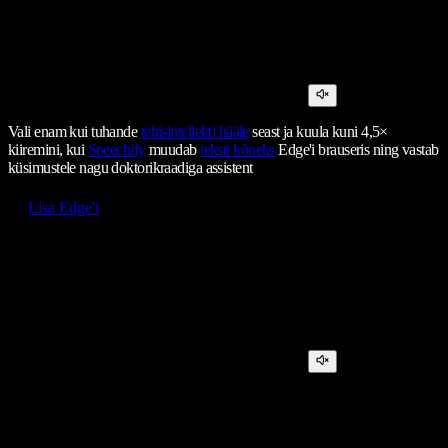
Vali enam kui tuhande
tehisintellekti hääle
seast ja kuula kuni 4,5×
kiiremini, kui
Speechify
muudab
teksti kõneks
Edge'i brauseris ning vastab
küsimustele nagu doktorikraadiga assistent
Lisa Edge'i