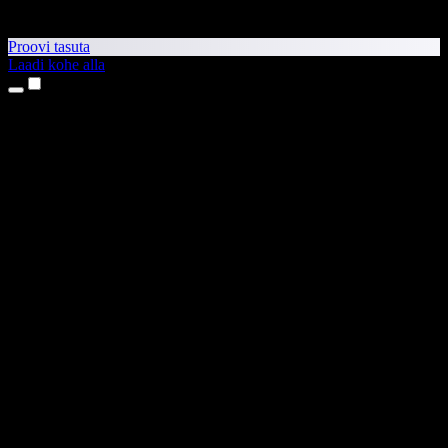
Proovi tasuta
Laadi kohe alla
Tooted
Tekst kõneks
iPhone’i ja iPadi rakendused
Androidi rakendus
Chrome’i laiendus
Edge’i laiendus
Veebirakendus
Maci rakendus
Windowsi rakendus
AI häältegeneraator
Pealelugemine
Dublaaž
Hääle kloonimine
Stuudiohääled