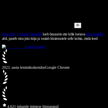
Speechify
Chrome'i laiendus
loeb brauseris ette kõik loetava
tekst kõneks
abil, paneb sinu jutu kirja ja vastab küsimustele selle kohta, mida loed
Lisa Chrome'i
2023. aasta lemmikrakendus
Google Chrome
4.6
21 tuhande inimese hinnangud