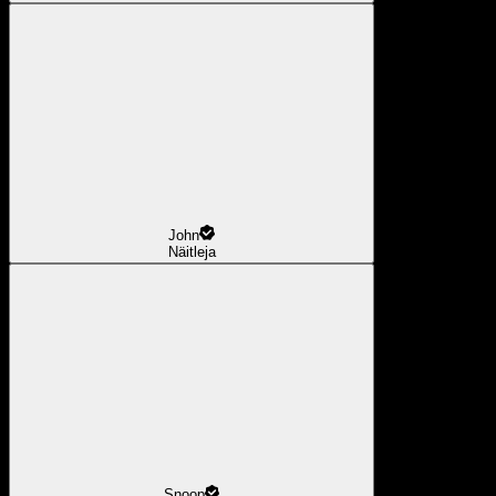
John
Näitleja
Snoop