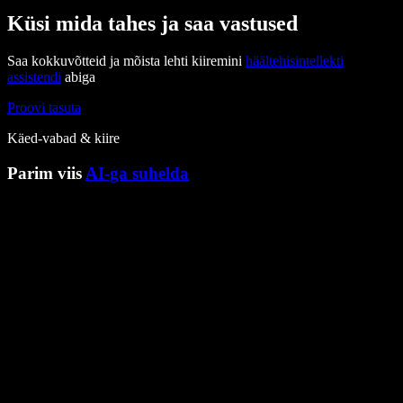
Küsi mida tahes ja saa vastused
Saa kokkuvõtteid ja mõista lehti kiiremini
häältehisintellekti
assistendi
abiga
Proovi tasuta
Käed-vabad & kiire
Parim viis
AI-ga suhelda