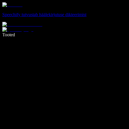
Speechify tutvustab häälekirjutuse dikteerimist
Kirjuta häälega 5× kiiremini
Tooted
Loe lähemalt