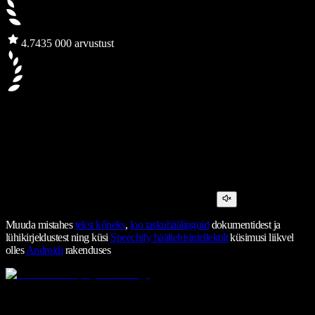
4.7
435 000 arvustust
Muuda mistahes
tekst kõneks
,
loo taskuhäälinguid
dokumentidest ja
lühikirjeldustest ning küsi
Speechify häältehisintellektilt
küsimusi liikvel
olles
Androidi
rakenduses