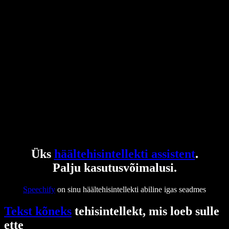
Üks
häältehisintellekti assistent
.
Palju kasutusvõimalusi.
Speechify
on sinu häältehisintellekti abiline igas seadmes
Tekst kõneks
tehisintellekt, mis loeb sulle
ette