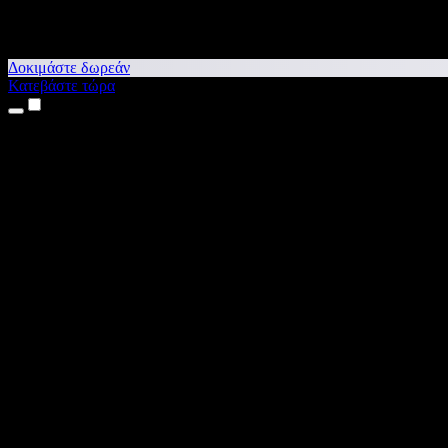
Δοκιμάστε δωρεάν
Κατεβάστε τώρα
Προϊόντα
Κείμενο σε Ομιλία
Εφαρμογές για iPhone & iPad
Εφαρμογή για Android
Επέκταση για Chrome
Επέκταση για Edge
Web εφαρμογή
Εφαρμογή για Mac
Εφαρμογή για Windows