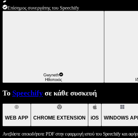
Επίσημος συνεργάτης του Speechify
Gwyneth
Ηθοποιός
Ι
Το
Speechify
σε κάθε συσκευή
WEB APP
CHROME EXTENSION
iOS
WINDOWS AP
Ανεβάστε οποιοδήποτε PDF στην εφαρμογή ιστού του Speechify και αφήσ