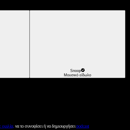
Snoop
Μουσικό είδωλο
 ομιλία,
να το συνοψίσει ή να δημιουργήσει
podcast