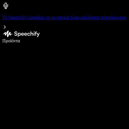
Το Speechify λανσάρει τη φωνητική πληκτρολόγηση (υπαγόρευση)
Γράψτε 5× πιο γρήγορα με φωνητική πληκτρολόγηση
Προϊόντα
Μάθετε περισσότερα