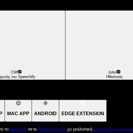
Cliff
John
δρυτής του Speechify
Ηθοποιός
P
MAC APP
ANDROID
EDGE EXTENSION
τε το
Speechify
να το
διαβάσει δυνατά
με ρεαλιστική
μετατροπή κειμένου σε