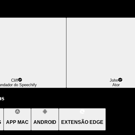
Cliff
John
undador do Speechify
Ator
os
S
APP MAC
ANDROID
EXTENSÃO EDGE