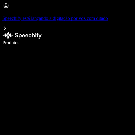
Speechify está lançando a digitação por voz com ditado
Escreva 5× mais rápido com digitação por voz
Produtos
Saiba mais