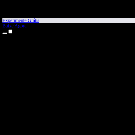
Experimente Grátis
Baixe Agora
Produtos
Texto para Fala
Apps para iPhone e iPad
App para Android
Extensão para Chrome
Extensão para Edge
App Web
App para Mac
App para Windows