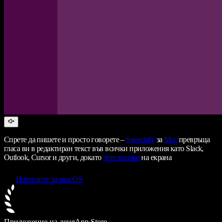
Спрете да пишете и просто говорете –
Speechify
за
Mac
превръща
гласа ви в редактиран текст във всички приложения като Slack,
Outlook, Cursor и други, докато
чете всичко
на екрана
Изтеглете за macOS
Приложение на деня
App Store