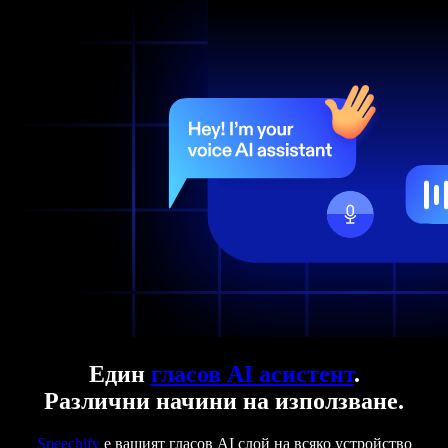
Един
гласов AI асистент
.
Различни начини на използване.
Speechify
е вашият гласов AI слой на всяко устройство