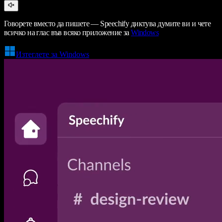
Говорете вместо да пишете — Speechify диктува думите ви и чете
всичко на глас във всяко приложение за
Windows
Изтеглете за Windows