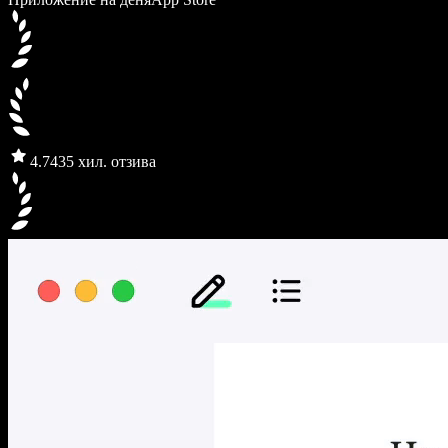
4.7
435 хил. отзива