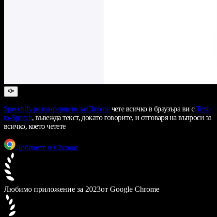
Speechify
разширението за Chrome
чете всичко в браузъра ви с
Text-
to-Speech
, въвежда текст, докато говорите, и отговаря на въпроси за
всичко, което четете
Добавете в Chrome
Любимо приложение за 2023
от Google Chrome