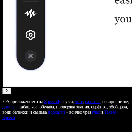
iOS приложението на
Speechify
търси,
чете
,
разказва
, говори, пише,
диктува
, забавлява, обучава, проверява знания, сърфира, обобщава,
води бележки и създава
подкасти
– всичко чрез
глас
и
Text-to-
Speech