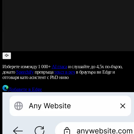
Изберете измежду 1 000+
AI гласа
и слушайте до 4,5x по-бързо,
докато
Speechify
превръща
текст в реч
в браузъра ви Edge и
отговаря като асистент с PhD ниво
Добавете в Edge