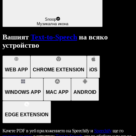
Snoop
Музикална икона
Вашият
Text-to-Speech
на всяко
устройство
WEB APP
CHROME EXTENSION
iOS
WINDOWS APP
MAC APP
ANDROID
EDGE EXTENSION
Качете PDF в уеб приложението на Speechify и
Speechify
ще го