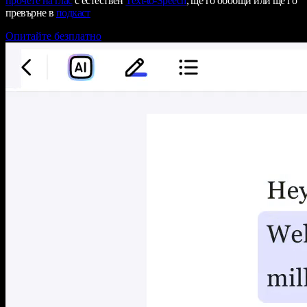
прочете на глас
с естествен
Text-to-Speech
, ще го обобщи или ще го
превърне в
подкаст
Опитайте безплатно