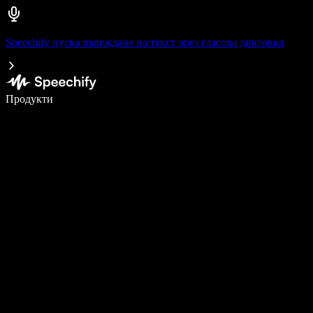
Speechify пуска въвеждане на текст чрез гласова диктовка
Пишете 5× по-бързо с гласово въвеждане
Продукти
Научете повече