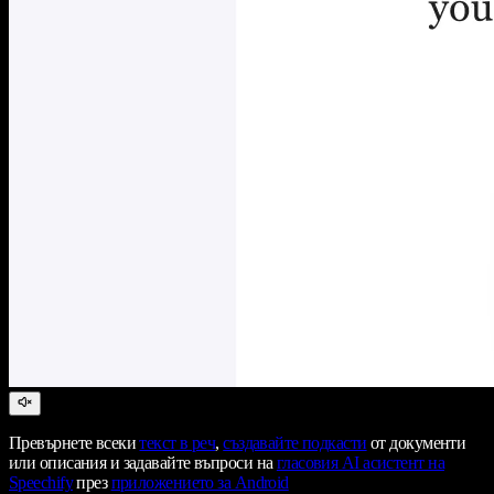
Превърнете всеки
текст в реч
,
създавайте подкасти
от документи
или описания и задавайте въпроси на
гласовия AI асистент на
Speechify
през
приложението за Android