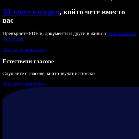
AI текст към реч
, който чете вместо
вас
Превърнете PDF-и, документи и други в живи и
емоционални
AI гласове
Опитайте безплатно
Естествени гласове
Слушайте с гласове, които звучат истински
Опитайте безплатно