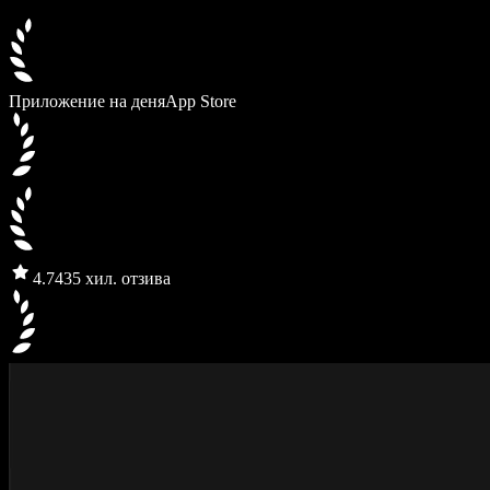
Приложение на деня
App Store
4.7
435 хил. отзива