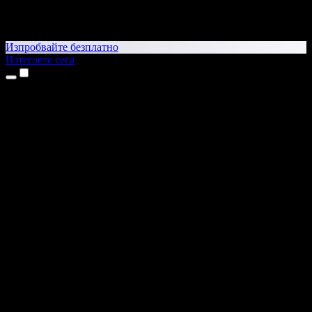
Изпробвайте безплатно
Изтеглете сега
Продукти
Текст в реч
Приложения за iPhone и iPad
Приложение за Android
Разширение за Chrome
Разширение за Edge
Уеб приложение
Приложение за Mac
Приложение за Windows