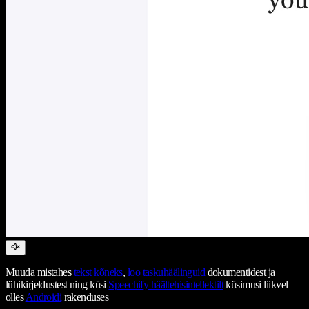
Muuda mistahes
tekst kõneks
,
loo taskuhäälinguid
dokumentidest ja
lühikirjeldustest ning küsi
Speechify häältehisintellektilt
küsimusi liikvel
olles
Androidi
rakenduses