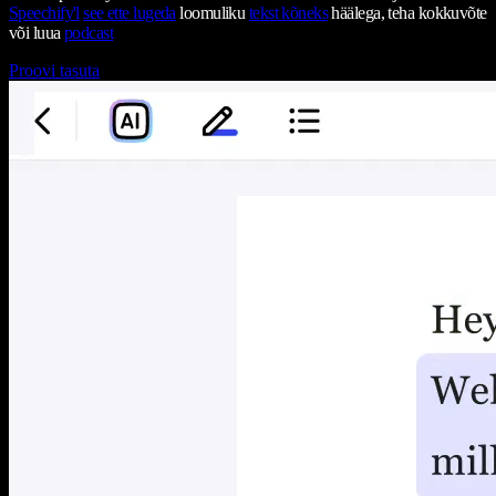
Speechify'l
see ette lugeda
loomuliku
tekst kõneks
häälega, teha kokkuvõte
või luua
podcast
Proovi tasuta