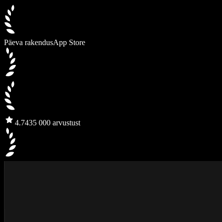
Päeva rakendus
App Store
4.7
435 000 arvustust