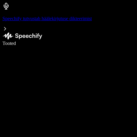
Speechify tutvustab häälekirjutuse dikteerimist
Kirjuta häälega 5× kiiremini
Tooted
Loe lähemalt