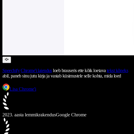
Speechify
Chrome'i laiendus
loeb brauseris ette kõik loetava
tekst kõneks
abil, paneb sinu jutu kirja ja vastab küsimustele selle kohta, mida loed
Lisa Chrome'i
2023. aasta lemmikrakendus
Google Chrome