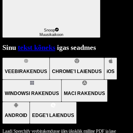
Snoop
Muusikaikoon
Sinu
tekst kõneks
igas seadmes
VEEBIRAKENDUS
CHROME'I LAIENDUS
iOS
WINDOWSI RAKENDUS
MACI RAKENDUS
ANDROID
EDGE'I LAIENDUS
Laadi Speechify veebirakendusse üles ükskõik milline PDF ja lase