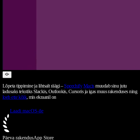
Lõpeta tippimine ja lihtsalt räägi –
Speechify
Macis
muudab sinu jutu
ladusaks tekstiks Slackis, Outlookis, Cursoris ja igas muus rakenduses ning
loeb ette kõik
, mis ekraanil on
Laadi macOS-ile
Päeva rakendus
App Store