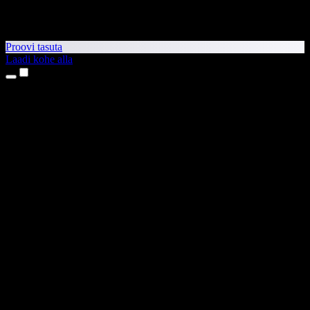
Proovi tasuta
Laadi kohe alla
Tooted
Tekst kõneks
iPhone’i ja iPadi rakendused
Androidi rakendus
Chrome’i laiendus
Edge’i laiendus
Veebirakendus
Maci rakendus
Windowsi rakendus