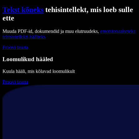
Tekst kõneks
tehisintellekt, mis loeb sulle
ette
Muuda PDF-id, dokumendid ja muu elutruudeks,
emotsionaalseteks
tehisintellekti häälteks
Proovi tasuta
Loomulikud hääled
Kuula hääli, mis kõlavad loomulikult
Proovi tasuta