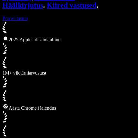
Häälkirjutus
.
Kiired vastused
.
Proovi tasuta
2025 Apple'i disainiauhind
1M+ viietärniarvustust
Aasta Chrome'i laiendus