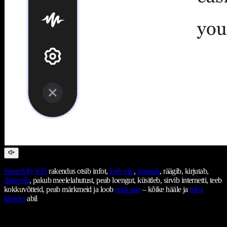
Speechify
iOS
rakendus otsib infot,
loeb ette
,
jutustab
, räägib, kirjutab,
dikteerib
, pakub meelelahutust, peab loengut, küsitleb, sirvib internetti, teeb
kokkuvõtteid, peab märkmeid ja loob
podcaste
– kõike hääle ja
tekst
kõneks
abil