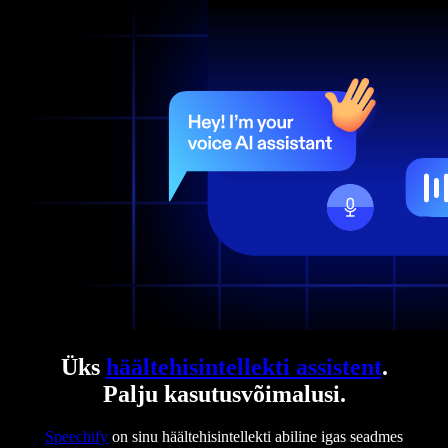
Üks
häältehisintellekti assistent
.
Palju kasutusvõimalusi.
Speechify
on sinu häältehisintellekti abiline igas seadmes