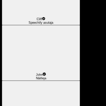
Cliff
Speechify asutaja
John
Näitleja