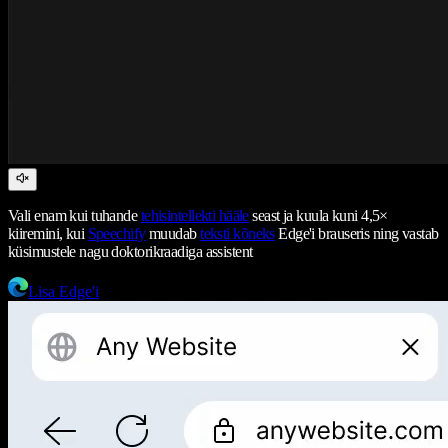
Vali enam kui tuhande
tehisintellekti hääle
seast ja kuula kuni 4,5×
kiiremini, kui
Speechify
muudab
teksti kõneks
Edge'i brauseris ning vastab
küsimustele nagu doktorikraadiga assistent
Lisa Edge'i