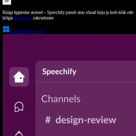
Räägi tippimise asemel – Speechify paneb sinu sõnad kirja ja loeb kõik ette
kõigis
Windowsi
rakendustes
Laadi Windowsile