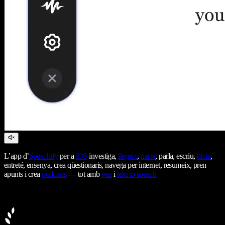
L’app d’
Speechify
per a
iOS
investiga,
llegeix
,
narra
, parla, escriu,
dicta
,
entreté, ensenya, crea qüestionaris, navega per internet, resumeix, pren
apunts i crea
podcasts
— tot amb
veu
i
text to speech