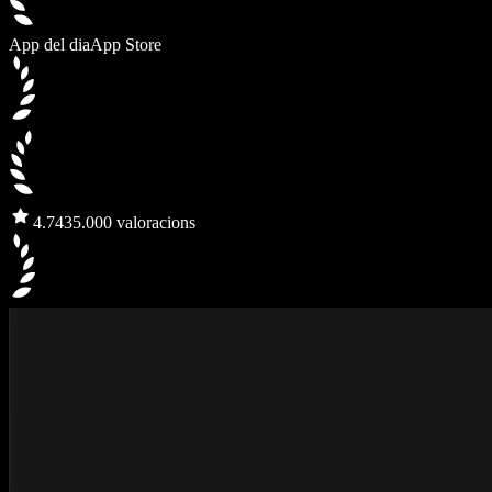
App del dia
App Store
4.7
435.000 valoracions