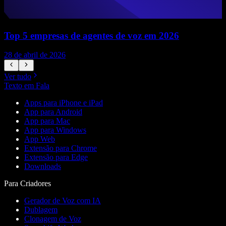
Top 5 empresas de agentes de voz em 2026
28 de abril de 2026
1
Ver tudo
Texto em Fala
Apps para iPhone e iPad
App para Android
App para Mac
App para Windows
App Web
Extensão para Chrome
Extensão para Edge
Downloads
Para Criadores
Gerador de Voz com IA
Dublagem
Clonagem de Voz