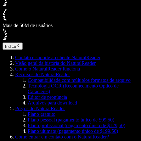
Mais de 50M de usuários
Índice
Contato e suporte ao cliente NaturalReader
Visão geral da história do NaturalReader
Como o NaturalReader funciona
Recursos do NaturalReader
Compatibilidade com múltiplos formatos de arquivo
Tecnologia OCR (Reconhecimento Óptico de
Caracteres)
Editor de pronúncia
Arquivos para download
Preços do NaturalReader
Plano gratuito
Plano pessoal (pagamento único de $99,50)
Plano profissional (pagamento único de $129,50)
Plano ultimate (pagamento único de $199,50)
Como entrar em contato com o NaturalReader?