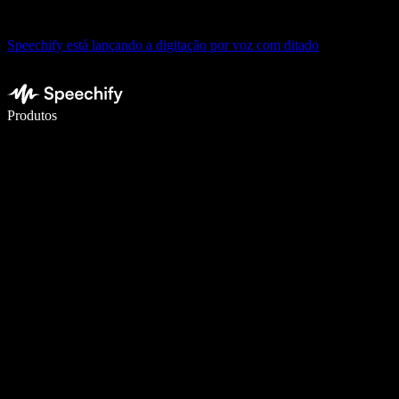
Speechify está lançando a digitação por voz com ditado
Escreva 5× mais rápido com digitação por voz
Produtos
Saiba mais