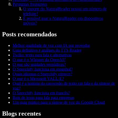
Perguntas frequentes
O suporte do NaturalReader possui um número de
telefone?
É possível usar o NaturalReader em dispositivos
móveis?
Posts recomendados
Melhor qualidade de voz com IA por provedor
Guia definitivo e análises do TTS Reader
Twilio: texto para fala e alternativas
O que é o Whisper da OpenAI?
O que são unidades prosódicas?
O Speechify funciona em espanhol?
Quais idiomas o Speechify oferece?
O que é o Microsoft VALL-E?
Qual é a história da conversão de texto em fala e da síntese de
voz?
O Speechify funciona em francês?
Bots de texto para fala para empresas
Um guia prático para a síntese de voz do Google Cloud
Blogs recentes