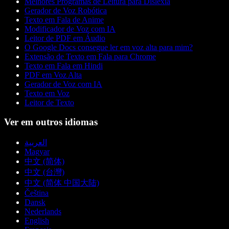
Melhores Programas de Leitura para Dislexia
Gerador de Voz Robótica
Texto em Fala de Anime
Modificador de Voz com IA
Leitor de PDF em Áudio
O Google Docs consegue ler em voz alta para mim?
Extensão de Texto em Fala para Chrome
Texto em Fala em Hindi
PDF em Voz Alta
Gerador de Voz com IA
Texto em Voz
Leitor de Texto
Ver em outros idiomas
العربية
Magyar
中文 (简体)
中文 (台灣)
中文 (简体 中国大陆)
Čeština
Dansk
Nederlands
English