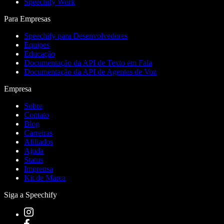
Speechify Work
Para Empresas
Speechify para Desenvolvedores
Equipes
Educação
Documentação da API de Texto em Fala
Documentação da API de Agentes de Voz
Empresa
Sobre
Contato
Blog
Carreiras
Afiliados
Ajuda
Status
Imprensa
Kit de Marca
Siga a Speechify