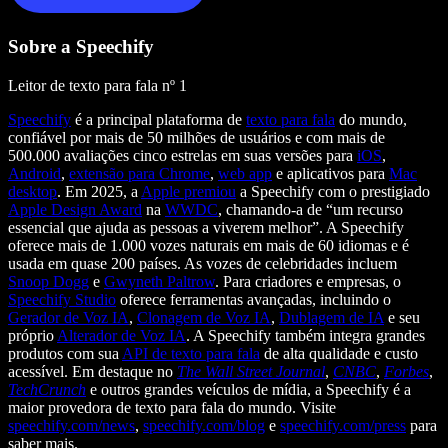
Sobre a Speechify
Leitor de texto para fala nº 1
Speechify
é a principal plataforma de
texto para fala
do mundo,
confiável por mais de 50 milhões de usuários e com mais de
500.000 avaliações cinco estrelas em suas versões para
iOS
,
Android
,
extensão para Chrome
,
web app
e aplicativos para
Mac
desktop
. Em 2025, a
Apple premiou
a Speechify com o prestigiado
Apple Design Award
na
WWDC
, chamando-a de “um recurso
essencial que ajuda as pessoas a viverem melhor”. A Speechify
oferece mais de 1.000 vozes naturais em mais de 60 idiomas e é
usada em quase 200 países. As vozes de celebridades incluem
Snoop Dogg
e
Gwyneth Paltrow
. Para criadores e empresas, o
Speechify Studio
oferece ferramentas avançadas, incluindo o
Gerador de Voz IA
,
Clonagem de Voz IA
,
Dublagem de IA
e seu
próprio
Alterador de Voz IA
. A Speechify também integra grandes
produtos com sua
API de texto para fala
de alta qualidade e custo
acessível. Em destaque no
The Wall Street Journal
,
CNBC
,
Forbes
,
TechCrunch
e outros grandes veículos de mídia, a Speechify é a
maior provedora de texto para fala do mundo. Visite
speechify.com/news
,
speechify.com/blog
e
speechify.com/press
para
saber mais.