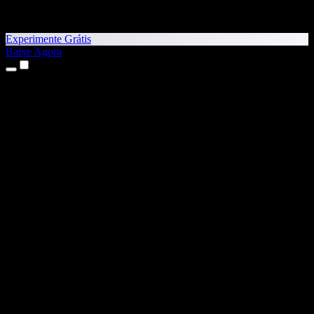
Experimente Grátis
Baixe Agora
Produtos
Texto para Fala
Apps para iPhone e iPad
App para Android
Extensão para Chrome
Extensão para Edge
App Web
App para Mac
App para Windows