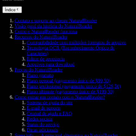
Índice
Contato e suporte ao cliente NaturalReader
Visão geral da história do NaturalReader
Como o NaturalReader funciona
Recursos do NaturalReader
Compatibilidade com múltiplos formatos de arquivo
Tecnologia OCR (Reconhecimento Óptico de
Caracteres)
Editor de pronúncia
Arquivos para download
Preços do NaturalReader
Plano gratuito
Plano pessoal (pagamento único de $99,50)
Plano profissional (pagamento único de $129,50)
Plano ultimate (pagamento único de $199,50)
Como entrar em contato com o NaturalReader?
Sistema de ajuda do site
E-mail de suporte
Central de ajuda e FAQ
Redes sociais
Status do serviço
Dicas adicionais
Speechify — A principal alternativa ao NaturalReader