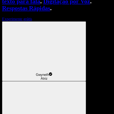
texto para fala
.
Digitação por Voz
.
Respostas Rápidas
.
Experimente grátis
Gwyneth
Atriz