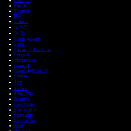
Français
Suomi
Deutsch
हिन्दी
Italiano
日本語
한국어
Norsk bokmål
Polski
Português Brasileiro
Русский
Українська
Español
Español (México)
Svenska
ไทย
Türkçe
Tiếng Việt
Română
Български
ქართული
Slovenčina
Slovenščina
Eesti
Hrvatski