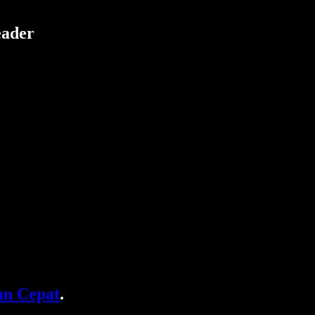
eader
n Cepat
.