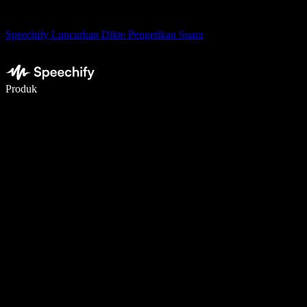
Speechify Luncurkan Dikte Pengetikan Suara
Menulis 5× lebih cepat dengan dikte suara
Produk
Pelajari lebih lanjut