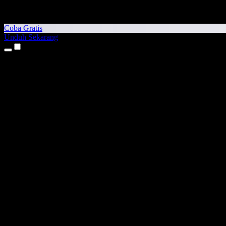
Coba Gratis
Unduh Sekarang
Produk
Teks ke Suara
Aplikasi iPhone & iPad
Aplikasi Android
Ekstensi Chrome
Ekstensi Edge
Aplikasi Web
Aplikasi Mac
Aplikasi Windows