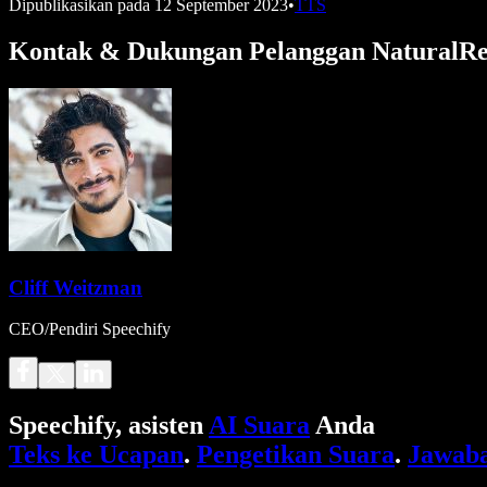
Dipublikasikan pada
12 September 2023
•
TTS
Kontak & Dukungan Pelanggan NaturalR
Cliff Weitzman
CEO/Pendiri Speechify
Speechify, asisten
AI Suara
Anda
Teks ke Ucapan
.
Pengetikan Suara
.
Jawaba