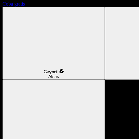
Coba gratis
Gwyneth
Aktris