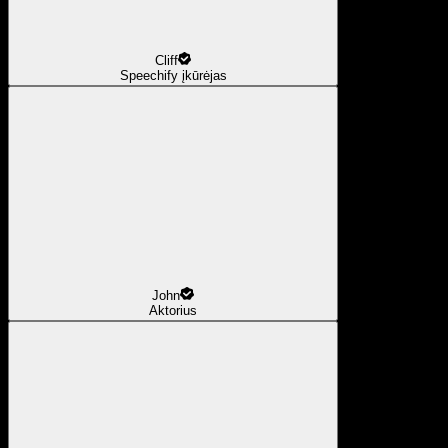
Cliff
Speechify įkūrėjas
John
Aktorius