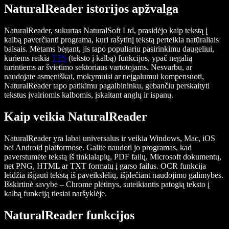
NaturalReader istorijos apžvalga
NaturalReader, sukurtas NaturalSoft Ltd, prasidėjo kaip tekstą į
kalbą paverčianti programa, kuri rašytinį tekstą perteikia natūraliais
balsais. Metams bėgant, jis tapo populiariu pasirinkimu daugeliui,
kuriems reikia
TTS
(teksto į kalbą) funkcijos, ypač negalią
turintiems ar švietimo sektoriaus vartotojams. Nesvarbu, ar
naudojate asmeniškai, mokymuisi ar neįgalumui kompensuoti,
NaturalReader tapo patikimu pagalbininku, gebančiu perskaityti
tekstus įvairiomis kalbomis, įskaitant anglų ir ispanų.
Kaip veikia NaturalReader
NaturalReader yra labai universalus ir veikia Windows, Mac, iOS
bei Android platformose. Galite naudoti jo programas, kad
paverstumėte tekstą iš tinklalapių, PDF failų, Microsoft dokumentų,
net PNG, HTML ar TXT formatų į garso failus. OCR funkcija
leidžia išgauti tekstą iš paveikslėlių, išplečiant naudojimo galimybes.
Išskirtinė savybė – Chrome plėtinys, suteikiantis patogią teksto į
kalbą funkciją tiesiai naršyklėje.
NaturalReader funkcijos