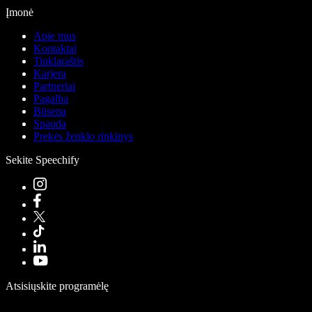
Įmonė
Apie mus
Kontaktai
Tinklaraštis
Karjera
Partneriai
Pagalba
Būsena
Spauda
Prekės ženklo rinkinys
Sekite Speechify
Atsisiųskite programėlę