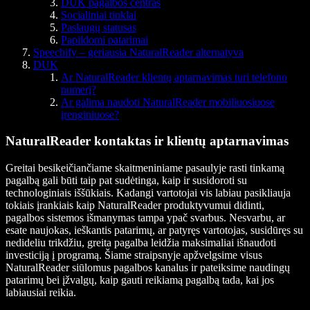
DUK pagalbos centras
Socialiniai tinklai
Paslaugų statusas
Papildomi patarimai
Speechify – geriausia NaturalReader alternatyva
DUK
Ar NaturalReader klientų aptarnavimas turi telefono
numerį?
Ar galima naudoti NaturalReader mobiliuosiuose
įrenginiuose?
NaturalReader kontaktas ir klientų aptarnavimas
Greitai besikeičiančiame skaitmeniniame pasaulyje rasti tinkamą
pagalbą gali būti taip pat sudėtinga, kaip ir susidoroti su
technologiniais iššūkiais. Kadangi vartotojai vis labiau pasikliauja
tokiais įrankiais kaip NaturalReader produktyvumui didinti,
pagalbos sistemos išmanymas tampa ypač svarbus. Nesvarbu, ar
esate naujokas, ieškantis patarimų, ar patyręs vartotojas, susidūręs su
nedideliu trikdžiu, greita pagalba leidžia maksimaliai išnaudoti
investiciją į programą. Šiame straipsnyje apžvelgsime visus
NaturalReader siūlomus pagalbos kanalus ir pateiksime naudingų
patarimų bei įžvalgų, kaip gauti reikiamą pagalbą tada, kai jos
labiausiai reikia.