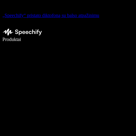
„Speechify“ pristato diktofoną su balso atpažinimu
Rašykite 5× greičiau naudodami diktavimą balsu
Produktai
Sužinokite daugiau