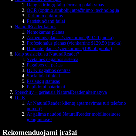
Daug skirtingų failų formatų palaikymas
OCR (optinio simbolių atpažinimo) technologija
Tarimo redaktorius
Parsisiunčiami failai
NaturalReader kainos
Nemokamas planas
Asmeninis planas (vienkartinė $99.50 įmoka)
Profesionalus planas (vienkartinė $129.50 įmoka)
Ultimate planas (vienkartinė $199.50 įmoka)
Kaip susisiekti su NaturalReader?
Svetainės pagalbos sistema
Pagalbos el. paštas
DUK pagalbos centras
Socialiniai tinklai
Paslaugų statusas
Papildomi patarimai
Speechify – geriausia NaturalReader alternatyva
DUK
Ar NaturalReader klientų aptarnavimas turi telefono
numerį?
Ar galima naudoti NaturalReader mobiliuosiuose
įrenginiuose?
Rekomenduojami įrašai