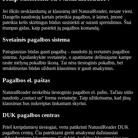
Jei iškilo nesklandumų ar klausimų dėl NaturalReader, nesate vieni.
Daugelis naudotojų kartais prireikia pagalbos, ir laimei, įmonė
pateikia kelis skirtingus būdus susisiekti ar surasti sprendimus. Štai
trumpas gidas, kaip pasiekti jų pagalbos komandą.
Svetainės pagalbos sistema
Patogiausias būdas gauti pagalbą – naudotis jų svetainės pagalbos
sistema. Apsilankykite svetainėje, o apatiniame dešiniajame kampe
rasite mėlyną pokalbio ikoną. Tai nėra tiesioginis pokalbis, bet
struktūruotas būdas užduoti klausimus ir gauti atsakymus.
Pagalbos el. paštas
NaturalReader neskelbia tiesioginio pagalbos el. pašto. Tačiau siūlo
naudotis „contact us“ forma svetainėje. Taip užtikrinama, kad jūsų
klausimas bus nukreiptas tinkamam skyriui.
DUK pagalbos centras
Prieš kreipdamiesi tiesiogiai, verta patikrinti NaturalReader DUK
pagalbos centrą. Čia pateikiami greiti atsakymai dažniausiai