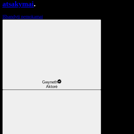
atsakymai
.
Išbandyti nemokamai
Gwyneth
Aktorė