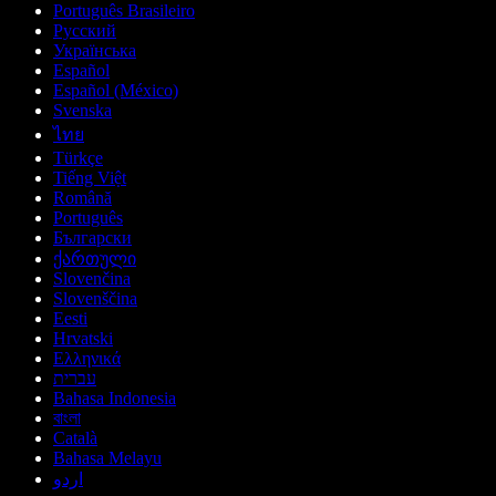
Português Brasileiro
Русский
Українська
Español
Español (México)
Svenska
ไทย
Türkçe
Tiếng Việt
Română
Português
Български
ქართული
Slovenčina
Slovenščina
Eesti
Hrvatski
Ελληνικά
עברית
Bahasa Indonesia
বাংলা
Català
Bahasa Melayu
اردو