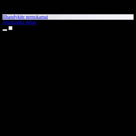
Išbandykite nemokamai
Atsisiųskite dabar
Produktai
Teksto skaitymas balsu
iPhone ir iPad programėlės
Android programėlė
Chrome plėtinys
Edge plėtinys
Interneto programėlė
Mac programėlė
Windows programėlė