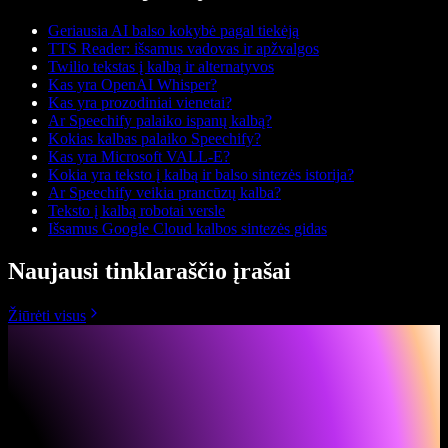
Geriausia AI balso kokybė pagal tiekėją
TTS Reader: išsamus vadovas ir apžvalgos
Twilio tekstas į kalbą ir alternatyvos
Kas yra OpenAI Whisper?
Kas yra prozodiniai vienetai?
Ar Speechify palaiko ispanų kalbą?
Kokias kalbas palaiko Speechify?
Kas yra Microsoft VALL-E?
Kokia yra teksto į kalbą ir balso sintezės istorija?
Ar Speechify veikia prancūzų kalba?
Teksto į kalbą robotai versle
Išsamus Google Cloud kalbos sintezės gidas
Naujausi tinklaraščio įrašai
Žiūrėti visus