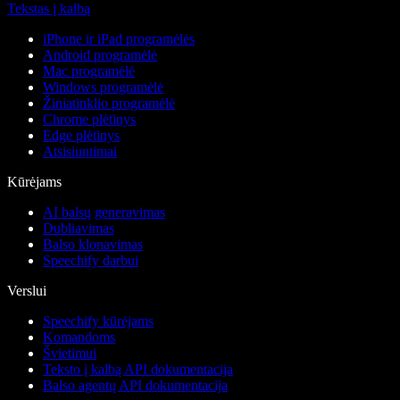
Tekstas į kalbą
iPhone ir iPad programėlės
Android programėlė
Mac programėlė
Windows programėlė
Žiniatinklio programėlė
Chrome plėtinys
Edge plėtinys
Atsisiuntimai
Kūrėjams
AI balsų generavimas
Dubliavimas
Balso klonavimas
Speechify darbui
Verslui
Speechify kūrėjams
Komandoms
Švietimui
Teksto į kalbą API dokumentacija
Balso agentų API dokumentacija