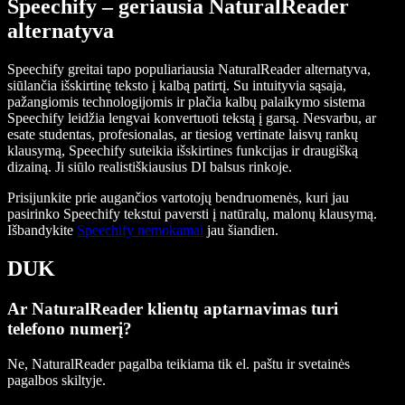
Speechify – geriausia NaturalReader
alternatyva
Speechify greitai tapo populiariausia NaturalReader alternatyva,
siūlančia išskirtinę teksto į kalbą patirtį. Su intuityvia sąsaja,
pažangiomis technologijomis ir plačia kalbų palaikymo sistema
Speechify leidžia lengvai konvertuoti tekstą į garsą. Nesvarbu, ar
esate studentas, profesionalas, ar tiesiog vertinate laisvų rankų
klausymą, Speechify suteikia išskirtines funkcijas ir draugišką
dizainą. Ji siūlo realistiškiausius DI balsus rinkoje.
Prisijunkite prie augančios vartotojų bendruomenės, kuri jau
pasirinko Speechify tekstui paversti į natūralų, malonų klausymą.
Išbandykite
Speechify nemokamai
jau šiandien.
DUK
Ar NaturalReader klientų aptarnavimas turi
telefono numerį?
Ne, NaturalReader pagalba teikiama tik el. paštu ir svetainės
pagalbos skiltyje.