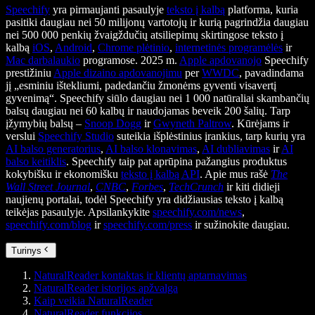
Speechify
yra pirmaujanti pasaulyje
teksto į kalbą
platforma, kuria
pasitiki daugiau nei 50 milijonų vartotojų ir kurią pagrindžia daugiau
nei 500 000 penkių žvaigždučių atsiliepimų skirtingose teksto į
kalbą
iOS
,
Android
,
Chrome plėtinio
,
internetinės programėlės
ir
Mac darbalaukio
programose. 2025 m.
Apple apdovanojo
Speechify
prestižiniu
Apple dizaino apdovanojimu
per
WWDC
, pavadindama
jį „esminiu ištekliumi, padedančiu žmonėms gyventi visavertį
gyvenimą“. Speechify siūlo daugiau nei 1 000 natūraliai skambančių
balsų daugiau nei 60 kalbų ir naudojamas beveik 200 šalių. Tarp
įžymybių balsų –
Snoop Dogg
ir
Gwyneth Paltrow
. Kūrėjams ir
verslui
Speechify Studio
suteikia išplėstinius įrankius, tarp kurių yra
AI balso generatorius
,
AI balso klonavimas
,
AI dubliavimas
ir
AI
balso keitiklis
. Speechify taip pat aprūpina pažangius produktus
kokybišku ir ekonomišku
teksto į kalbą API
. Apie mus rašė
The
Wall Street Journal
,
CNBC
,
Forbes
,
TechCrunch
ir kiti didieji
naujienų portalai, todėl Speechify yra didžiausias teksto į kalbą
teikėjas pasaulyje. Apsilankykite
speechify.com/news
,
speechify.com/blog
ir
speechify.com/press
ir sužinokite daugiau.
Turinys
NaturalReader kontaktas ir klientų aptarnavimas
NaturalReader istorijos apžvalga
Kaip veikia NaturalReader
NaturalReader funkcijos