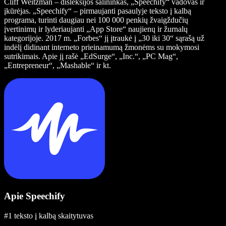
Cliff Weitzman – disleksijos šalininkas, „Speechify“ vadovas ir
įkūrėjas. „Speechify“ – pirmaujanti pasaulyje teksto į kalbą
programa, turinti daugiau nei 100 000 penkių žvaigždučių
įvertinimų ir lyderiaujanti „App Store“ naujienų ir žurnalų
kategorijoje. 2017 m. „Forbes“ jį įtraukė į „30 iki 30“ sąrašą už
indėlį didinant interneto prieinamumą žmonėms su mokymosi
sutrikimais. Apie jį rašė „EdSurge“, „Inc.“, „PC Mag“,
„Entrepreneur“, „Mashable“ ir kt.
Apie Speechify
#1 teksto į kalbą skaitytuvas