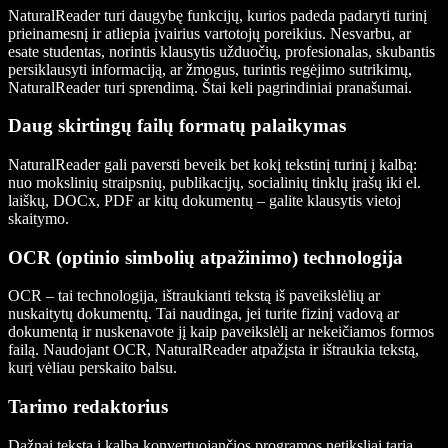
NaturalReader turi daugybę funkcijų, kurios padeda padaryti turinį
prieinamesnį ir atliepia įvairius vartotojų poreikius. Nesvarbu, ar
esate studentas, norintis klausytis užduočių, profesionalas, skubantis
persiklausyti informaciją, ar žmogus, turintis regėjimo sutrikimų,
NaturalReader turi sprendimą. Štai keli pagrindiniai pranašumai.
Daug skirtingų failų formatų palaikymas
NaturalReader gali paversti beveik bet kokį tekstinį turinį į kalbą:
nuo mokslinių straipsnių, publikacijų, socialinių tinklų įrašų iki el.
laiškų, DOCx, PDF ar kitų dokumentų – galite klausytis vietoj
skaitymo.
OCR (optinio simbolių atpažinimo) technologija
OCR – tai technologija, ištraukianti tekstą iš paveikslėlių ar
nuskaitytų dokumentų. Tai naudinga, jei turite fizinį vadovą ar
dokumentą ir nuskenavote jį kaip paveikslėlį ar nekeičiamos formos
failą. Naudojant OCR, NaturalReader atpažįsta ir ištraukia tekstą,
kurį vėliau perskaito balsu.
Tarimo redaktorius
Dažnai tekstą į kalbą konvertuojančios programos netiksliai taria