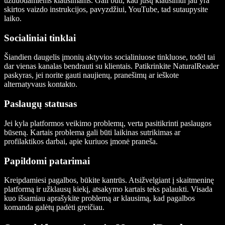
užduodamiems klausimams. Gali būti, kad jūsų klausimui jau yra
skirtos vaizdo instrukcijos, pavyzdžiui, YouTube, tad sutaupysite
laiko.
Socialiniai tinklai
Šiandien daugelis įmonių aktyvios socialiniuose tinkluose, todėl tai
dar vienas kanalas bendrauti su klientais. Patikrinkite NaturalReader
paskyras, jei norite gauti naujienų, pranešimų ar ieškote
alternatyvaus kontakto.
Paslaugų statusas
Jei kyla platformos veikimo problemų, verta pasitikrinti paslaugos
būseną. Kartais problema gali būti laikinas sutrikimas ar
profilaktikos darbai, apie kuriuos įmonė praneša.
Papildomi patarimai
Kreipdamiesi pagalbos, būkite kantrūs. Atsižvelgiant į skaitmeninę
platformą ir užklausų kiekį, atsakymo kartais teks palaukti. Visada
kuo išsamiau aprašykite problemą ar klausimą, kad pagalbos
komanda galėtų padėti greičiau.