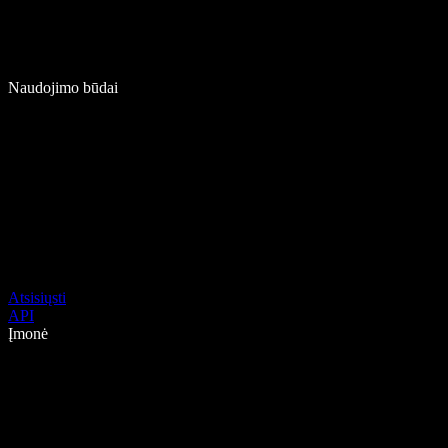
Naudojimo būdai
Atsisiųsti
API
Įmonė