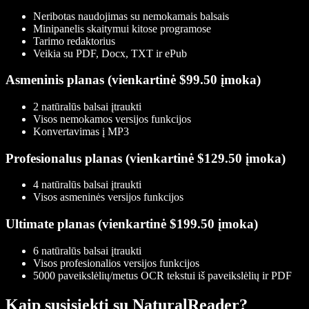
Neribotas naudojimas su nemokamais balsais
Minipanelis skaitymui kitose programose
Tarimo redaktorius
Veikia su PDF, Docx, TXT ir ePub
Asmeninis planas (vienkartinė $99.50 įmoka)
2 natūralūs balsai įtraukti
Visos nemokamos versijos funkcijos
Konvertavimas į MP3
Profesionalus planas (vienkartinė $129.50 įmoka)
4 natūralūs balsai įtraukti
Visos asmeninės versijos funkcijos
Ultimate planas (vienkartinė $199.50 įmoka)
6 natūralūs balsai įtraukti
Visos profesionalios versijos funkcijos
5000 paveikslėlių/metus OCR tekstui iš paveikslėlių ir PDF
Kaip susisiekti su NaturalReader?