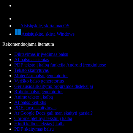
Atsisiųskite, skirta macOS
Atsisiųskite, skirta Windows
Rekomenduojama literatūra
Diktavimas ir įvedimas balsu
AI balso asistentas
PDF teksto į kalbą funkcija Android įrenginiuose
Teksto skaitytuvas
Moteriško balso generatorius
Vyriško balso generatorius
Geriausios skaitymo programos disleksijai
Roboto balso generatorius
Anime teksto į kalbą
AI balso keitiklis
PDF garso skaitytuvas
Ar Google Docs gali man skaityti garsiai?
Chrome plėtinys tekstui į kalbą
Hindi kalbos tekstas į kalbą
PDF skaitymas balsu