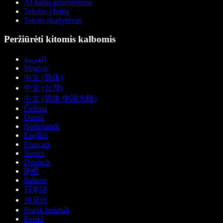
AI balsų generavimas
Tekstas į balsą
Teksto skaitytuvas
Peržiūrėti kitomis kalbomis
العربية
Magyar
中文 (简体)
中文 (台灣)
中文 (简体 中国大陆)
Čeština
Dansk
Nederlands
English
Français
Suomi
Deutsch
हिन्दी
Italiano
日本語
한국어
Norsk bokmål
Polski