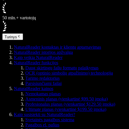
50 mln.+ vartotojų
Turinys
NaturalReader kontaktas ir klientų aptarnavimas
NaturalReader istorijos apžvalga
Kaip veikia NaturalReader
NaturalReader funkcijos
Daug skirtingų failų formatų palaikymas
OCR (optinio simbolių atpažinimo) technologija
Tarimo redaktorius
Parsisiunčiami failai
NaturalReader kainos
Nemokamas planas
Asmeninis planas (vienkartinė $99.50 įmoka)
Profesionalus planas (vienkartinė $129.50 įmoka)
Ultimate planas (vienkartinė $199.50 įmoka)
Kaip susisiekti su NaturalReader?
Svetainės pagalbos sistema
Pagalbos el. paštas