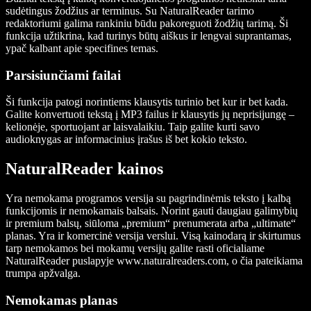
sudėtingus žodžius ar terminus. Su NaturalReader tarimo
redaktoriumi galima rankiniu būdu pakoreguoti žodžių tarimą. Ši
funkcija užtikrina, kad turinys būtų aiškus ir lengvai suprantamas,
ypač kalbant apie specifines temas.
Parsisiunčiami failai
Ši funkcija patogi norintiems klausytis turinio bet kur ir bet kada.
Galite konvertuoti tekstą į MP3 failus ir klausytis jų neprisijungę –
kelionėje, sportuojant ar laisvalaikiu. Taip galite kurti savo
audioknygas ar informacinius įrašus iš bet kokio teksto.
NaturalReader kainos
Yra nemokama programos versija su pagrindinėmis teksto į kalbą
funkcijomis ir nemokamais balsais. Norint gauti daugiau galimybių
ir premium balsų, siūloma „premium“ prenumerata arba „ultimate“
planas. Yra ir komercinė versija verslui. Visą kainodarą ir skirtumus
tarp nemokamos bei mokamų versijų galite rasti oficialiame
NaturalReader puslapyje www.naturalreaders.com, o čia pateikiama
trumpa apžvalga.
Nemokamas planas