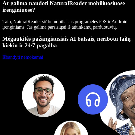
Ar galima naudoti NaturalReader mobiliuosiuose
įrenginiuose?
Taip, NaturalReader siūlo mobiliąsias programėles iOS ir Android
įrenginiams. Jas galima parsisiųsti iš atitinkamų parduotuvių.
Mėgaukitės pažangiausiais AI balsais, neribotu failų
kiekiu ir 24/7 pagalba
Išbandyti nemokamai