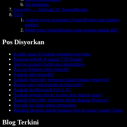
Tip tambahan
Speechify — Alternatif #1 NaturalReader
FAQ
Adakah servis pelanggan NaturalReader ada nombor
telefon?
Boleh guna NaturalReader pada peranti mudah alih?
Pos Disyorkan
Kualiti suara AI terbaik mengikut penyedia
Panduan terbaik & ulasan TTS Reader
Teks ke ucapan Twilio dan alternatifnya
Apa itu Whisper oleh OpenAI?
Apakah unit prosodik?
Adakah Speechify berfungsi dalam bahasa Sepanyol?
Bahasa apa yang tersedia di Speechify?
Apakah itu Microsoft VALL-E?
Apakah sejarah teks ke ucapan dan sintesis suara?
Adakah Speechify berfungsi dalam Bahasa Perancis?
Bot teks ke suara untuk perniagaan
Panduan berguna untuk penukar teks ke suara Google Cloud
Blog Terkini