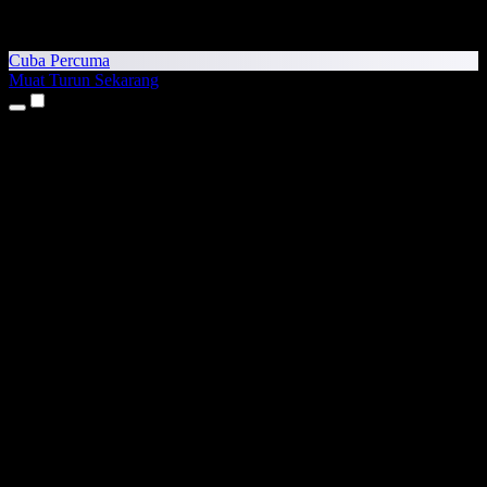
Cuba Percuma
Muat Turun Sekarang
Produk
Teks kepada Pertuturan
Aplikasi iPhone & iPad
Aplikasi Android
Sambungan Chrome
Sambungan Edge
Aplikasi Web
Aplikasi Mac
Aplikasi Windows