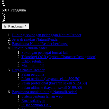
50J+ Pengguna
Isi Kandungan
Hubungi sokongan pelanggan NaturalReader
Sejarah ringkas NaturalReader
Bagaimana NaturalReader berfungsi
Ciri-ciri NaturalReader
Sokongan pelbagai format fail
Teknologi OCR (Optical Character Recognition)
Editor sebutan
Muat turun fail
Harga NaturalReader
Pelan percuma
Pelan peribadi (bayaran sekali $99.50)
Pelan profesional (bayaran sekali $129.50)
Pelan ultimate (bayaran sekali $199.50)
Bagaimana untuk hubungi NaturalReader?
Sistem bantuan laman web
Emel sokongan
Pusat bantuan FAQ