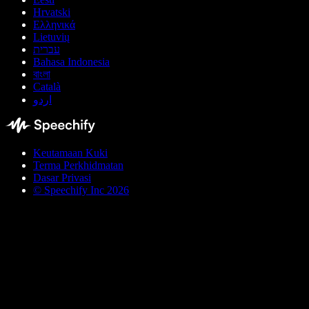
Hrvatski
Ελληνικά
Lietuvių
עברית
Bahasa Indonesia
বাংলা
Català
اردو
Keutamaan Kuki
Terma Perkhidmatan
Dasar Privasi
© Speechify Inc 2026