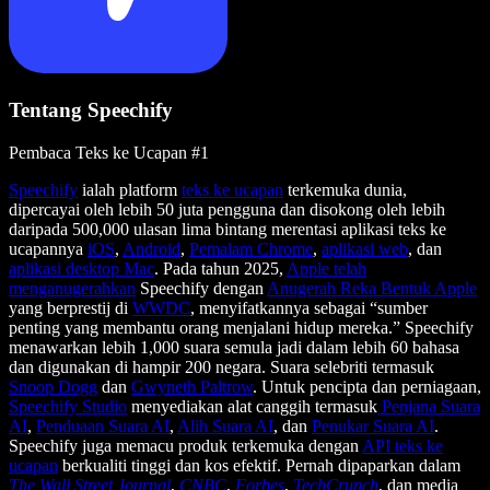
Tentang Speechify
Pembaca Teks ke Ucapan #1
Speechify
ialah platform
teks ke ucapan
terkemuka dunia,
dipercayai oleh lebih 50 juta pengguna dan disokong oleh lebih
daripada 500,000 ulasan lima bintang merentasi aplikasi teks ke
ucapannya
iOS
,
Android
,
Pemalam Chrome
,
aplikasi web
, dan
aplikasi desktop Mac
. Pada tahun 2025,
Apple telah
menganugerahkan
Speechify dengan
Anugerah Reka Bentuk Apple
yang berprestij di
WWDC
, menyifatkannya sebagai “sumber
penting yang membantu orang menjalani hidup mereka.” Speechify
menawarkan lebih 1,000 suara semula jadi dalam lebih 60 bahasa
dan digunakan di hampir 200 negara. Suara selebriti termasuk
Snoop Dogg
dan
Gwyneth Paltrow
. Untuk pencipta dan perniagaan,
Speechify Studio
menyediakan alat canggih termasuk
Penjana Suara
AI
,
Penduaan Suara AI
,
Alih Suara AI
, dan
Penukar Suara AI
.
Speechify juga memacu produk terkemuka dengan
API teks ke
ucapan
berkualiti tinggi dan kos efektif. Pernah dipaparkan dalam
The Wall Street Journal
,
CNBC
,
Forbes
,
TechCrunch
, dan media