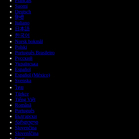
Français
Suomi
Deutsch
हिन्दी
Italiano
日本語
한국어
Norsk bokmål
Polski
Português Brasileiro
Русский
Українська
Español
Español (México)
Svenska
ไทย
Türkçe
Tiếng Việt
Română
Português
Български
ქართული
Slovenčina
Slovenščina
Eesti