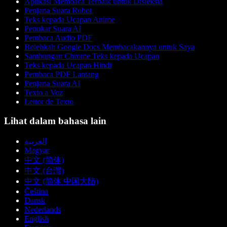
Aplikasi Membaca Terbaik untuk Disleksia
Penjana Suara Robot
Teks kepada Ucapan Anime
Penukar Suara AI
Pembaca Audio PDF
Bolehkah Google Docs Membacakannya untuk Saya
Sambungan Chrome Teks kepada Ucapan
Teks kepada Ucapan Hindi
Pembaca PDF Lantang
Penjana Suara AI
Texto a Voz
Leitor de Texto
Lihat dalam bahasa lain
العربية
Magyar
中文 (简体)
中文 (台灣)
中文 (简体 中国大陆)
Čeština
Dansk
Nederlands
English