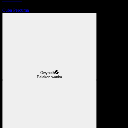
Cuba Percuma
Gwyneth
Pelakon wanita