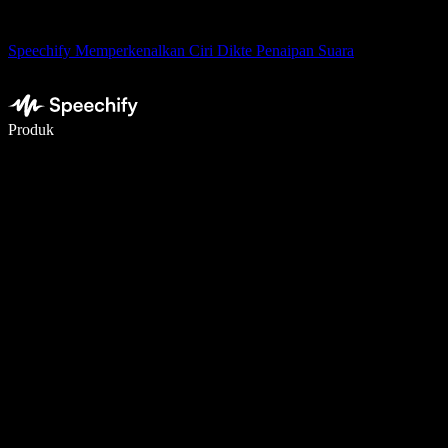
Speechify Memperkenalkan Ciri Dikte Penaipan Suara
Tulis 5× lebih pantas dengan menaip menggunakan suara
Produk
Ketahui Lebih Lanjut