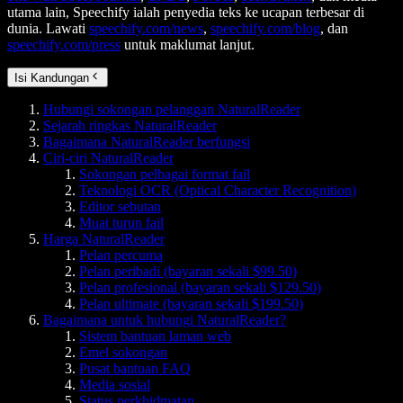
utama lain, Speechify ialah penyedia teks ke ucapan terbesar di
dunia. Lawati
speechify.com/news
,
speechify.com/blog
, dan
speechify.com/press
untuk maklumat lanjut.
Isi Kandungan
Hubungi sokongan pelanggan NaturalReader
Sejarah ringkas NaturalReader
Bagaimana NaturalReader berfungsi
Ciri-ciri NaturalReader
Sokongan pelbagai format fail
Teknologi OCR (Optical Character Recognition)
Editor sebutan
Muat turun fail
Harga NaturalReader
Pelan percuma
Pelan peribadi (bayaran sekali $99.50)
Pelan profesional (bayaran sekali $129.50)
Pelan ultimate (bayaran sekali $199.50)
Bagaimana untuk hubungi NaturalReader?
Sistem bantuan laman web
Emel sokongan
Pusat bantuan FAQ
Media sosial
Status perkhidmatan