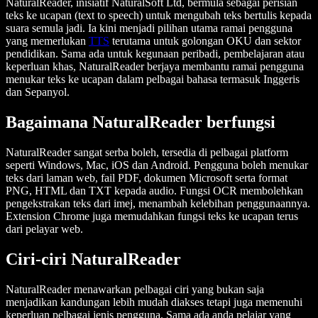
NaturalReader, inisiatif NaturalSoft Ltd, bermula sebagai perisian
teks ke ucapan (text to speech) untuk mengubah teks bertulis kepada
suara semula jadi. Ia kini menjadi pilihan utama ramai pengguna
yang memerlukan
TTS
terutama untuk golongan OKU dan sektor
pendidikan. Sama ada untuk kegunaan peribadi, pembelajaran atau
keperluan khas, NaturalReader berjaya membantu ramai pengguna
menukar teks ke ucapan dalam pelbagai bahasa termasuk Inggeris
dan Sepanyol.
Bagaimana NaturalReader berfungsi
NaturalReader sangat serba boleh, tersedia di pelbagai platform
seperti Windows, Mac, iOS dan Android. Pengguna boleh menukar
teks dari laman web, fail PDF, dokumen Microsoft serta format
PNG, HTML dan TXT kepada audio. Fungsi OCR membolehkan
pengekstrakan teks dari imej, menambah kelebihan penggunaannya.
Extension Chrome juga memudahkan fungsi teks ke ucapan terus
dari pelayar web.
Ciri-ciri NaturalReader
NaturalReader menawarkan pelbagai ciri yang bukan saja
menjadikan kandungan lebih mudah diakses tetapi juga memenuhi
keperluan pelbagai jenis pengguna. Sama ada anda pelajar yang