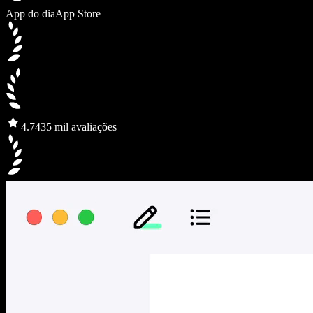
App do dia
App Store
4.7
435 mil avaliações