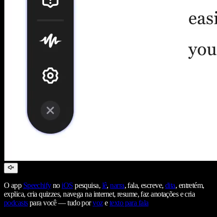
O app
Speechify
no
iOS
pesquisa,
lê
,
narra
, fala, escreve,
dita
, entretém,
explica, cria quizzes, navega na internet, resume, faz anotações e cria
podcasts
para você — tudo por
voz
e
texto para fala