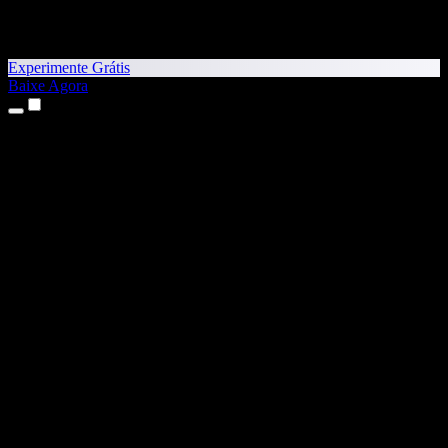
Experimente Grátis
Baixe Agora
Produtos
Texto para Fala
Apps para iPhone e iPad
App para Android
Extensão para Chrome
Extensão para Edge
App Web
App para Mac
App para Windows