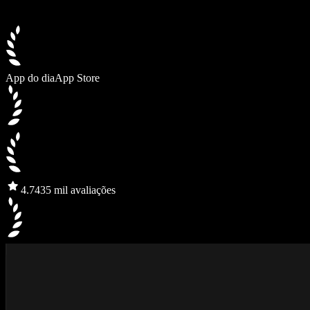
App do dia
App Store
4.7
435 mil avaliações