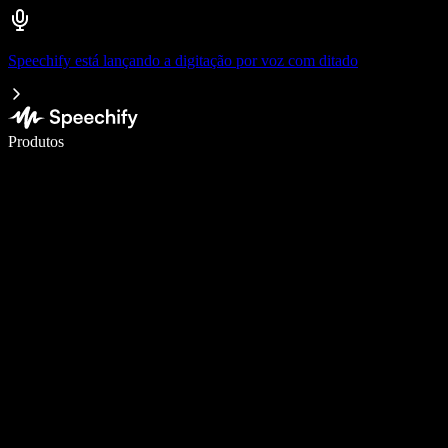
Speechify está lançando a digitação por voz com ditado
Escreva 5× mais rápido com digitação por voz
Produtos
Saiba mais