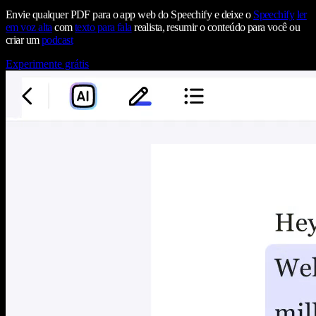
Envie qualquer PDF para o app web do Speechify e deixe o
Speechify
ler
em voz alta
com
texto para fala
realista, resumir o conteúdo para você ou
criar um
podcast
Experimente grátis