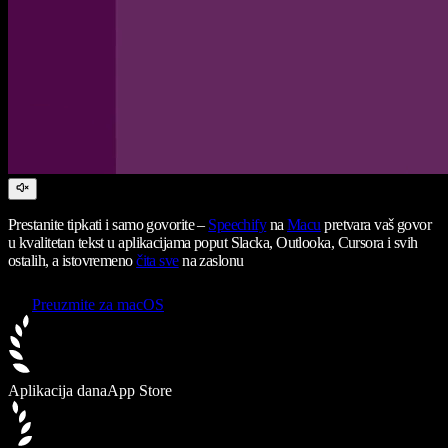
Prestanite tipkati i samo govorite –
Speechify
na
Macu
pretvara vaš govor
u kvalitetan tekst u aplikacijama poput Slacka, Outlooka, Cursora i svih
ostalih, a istovremeno
čita sve
na zaslonu
Preuzmite za macOS
Aplikacija dana
App Store