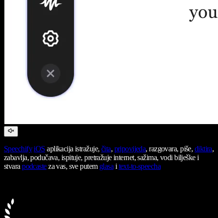
Speechify
iOS
aplikacija istražuje,
čita
,
pripovijeda
, razgovara, piše,
diktira
,
zabavlja, podučava, ispituje, pretražuje internet, sažima, vodi bilješke i
stvara
podcaste
za vas, sve putem
glasa
i
text-to-speecha