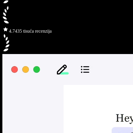
4.7
435 tisuća recenzija