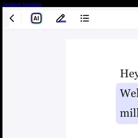
Isprobajte besplatno