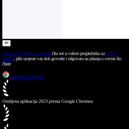
Speechify
Chrome proširenje
čita sve u vašem pregledniku uz
text-to-
speech
, piše umjesto vas dok govorite i odgovara na pitanja o svemu što
čitate
Dodajte u Chrome
Omiljena aplikacija 2023.
prema Google Chromeu