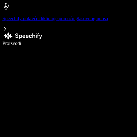
Speechify pokreće diktiranje pomoću glasovnog unosa
Pišite 5× brže uz glasovno diktiranje
Proizvodi
Saznajte više