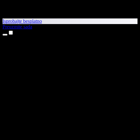
Isprobajte besplatno
Preuzmite sada
Proizvodi
Pretvaranje teksta u govor
Aplikacije za iPhone i iPad
Aplikacija za Android
Proširenje za Chrome
Proširenje za Edge
Web-aplikacija
Aplikacija za Mac
Aplikacija za Windows