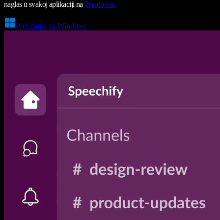
naglas u svakoj aplikaciji na
Windowsu
Preuzmite za Windows