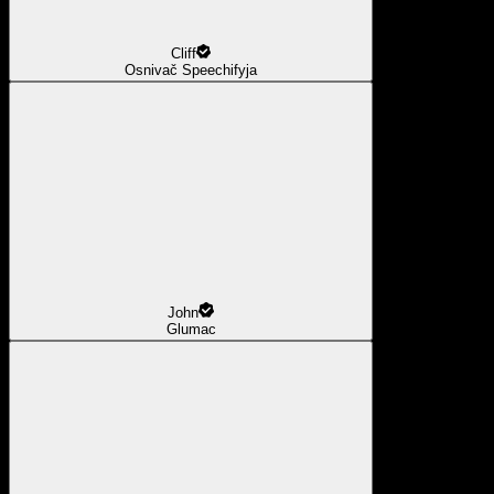
Cliff
Osnivač Speechifyja
John
Glumac