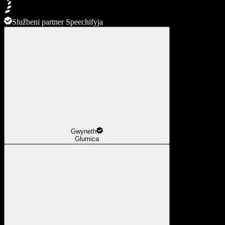
Službeni partner Speechifyja
Gwyneth
Glumica