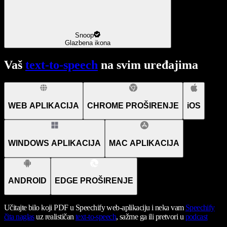
Snoop
Glazbena ikona
Vaš
text-to-speech
na svim uređajima
WEB APLIKACIJA
CHROME PROŠIRENJE
iOS
WINDOWS APLIKACIJA
MAC APLIKACIJA
ANDROID
EDGE PROŠIRENJE
Učitajte bilo koji PDF u Speechify web-aplikaciju i neka vam
Speechify
čita naglas
uz realističan
text-to-speech
, sažme ga ili pretvori u
podcast