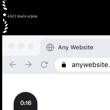
4.6
21 tisuću ocjena