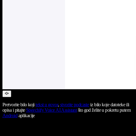
Pretvorite bilo koji
tekst u govor
,
stvorite podcaste
iz bilo koje datoteke ili
opisa i pitajte
Speechify Voice AI Assistant
što god želite u pokretu putem
Android
aplikacije