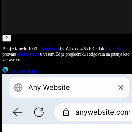
Birajte između 1000+
AI glasova
i slušajte do 4.5x brže dok
Speechify
pretvara
tekst u govor
u vašem Edge pregledniku i odgovara na pitanja kao
vaš asistent
Dodajte u Edge