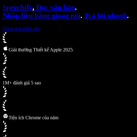
SIMBA Voice Agents
Speechify
,
Đọc văn bản
.
Speechify cho nhà phát triển
Nhập liệu bằng giọng nói
.
Trả lời nhanh
.
Dùng thử miễn phí
Giải thưởng Thiết kế Apple 2025
1M+ đánh giá 5 sao
Tiện ích Chrome của năm