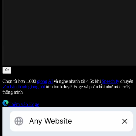
Chọn từ hơn 1.000
giọng AI
và nghe nhanh tới 4.5x khi
Speechify
chuyển
văn bản thành giọng nói
trên trình duyệt Edge và phản hồi như một trợ lý
thông minh
Thêm vào Edge