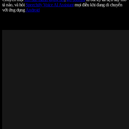
tả nào, và hỏi
Speechify Voice AI Assistant
mọi điều khi đang di chuyển
với ứng dụng
Android