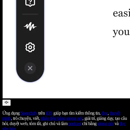
Ứng dụng
Speechify
trên
iOS
giúp bạn tìm kiếm thông tin,
đọc
,
thuyết
minh
, trò chuyện, viết,
nhập liệu bằng giọng nói
, giải trí, giảng dạy, tạo câu
hỏi, duyệt web, tóm tắt, ghi chú và làm
podcast
chỉ bằng
giọng nói
và
đọc
văn bản