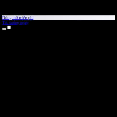
Dùng thử miễn phí
Tải xuống ngay
Sản phẩm
Chuyển văn bản thành giọng nói
Ứng dụng cho iPhone & iPad
Ứng dụng Android
Tiện ích cho Chrome
Tiện ích cho Edge
Ứng dụng web
Ứng dụng cho Mac