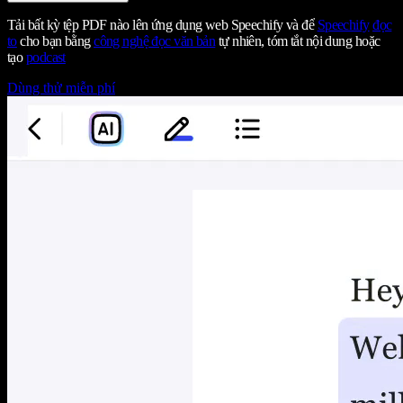
Tải bất kỳ tệp PDF nào lên ứng dụng web Speechify và để
Speechify
đọc
to
cho bạn bằng
công nghệ đọc văn bản
tự nhiên, tóm tắt nội dung hoặc
tạo
podcast
Dùng thử miễn phí