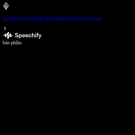
Speechify ra mắt tính năng nhập liệu bằng giọng nói
Viết nhanh gấp 5 lần với tính năng nhập bằng giọng nói
Sản phẩm
Tìm hiểu thêm