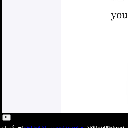
Chuyển mọi
văn bản thành giọng nói
,
tạo podcast
từ bất kỳ tài liệu hay mô