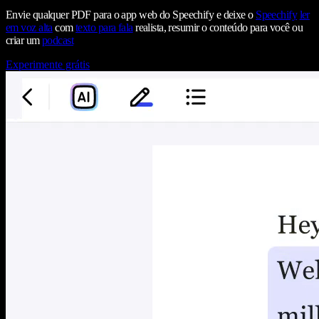
Envie qualquer PDF para o app web do Speechify e deixe o
Speechify
ler
em voz alta
com
texto para fala
realista, resumir o conteúdo para você ou
criar um
podcast
Experimente grátis