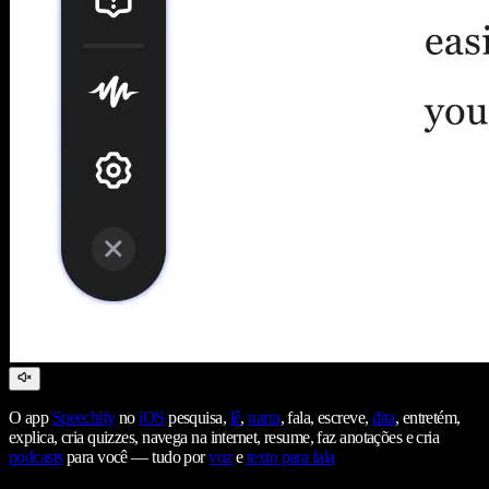
O app
Speechify
no
iOS
pesquisa,
lê
,
narra
, fala, escreve,
dita
, entretém,
explica, cria quizzes, navega na internet, resume, faz anotações e cria
podcasts
para você — tudo por
voz
e
texto para fala