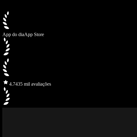
App do dia
App Store
4.7
435 mil avaliações