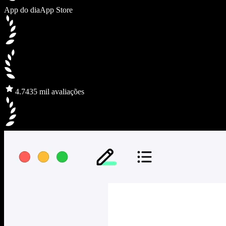
App do dia
App Store
4.7
435 mil avaliações