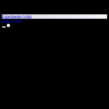
Experimente Grátis
Baixe Agora
Produtos
Texto para Fala
Apps para iPhone e iPad
App para Android
Extensão para Chrome
Extensão para Edge
App Web
App para Mac
App para Windows