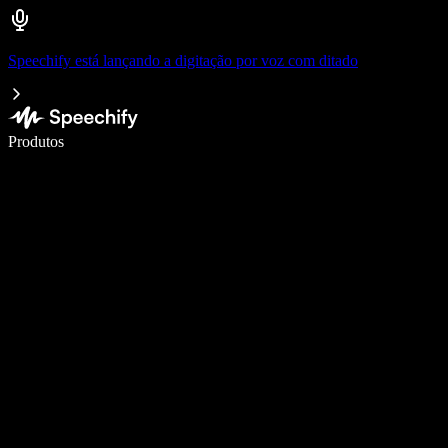
Speechify está lançando a digitação por voz com ditado
Escreva 5× mais rápido com digitação por voz
Produtos
Saiba mais