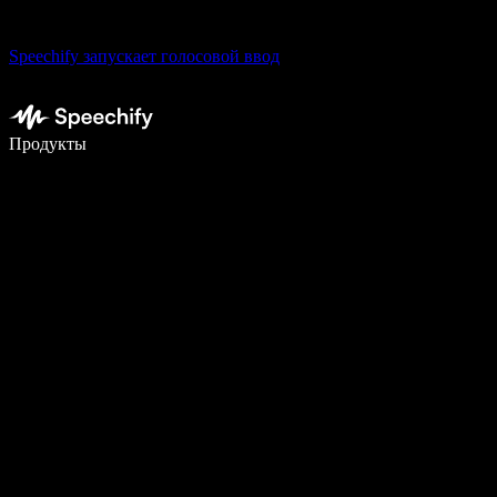
Speechify запускает голосовой ввод
Пишите в 5 раз быстрее с помощью голосового ввода
Продукты
Узнать больше