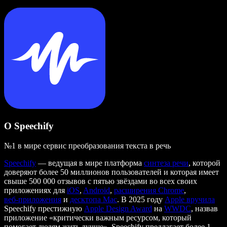
О Speechify
№1 в мире сервис преобразования текста в речь
Speechify
— ведущая в мире платформа
синтеза речи
, которой
доверяют более 50 миллионов пользователей и которая имеет
свыше 500 000 отзывов с пятью звёздами во всех своих
приложениях для
iOS
,
Android
,
расширения Chrome
,
веб‑приложения
и
десктопа Mac
. В 2025 году
Apple вручила
Speechify престижную
Apple Design Award
на
WWDC
, назвав
приложение «критически важным ресурсом, который
помогает людям жить лучше». Speechify предлагает более 1