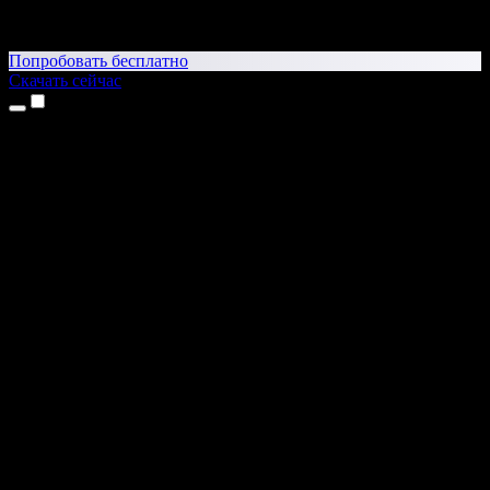
Попробовать бесплатно
Скачать сейчас
Продукты
Текст в речь
Приложение для iPhone и iPad
Приложение для Android
Расширение для Chrome
Расширение для Edge
Веб-приложение
Приложение для Mac
Приложение для Windows