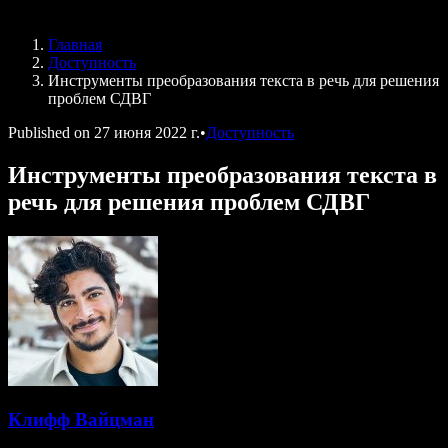
Speechify для DSA
Голосовые агенты SIMBA
Главная
Speechify для разработчиков
Доступность
Инструменты преобразования текста в речь для решения
проблем СДВГ
Published on
27 июня 2022 г.
•
Доступность
Инструменты преобразования текста в
речь для решения проблем СДВГ
Клифф Вайцман