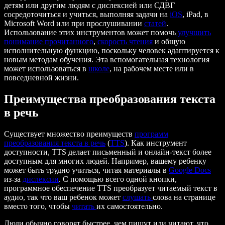
детям или другим людям с дислексией или СДВГ
сосредоточиться и учиться, выполняя задачи на
iOS
, iPad, в
Microsoft Word или при прослушивании
статей
.
Использование этих инструментов может помочь
улучшить
понимание прочитанного
,
скорость чтения
и общую
исполнительную функцию, поскольку человек адаптируется к
новым методам обучения. Эта вспомогательная технология
может использоваться в
школе
, на рабочем месте или в
повседневной жизни.
Преимущества преобразования текста
в речь
Существует множество преимуществ
программ
преобразования текста в речь
(
TTS
). Как инструмент
доступности, TTS делает письменный и онлайн-текст более
доступным для многих людей. Например, вашему ребенку
может быть трудно учиться, читая материалы в
Google Docs
из-за
дислексии
. С помощью всего одной кнопки,
программное обеспечение TTS преобразует читаемый текст в
аудио, так что ваш ребенок может
слушать
слова на странице
вместо того, чтобы
читать
их самостоятельно.
Люди обычно говорят быстрее, чем пишут или читают, что