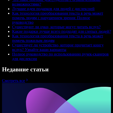
возможностями?
Лучшие идеи подарков для людей с дислексией
Как технология преобразования текста в речь может
помочь людям с нарушением зрения: Полное
руководство
Существуют ли очки, которые могут читать вслух?
Какие подарки лучше всего подходят для слепых людей?
Как технология преобразования текста в речь может
помочь пожилым людям
Существует ли устройство, которое прочитает книгу
вслух? Узнайте ваши варианты
Полное руководство по использованию ручек-сканеров
для дислексии
Недавние статьи
Смотреть все