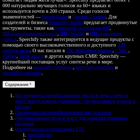
000 натурально звучащих голосов на 60+ языках и
используется почти в 200 странах. Среди голосов
знаменитостей —
Snoop Dogg
и
Гвинет Пэлтроу
. Для
создателей и бизнеса
Speechify Studio
предлагает продвинутые
инструменты, такие как
генератор голосов на ИИ
,
ИИ‑клонирование голоса
,
ИИ‑дубляж
и
ИИ‑изменение
голоса
. Speechify также интегрируется в ведущие продукты с
помощью своего высококачественного и доступного
API
синтеза речи
. О нас писали в
The Wall Street Journal
,
CNBC
,
Forbes
,
TechCrunch
и других крупных СМИ: Speechify —
крупнейший поставщик услуг синтеза речи в мире.
Подробнее на
speechify.com/news
,
speechify.com/blog
и
speechify.com/press
.
Содержание
Инструменты преобразования текста в речь и речи в
текст могут помочь учащимся с трудностями в чтении и
письме
Преимущества преобразования текста в речь
Преобразование речи в текст для решения проблем с
письмом
Инструменты и программы STT
Speechnotes