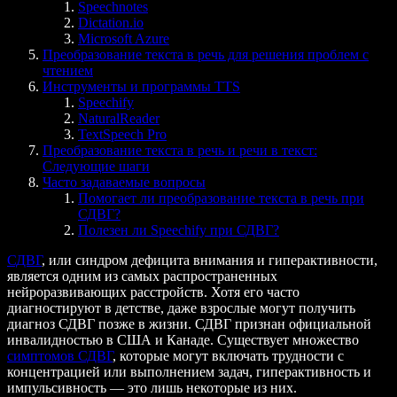
Speechnotes
Dictation.io
Microsoft Azure
Преобразование текста в речь для решения проблем с
чтением
Инструменты и программы TTS
Speechify
NaturalReader
TextSpeech Pro
Преобразование текста в речь и речи в текст:
Следующие шаги
Часто задаваемые вопросы
Помогает ли преобразование текста в речь при
СДВГ?
Полезен ли Speechify при СДВГ?
СДВГ
, или синдром дефицита внимания и гиперактивности,
является одним из самых распространенных
нейроразвивающих расстройств. Хотя его часто
диагностируют в детстве, даже взрослые могут получить
диагноз СДВГ позже в жизни. СДВГ признан официальной
инвалидностью в США и Канаде. Существует множество
симптомов СДВГ
, которые могут включать трудности с
концентрацией или выполнением задач, гиперактивность и
импульсивность — это лишь некоторые из них.