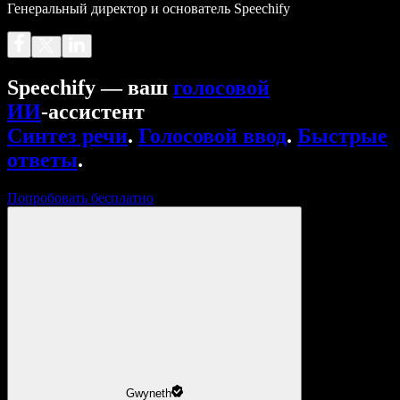
Генеральный директор и основатель Speechify
Speechify — ваш
голосовой
ИИ
‑ассистент
Синтез речи
.
Голосовой ввод
.
Быстрые
ответы
.
Попробовать бесплатно
Gwyneth