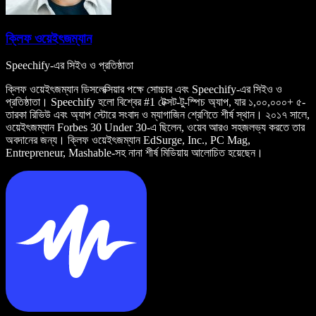
ক্লিফ ওয়েইৎজম্যান
Speechify-এর সিইও ও প্রতিষ্ঠাতা
ক্লিফ ওয়েইৎজম্যান ডিসলেক্সিয়ার পক্ষে সোচ্চার এবং Speechify-এর সিইও ও
প্রতিষ্ঠাতা। Speechify হলো বিশ্বের #1 টেক্সট-টু-স্পিচ অ্যাপ, যার ১,০০,০০০+ ৫-
তারকা রিভিউ এবং অ্যাপ স্টোরে সংবাদ ও ম্যাগাজিন শ্রেণিতে শীর্ষ স্থান। ২০১৭ সালে,
ওয়েইৎজম্যান Forbes 30 Under 30-এ ছিলেন, ওয়েব আরও সহজলভ্য করতে তার
অবদানের জন্য। ক্লিফ ওয়েইৎজম্যান EdSurge, Inc., PC Mag,
Entrepreneur, Mashable-সহ নানা শীর্ষ মিডিয়ায় আলোচিত হয়েছেন।