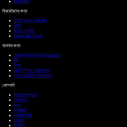
ডাউনলোড
ক্রিয়েটরদের জন্য
এআই ভয়েস জেনারেটর
ডাবিং
ভয়েস ক্লোনিং
Speechify Work
ব্যবসার জন্য
ডেভেলপারদের জন্য Speechify
টিম
শিক্ষা
টেক্সট টু স্পিচ API ডকস
ভয়েস এজেন্টস API ডকস
কোম্পানি
আমাদের সম্পর্কে
যোগাযোগ
ব্লগ
ক্যারিয়ার
অ্যাফিলিয়েট
সাহায্য
স্ট্যাটাস