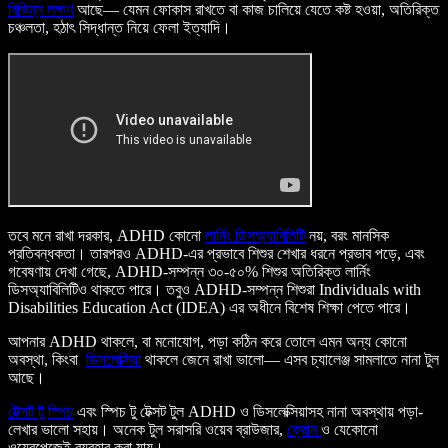
বিভিন্ন লক্ষণ
আছে— যেমন ফোকাস রাখতে বা কাজ চালিয়ে যেতে কষ্ট হওয়া, অতিরিক্ত
চঞ্চলতা, হঠাৎ সিদ্ধান্ত নিয়ে ফেলা ইত্যাদি।
তবে মনে রাখা দরকার, ADHD কোনো
লার্নিং ডিসঅ্যাবিলিটি
নয়, বরং মানসিক
প্রতিবন্ধকতা। তারপরও ADHD-এর প্রভাবে শিশুর শেখার ধরনে প্রভাব পড়ে, এবং
গবেষণায় দেখা গেছে, ADHD-সম্পন্ন ৩০-৫০% শিশুর অতিরিক্ত লার্নিং
ডিসঅ্যাবিলিটিও থাকতে পারে। তবুও ADHD-সম্পন্ন শিশুরা Individuals with
Disabilities Education Act (IDEA) এর অধীনে বিশেষ শিক্ষা পেতে পারে।
আপনার ADHD থাকলে, বা মনোযোগ, পড়া কঠিন করে তোলে এমন অন্য কোনো
অবস্থা, কিংবা
ডিসলেক্সিয়া
থাকলে জেনে রাখা ভালো— এসব চ্যালেঞ্জ সামলাতে নানা টুল
আছে।
টেক্সট টু স্পিচ
এবং স্পিচ টু টেক্সট টুল ADHD ও ডিসলেক্সিয়াসহ নানা অবস্থায় পড়া-
লেখার ভালো সহায়। অনেক টুল সরাসরি ওয়েব ব্রাউজার,
ক্রোম
ও যেকোনো
ওয়েবপেজেই ব্যবহার করা যায়।