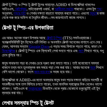
টেক্সট টু স্পিচ ও স্পিচ টু টেক্সট টুলের সাহায্যে ADHD বা ডিসলেক্সিয়া থাকলেও
আইওএস,
আইপ্যাড
, মাইক্রোসফ্ট ওয়ার্ড, বা
আর্টিকেল শুনতে
পারবেন। এসব টুল
পড়া
অনুধাবন,
পড়ার গতি
ও শেখার দক্ষতা বাড়াতে সাহায্য করতে পারে। এগুলো
স্কুল
ের কাজ
থেকে শুরু করে অফিস বা দৈনন্দিন জীবন—সব জায়গাতেই কাজে লাগবে।
টেক্সট টু স্পিচ-এর উপকারিতা
এর আরও অনেক দারুণ উপকার আছে
টেক্সট টু স্পিচ
(TTS) সফটওয়্যারের।
অ্যাক্সেসিবিলিটি টুল হিসেবে এটি লিখিত ও অনলাইন টেক্সট অনেকের নাগালে এনে দেয়।
যেমন, আপনার সন্তান
Google Docs
-এ পড়ার সময় বিপাকে পড়তে পারে, কারণ সে
ডিসলেক্সিক
। টেক্সট টু স্পিচে এক ক্লিকেই লেখা শুনতে পারে এবং
শুনে
শিখতে পারে, শুধু
চোখ বুলিয়ে নয়।
মানুষ সাধারণত পড়া বা লেখার চেয়ে দ্রুত কথা বলতে পারে। তাই মনোযোগে সমস্যা
থাকলে তথ্য শুনে তুলনামূলক কম সময়ে পড়া শেষ করা যায়। আবার অনেকে
শুনে
শিখলে
বেশি ভালো বোঝেন। ফলে
জ্ঞান ধরে রাখা
ও সহজ হয়ে যায়।
ডিসলেক্সিয়া বা ADHD-এর মতো অবস্থার মানুষ যখন পড়ার দক্ষতা বাড়িয়ে সহপাঠী বা
সহকর্মীদের সঙ্গে তাল মিলিয়ে চলতে পারেন, তখন মানসিক স্বাস্থ্যের দিক থেকেও ভালো
থাকেন। আইওএস বা
অ্যান্ড্রয়েড
ডিভাইস থেকে প্রায় যেকোনো ডকুমেন্টেই এই টুল
ব্যবহার করা যায়।
লেখার সমস্যায় স্পিচ টু টেক্সট