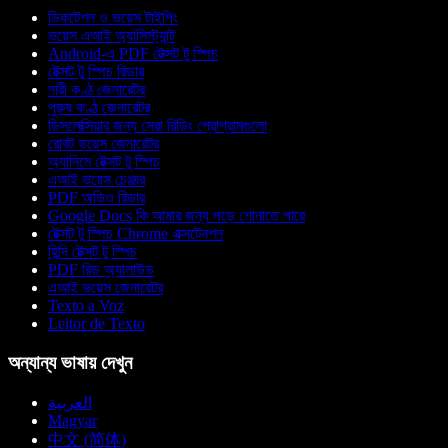
ডিকটেশন ও ভয়েস টাইপিং
ভয়েস এআই অ্যাসিস্ট্যান্ট
Android-এ PDF টেক্সট টু স্পিচ
টেক্সট টু স্পিচ রিডার
নারী কণ্ঠ জেনারেটর
পুরুষ কণ্ঠ জেনারেটর
ডিসলেক্সিয়ার জন্য সেরা রিডিং প্রোগ্রামগুলো
রোবট ভয়েস জেনারেটর
অ্যানিমে টেক্সট টু স্পিচ
এআই ভয়েস চেঞ্জার
PDF অডিও রিডার
Google Docs কি আমার জন্য পড়ে শোনাতে পারে
টেক্সট টু স্পিচ Chrome এক্সটেনশন
হিন্দি টেক্সট টু স্পিচ
PDF রিড অ্যালাউড
এআই ভয়েস জেনারেটর
Texto a Voz
Leitor de Texto
অন্যান্য ভাষায় দেখুন
العربية
Magyar
中文 (简体)