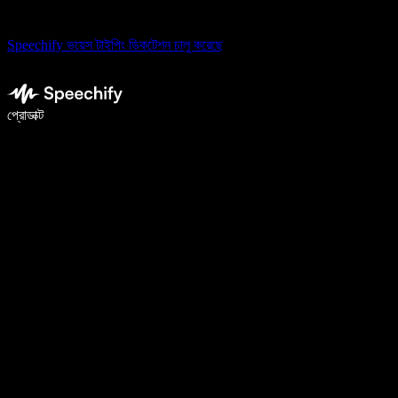
Speechify ভয়েস টাইপিং ডিকটেশন চালু করেছে
ভয়েস টাইপিং দিয়ে ৫ গুণ দ্রুত লিখুন
প্রোডাক্ট
আরও জানুন