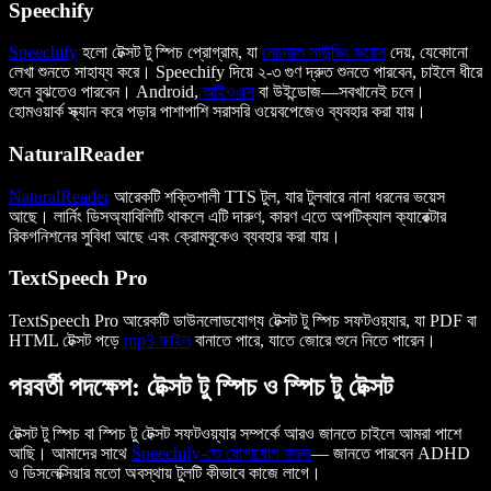
Speechify
Speechify
হলো টেক্সট টু স্পিচ প্রোগ্রাম, যা
নেচারাল সাউন্ডিং ভয়েস
দেয়, যেকোনো
লেখা শুনতে সাহায্য করে। Speechify দিয়ে ২-৩ গুণ দ্রুত শুনতে পারবেন, চাইলে ধীরে
শুনে বুঝতেও পারবেন। Android,
আইওএস
বা উইন্ডোজ—সবখানেই চলে।
হোমওয়ার্ক স্ক্যান করে পড়ার পাশাপাশি সরাসরি ওয়েবপেজেও ব্যবহার করা যায়।
NaturalReader
NaturalReader
আরেকটি শক্তিশালী TTS টুল, যার টুলবারে নানা ধরনের ভয়েস
আছে। লার্নিং ডিসঅ্যাবিলিটি থাকলে এটি দারুণ, কারণ এতে অপটিক্যাল ক্যারেক্টার
রিকগনিশনের সুবিধা আছে এবং ক্রোমবুকেও ব্যবহার করা যায়।
TextSpeech Pro
TextSpeech Pro আরেকটি ডাউনলোডযোগ্য টেক্সট টু স্পিচ সফটওয়্যার, যা PDF বা
HTML টেক্সট পড়ে
mp3 ফাইল
বানাতে পারে, যাতে জোরে শুনে নিতে পারেন।
পরবর্তী পদক্ষেপ: টেক্সট টু স্পিচ ও স্পিচ টু টেক্সট
টেক্সট টু স্পিচ বা স্পিচ টু টেক্সট সফটওয়্যার সম্পর্কে আরও জানতে চাইলে আমরা পাশে
আছি। আমাদের সাথে
Speechify-তে যোগাযোগ করুন
— জানতে পারবেন ADHD
ও ডিসলেক্সিয়ার মতো অবস্থায় টুলটি কীভাবে কাজে লাগে।