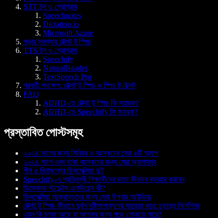
STT টুল ও প্রোগ্রাম
Speechnotes
Dictation.io
Microsoft Azure
পড়ার সমস্যায় টেক্সট টু স্পিচ
TTS টুল ও প্রোগ্রাম
Speechify
NaturalReader
TextSpeech Pro
পরবর্তী পদক্ষেপ: টেক্সট টু স্পিচ ও স্পিচ টু টেক্সট
FAQ
ADHD-তে টেক্সট টু স্পিচ কি সহায়ক?
ADHD-তে Speechify কি সহায়ক?
প্রস্তাবিত পোস্টসমূহ
২০২৪ সালের জন্য সিনিয়র ও বয়স্কদের সেরা ৫টি অ্যাপ
২০২৪ সালে একা থাকা বয়স্কদের জন্য সেরা অ্যাপসমূহ
শীর্ষ ৫ বিনামূল্যের ডিসলেক্সিয়া ফন্ট
Speechify-এ প্রতিবন্ধী শিক্ষার্থীদের ভাতা কীভাবে ব্যবহার করবেন
ডিসেবলড স্টুডেন্টস এলাউয়েন্স কী?
ডিসলেক্সিয়া আক্রান্তদের জন্য সেরা উপহার আইডিয়া
টেক্সট টু স্পিচ কীভাবে দুর্বল দৃষ্টিসম্পন্নদের সহায়তা করে: চূড়ান্ত নির্দেশিকা
এমন কি চশমা আছে যা আপনার জন্য পড়ে শোনাতে পারে?