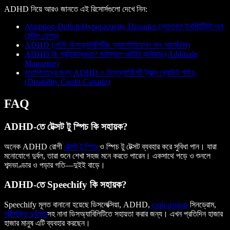
ADHD নিয়ে আরও জানতে এই রিসোর্সগুলো দেখে নিন:
Attention-Deficit/Hyperactivity Disorder (ন্যাশনাল ইনস্টিটিউট অব
মেন্টাল হেলথ)
ADHD (লার্নিং ডিসঅ্যাবিলিটিজ অ্যাসোসিয়েশন অব আমেরিকা)
ADHD কি প্রতিবন্ধকতা? কর্মস্থলে আইনি অধিকার (Additude
Magazine)
মাতাপিতাদের জন্য ADHD ও ডিসঅ্যাবিলিটি ট্যাক্স ক্রেডিট গাইড
(Disability Credit Canada)
FAQ
ADHD-তে টেক্সট টু স্পিচ কি সহায়ক?
অনেক ADHD রোগী
টেক্সট টু স্পিচ
ও স্পিচ টু টেক্সট ব্যবহার করে সুবিধা পান। যারা
মনোযোগে দুর্বল, তারা শুনে শেখা সহজ মনে করতে পারেন। একসাথে পড়ে ও শুনলে
শব্দভাণ্ডার ও পড়ার গতি—দুইই বাড়ে।
ADHD-তে Speechify কি সহায়ক?
Speechify মূলত বানানো হয়েছে ডিসলেক্সিয়া, ADHD,
concussion
সিনড্রোম,
দৃষ্টিশক্তি দুর্বলতা
সহ নানা ডিসঅ্যাবিলিটিতে সহায়তা করার জন্য। এখন প্রতিদিন হাজার
হাজার মানুষ এটি ব্যবহার করছেন।