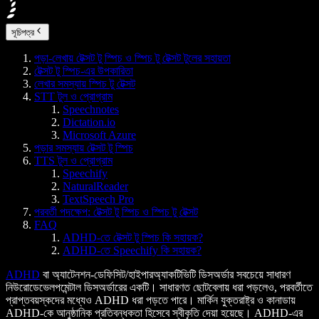
সূচিপত্র
পড়া-লেখায় টেক্সট টু স্পিচ ও স্পিচ টু টেক্সট টুলের সহায়তা
টেক্সট টু স্পিচ-এর উপকারিতা
লেখার সমস্যায় স্পিচ টু টেক্সট
STT টুল ও প্রোগ্রাম
Speechnotes
Dictation.io
Microsoft Azure
পড়ার সমস্যায় টেক্সট টু স্পিচ
TTS টুল ও প্রোগ্রাম
Speechify
NaturalReader
TextSpeech Pro
পরবর্তী পদক্ষেপ: টেক্সট টু স্পিচ ও স্পিচ টু টেক্সট
FAQ
ADHD-তে টেক্সট টু স্পিচ কি সহায়ক?
ADHD-তে Speechify কি সহায়ক?
ADHD
বা অ্যাটেনশন-ডেফিসিট/হাইপারঅ্যাকটিভিটি ডিসঅর্ডার সবচেয়ে সাধারণ
নিউরোডেভেলপমেন্টাল ডিসঅর্ডারের একটি। সাধারণত ছোটবেলায় ধরা পড়লেও, পরবর্তীতে
প্রাপ্তবয়স্কদের মধ্যেও ADHD ধরা পড়তে পারে। মার্কিন যুক্তরাষ্ট্র ও কানাডায়
ADHD-কে আনুষ্ঠানিক প্রতিবন্ধকতা হিসেবে স্বীকৃতি দেয়া হয়েছে। ADHD-এর