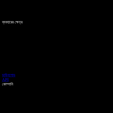
ব্যবহারের ক্ষেত্র
ডাউনলোড
API
কোম্পানি