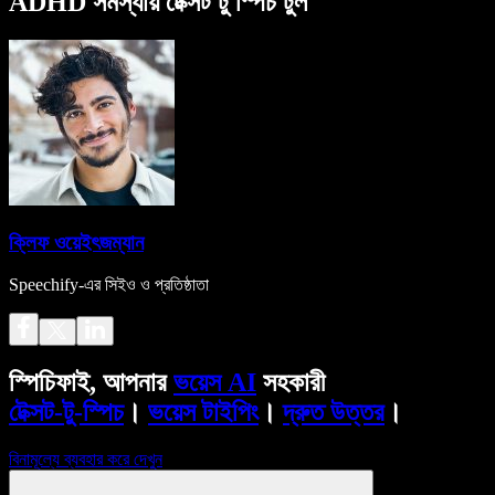
ADHD সমস্যায় টেক্সট টু স্পিচ টুল
ক্লিফ ওয়েইৎজম্যান
Speechify-এর সিইও ও প্রতিষ্ঠাতা
স্পিচিফাই, আপনার
ভয়েস AI
সহকারী
টেক্সট-টু-স্পিচ
।
ভয়েস টাইপিং
।
দ্রুত উত্তর
।
বিনামূল্যে ব্যবহার করে দেখুন