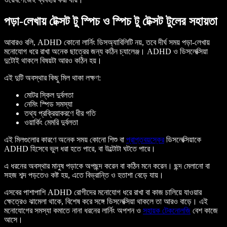
পড়া-লেখায় টেক্সট টু স্পিচ ও স্পিচ টু টেক্সট টুলের সহায়তা
আবারও বলি, ADHD কোনো লার্নিং ডিসঅ্যাবিলিটি নয়, তবে দীর্ঘ সময় পড়া-লেখায়
মনোযোগ ধরে রাখা অনেক ছাত্রের জন্য কঠিন চ্যালেঞ্জ। ADHD ও ডিসলেক্সিয়া
দুটোই থাকলে বিষয়টা আরও কঠিন হয়।
এই দুটি অবস্থার কিছু মিল থাকা লক্ষণ:
মোটর স্কিল দুর্বলতা
নেমিং স্পিড সমস্যা
তথ্য প্রক্রিয়াকরণে ধীর গতি
ওয়ার্কিং মেমরি দুর্বলতা
এই মিলগুলোর কারণে অনেক সময় কোনো শিশু বা
প্রাপ্তবয়স্কের
ডিসলেক্সিয়াকে
ADHD হিসেবে ভুল ধরা হতে পারে, বা উল্টোটা ঘটতে পারে।
এ ধরনের অবস্থার মানুষ পড়াকে অপছন্দ করেন বা কঠিন মনে করেন। ছন্দ মেলানো বা
সহজ শব্দ পড়তেও কষ্ট হয়, এতে বিভ্রান্তি ও হতাশা বেড়ে যায়।
এসবের পাশাপাশি ADHD রোগীদের মনোযোগ ধরে রাখা বা কাজ চালিয়ে যাওয়ার
ক্ষেত্রেও ঝামেলা থাকে, বিশেষ করে সঙ্গে ডিসলেক্সিয়া থাকলে তা আরও বাড়ে। এই
মনোযোগের সমস্যা কমাতে নানা ধরনের লার্নিং অপশন ও
সহায়ক টেকনোলজি
বেশ কাজে
আসে।