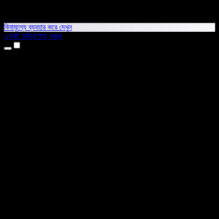
বিনামূল্যে ব্যবহার করে দেখুন
এখনই ডাউনলোড করুন
প্রোডাক্ট
টেক্সট টু স্পিচ
আইফোন ও আইপ্যাড অ্যাপ
অ্যান্ড্রয়েড অ্যাপ
ক্রোম এক্সটেনশন
এজ এক্সটেনশন
ওয়েব অ্যাপ
ম্যাক অ্যাপ
উইন্ডোজ অ্যাপ
এআই ভয়েস জেনারেটর