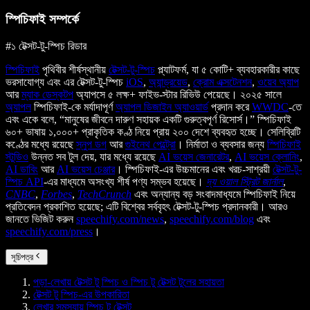
স্পিচিফাই সম্পর্কে
#১ টেক্সট-টু-স্পিচ রিডার
স্পিচিফাই
পৃথিবীর শীর্ষস্থানীয়
টেক্সট-টু-স্পিচ
প্ল্যাটফর্ম, যা ৫ কোটি+ ব্যবহারকারীর কাছে
ভরসাযোগ্য এবং এর টেক্সট-টু-স্পিচ
iOS
,
অ্যান্ড্রয়েড
,
ক্রোম এক্সটেনশন
,
ওয়েব অ্যাপ
আর
ম্যাক ডেস্কটপ
অ্যাপসে ৫ লক্ষ+ ফাইভ-স্টার রিভিউ পেয়েছে। ২০২৫ সালে
অ্যাপল
স্পিচিফাই-কে মর্যাদাপূর্ণ
অ্যাপল ডিজাইন অ্যাওয়ার্ড
প্রদান করে
WWDC
-তে
এবং একে বলে, “মানুষের জীবনে দারুণ সহায়ক একটি গুরুত্বপূর্ণ রিসোর্স।” স্পিচিফাই
৬০+ ভাষায় ১,০০০+ প্রাকৃতিক কণ্ঠ নিয়ে প্রায় ২০০ দেশে ব্যবহৃত হচ্ছে। সেলিব্রিটি
কণ্ঠের মধ্যে রয়েছে
স্নুপ ডগ
আর
গুইনেথ পেল্ট্রো
। নির্মাতা ও ব্যবসার জন্য
স্পিচিফাই
স্টুডিও
উন্নত সব টুল দেয়, যার মধ্যে রয়েছে
AI ভয়েস জেনারেটর
,
AI ভয়েস ক্লোনিং
,
AI ডাবিং
আর
AI ভয়েস চেঞ্জার
। স্পিচিফাই-এর উচ্চমানের এবং খরচ-সাশ্রয়ী
টেক্সট-টু-
স্পিচ API
-এর মাধ্যমে অসংখ্য শীর্ষ পণ্য সম্ভব হয়েছে।
দ্য ওয়াল স্ট্রিট জার্নাল
,
CNBC
,
Forbes
,
TechCrunch
এবং অন্যান্য বড় সংবাদমাধ্যমে স্পিচিফাই নিয়ে
প্রতিবেদন প্রকাশিত হয়েছে; এটি বিশ্বের সর্ববৃহৎ টেক্সট-টু-স্পিচ প্রদানকারী। আরও
জানতে ভিজিট করুন
speechify.com/news
,
speechify.com/blog
এবং
speechify.com/press
।
সূচিপত্র
পড়া-লেখায় টেক্সট টু স্পিচ ও স্পিচ টু টেক্সট টুলের সহায়তা
টেক্সট টু স্পিচ-এর উপকারিতা
লেখার সমস্যায় স্পিচ টু টেক্সট