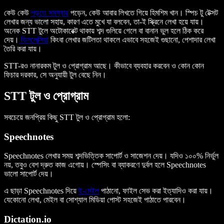
কেউ কেউ
পড়তে সমস্যায়
পড়েন, কেউ আবার লিখতে গিয়ে হিমশিম খান। স্পিচ টু টেক্সট
লেখার জন্য ভালো সহায়, কারণ এতে মুখে যা বলবেন, তা-ই স্ক্রিনে লেখা হয়ে যায়।
অনেক STT টুলে অটোকারেক্ট থাকায় শব্দ গুলিয়ে গেলে বা বানান ভুল হলে ঠিক করে
দেয়।
ডিসলেক্সিয়া
কিংবা লেখার জটিলতা থাকলে এভাবে সহজেই গুছানো, পেশাদার লেখা
তৈরি করা যায়।
STT-রও নানারকম টুল ও প্রোগ্রাম আছে। কীভাবে ব্যবহার করবেন ও কোন কোন
ফিচার দরকার, সে অনুযায়ী টুল বেছে নিন।
STT টুল ও প্রোগ্রাম
সবচেয়ে জনপ্রিয় কিছু STT টুল ও প্রোগ্রাম হলো:
Speechnotes
Speechnotes লেখার সময় শব্দভিত্তিক সাপোর্ট ও সাজেশন দেয়। যদিও ১০০% নির্ভুল
নয়, তবুও বেশ দ্রুত কাজ এগোয়। স্পেসিং বা ব্যাকরণে দুর্বল হলে Speechnotes
ভালো সাপোর্ট দেয়।
এ ছাড়া Speechnotes দিয়ে
ই-মেইল
পাঠানো, ফাইল সেভ করা ইত্যাদিও করা যায়।
যেকোনো লেখা, মেইল বা সোশ্যাল মিডিয়া পোস্ট সহজেই পাঠাতে পারবেন।
Dictation.io