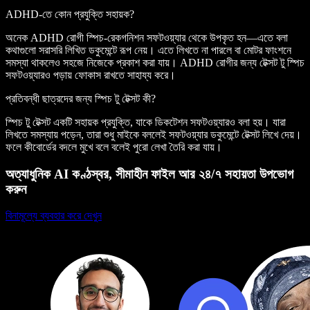
ADHD-তে কোন প্রযুক্তি সহায়ক?
অনেক ADHD রোগী স্পিচ-রেকগনিশন সফটওয়্যার থেকে উপকৃত হন—এতে বলা
কথাগুলো সরাসরি লিখিত ডকুমেন্টে রূপ নেয়। এতে লিখতে না পারলে বা মোটর ফাংশনে
সমস্যা থাকলেও সহজে নিজেকে প্রকাশ করা যায়। ADHD রোগীর জন্য টেক্সট টু স্পিচ
সফটওয়্যারও পড়ায় ফোকাস রাখতে সাহায্য করে।
প্রতিবন্ধী ছাত্রদের জন্য স্পিচ টু টেক্সট কী?
স্পিচ টু টেক্সট একটি সহায়ক প্রযুক্তি, যাকে ডিকটেশন সফটওয়্যারও বলা হয়। যারা
লিখতে সমস্যায় পড়েন, তারা শুধু মাইকে বললেই সফটওয়্যার ডকুমেন্টে টেক্সট লিখে দেয়।
ফলে কীবোর্ডের বদলে মুখে বলে বলেই পুরো লেখা তৈরি করা যায়।
অত্যাধুনিক AI কণ্ঠস্বর, সীমাহীন ফাইল আর ২৪/৭ সহায়তা উপভোগ
করুন
বিনামূল্যে ব্যবহার করে দেখুন