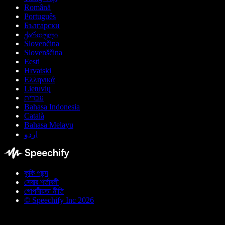
Română
Português
Български
ქართული
Slovenčina
Slovenščina
Eesti
Hrvatski
Ελληνικά
Lietuvių
עברית
Bahasa Indonesia
Català
Bahasa Melayu
اردو
কুকি পছন্দ
সেবার শর্তাবলী
গোপনীয়তা নীতি
© Speechify Inc 2026