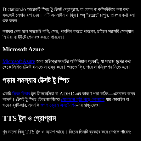
Dictation.io আরেকটি স্পিচ টু টেক্সট প্রোগ্রাম, যা ফোন বা কম্পিউটারে বলা কথা
সহজেই লেখায় রূপ দেয়। এটি অনলাইন ও ফ্রি। শুধু "start" চাপুন, তারপর কথা বলা
শুরু করুন।
বলাধরা শেষ হলে সহজেই কপি, সেভ, পাবলিশ করতে পারবেন, চাইলে সরাসরি সোশ্যাল
মিডিয়া বা টুইটে শেয়ারও করতে পারবেন।
Microsoft Azure
Microsoft Azure
হলো মাইক্রোসফটের অফিসিয়াল প্রডাক্ট, যা সহজে মুখের কথা
থেকে লিখিত টেক্সট বানাতে সাহায্য করে। শুরুতে ফ্রি, পরে সাবস্ক্রিপশন নিতে হবে।
পড়ার সমস্যায় টেক্সট টু স্পিচ
একটি
স্ক্রিন রিডার
টুল ডিসলেক্সিয়া বা ADHD-এর কারণে পড়া কঠিন—এমনদের জন্য
আদর্শ। টেক্সট টু স্পিচ টেকনোলজিতে
যেকোনো পৃষ্ঠা পড়ে শোনানো
যায় মোবাইল বা
ওয়েব ব্রাউজার, এমনকি
গুগল ক্রোম এক্সটেনশন
-এর মাধ্যমেও।
TTS টুল ও প্রোগ্রাম
খুব ভালো কিছু TTS টুল ও অ্যাপ আছে। নিচের তিনটি ব্যবহার করে দেখতে পারেন: