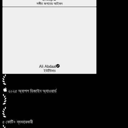
সঙ্গীত জগতের আইকন
Ali Abdaal
ইউটিউবার
২০২৫ অ্যাপল ডিজাইন অ্যাওয়ার্ড
৫ কোটি+ ব্যবহারকারী