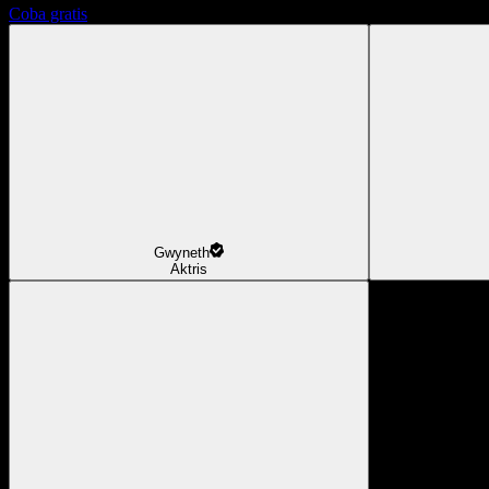
Coba gratis
Gwyneth
Aktris