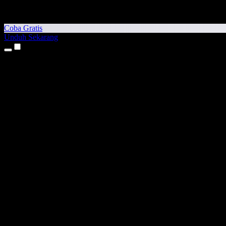
Coba Gratis
Unduh Sekarang
Produk
Teks ke Suara
Aplikasi iPhone & iPad
Aplikasi Android
Ekstensi Chrome
Ekstensi Edge
Aplikasi Web
Aplikasi Mac
Aplikasi Windows