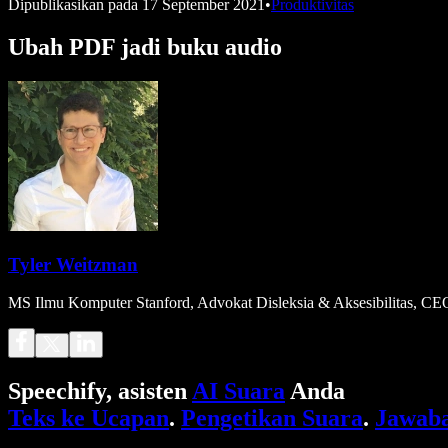
Dipublikasikan pada
17 September 2021
•
Produktivitas
Ubah PDF jadi buku audio
Tyler Weitzman
MS Ilmu Komputer Stanford, Advokat Disleksia & Aksesibilitas, CE
Speechify, asisten
AI Suara
Anda
Teks ke Ucapan
.
Pengetikan Suara
.
Jawaba