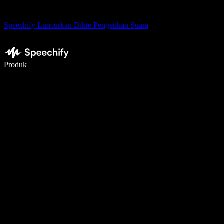
Speechify Luncurkan Dikte Pengetikan Suara
Menulis 5× lebih cepat dengan dikte suara
Produk
Pelajari lebih lanjut