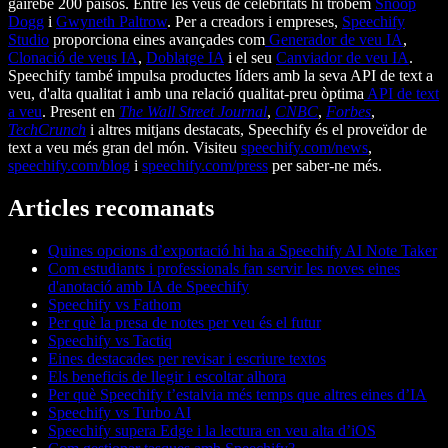
gairebé 200 països. Entre les veus de celebritats hi trobem
Snoop
Dogg
i
Gwyneth Paltrow
. Per a creadors i empreses,
Speechify
Studio
proporciona eines avançades com
Generador de veu IA
,
Clonació de veus IA
,
Doblatge IA
i el seu
Canviador de veu IA
.
Speechify també impulsa productes líders amb la seva API de text a
veu, d'alta qualitat i amb una relació qualitat-preu òptima
API de text
a veu
. Present en
The Wall Street Journal
,
CNBC
,
Forbes
,
TechCrunch
i altres mitjans destacats, Speechify és el proveïdor de
text a veu més gran del món. Visiteu
speechify.com/news
,
speechify.com/blog
i
speechify.com/press
per saber-ne més.
Articles recomanats
Quines opcions d’exportació hi ha a Speechify AI Note Taker
Com estudiants i professionals fan servir les noves eines
d'anotació amb IA de Speechify
Speechify vs Fathom
Per què la presa de notes per veu és el futur
Speechify vs Tactiq
Eines destacades per revisar i escriure textos
Els beneficis de llegir i escoltar alhora
Per què Speechify t’estalvia més temps que altres eines d’IA
Speechify vs Turbo AI
Speechify supera Edge i la lectura en veu alta d’iOS