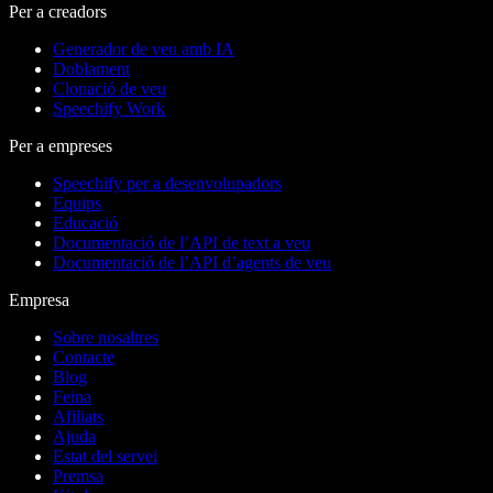
Per a creadors
Generador de veu amb IA
Doblament
Clonació de veu
Speechify Work
Per a empreses
Speechify per a desenvolupadors
Equips
Educació
Documentació de l’API de text a veu
Documentació de l’API d’agents de veu
Empresa
Sobre nosaltres
Contacte
Blog
Feina
Afiliats
Ajuda
Estat del servei
Premsa