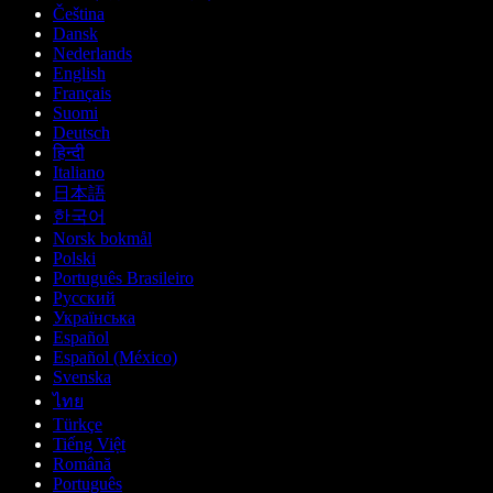
Čeština
Dansk
Nederlands
English
Français
Suomi
Deutsch
हिन्दी
Italiano
日本語
한국어
Norsk bokmål
Polski
Português Brasileiro
Русский
Українська
Español
Español (México)
Svenska
ไทย
Türkçe
Tiếng Việt
Română
Português