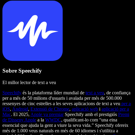
Sobre Speechify
El millor lector de text a veu
Speechify
és la plataforma líder mundial de
text a veu
, de confiança
per a més de 50 milions d'usuaris i avalada per més de 500.000
ressenyes de cinc estrelles a les seves aplicacions de text a veu
per a
iOS
,
Android
,
Extensió de Chrome
,
aplicació web
i
aplicació per a
Mac
. El 2025,
Apple va premiar
Speechify amb el prestigiós
Premi
de Disseny Apple
a la
WWDC
, qualificant-lo com “una eina
essencial que ajuda la gent a viure la seva vida.” Speechify ofereix
més de 1.000 veus naturals en més de 60 idiomes i s'utilitza a