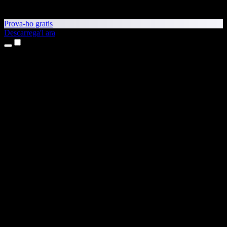
Prova-ho gratis
Descarrega'l ara
Productes
Text a veu
Aplicacions per a iPhone i iPad
Aplicació per a Android
Extensió per al Chrome
Extensió per a l'Edge
Aplicació web
Aplicació per al Mac
Aplicació per al Windows
Generador de veu amb IA
Locució
Doblatge
Clonació de veu