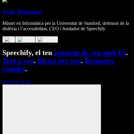
Tyler Weitzman
Màster en Informàtica per la Universitat de Stanford, defensor de la
dislèxia i l’accessibilitat, CEO i fundador de Speechify
Speechify, el teu
assistent de veu amb IA
.
Text a veu
.
Dictat per veu
.
Respostes
ràpides
.
Prova-ho gratis