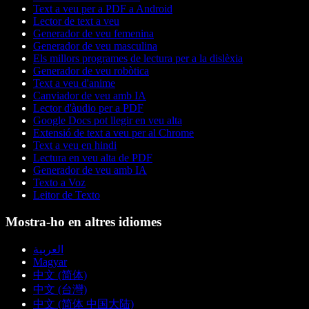
Text a veu per a PDF a Android
Lector de text a veu
Generador de veu femenina
Generador de veu masculina
Els millors programes de lectura per a la dislèxia
Generador de veu robòtica
Text a veu d'anime
Canviador de veu amb IA
Lector d'àudio per a PDF
Google Docs pot llegir en veu alta
Extensió de text a veu per al Chrome
Text a veu en hindi
Lectura en veu alta de PDF
Generador de veu amb IA
Texto a Voz
Leitor de Texto
Mostra-ho en altres idiomes
العربية
Magyar
中文 (简体)
中文 (台灣)
中文 (简体 中国大陆)