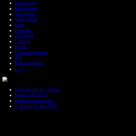
Български
ქართული
Slovenčina
Slovenščina
Eesti
Hrvatski
Ελληνικά
Lietuvių
עברית
Bahasa Indonesia
বাংলা
Bahasa Melayu
اردو
Preferències de cookies
Termes del servei
Política de privacitat
© Speechify Inc 2026