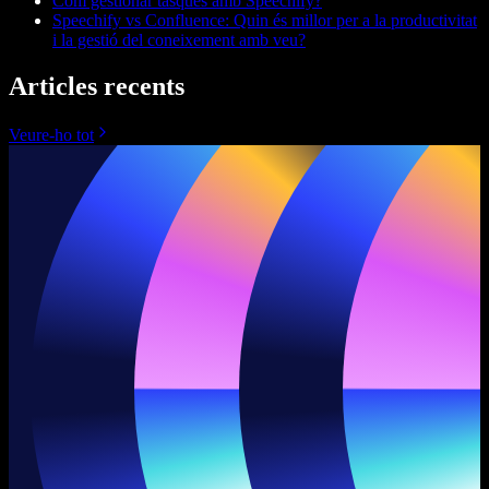
Com gestionar tasques amb Speechify?
Speechify vs Confluence: Quin és millor per a la productivitat
i la gestió del coneixement amb veu?
Articles recents
Veure-ho tot