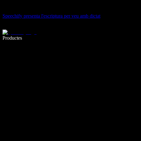
Speechify presenta l'escriptura per veu amb dictat
Escriu 5× més ràpid amb la veu
Productes
Més informació