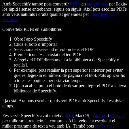
Amb Speechify també pots convertir
PDFs
en
audiollibres
per llegir-
los ràpid i sense entrebancs, siguis on siguis. Així pots escoltar PDFs
amb veus naturals i d’alta qualitat generades per
Intel·ligència
Artificial
.
Converteix PDFs en audiollibres
Obre l'app Speechify
Clica el botó d’importar
Selecciona el servei al núvol on tens el PDF
Prem la icona + al costat del teu PDF
Afegeix el PDF directament a la biblioteca de Speechify o
retalla'l.
Per exemple, pots retallar la part superior i inferior per evitar
que es llegeixin el número de pàgina o el títol. Pots aplicar-ho
a totes les pàgines per estalviar temps.
Quan acabis, prem el botó de desar per afegir el PDF a la teva
biblioteca de Speechify.
I ja està! Ara pots escoltar qualsevol PDF amb Speechify i estalviar
temps.
Fes servir Speechify avui mateix a
iOS
, MacOS,
Android
i
Chrome
per millorar la retenció, la comprensió i la velocitat escoltant el
millor programa de text a veu amb IA. També pots
ser 3x més