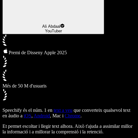
Ali Abdaal
YouTuber
Premi de Disseny Apple 2025
Més de 50 M d'usuaris
Speechify és el núm. 1 en
text a veu
que converteix qualsevol text
en àudio a
iOS
,
Android
, Mac i
Chrome
.
Et permet escoltar i llegir text alhora. Això t'ajuda a assimilar millor
la informació i a millorar la comprensió i la retenció.