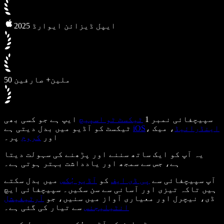
2025 ایپل ڈیزائن ایوارڈ
50 ملین+ صارفین
سپیچفائی نمبر 1
ٹیکسٹ ٹو اسپیچ
ایپ ہے جو کسی بھی
اینڈرائیڈ
، میک
،
iOS
ٹیکسٹ کو آڈیو میں بدل دیتی ہے
اور
کروم
پر۔
یہ آپ کو ایک ساتھ سننے اور پڑھنے کی سہولت دیتا
ہے، جس سے سمجھ اور یادداشت بہتر ہوتی ہے۔
آپ سپیچفائی سے
پی ڈی ایف
کو
آڈیو بُکس
میں بدل سکتے
ہیں تاکہ تیزی اور آسانی سے سن سکیں۔ سپیچفائی ایچ
ڈی، نیچرل اور معیاری آواز میں سنیں، جو
آرٹیفیشل
انٹیلیجنس
سے تیار کی گئی ہے۔