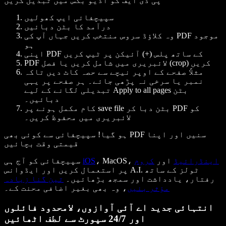
پی ڈی ایف کو آڈیو بُکس میں تبدیل کریں
سپیچفائی ایپ کھولیں
درآمد کا بٹن دبائیں
وہ کلاؤڈ سروس منتخب کریں جہاں آپ کی PDF موجود
ہو
اپنی PDF کے ساتھ پلس (+) آئیکن پر ٹیپ کریں
PDF لائبریری میں شامل کریں یا فصل (crop) کریں
مثلاً صفحے کے اوپر نیچے سے حصہ کاٹ دیں تاکہ
نمبر یا سرخی نہ پڑھی جائے۔ ہر صفحے پر یہی
تبدیلی لگانے کے لیے Apply to all pages بٹن
دبائیں۔
کام مکمل ہونے پر save file بٹن دبا کر PDF کو
لائبریری میں محفوظ کریں۔
ہو گیا! سپیچفائی سے کوئی بھی PDF سنیں اور اپنا
قیمتی وقت بچائیں
اینڈرائیڈ
اور
کروم
، MacOS،
iOS
سپیچفائی کو آج ہی
پر استعمال کریں اور ایڈوانس A.I. ٹولز کے ساتھ
رفتار، یادداشت اور سمجھ بڑھائیں۔
تین گنا زیادہ
مؤثر بنیں
، وہ بھی بغیر اضافی محنت کے۔
انتہائی جدید اے آئی آوازوں، لامحدود فائلوں
اور 24/7 سپورٹ سے لطف اٹھائیں