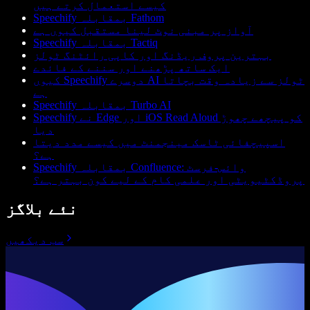
کیسے استعمال کرتے ہیں
Speechify بمقابلہ Fathom
آواز پر مبنی نوٹ لینا مستقبل کیوں ہے
Speechify بمقابلہ Tactiq
بہترین پروف ریڈنگ اور کاپی رائٹنگ ٹولز
ایک ساتھ پڑھنے اور سننے کے فائدے
کیوں Speechify دوسرے AI ٹولز سے زیادہ وقت بچاتا
ہے
Speechify بمقابلہ Turbo AI
Speechify نے Edge اور iOS Read Aloud کو پیچھے چھوڑ
دیا
اسپیچفائی ٹاسک مینجمنٹ میں کیسے مدد دیتا
ہے؟
Speechify بمقابلہ Confluence: وائس-فرسٹ
پروڈکٹیویٹی اور علمی کام کے لیے کون بہتر ہے؟
نئے بلاگز
سب دیکھیں