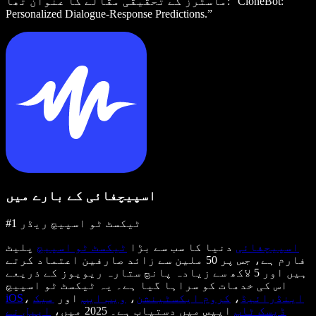
ماسٹرز کے تحقیقی مقالے کا عنوان تھا: “CloneBot:
Personalized Dialogue-Response Predictions.”
اسپیچفائی کے بارے میں
#1 ٹیکسٹ ٹو اسپیچ ریڈر
اسپیچفائی
دنیا کا سب سے بڑا
ٹیکسٹ ٹو اسپیچ
پلیٹ
فارم ہے، جس پر 50 ملین سے زائد صارفین اعتماد کرتے
ہیں اور 5 لاکھ سے زیادہ پانچ ستارہ ریویوز کے ذریعے
اس کی خدمات کو سراہا گیا ہے۔ یہ ٹیکسٹ ٹو اسپیچ
اینڈرائیڈ
،
کروم ایکسٹینشن
،
ویب ایپ
اور
میک
،
iOS
ڈیسک ٹاپ
ایپس میں دستیاب ہے۔ 2025 میں،
ایپل نے