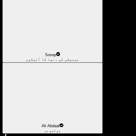
Snoop
موسیقی کی دنیا کا آئیکون
Ali Abdaal
یوٹیوبر