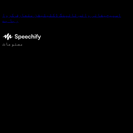
اسپیچیفائی وائس ٹائپنگ ڈکٹیٹیشن متعارف کروا
رہا ہے
وائس ٹائپنگ کے ساتھ 5 گنا تیزی سے لکھیں
مصنوعات
مزید جانیں