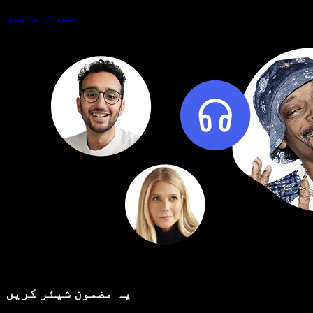
مفت آزمائیں
یہ مضمون شیئر کریں