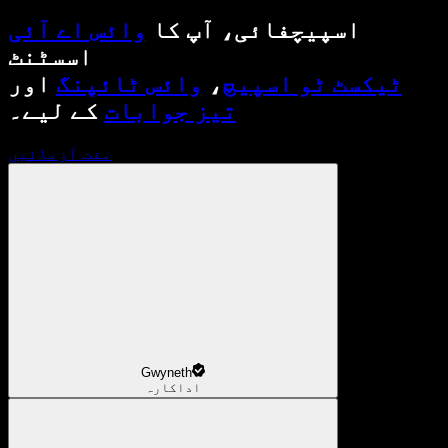
اسپیچفائی، آپ کا
وائس اے آئی
اسسٹنٹ
ٹیکسٹ ٹو اسپیچ
،
وائس ٹائپنگ
اور
تیز جوابات
کے لیے۔
مفت آزمائیں
Gwyneth
اداکارہ