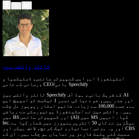
ٹائلر وائٹس مین
اسٹینفورڈ ایم ایس کمپیوٹر سائنس، ڈسلیکسیا و
رسائی کے حامی، CEO/بانی Speechify
ٹائلر وائٹس مین Speechify کے شریک بانی، ہیڈ آف AI
اور صدر ہیں، جو دنیا کی نمبر 1 ٹیکسٹ ٹو اسپیچ ایپ
ہے، جسے 100,000 سے زیادہ فائیو اسٹار ریویوز مل چکے
ہیں۔ وائٹس مین نے اسٹینفورڈ یونیورسٹی سے ریاضی
میں BS اور کمپیوٹر سائنس (AI) میں MS کیا۔ انہیں
Inc. میگزین نے ٹاپ 50 انٹرپرینیورز میں شمار کیا ہے
اور وہ بزنس انسائیڈر، ٹیک کرنچ، لائف ہیکر اور CBS
سمیت کئی پلیٹ فارمز پر نمایاں ہو چکے ہیں۔ ان کے