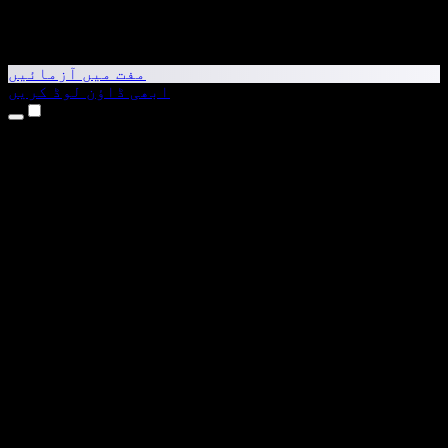
مفت میں آزمائیں
ابھی ڈاؤن لوڈ کریں
مصنوعات
متن کو آواز میں بدلیں
iPhone اور iPad ایپس
Android ایپ
Chrome ایکسٹینشن
Edge ایکسٹینشن
ویب ایپ
Mac ایپ