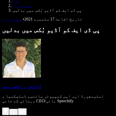
ہوم
ڈویلپرز کے لیے Speechify
پیداواری
پی ڈی ایف کو آڈیو بُکس میں بدلیں
تاریخِ اشاعت
17 ستمبر، 2021
•
پیداواری
پی ڈی ایف کو آڈیو بُکس میں بدلیں
ٹائلر وائٹس مین
اسٹینفورڈ ایم ایس کمپیوٹر سائنس، ڈسلیکسیا و
رسائی کے حامی، CEO/بانی Speechify