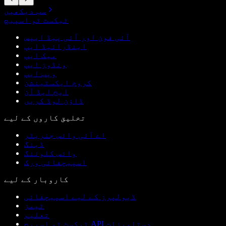
سب دیکھیں
ٹیکسٹ ٹو اسپیچ
آئی فون اور آئی پیڈ ایپس
اینڈرائیڈ ایپ
میک ایپ
ونڈوز ایپ
ویب ایپ
کروم ایکسٹینشن
ایج ایڈ آن
ڈاؤن لوڈ کریں
تخلیق کاروں کے لیے
اے آئی وائس جنریٹر
ڈبنگ
وائس کلوننگ
اسپیچفائی ورک
کاروبار کے لیے
ڈیولپرز کے لیے اسپیچفائی
ٹیمز
تعلیم
ٹیکسٹ ٹو اسپیچ API دستاویزات