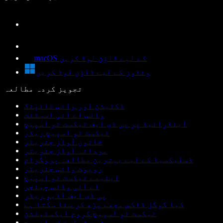
macOS کے لیے ڈاؤن لوڈ کریں
ونڈوز کے لیے ڈاؤن لوڈ کریں
تجویز کردہ مطالعہ
ڈکٹیشن اور وائس ٹائپنگ
وائس اے آئی اسسٹنٹ
اینڈرائیڈ پر پی ڈی ایف ٹیکسٹ ٹو اسپیچ
ٹیکسٹ ٹو اسپیچ ریڈر
خاتون آواز جنریٹر
مردانہ آواز جنریٹر
ڈسلیکسیا کے لیے بہترین مطالعہ پروگرام
روبوٹ وائس جنریٹر
اینیمے ٹیکسٹ ٹو اسپیچ
اے آئی وائس چینجر
پی ڈی ایف آڈیو ریڈر
کیا گوگل ڈاکس مجھے پڑھ کر سنا سکتا ہے
ٹیکسٹ ٹو اسپیچ کروم ایکسٹینشن
ہندی ٹیکسٹ ٹو اسپیچ