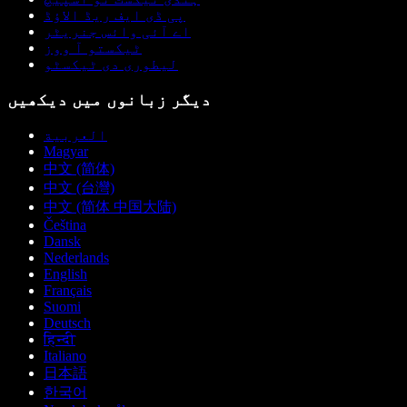
پی ڈی ایف ریڈ الاؤڈ
اے آئی وائس جنریٹر
ٹیکستو آ ووز
لیطوری دی ٹیکسٹو
دیگر زبانوں میں دیکھیں
العربية
Magyar
中文 (简体)
中文 (台灣)
中文 (简体 中国大陆)
Čeština
Dansk
Nederlands
English
Français
Suomi
Deutsch
हिन्दी
Italiano
日本語
한국어