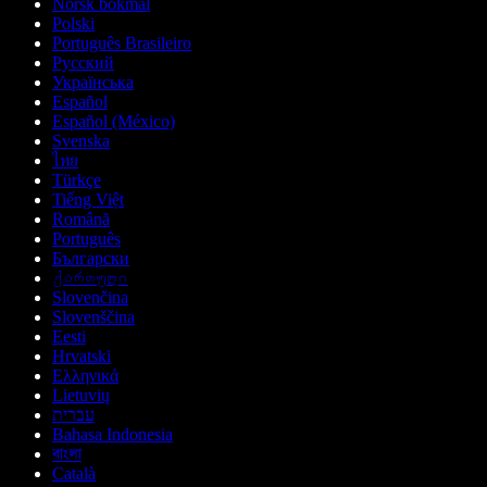
Norsk bokmål
Polski
Português Brasileiro
Русский
Українська
Español
Español (México)
Svenska
ไทย
Türkçe
Tiếng Việt
Română
Português
Български
ქართული
Slovenčina
Slovenščina
Eesti
Hrvatski
Ελληνικά
Lietuvių
עברית
Bahasa Indonesia
বাংলা
Català