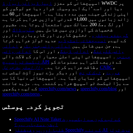
WWDC پر
اسپیچفائی کو معزز
ایپل ڈیزائن ایوارڈ
دیا اور اسے ’ایک اہم وسیلہ قرار دیا جو لوگوں کو
اپنی زندگی جینے میں مدد دیتا ہے۔‘ اسپیچفائی 60 سے
زائد زبانوں میں 1,000+ قدرتی آوازیں فراہم کرتا ہے
اور لگ بھگ 200 ممالک میں استعمال ہوتا ہے۔ مشہور
شخصیات کی آوازوں میں شامل ہیں
سنُوپ ڈاگ
اور
گوینتھ پیلٹرو
۔ تخلیق کاروں اور کاروباری اداروں
کے لیے،
اسپیچفائی اسٹوڈیو
جدید ٹولز فراہم کرتا
ہے، جن میں شامل ہیں
اے آئی وائس جنریٹر
،
اے آئی
وائس کلوننگ
،
اے آئی ڈبنگ
، اور اس کا
اے آئی وائس
چینجر
۔ اسپیچفائی اپنی اعلیٰ معیار اور کم لاگت والی
کے ذریعے کئی اہم مصنوعات کو
ٹیکسٹ ٹو اسپیچ API
،
CNBC
،
طاقت فراہم کرتا ہے۔
وال اسٹریٹ جرنل
فوربز
،
ٹیک کرنچ
اور دیگر بڑے نیوز آؤٹ لیٹس نے
اسپیچفائی کو نمایاں کیا ہے۔ اسپیچفائی دنیا کا سب
سے بڑا ٹیکسٹ ٹو اسپیچ فراہم کنندہ ہے۔ مزید جاننے
اور
speechify.com/blog
،
speechify.com/news
کے لیے دیکھیں
۔
speechify.com/press
تجویز کردہ پوسٹس
Speechify AI Note Taker کے لیے کون سے ایکسپورٹ
آپشن دستیاب ہیں؟
طلبا اور پروفیشنلز Speechify کے نئے AI نوٹ ٹولز