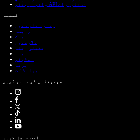
وائس ایجنٹس API دستاویزات
کمپنی
ہمارے بارے میں
رابطہ
بلاگ
ملازمتیں
ایفیلی ایٹس
مدد
اسٹیٹس
پریس
برانڈ کٹ
اسپیچفائی کو فالو کریں
ایپ حاصل کریں