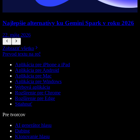
Najlepšie alternatívy ku Gemini Spark v roku 2026
22. mája 2026
1
Zobraziť všetko
Prevod textu na reč
Aplikácia pre iPhone a iPad
Aplikácia pre Android
Aplikácia pre Mac
Aplikácia pre Windows
Webová aplikácia
Rozšírenie pre Chrome
Rozšírenie pre Edge
Stiahnuť
Pre tvorcov
AI generátor hlasu
Dabing
Klonovanie hlasu