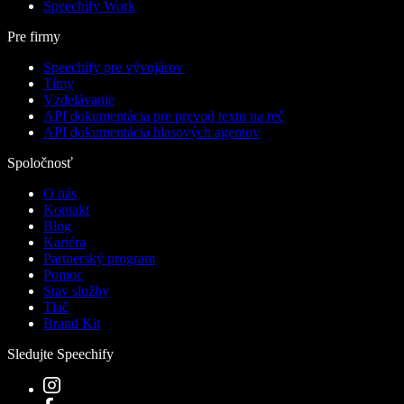
Speechify Work
Pre firmy
Speechify pre vývojárov
Tímy
Vzdelávanie
API dokumentácia pre prevod textu na reč
API dokumentácia hlasových agentov
Spoločnosť
O nás
Kontakt
Blog
Kariéra
Partnerský program
Pomoc
Stav služby
Tlač
Brand Kit
Sledujte Speechify