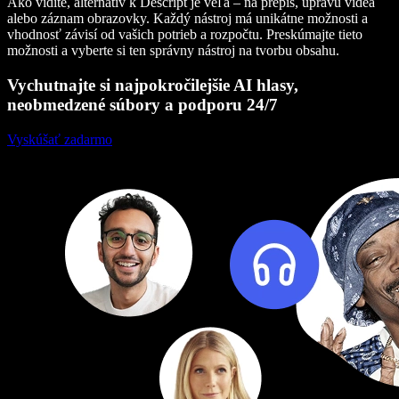
Ako vidíte, alternatív k Descript je veľa – na prepis, úpravu videa
alebo záznam obrazovky. Každý nástroj má unikátne možnosti a
vhodnosť závisí od vašich potrieb a rozpočtu. Preskúmajte tieto
možnosti a vyberte si ten správny nástroj na tvorbu obsahu.
Vychutnajte si najpokročilejšie AI hlasy,
neobmedzené súbory a podporu 24/7
Vyskúšať zadarmo