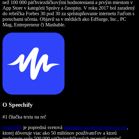
než 100 000 päťhviezdičkovými hodnoteniami a prvým miestom v
App Store v kategórii Správy a časopisy. V roku 2017 bol zaradený
do rebríčka Forbes 30 pod 30 za sprístupňovanie internetu ľuďom s
poruchami učenia. Objavil sa v médiách ako EdSurge, Inc., PC
Mag, Entrepreneur či Mashable.
O Speechify
#1 čítačka textu na reč
Speechify
je popredná svetová
platforma na prevod textu na reč
,
ktorej dôveruje viac ako 50 miliónov používateľov a ktorú
podporuje vyše 500 000 päťhviezdičkových recenzií naprieč