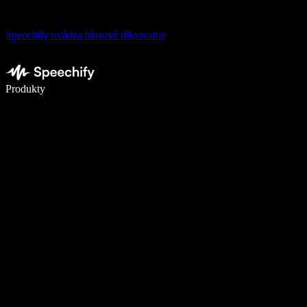
Speechify uvádza hlasové diktovanie
Píšte 5× rýchlejšie pomocou hlasového diktovania
Produkty
Zistiť viac