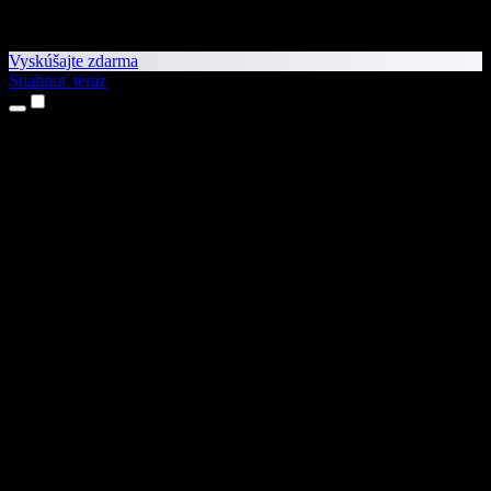
Vyskúšajte zdarma
Stiahnuť teraz
Produkty
Prevod textu na reč
Aplikácie pre iPhone a iPad
Aplikácia pre Android
Rozšírenie pre Chrome
Rozšírenie pre Edge
Webová aplikácia
Aplikácia pre Mac
Aplikácia pre Windows