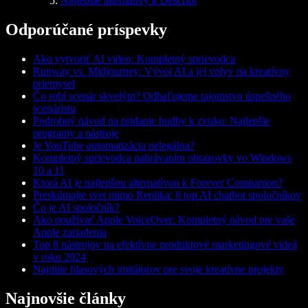
Najlepšie alternatívy k Descript
Odporúčané príspevky
Ako vytvoriť AI video: Kompletný sprievodca
Runway vs. Midjourney: Vývoj AI a jej vplyv na kreatívny
priemysel
Čo robí scenár skvelým? Odhaľujeme tajomstvo úspešného
scenáristu
Podrobný návod na pridanie hudby k zvuku: Najlepšie
programy a nástroje
Je YouTube automatizácia nelegálna?
Kompletný sprievodca nahrávaním obrazovky vo Windows
10 a 11
Ktorá AI je najlepšou alternatívou k Forever Companion?
Preskúmajte svet mimo Replika: 8 top AI chatbot spoločníkov
Čo je AI spoločník?
Ako používať Apple VoiceOver: Kompletný návod pre vaše
Apple zariadenia
Top 8 nástrojov na efektívne produktové marketingové videá
v roku 2024
Najmite hlasových imitátorov pre svoje kreatívne projekty
Najnovšie články