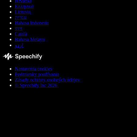
Hrvatski
Ελληνικά
Lietuvių
עברית
Bahasa Indonesia
বাংলা
Català
Bahasa Melayu
اردو
Nastavenia cookies
Podmienky používania
Zásady ochrany osobných údajov
© Speechify Inc 2026