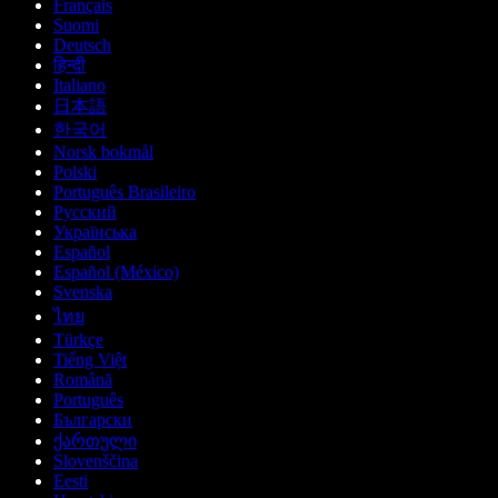
Français
Suomi
Deutsch
हिन्दी
Italiano
日本語
한국어
Norsk bokmål
Polski
Português Brasileiro
Русский
Українська
Español
Español (México)
Svenska
ไทย
Türkçe
Tiếng Việt
Română
Português
Български
ქართული
Slovenščina
Eesti