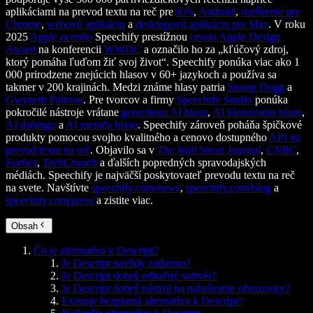
aplikáciami na prevod textu na reč pre
iOS
,
Android
,
rozšírenie pre
Chrome
,
webovú aplikáciu
a
desktopovú aplikáciu pre Mac
. V roku
2025
Apple ocenilo
Speechify prestížnou
cenou Apple Design
Award
na konferencii
WWDC
a označilo ho za „kľúčový zdroj,
ktorý pomáha ľuďom žiť svoj život“. Speechify ponúka viac ako 1
000 prirodzene znejúcich hlasov v 60+ jazykoch a používa sa
takmer v 200 krajinách. Medzi známe hlasy patria
Snoop Dogg
a
Gwyneth Paltrow
. Pre tvorcov a firmy
Speechify Studio
ponúka
pokročilé nástroje vrátane
generátora AI hlasu
,
AI klonovania hlasu
,
AI dabingu
a
AI meniča hlasu
. Speechify zároveň poháňa špičkové
produkty pomocou svojho kvalitného a cenovo dostupného
API na
prevod textu na reč
. Objavilo sa v
The Wall Street Journal
,
CNBC
,
Forbes
,
TechCrunch
a ďalších popredných spravodajských
médiách. Speechify je najväčší poskytovateľ prevodu textu na reč
na svete. Navštívte
speechify.com/news
,
speechify.com/blog
a
speechify.com/press
a zistite viac.
Obsah
Čo je alternatíva k Descript?
Je Descript navždy zadarmo?
Je Descript dobrý editačný softvér?
Je Descript dobrý nástroj na nahrávanie obrazovky?
Existuje bezplatná alternatíva k Descript?