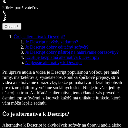
50M+ používateľov
Obsah
Čo je alternatíva k Descript?
Je Descript navždy zadarmo?
Je Descript dobrý editačný softvér?
Je Descript dobrý nástroj na nahrávanie obrazovky?
Existuje bezplatná alternatíva k Descript?
Najlepšie alternatívy k Descript
Pri úprave audia a videa je
Descript
populárnou voľbou pre malé
firmy, marketérov aj vysielateľov. Ponúka špičkové prepisy, strih
videa a nahrávanie obrazovky, takže pomáha tvoriť kvalitný obsah
pre rôzne platformy vrátane sociálnych sietí. Nie je to však jediný
nástroj na trhu. Ak hľadáte alternatívu, tento článok vás prevedie
ôsmimi top softvérmi, z ktorých každý má unikátne funkcie, ktoré
vám môžu lepšie sadnúť.
Čo je alternatíva k Descript?
Alternatíva k Descript je akýkoľvek softvér na úpravu audia alebo