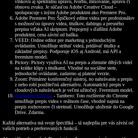
vlnkovú aj spektrálnu úpravu, tvorbu, mixovanie, úpravu či
obnovu zvuku. Je súčasťou Adobe Creative Cloud –
spolupracuje s inými Adobe produktmi ako Premiere Pro.
Adobe Premiere Pro:
Špičkový editor videa pre profesionálov
s možnosťou úpravy videa, titulkov, dabingu a presného
prepisu vďaka AI skriptom. Prepojený s ďalšími Adobe
produktmi, cena závisí od balíka.
VEED:
Online editor pre marketing s jednoduchým
ovládaním. Umožňuje strihať videá, pridávať titulky a
základné prepisy. Podporuje iOS aj Android, má API a
freemium model.
Pictory:
Pictory využíva AI na prepis a zhrnutie dlhých videí
na krátke klipy s titulkami. Vhodné na sociálne siete,
jednoduché ovládanie, zadarmo aj platené verzie.
Zoom:
Primárne konferenčný nástroj, no nahrávanie a prepis
z neho robí použiteľnú alternatívu. Automatický prepis v
cloudových nahrávkach je veľmi užitočný. Freemium model.
Rozšírenie Chrome
- Tambero:
Toto rozšírenie do Chrome
umožňuje prepis videa v reálnom čase, vhodné najmä na
prepis rozhovorov či stretnutí. Umožňuje uloženie do Google
Drive. Zdarma.
Každá alternatíva má svoje špecifiká – tá najlepšia pre vás závisí od
vašich potrieb a preferovaných funkcií.