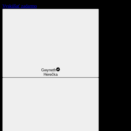
Vyskúšať zadarmo
Gwyneth
Herečka