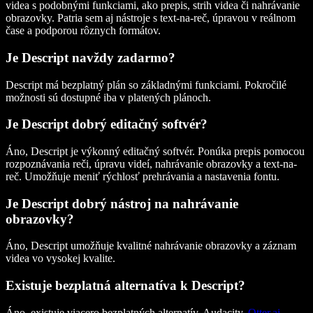
videa s podobnými funkciami, ako prepis, strih videa či nahrávanie
obrazovky. Patria sem aj nástroje s text-na-reč, úpravou v reálnom
čase a podporou rôznych formátov.
Je Descript navždy zadarmo?
Descript má bezplatný plán so základnými funkciami. Pokročilé
možnosti sú dostupné iba v platených plánoch.
Je Descript dobrý editačný softvér?
Áno, Descript je výkonný editačný softvér. Ponúka prepis pomocou
rozpoznávania reči, úpravu videí, nahrávanie obrazovky a text-na-
reč. Umožňuje meniť rýchlosť prehrávania a nastavenia fontu.
Je Descript dobrý nástroj na nahrávanie
obrazovky?
Áno, Descript umožňuje kvalitné nahrávanie obrazovky a záznam
videa vo vysokej kvalite.
Existuje bezplatná alternatíva k Descript?
Áno, existuje viacero bezplatných alternatív. Audacity,
Otter.ai
,