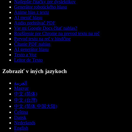
Najlepšie čítačky pre dyslektikov
Generátor robotického hlasu
Anime hlas z textu
AI menič hlasu
Audio prehrávač PDF
Vie mi Google Docs čítať nahlas?
Rozšírenie pre Chrome na prevod textu na reč
Prevod textu na reč v hindčine
Čítanie PDF nahlas
AI generátor hlasu
Texto a Voz
Leitor de Texto
Zobraziť v iných jazykoch
العربية
Magyar
中文 (简体)
中文 (台灣)
中文 (简体 中国大陆)
Čeština
Dansk
Nederlands
English