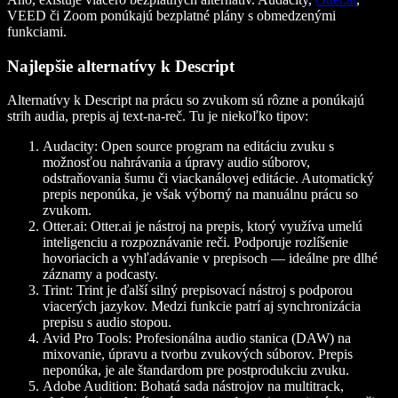
VEED či Zoom ponúkajú bezplatné plány s obmedzenými
funkciami.
Najlepšie alternatívy k Descript
Alternatívy k Descript na prácu so zvukom sú rôzne a ponúkajú
strih audia, prepis aj text-na-reč. Tu je niekoľko tipov:
Audacity:
Open source program na editáciu zvuku s
možnosťou nahrávania a úpravy audio súborov,
odstraňovania šumu či viackanálovej editácie. Automatický
prepis neponúka, je však výborný na manuálnu prácu so
zvukom.
Otter.ai:
Otter.ai je nástroj na prepis, ktorý využíva umelú
inteligenciu a rozpoznávanie reči. Podporuje rozlíšenie
hovoriacich a vyhľadávanie v prepisoch — ideálne pre dlhé
záznamy a podcasty.
Trint:
Trint je ďalší silný prepisovací nástroj s podporou
viacerých jazykov. Medzi funkcie patrí aj synchronizácia
prepisu s audio stopou.
Avid Pro Tools:
Profesionálna audio stanica (DAW) na
mixovanie, úpravu a tvorbu zvukových súborov. Prepis
neponúka, je ale štandardom pre postprodukciu zvuku.
Adobe Audition:
Bohatá sada nástrojov na multitrack,