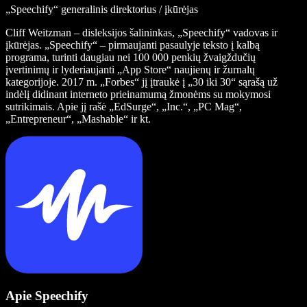
„Speechify“ generalinis direktorius / įkūrėjas
Cliff Weitzman – disleksijos šalininkas, „Speechify“ vadovas ir
įkūrėjas. „Speechify“ – pirmaujanti pasaulyje teksto į kalbą
programa, turinti daugiau nei 100 000 penkių žvaigždučių
įvertinimų ir lyderiaujanti „App Store“ naujienų ir žurnalų
kategorijoje. 2017 m. „Forbes“ jį įtraukė į „30 iki 30“ sąrašą už
indėlį didinant interneto prieinamumą žmonėms su mokymosi
sutrikimais. Apie jį rašė „EdSurge“, „Inc.“, „PC Mag“,
„Entrepreneur“, „Mashable“ ir kt.
Apie Speechify