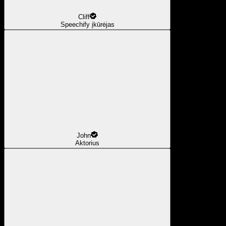
Cliff
Speechify įkūrėjas
John
Aktorius