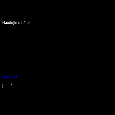
Naudojimo būdai
Atsisiųsti
API
Įmonė