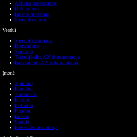
AI balsų generavimas
Dubliavimas
Balso klonavimas
Speechify darbui
Verslui
Speechify kūrėjams
Komandoms
Švietimui
Teksto į kalbą API dokumentacija
Balso agentų API dokumentacija
Įmonė
Apie mus
Kontaktai
Tinklaraštis
Karjera
Partneriai
Pagalba
Būsena
Spauda
Prekės ženklo rinkinys