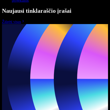
projektams
Naujausi tinklaraščio įrašai
Žiūrėti visus