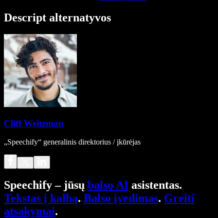
Descript alternatyvos
Cliff Weitzman
„Speechify“ generalinis direktorius / įkūrėjas
Speechify – jūsų
balso AI
asistentas.
Tekstas į kalbą
.
Balso įvedimas
.
Greiti
atsakymai
.