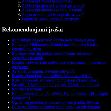
Ar Descript visada nemokamas?
Ar Descript gera redagavimo programa?
Ar Descript tinkamas ekrano įrašymui?
Ar yra nemokama Descript alternatyva?
Populiariausios Descript alternatyvos
Rekomenduojami įrašai
Kaip sukurti AI generuotą vaizdo įrašą: išsamus gidas
Runway ir Midjourney: dirbtinio intelekto raida ir įtaka
kūrybos industrijai
Kas daro scenarijų puikų? Atskleidžiame sėkmingo
scenarijaus paslaptis
Išsamus vadovas: kaip pridėti muziką prie garso – geriausios
programos
Ar YouTube automatizavimas nelegalus?
Išsamus ekrano įrašymo vadovas Windows 10 ir 11
Koks yra geriausias Forever Companion AI pakaitalas?
Pasaulis už Replika ribų: 8 geriausi DI pokalbių draugai
Kas yra DI draugas?
Kaip naudotis Apple VoiceOver: išsamus vadovas jūsų Apple
įrenginiams
8 geriausių produktų rinkodaros vaizdo įrankių 2024 m.
Balso įgarsinimo specialistų samdymas jūsų kūrybiniams