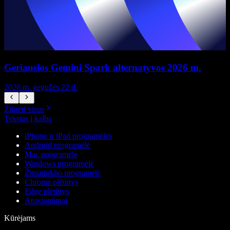
Geriausios Gemini Spark alternatyvos 2026 m.
2026 m. gegužės 22 d.
2
Žiūrėti visus
Tekstas į kalbą
iPhone ir iPad programėlės
Android programėlė
Mac programėlė
Windows programėlė
Žiniatinklio programėlė
Chrome plėtinys
Edge plėtinys
Atsisiuntimai
Kūrėjams