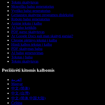
Teksto skaitytuvas
Moteriško balso generatorius
Vyriško balso generatorius
Geriausios skaitymo programos disleksijai
Roboto balso generatorius
Anime teksto į kalbą
AI balso keitiklis
PDF garso skaitytuvas
Ar Google Docs gali man skaityti garsiai?
Chrome plėtinys tekstui į kalbą
Hindi kalbos tekstas į kalbą
PDF skaitymas balsu
AI balsų generavimas
Tekstas į balsą
Teksto skaitytuvas
Peržiūrėti kitomis kalbomis
العربية
Magyar
中文 (简体)
中文 (台灣)
中文 (简体 中国大陆)
Čeština