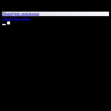
Išbandykite nemokamai
Atsisiųskite dabar
Produktai
Teksto skaitymas balsu
iPhone ir iPad programėlės
Android programėlė
Chrome plėtinys
Edge plėtinys
Interneto programėlė
Mac programėlė
Windows programėlė