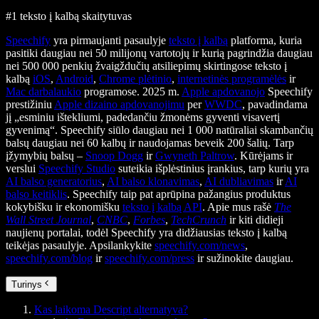
#1 teksto į kalbą skaitytuvas
Speechify
yra pirmaujanti pasaulyje
teksto į kalbą
platforma, kuria
pasitiki daugiau nei 50 milijonų vartotojų ir kurią pagrindžia daugiau
nei 500 000 penkių žvaigždučių atsiliepimų skirtingose teksto į
kalbą
iOS
,
Android
,
Chrome plėtinio
,
internetinės programėlės
ir
Mac darbalaukio
programose. 2025 m.
Apple apdovanojo
Speechify
prestižiniu
Apple dizaino apdovanojimu
per
WWDC
, pavadindama
jį „esminiu ištekliumi, padedančiu žmonėms gyventi visavertį
gyvenimą“. Speechify siūlo daugiau nei 1 000 natūraliai skambančių
balsų daugiau nei 60 kalbų ir naudojamas beveik 200 šalių. Tarp
įžymybių balsų –
Snoop Dogg
ir
Gwyneth Paltrow
. Kūrėjams ir
verslui
Speechify Studio
suteikia išplėstinius įrankius, tarp kurių yra
AI balso generatorius
,
AI balso klonavimas
,
AI dubliavimas
ir
AI
balso keitiklis
. Speechify taip pat aprūpina pažangius produktus
kokybišku ir ekonomišku
teksto į kalbą API
. Apie mus rašė
The
Wall Street Journal
,
CNBC
,
Forbes
,
TechCrunch
ir kiti didieji
naujienų portalai, todėl Speechify yra didžiausias teksto į kalbą
teikėjas pasaulyje. Apsilankykite
speechify.com/news
,
speechify.com/blog
ir
speechify.com/press
ir sužinokite daugiau.
Turinys
Kas laikoma Descript alternatyva?