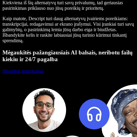
Kiekviena iš šių alternatyvų turi savų privalumų, tad geriausias
pasirinkimas priklauso nuo jūsų poreikių ir prioritetų.
Kaip matote, Descript turi daug alternatyvų įvairiems poreikiams:
transkripcijai, redagavimui ar ekrano įrašymui. Visi įrankiai turi savų
galimybių, o pasirinkimą lemia jūsų darbo eiga ir biudžetas.
Išbandykite kelis ir raskite labiausiai jūsų turinio kūrimui tinkantį
sprendimą.
Mėgaukitės pažangiausiais AI balsais, neribotu failų
kiekiu ir 24/7 pagalba
Išbandyti nemokamai