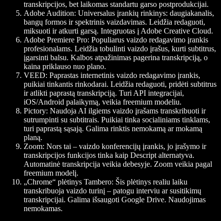
transkripcijos, bet laikomas standartu garso postprodukcijai.
Adobe Audition:
Universalus įrankių rinkinys: daugiakanalis,
bangų formos ir spektrinis vaizdavimas. Leidžia redaguoti,
miksuoti ir atkurti garsą. Integruotas į Adobe Creative Cloud.
Adobe Premiere Pro:
Populiarus vaizdo redagavimo įrankis
profesionalams. Leidžia tobulinti vaizdo įrašus, kurti subtitrus,
įgarsinti balsu. Kalbos atpažinimas pagerina transkripciją, o
kaina priklauso nuo plano.
VEED:
Paprastas internetinis vaizdo redagavimo įrankis,
puikiai tinkantis rinkodarai. Leidžia redaguoti, pridėti subtitrus
ir atlikti paprastą transkripciją. Turi API integracijai,
iOS/Android palaikymą, veikia freemium modeliu.
Pictory:
Naudoja AI ilgiems vaizdo įrašams transkribuoti ir
sutrumpinti su subtitrais. Puikiai tinka socialiniams tinklams,
turi paprastą sąsają. Galima rinktis nemokamą ar mokamą
planą.
Zoom:
Nors tai – vaizdo konferencijų įrankis, jo įrašymo ir
transkripcijos funkcijos tinka kaip Descript alternatyva.
Automatinė transkripcija veikia debesyje. Zoom veikia pagal
freemium modelį.
„Chrome“ plėtinys Tambero:
Šis plėtinys realiu laiku
transkribuoja vaizdo turinį – patogu interviu ar susitikimų
transkripcijai. Galima išsaugoti Google Drive. Naudojimas
nemokamas.