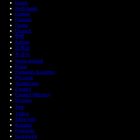
Dansk
Nederlands
English
Français
Suomi
Deutsch
हिन्दी
Italiano
日本語
한국어
Norsk bokmål
Polski
Português Brasileiro
Русский
Українська
Español
Español (México)
Svenska
ไทย
Türkçe
Tiếng Việt
Română
Português
Български