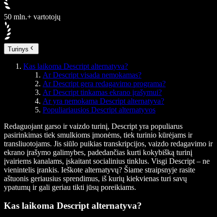
50 mln.+ vartotojų
Turinys
Kas laikoma Descript alternatyva?
Ar Descript visada nemokamas?
Ar Descript gera redagavimo programa?
Ar Descript tinkamas ekrano įrašymui?
Ar yra nemokama Descript alternatyva?
Populiariausios Descript alternatyvos
Redaguojant garso ir vaizdo turinį,
Descript
yra populiarus
pasirinkimas tiek smulkioms įmonėms, tiek turinio kūrėjams ir
transliuotojams. Jis siūlo puikias transkripcijos, vaizdo redagavimo ir
ekrano įrašymo galimybes, padedančias kurti kokybišką turinį
įvairiems kanalams, įskaitant socialinius tinklus. Visgi Descript – ne
vienintelis įrankis. Ieškote alternatyvų? Šiame straipsnyje rasite
aštuonis geriausius sprendimus, iš kurių kiekvienas turi savų
ypatumų ir gali geriau tikti jūsų poreikiams.
Kas laikoma Descript alternatyva?