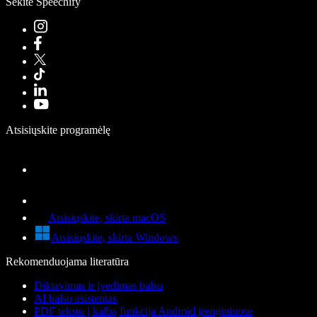
Sekite Speechify
Atsisiųskite programėlę
Atsisiųskite, skirta macOS
Atsisiųskite, skirta Windows
Rekomenduojama literatūra
Diktavimas ir įvedimas balsu
AI balso asistentas
PDF teksto į kalbą funkcija Android įrenginiuose