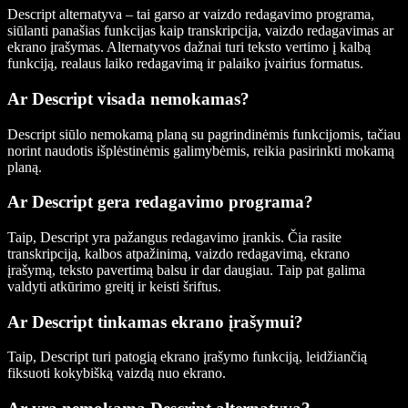
Descript alternatyva – tai garso ar vaizdo redagavimo programa,
siūlanti panašias funkcijas kaip transkripcija, vaizdo redagavimas ar
ekrano įrašymas. Alternatyvos dažnai turi teksto vertimo į kalbą
funkciją, realaus laiko redagavimą ir palaiko įvairius formatus.
Ar Descript visada nemokamas?
Descript siūlo nemokamą planą su pagrindinėmis funkcijomis, tačiau
norint naudotis išplėstinėmis galimybėmis, reikia pasirinkti mokamą
planą.
Ar Descript gera redagavimo programa?
Taip, Descript yra pažangus redagavimo įrankis. Čia rasite
transkripciją, kalbos atpažinimą, vaizdo redagavimą, ekrano
įrašymą, teksto pavertimą balsu ir dar daugiau. Taip pat galima
valdyti atkūrimo greitį ir keisti šriftus.
Ar Descript tinkamas ekrano įrašymui?
Taip, Descript turi patogią ekrano įrašymo funkciją, leidžiančią
fiksuoti kokybišką vaizdą nuo ekrano.