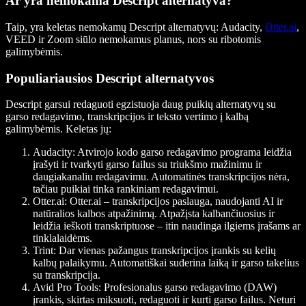
Ar yra nemokama Descript alternatyva?
Taip, yra keletas nemokamų Descript alternatyvų: Audacity,
Otter.ai
,
VEED ir Zoom siūlo nemokamus planus, nors su ribotomis
galimybėmis.
Populiariausios Descript alternatyvos
Descript garsui redaguoti egzistuoja daug puikių alternatyvų su
garso redagavimo, transkripcijos ir teksto vertimo į kalbą
galimybėmis. Keletas jų:
Audacity:
Atvirojo kodo garso redagavimo programa leidžia
įrašyti ir tvarkyti garso failus su triukšmo mažinimu ir
daugiakanaliu redagavimu. Automatinės transkripcijos nėra,
tačiau puikiai tinka rankiniam redagavimui.
Otter.ai:
Otter.ai – transkripcijos paslauga, naudojanti AI ir
natūralios kalbos atpažinimą. Atpažįsta kalbančiuosius ir
leidžia ieškoti transkriptuose – itin naudinga ilgiems įrašams ar
tinklalaidėms.
Trint:
Dar vienas pažangus transkripcijos įrankis su kelių
kalbų palaikymu. Automatiškai suderina laiką ir garso takelius
su transkripcija.
Avid Pro Tools:
Profesionalus garso redagavimo (DAW)
įrankis, skirtas miksuoti, redaguoti ir kurti garso failus. Neturi