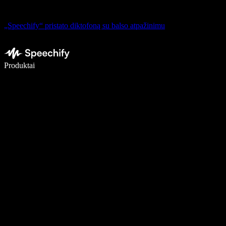
„Speechify“ pristato diktofoną su balso atpažinimu
Rašykite 5× greičiau naudodami diktavimą balsu
Produktai
Sužinokite daugiau