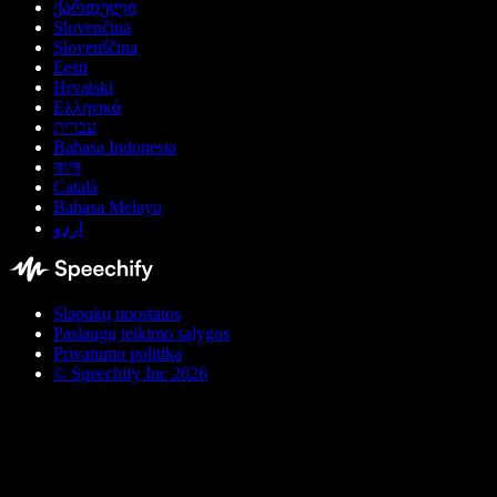
ქართული
Slovenčina
Slovenščina
Eesti
Hrvatski
Ελληνικά
עברית
Bahasa Indonesia
বাংলা
Català
Bahasa Melayu
اردو
Slapukų nuostatos
Paslaugų teikimo sąlygos
Privatumo politika
© Speechify Inc 2026