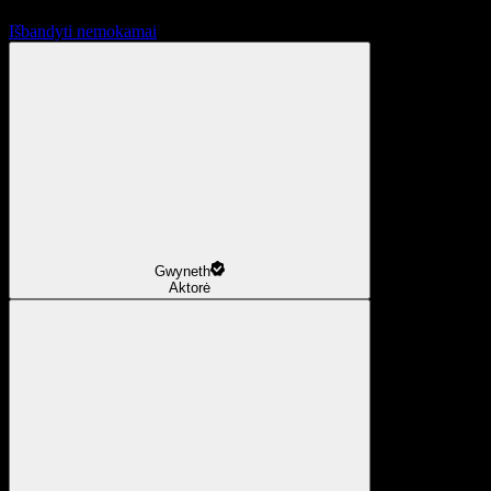
Išbandyti nemokamai
Gwyneth
Aktorė