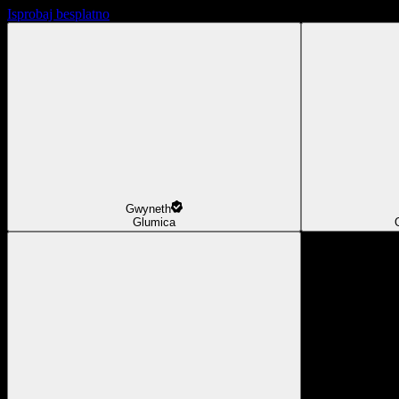
Isprobaj besplatno
Gwyneth
Glumica