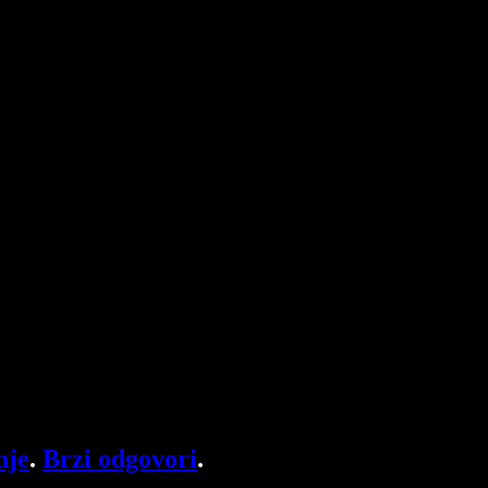
nje
.
Brzi odgovori
.