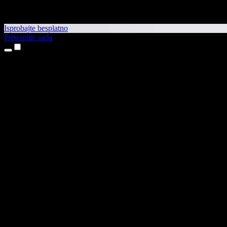
Isprobajte besplatno
Preuzmite sada
Proizvodi
Pretvaranje teksta u govor
Aplikacije za iPhone i iPad
Aplikacija za Android
Proširenje za Chrome
Proširenje za Edge
Web-aplikacija
Aplikacija za Mac
Aplikacija za Windows