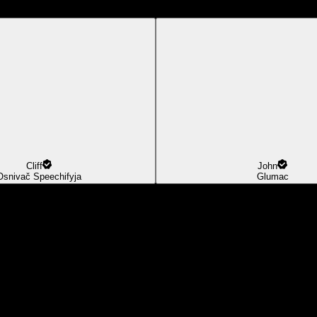
Cliff
John
Osnivač Speechifyja
Glumac