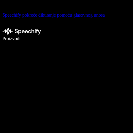
Speechify pokreće diktiranje pomoću glasovnog unosa
Pišite 5× brže uz glasovno diktiranje
Proizvodi
Saznajte više