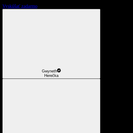
Vyskúšať zadarmo
Gwyneth
Herečka