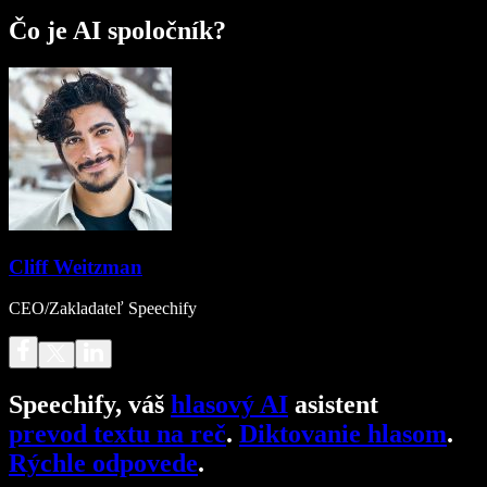
Čo je AI spoločník?
Cliff Weitzman
CEO/Zakladateľ Speechify
Speechify, váš
hlasový AI
asistent
prevod textu na reč
.
Diktovanie hlasom
.
Rýchle odpovede
.