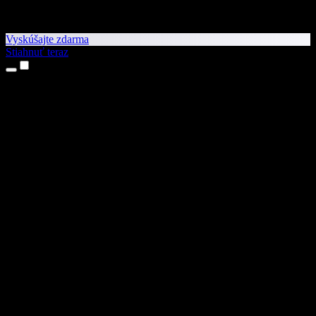
Vyskúšajte zdarma
Stiahnuť teraz
Produkty
Prevod textu na reč
Aplikácie pre iPhone a iPad
Aplikácia pre Android
Rozšírenie pre Chrome
Rozšírenie pre Edge
Webová aplikácia
Aplikácia pre Mac
Aplikácia pre Windows