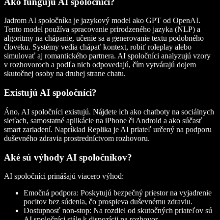
Ako fungujú AI spoločníci?
Jadrom AI spoločníka je jazykový model ako GPT od OpenAI.
Tento model používa spracovanie prirodzeného jazyka (NLP) a
algoritmy na chápanie, učenie sa a generovanie textu podobného
človeku. Systémy vedia chápať kontext, robiť roleplay alebo
simulovať aj romantického partnera. AI spoločníci analyzujú vzory
v rozhovoroch a podľa nich odpovedajú, čím vytvárajú dojem
skutočnej osoby na druhej strane chatu.
Existujú AI spoločníci?
Áno, AI spoločníci existujú. Nájdete ich ako chatboty na sociálnych
sieťach, samostatné aplikácie na iPhone či Android a ako súčasť
smart zariadení. Napríklad Replika je AI priateľ určený na podporu
duševného zdravia prostredníctvom rozhovoru.
Aké sú výhody AI spoločníkov?
AI spoločníci prinášajú viacero výhod:
Emočná podpora
: Poskytujú bezpečný priestor na vyjadrenie
pocitov bez súdenia, čo prospieva duševnému zdraviu.
Dostupnosť non-stop
: Na rozdiel od skutočných priateľov sú
AI spoločníci stále k dispozícii na rozhovor.