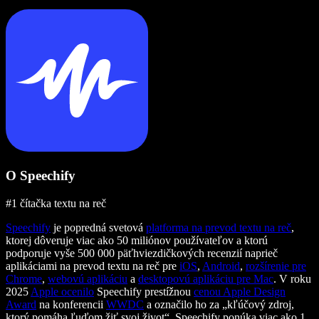
O Speechify
#1 čítačka textu na reč
Speechify
je popredná svetová
platforma na prevod textu na reč
,
ktorej dôveruje viac ako 50 miliónov používateľov a ktorú
podporuje vyše 500 000 päťhviezdičkových recenzií naprieč
aplikáciami na prevod textu na reč pre
iOS
,
Android
,
rozšírenie pre
Chrome
,
webovú aplikáciu
a
desktopovú aplikáciu pre Mac
. V roku
2025
Apple ocenilo
Speechify prestížnou
cenou Apple Design
Award
na konferencii
WWDC
a označilo ho za „kľúčový zdroj,
ktorý pomáha ľuďom žiť svoj život“. Speechify ponúka viac ako 1