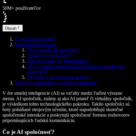
50M+ používateľov
Obsah
Čo je AI spoločnosť?
Nárast AI spoločnosti
Ako fungujú AI spoločníci?
Existujú AI spoločníci?
Aké sú výhody AI spoločníkov?
Aký je rozdiel medzi AI spoločníkmi a virtuálnymi
asistentmi?
Pre koho je AI spoločník určený?
Top 8 AI spoločníkov – softvér a aplikácie:
V ére umelej inteligencie (AI) sa vzťahy medzi ľuďmi výrazne
menia. AI spoločník, známy aj ako AI priateľ či virtuálny spoločník,
je výsledkom tohto technologického pokroku. Takíto spoločníci sú
boty poháňané strojovým učením, ktoré napodobňujú skutočné
spoločenské interakcie a poskytujú spoločnosť formou rozhovorov
pripomínajúcich ľudskú komunikáciu.
Čo je AI spoločnosť?