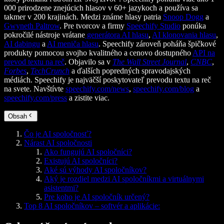
000 prirodzene znejúcich hlasov v 60+ jazykoch a používa sa
takmer v 200 krajinách. Medzi známe hlasy patria
Snoop Dogg
a
Gwyneth Paltrow
. Pre tvorcov a firmy
Speechify Studio
ponúka
pokročilé nástroje vrátane
generátora AI hlasu
,
AI klonovania hlasu
,
AI dabingu
a
AI meniča hlasu
. Speechify zároveň poháňa špičkové
produkty pomocou svojho kvalitného a cenovo dostupného
API na
prevod textu na reč
. Objavilo sa v
The Wall Street Journal
,
CNBC
,
Forbes
,
TechCrunch
a ďalších popredných spravodajských
médiách. Speechify je najväčší poskytovateľ prevodu textu na reč
na svete. Navštívte
speechify.com/news
,
speechify.com/blog
a
speechify.com/press
a zistite viac.
Obsah
Čo je AI spoločnosť?
Nárast AI spoločnosti
Ako fungujú AI spoločníci?
Existujú AI spoločníci?
Aké sú výhody AI spoločníkov?
Aký je rozdiel medzi AI spoločníkmi a virtuálnymi
asistentmi?
Pre koho je AI spoločník určený?
Top 8 AI spoločníkov – softvér a aplikácie: