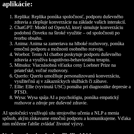
aplikácie:
Replika
: Replika ponúka spoločnosť, podporu duševného
zdravia a zlepšuje konverzácie na základe vašich interakcií.
ChatGPT
: Model od OpenAI, ktorý simuluje konverzáciu
podobnú človeku na široké využitie – od spoločnosti po
tvorbu obsahu.
Anima
: Anima sa zameriava na hlboké rozhovory, ponúka
emočnú podporu a možnosti osobného rozvoja.
Woebot
: Tento AI chatbot poskytuje podporu duševného
zdravia a využíva kognitívno-behaviorálnu terapiu.
Mitsuku
: Viacnásobná víťazka ceny Loebner Prize na
priateľské, voľné rozhovory.
Querlo
: Querlo umožňuje personalizovanú konverzáciu,
využiteľnú aj v zákazníckych službách či zábave.
Ellie
: Ellie (vyvinutá USC) pomáha pri diagnostike depresie a
PTSD.
Wysa
: Wysa spája AI a psychológiu, ponúka empatický
rozhovor a zdroje pre duševné zdravie.
AI spoločníci využívajú silu strojového učenia a NLP a menia
spôsob, akým získavame emočnú podporu a komunikujeme. Vďaka
nim môžeme ľahšie zvládať životné výzvy.