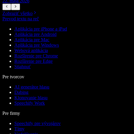
22. mája 2026
1
Zobraziť všetko
Prevod textu na reč
Aplikácia pre iPhone a iPad
Aplikácia pre Android
Aplikácia pre Mac
Aplikácia pre Windows
Webová aplikácia
Rozšírenie pre Chrome
Rozšírenie pre Edge
Stiahnuť
Pre tvorcov
AI generátor hlasu
Dabing
Klonovanie hlasu
Speechify Work
Pre firmy
Speechify pre vývojárov
Tímy