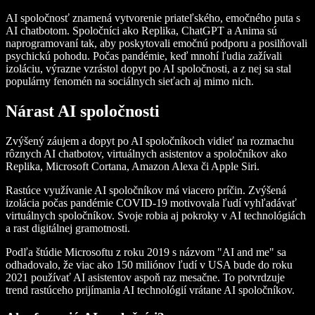
AI spoločnosť znamená vytvorenie priateľského, emočného puta s
AI chatbotom. Spoločníci ako Replika, ChatGPT a Anima sú
naprogramovaní tak, aby poskytovali emočnú podporu a posilňovali
psychickú pohodu. Počas pandémie, keď mnohí ľudia zažívali
izoláciu, výrazne vzrástol dopyt po AI spoločnosti, a z nej sa stal
populárny fenomén na sociálnych sieťach aj mimo nich.
Nárast AI spoločnosti
Zvýšený záujem a dopyt po AI spoločníkoch vidieť na rozmachu
rôznych AI chatbotov, virtuálnych asistentov a spoločníkov ako
Replika, Microsoft Cortana, Amazon Alexa či Apple Siri.
Rastúce využívanie AI spoločníkov má viacero príčin. Zvýšená
izolácia počas pandémie COVID-19 motivovala ľudí vyhľadávať
virtuálnych spoločníkov. Svoje robia aj pokroky v AI technológiách
a rast digitálnej gramotnosti.
Podľa štúdie Microsoftu z roku 2019 s názvom "
AI and me
" sa
odhadovalo, že viac ako 150 miliónov ľudí v USA bude do roku
2021 používať AI asistentov aspoň raz mesačne. To potvrdzuje
trend rastúceho prijímania AI technológií vrátane AI spoločníkov.