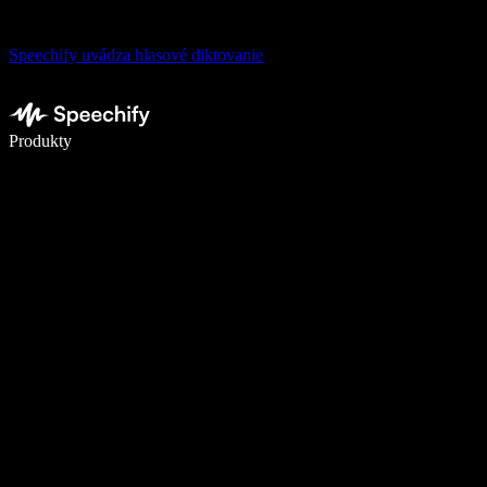
Speechify uvádza hlasové diktovanie
Píšte 5× rýchlejšie pomocou hlasového diktovania
Produkty
Zistiť viac