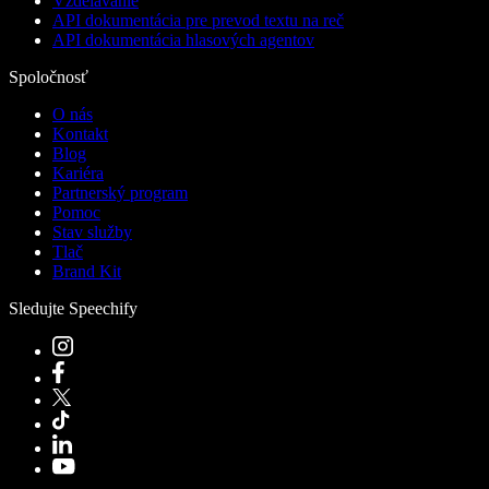
Vzdelávanie
API dokumentácia pre prevod textu na reč
API dokumentácia hlasových agentov
Spoločnosť
O nás
Kontakt
Blog
Kariéra
Partnerský program
Pomoc
Stav služby
Tlač
Brand Kit
Sledujte Speechify