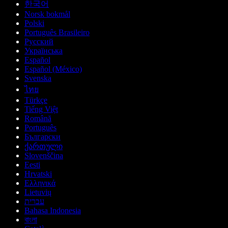
한국어
Norsk bokmål
Polski
Português Brasileiro
Русский
Українська
Español
Español (México)
Svenska
ไทย
Türkçe
Tiếng Việt
Română
Português
Български
ქართული
Slovenščina
Eesti
Hrvatski
Ελληνικά
Lietuvių
עברית
Bahasa Indonesia
বাংলা