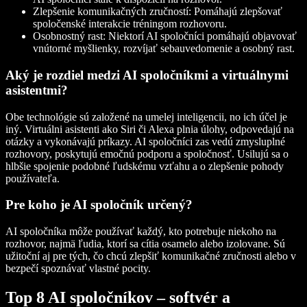
Zlepšenie komunikačných zručností
: Pomáhajú zlepšovať
spoločenské interakcie tréningom rozhovoru.
Osobnostný rast
: Niektorí AI spoločníci pomáhajú objavovať
vnútorné myšlienky, rozvíjať sebauvedomenie a osobný rast.
Aký je rozdiel medzi AI spoločníkmi a virtuálnymi
asistentmi?
Obe technológie sú založené na umelej inteligencii, no ich účel je
iný. Virtuálni asistenti ako Siri či Alexa plnia úlohy, odpovedajú na
otázky a vykonávajú príkazy. AI spoločníci zas vedú zmysluplné
rozhovory, poskytujú emočnú podporu a spoločnosť. Usilujú sa o
hlbšie spojenie podobné ľudskému vzťahu a o zlepšenie pohody
používateľa.
Pre koho je AI spoločník určený?
AI spoločníka môže používať každý, kto potrebuje niekoho na
rozhovor, najmä ľudia, ktorí sa cítia osamelo alebo izolovane. Sú
užitoční aj pre tých, čo chcú zlepšiť komunikačné zručnosti alebo v
bezpečí spoznávať vlastné pocity.
Top 8 AI spoločníkov – softvér a