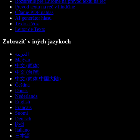
Rozšírenie pre Chrome na prevod textu na reč
Prevod textu na reč v hindčine
Čítanie PDF nahlas
AI generátor hlasu
Texto a Voz
Leitor de Texto
Zobraziť v iných jazykoch
العربية
Magyar
中文 (简体)
中文 (台灣)
中文 (简体 中国大陆)
Čeština
Dansk
Nederlands
English
Français
Suomi
Deutsch
हिन्दी
Italiano
日本語