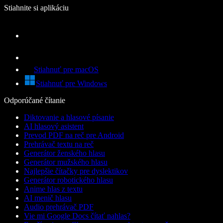
Stiahnite si aplikáciu
Stiahnuť pre macOS
Stiahnuť pre Windows
Odporúčané čítanie
Diktovanie a hlasové písanie
AI hlasový asistent
Prevod PDF na reč pre Android
Prehrávač textu na reč
Generátor ženského hlasu
Generátor mužského hlasu
Najlepšie čítačky pre dyslektikov
Generátor robotického hlasu
Anime hlas z textu
AI menič hlasu
Audio prehrávač PDF
Vie mi Google Docs čítať nahlas?