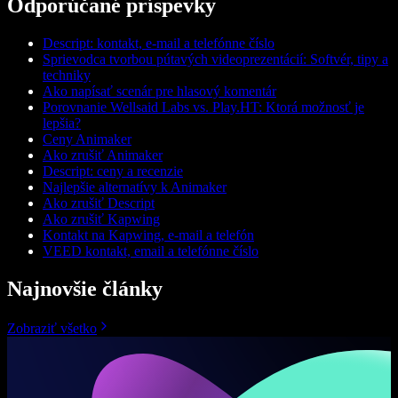
Odporúčané príspevky
Descript: kontakt, e-mail a telefónne číslo
Sprievodca tvorbou pútavých videoprezentácií: Softvér, tipy a
techniky
Ako napísať scenár pre hlasový komentár
Porovnanie Wellsaid Labs vs. Play.HT: Ktorá možnosť je
lepšia?
Ceny Animaker
Ako zrušiť Animaker
Descript: ceny a recenzie
Najlepšie alternatívy k Animaker
Ako zrušiť Descript
Ako zrušiť Kapwing
Kontakt na Kapwing, e-mail a telefón
VEED kontakt, email a telefónne číslo
Najnovšie články
Zobraziť všetko